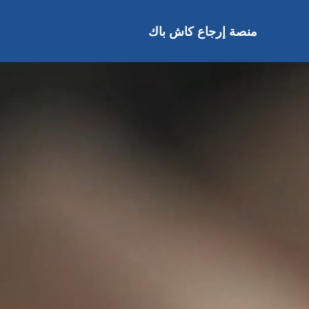
خطى
لى
منصة إرجاع كاش باك
لمحتوى