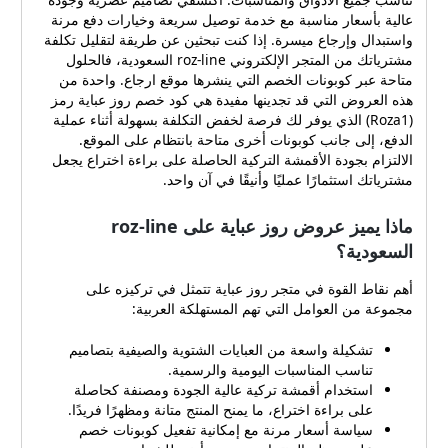
موقع ارجاع. واحدة من هذه
عالية بأسعار مناسبة مع خدمة توصيل سريعة وخيارات دفع مرنة
العروض التي قد تجدينها مفيدة
واستبدال وإرجاع ميسرة. إذا كنت تبحثين عن طريقة لتقليل تكلفة
هي كود خصم روز عباية رمز
مشترياتك من المتجر الإلكتروني roz-line السعودية، فالحلول
(Roza1) الذي يوفر لك فرصة
متاحة عبر كوبونات الخصم التي ينشرها موقع ارجاع. واحدة من
لخفض التكلفة بسهولة أثناء
هذه العروض التي قد تجدينها مفيدة هي كود خصم روز عباية رمز
عملية الدفع، إلى جانب
(Roza1) الذي يوفر لك فرصة لخفض التكلفة بسهولة أثناء عملية
الدفع، إلى جانب كوبونات أخرى متاحة بانتظام على الموقع.
كوبونات أخرى متاحة بانتظام
الالتزام بجودة الأقمشة التركية الحاصلة على براءة اختراع يجعل
على الموقع. الالتزام بجودة
مشترياتك استثمارًا عمليًا وأنيقًا في آن واحد.
الأقمشة التركية الحاصلة على
براءة اختراع يجعل مشترياتك
ماذا يميز عروض روز عباية على roz-line
استثمارًا عمليًا وأنيقًا في آن
واحد. ماذا يميز عروض روز
السعودية؟
عباية على roz-line السعودية؟
أهم نقاط القوة في متجر روز
أهم نقاط القوة في متجر روز عباية تتمثل في تركيزه على
عباية تتمثل في تركيزه على
مجموعة من العوامل التي تهم المستهلكة العربية:
مجموعة من العوامل التي تهم
تشكيلة واسعة من العبايات الشتوية والصيفية بتصاميم
المستهلكة العربية: تشكيلة
تناسب المناسبات اليومية والرسمية.
واسعة من العبايات الشتوية
استخدام أقمشة تركية عالية الجودة ومصنفة كحاصلة
والصيفية بتصاميم تناسب
على براءة اختراع، ما يمنح المنتج متانة ومظهرًا فريدًا.
المناسبات اليومية والرسمية.
سياسة أسعار مرنة مع إمكانية تفعيل كوبونات خصم
استخدام أقمشة تركية عالية