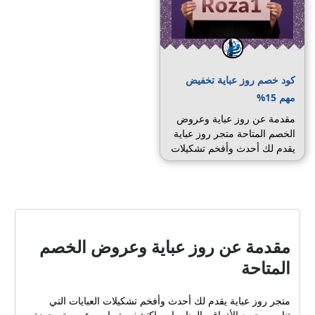
كود خصم روز عباية تخفيض
مهم 15%
مقدمة عن روز عباية وعروض
الخصم المتاحة متجر روز عباية
يقدم لك أحدث وأفخم تشكيلات
العبايات التي تناسب جميع
الأذواق والمناسبات. اكتشفي
تصاميم عصرية وجودة عالية
بأسعار مناسبة مع خدمة
توصيل سريعة وخيارات دفع
مرنة واستبدال وإرجاع ميسرة.
مقدمة عن روز عباية وعروض الخصم
إذا كنت تبحثين عن طريقة
المتاحة
لتقليل تكلفة مشترياتك من
المتجر الإلكتروني roz-line
السعودية، فالحلول متاحة عبر
متجر روز عباية يقدم لك أحدث وأفخم تشكيلات العبايات التي
كوبونات الخصم التي ينشرها
تناسب جميع الأذواق والمناسبات. اكتشفي تصاميم عصرية وجودة