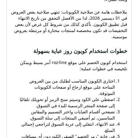
خصم 8% يصل حتى 50 ر.س
على جميع العبايات المختارة
ملاحظات هامة عن صلاحية الكوبونات: تنتهي صلاحية بعض العروض
من الأقمشة التركية. هذه
في 31 ديسمبر 2026، لذا من الأفضل التحقق من تاريخ الانتهاء
الشروط العامة تنطبق على
قبل تطبيق الكوبون. تأكدي كذلك من شروط كل عرض لأن بعض
معظم الكوبونات سواء للعملاء
التخفيضات قد تكون مخصصة لمنتجات مختارة أو مرتبطة بعروض
الجدد أو الحاليين، دون حد أدنى
موسمية.
لتفعيل الكوبون، مع إمكانية
استخدام نفس الكوبون على
خطوات استخدام كوبون روز عباية بسهولة
أكثر من طلب لتوفير دائم. من
الأمثلة المعروفة على
استخدام كوبون الخصم على موقع roz-line أمر بسيط ويمكن
الكوبونات المتاحة حاليًا الكود
تلخيصه في خطوات عملية:
F-GK4RS كأقوى كوبون فعال
بقيمة 8% حتى 50 ر.س،
اختاري الكوبون المناسب لطلبك من بين العروض
إضافة إلى مجموعة أخرى من
المتاحة على موقع ارجاع أو صفحات الكوبونات
الأكواد التي يتم تحديثها على
الموثوقة.
منصات الكوبونات. كما يمكن
اضغطي على الكود وسيتم نسخ الرمز أو تحويلك تلقائيًا
العثور على كوبونات يقدمها
إلى صفحة المتجر الرسمية للبدء في التسوق.
موقع ارجاع ومنها كود خصم
تصفحي أقسام العبايات واختر التصميم والمقاس
روز عباية رمز (Roza1) الذي
المناسبين، ثم أضيفي المنتجات إلى سلة التسوق.
يسهّل عليك الحصول على
عند الانتهاء، انتقلي إلى عربة التسوق لتراجعي إجمالي
التخفيض مباشرة عند الدفع إذا
المبلغ.
كان صالحًا في وقت الشراء.
في خانة "رمز الخصم" الصقِي الكود دون أي مسافات