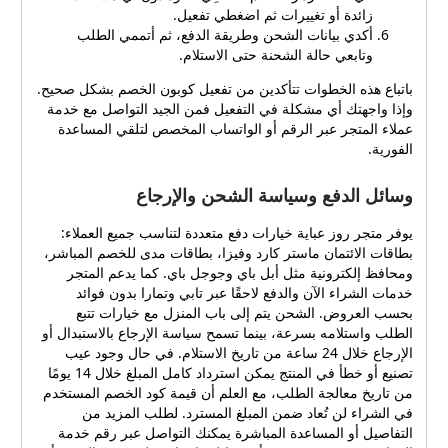
ملاحظات هامة عن صلاحية
زائدة أو تغييرات ثم اضغطي تفعيل.
أكدي بيانات الشحن وطريقة الدفع، ثم أتممي الطلب
الكوبونات: تنتهي صلاحية بعض
وتابعي حالة الشحنة حتى الاستلام.
العروض في 31 ديسمبر 2026،
لذا من الأفضل التحقق من
باتباع هذه الخطوات تتأكدين من تفعيل كوبون الخصم بشكل صحيح.
تاريخ الانتهاء قبل تطبيق
وإذا واجهتك أي مشكلة في التفعيل فمن الجيد التواصل مع خدمة
الكوبون. تأكدي كذلك من
عملاء المتجر عبر الرقم أو الواتساب المخصص لتلقي المساعدة
شروط كل عرض لأن بعض
الفورية.
التخفيضات قد تكون مخصصة
لمنتجات مختارة أو مرتبطة
وسائل الدفع وسياسة الشحن والإرجاع
بعروض موسمية. خطوات
استخدام كوبون روز عباية
يوفر متجر روز عباية خيارات دفع متعددة لتناسب جميع العملاء:
بسهولة استخدام كوبون الخصم
بطاقات الائتمان ماستر كارد وفيزا، بطاقات مدى للخصم المباشر،
على موقع roz-line أمر بسيط
ومحافظ إلكترونية مثل أبل باي وجوجل باي. كما يدعم المتجر
ويمكن تلخيصه في خطوات
خدمات الشراء الآن والدفع لاحقًا عبر تابي وتمارا بدون فوائد
عملية: اختاري الكوبون
بحسب العروض. الشحن يتم إلى باب المنزل مع خيارات تتبع
المناسب لطلبك من بين
الطلب واستلامه بسرعة، بينما تسمح سياسة الإرجاع بالاستبدال أو
العروض المتاحة على موقع
الإرجاع خلال 24 ساعة من تاريخ الاستلام. في حال وجود عيب
ارجاع أو صفحات الكوبونات
تصنيع أو خطأ في المنتج يمكن استرداد كامل المبلغ خلال 14 يومًا
الموثوقة. اضغطي على الكود
من تاريخ معالجة الطلب، مع العلم أن قيمة كود الخصم المستخدم
في الشراء لن تُعاد ضمن المبلغ المسترد. لطلب المزيد من
وسيتم نسخ الرمز أو تحويلك
التفاصيل أو المساعدة المباشرة يمكنك التواصل عبر رقم خدمة
تلقائيًا إلى صفحة المتجر