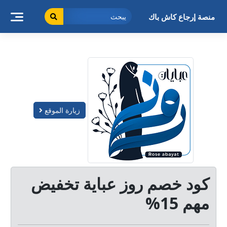
خطى
لى
منصة إرجاع كاش باك
لمحتوى
زيارة الموقع
كود خصم روز عباية تخفيض
مهم 15%