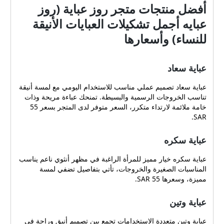
أفضل منتجات متجر روز عباية (روز
عبايه أجمل تشكيلات العبايات الأنيقة
للنساء) وأسعارها
عباية سعاد
عباية سعاد تصميم عملي مناسب للاستخدام اليومي مع لمسة أنيقة
تناسب الخروجات الرسمية والبسيطة. تمنحك عباءة مريحة وذات
خامة ملائمة لارتداء متكرر، السعر متوفر لدى المتجر بسعر 55
SAR.
عباية سكره
عباية سكره خيار مميز للمرأة الراغبة في مظهر أنثوي ناعم يناسب
المناسبات الصغيرة والخروجات، تأتي بتفاصيل تضفي لمسة
مميزة، وسعرها 55 SAR.
عباية وتين
عباية وتين متعددة الاستخدامات تجمع بين تصميم أنيق وراحة في