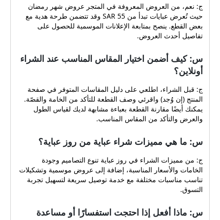
ج: نعم، من العروض المعروفة في المتجر عروض شهر رمضان
حيث تُعرض عبايات تبدأ من 55 SAR وقد تتضمن طرحة هدية مع
بعض القطع. ينصح بمتابعة الإعلانات الموسمية للحصول على
تفاصيل أحدث العروض.
س: كيف أضمن اختيار المقاس المناسب عند الشراء
أونلاين؟
ج: قبل الشراء، اطلعي على دليل المقاسات المتوفر في صفحة
المنتج (إن وُجد) واقرئي وصف القطعة للتأكد من الخامة والقصّة.
يمكنك أيضًا مقارنة القطعة بعباءة مشابهة لديك لقياس الطول
والعرض والتأكد من المقاس المناسب.
س: ما هي مميزات شراء عباية من روز عباية؟
ج: من مميزات الشراء في روز عباية تنوع التصاميم وجودة
الخامات والأسعار المناسبة، إضافة إلى عروض موسمية وتشكيلات
تناسب مناسبات مختلفة مع خدمة توصيل سريعة لتسهيل تجربة
التسوق.
س: ماذا أفعل إذا احتجت استفسارًا أو مساعدة