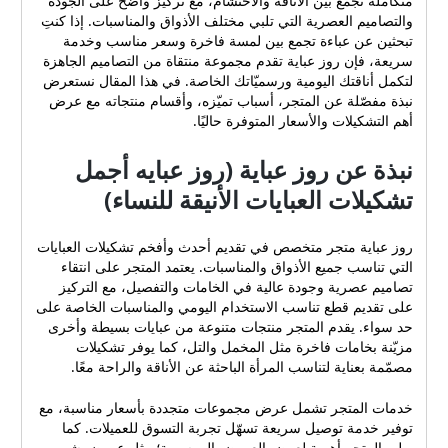
متكاملة تجمع بين الأناقة والاحتشام، مع تركيز واضح على الجودة
والتصاميم العصرية التي تلبي مختلف الأذواق والمناسبات. إذا كنتِ
تبحثين عن عباءة تجمع بين لمسة فاخرة وسعر مناسب وخدمة
سريعة، فإن روز عباية تقدم مجموعة منتقاة من التصاميم الجاهزة
لتكمل أناقتك اليومية ورسميّاتك الخاصة. في هذا المقال نستعرض
نبذة مفصّلة عن المتجر، أسباب تميّزه، وأقسام منتجاته مع عرض
أهم التشكيلات والأسعار المتوفرة حاليًا.
نبذة عن روز عباية (روز عبايه أجمل
تشكيلات العبايات الأنيقة للنساء)
روز عباية متجر متخصص في تقديم أحدث وأفخم تشكيلات العبايات
التي تناسب جميع الأذواق والمناسبات. يعتمد المتجر على انتقاء
تصاميم عصرية وجودة عالية في الخامات والتفصيل، مع التركيز
على تقديم قطع تناسب الاستخدام اليومي والمناسبات الخاصة على
حد سواء. يقدم المتجر منتجات متنوعة من عبايات بسيطة وأخرى
مزيّنة بخامات فاخرة مثل المخمل والتل، كما يوفر تشكيلات
مصمّمة بعناية لتناسب المرأة الباحثة عن الأناقة والراحة معًا.
خدمات المتجر تشمل عرض مجموعات متجددة بأسعار مناسبة، مع
توفير خدمة توصيل سريعة تسهّل تجربة التسوق للعميلات. كما
يولي المتجر أهمية لعرض العروض الموسمية؛ مثل عروض شهر