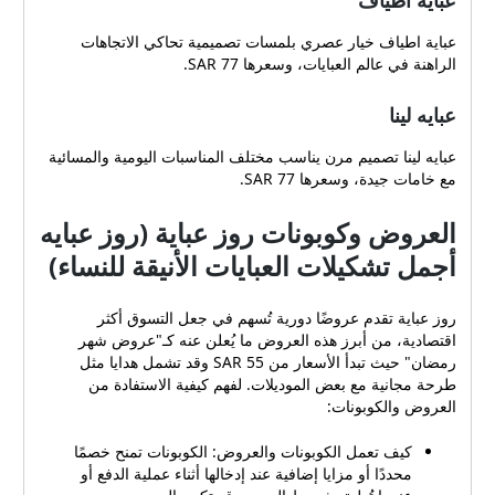
عباية اطياف
عباية اطياف خيار عصري بلمسات تصميمية تحاكي الاتجاهات
الراهنة في عالم العبايات، وسعرها 77 SAR.
عبايه لينا
عبايه لينا تصميم مرن يناسب مختلف المناسبات اليومية والمسائية
مع خامات جيدة، وسعرها 77 SAR.
العروض وكوبونات روز عباية (روز عبايه
أجمل تشكيلات العبايات الأنيقة للنساء)
روز عباية تقدم عروضًا دورية تُسهم في جعل التسوق أكثر
اقتصادية، من أبرز هذه العروض ما يُعلن عنه كـ"عروض شهر
رمضان" حيث تبدأ الأسعار من 55 SAR وقد تشمل هدايا مثل
طرحة مجانية مع بعض الموديلات. لفهم كيفية الاستفادة من
العروض والكوبونات:
كيف تعمل الكوبونات والعروض: الكوبونات تمنح خصمًا
محددًا أو مزايا إضافية عند إدخالها أثناء عملية الدفع أو