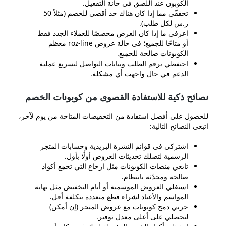
والإرجاع يوفر متجر روز عباية
الكوبون عند اللصق في خانة التفعيل.
خيارات دفع متعددة لتناسب
تحققّي مما إذا كان هناك حد أقصى للخصم (مثلاً 50
جميع العملاء: بطاقات الائتمان
ر.س لكل طلب).
ماستر كارد وفيزا، بطاقات
اعرفي ما إذا كان العرض مخصصًا للعملاء الجدد فقط
مدى للخصم المباشر، ومحافظ
أو متاحًا للجميع؛ في حالة عروض roz-line معظم
الكوبونات صالحة للجميع.
إلكترونية مثل أبل باي وجوجل
احتفظي برقم الطلب وبيانات التواصل لتسريع عملية
باي. كما يدعم المتجر خدمات
الدعم في حال واجهت أي مشكلة.
الشراء الآن والدفع لاحقًا عبر
تابي وتمارا بدون فوائد بحسب
نصائح ذكية للاستفادة القصوى من كوبونات الخصم
العروض. الشحن يتم إلى باب
المنزل مع خيارات تتبع الطلب
للحصول على أفضل استفادة من التخفيضات المتاحة من يوم لآخر،
واستلامه بسرعة، بينما تسمح
اتبعي النصائح التالية:
سياسة الإرجاع بالاستبدال أو
الإرجاع خلال 24 ساعة من
اشتركي في قوائم النشرة البريدية وحسابات المتجر
تاريخ الاستلام. في حال وجود
الرسمية لتصلك تحديثات العروض أولًا بأول.
عيب تصنيع أو خطأ في المنتج
تابعي منصات الكوبونات مثل ارجاع التي تجمع أكواد
يمكن استرداد كامل المبلغ
صالحة ومحدّثة بانتظام.
خلال 14 يومًا من تاريخ معالجة
استغلي العروض الموسمية أو أيام التخفيض مثل نهاية
الطلب، مع العلم أن قيمة كود
المواسم والأعياد لشراء قطع متعددة بتكلفة أقل.
الخصم المستخدم في الشراء
جربي دمج كوبونات مع عروض المتجر (إن أمكن)
لن تُعاد ضمن المبلغ المسترد.
لتحصلي على أعلى معدل توفير.
لطلب المزيد من التفاصيل أو