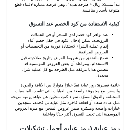
تبدأ منـــ55 ريال + طرحة هدية"، وهي فرصة ممتازة لاقتناء قطع
متنوعة بأسعار منافسة.
كيفية الاستفادة من كود الخصم عند التسوق
عند توافر كود خصم لدى المتجر أو في الحملات
الترويجية، يمكن إدخال الكود في حقل خصم أثناء
إتمام عملية الشراء لاستفادة فورية من التخفيضات أو
العروض المرافقة.
ننصح بالتحقق من شروط العرض وتاريخ صلاحيته قبل
الاستخدام، ومراعاة أن بعض العروض الموسمية قد
تتضمن هدايا مرفقة مثل الطرحة مع كل عملية شراء
محددة.
خاتمة قصيرة: روز عباية تعدّ خيارًا متوازنًا بين الأناقة والجودة
والسعر، مع مجموعة واسعة من العبايات التي تناسب المناسبات
المختلفة والذوق المتنوّع. سواء كنتِ تبحثين عن عباءة يومية مريحة
مثل عباءة سعاد أو قطعة فاخرة مثل عبايه تل فخمه، ستجدين
خيارات واضحة وميسّرة ضمن عروض المتجر، مع ميزة العروض
الموسمية التي تجعل التسوق أكثر جذبًا وفاعلية.
روز عباية (روز عبايه أجمل تشكيلات