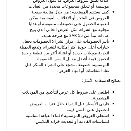
عندما تُطبق شروط العرض. قد تكون العروض
موسمية أو تتعلق بمجموعات محددة من العبايات.
كيف يستفيد المستخدم: من خلال متابعة صفحة
العروض في المتجر أو الإعلانات الموسمية يمكن
للعميلة الحصول على تخفيضات ملموسة أو هدايا
مجانية مع الشراء، مثل العرض الحالي الذي يتيح
عباءات تبدأ من 55 SAR مع طرحة هدية.
تأثير الخصومات على قرار الشراء: الخصومات تجعل
خيارات أعلى جودة أكثر إمكانية للشراء، وتدفع العميلة
لتجربة موديلات جديدة أو اقتناء أكثر من قطعة واحدة
لتحقيق قيمة أفضل مقابل السعر. الخصومات
الموسمية، خصوصًا، تشجع على الشراء المبكر قبل
نفاد المقاسات أو انتهاء العرض.
نصائح للاستفادة الأمثل:
اطلعي على شروط كل عرض لتتأكدي من الموديلات
المشمولة.
قارني الأسعار قبل الشراء خلال فترات العروض
للحصول على أفضل قيمة.
استغلي العروض الموسمية لاقتناء العباءة المناسبة
للمناسبات القادمة أو لتحديث خزانة الملابس.