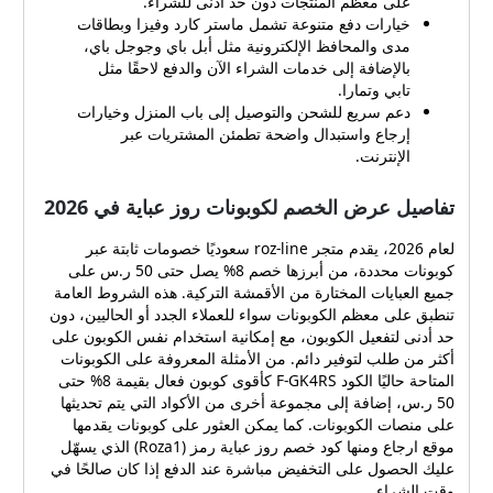
على معظم المنتجات دون حد أدنى للشراء.
الجودة ومصنفة كحاصلة على
خيارات دفع متنوعة تشمل ماستر كارد وفيزا وبطاقات
براءة اختراع، ما يمنح المنتج
مدى والمحافظ الإلكترونية مثل أبل باي وجوجل باي،
متانة ومظهرًا فريدًا. سياسة
بالإضافة إلى خدمات الشراء الآن والدفع لاحقًا مثل
أسعار مرنة مع إمكانية تفعيل
تابي وتمارا.
كوبونات خصم على معظم
دعم سريع للشحن والتوصيل إلى باب المنزل وخيارات
المنتجات دون حد أدنى للشراء.
إرجاع واستبدال واضحة تطمئن المشتريات عبر
خيارات دفع متنوعة تشمل
الإنترنت.
ماستر كارد وفيزا وبطاقات
مدى والمحافظ الإلكترونية مثل
تفاصيل عرض الخصم لكوبونات روز عباية في 2026
أبل باي وجوجل باي، بالإضافة
إلى خدمات الشراء الآن والدفع
لعام 2026، يقدم متجر roz-line سعوديًا خصومات ثابتة عبر
لاحقًا مثل تابي وتمارا. دعم
كوبونات محددة، من أبرزها خصم 8% يصل حتى 50 ر.س على
سريع للشحن والتوصيل إلى
جميع العبايات المختارة من الأقمشة التركية. هذه الشروط العامة
باب المنزل وخيارات إرجاع
تنطبق على معظم الكوبونات سواء للعملاء الجدد أو الحاليين، دون
واستبدال واضحة تطمئن
حد أدنى لتفعيل الكوبون، مع إمكانية استخدام نفس الكوبون على
المشتريات عبر الإنترنت.
أكثر من طلب لتوفير دائم. من الأمثلة المعروفة على الكوبونات
تفاصيل عرض الخصم لكوبونات
المتاحة حاليًا الكود F-GK4RS كأقوى كوبون فعال بقيمة 8% حتى
روز عباية في 2026 لعام
50 ر.س، إضافة إلى مجموعة أخرى من الأكواد التي يتم تحديثها
2026، يقدم متجر roz-line
على منصات الكوبونات. كما يمكن العثور على كوبونات يقدمها
موقع ارجاع ومنها كود خصم روز عباية رمز (Roza1) الذي يسهّل
سعوديًا خصومات ثابتة عبر
عليك الحصول على التخفيض مباشرة عند الدفع إذا كان صالحًا في
كوبونات محددة، من أبرزها
وقت الشراء.