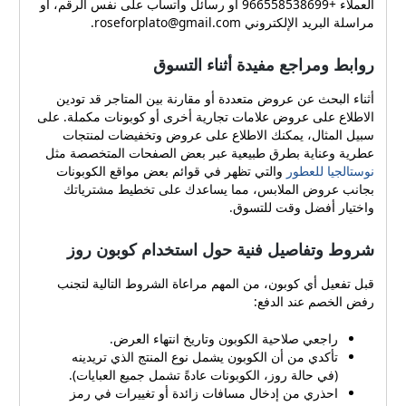
العملاء +966558538699 أو رسائل واتساب على نفس الرقم، أو
الرسمية للبدء في التسوق.
مراسلة البريد الإلكتروني
roseforplato@gmail.com
.
تصفحي أقسام العبايات واختر
التصميم والمقاس المناسبين،
روابط ومراجع مفيدة أثناء التسوق
ثم أضيفي المنتجات إلى سلة
التسوق. عند الانتهاء، انتقلي
أثناء البحث عن عروض متعددة أو مقارنة بين المتاجر قد تودين
إلى عربة التسوق لتراجعي
الاطلاع على عروض علامات تجارية أخرى أو كوبونات مكملة. على
إجمالي المبلغ. في خانة "رمز
سبيل المثال، يمكنك الاطلاع على عروض وتخفيضات لمنتجات
الخصم" الصقِي الكود دون أي
عطرية وعناية بطرق طبيعية عبر بعض الصفحات المتخصصة مثل
مسافات زائدة أو تغييرات ثم
نوستالجيا للعطور
والتي تظهر في قوائم بعض مواقع الكوبونات
اضغطي تفعيل. أكدي بيانات
بجانب عروض الملابس، مما يساعدك على تخطيط مشترياتك
الشحن وطريقة الدفع، ثم
واختيار أفضل وقت للتسوق.
أتممي الطلب وتابعي حالة
الشحنة حتى الاستلام. باتباع
شروط وتفاصيل فنية حول استخدام كوبون روز
هذه الخطوات تتأكدين من
تفعيل كوبون الخصم بشكل
قبل تفعيل أي كوبون، من المهم مراعاة الشروط التالية لتجنب
صحيح. وإذا واجهتك أي مشكلة
رفض الخصم عند الدفع:
في التفعيل فمن الجيد التواصل
مع خدمة عملاء المتجر عبر
راجعي صلاحية الكوبون وتاريخ انتهاء العرض.
الرقم أو الواتساب المخصص
تأكدي من أن الكوبون يشمل نوع المنتج الذي تريدينه
لتلقي المساعدة الفورية.
(في حالة روز، الكوبونات عادةً تشمل جميع العبايات).
وسائل الدفع وسياسة الشحن
احذري من إدخال مسافات زائدة أو تغييرات في رمز