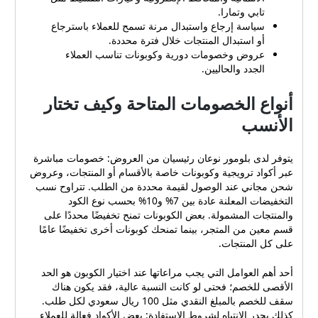
صحة الأسرة. سياسات توصيل
تابي وتمارا.
مرنة ومبردة تضمن وصول
سياسة إرجاع واستبدال مرنة تسمح للعملاء باسترجاع
المنتجات بحالة ممتازة حتى
أو استبدال المنتجات خلال فترة محددة.
باب المنزل. قبول طرق دفع
عروض وخصومات دورية وكوبونات تناسب العملاء
متعددة وآمنة تشمل البطاقات
الجدد والحاليين.
الائتمانية والمحافظ الإلكترونية
وخيارات التقسيط مثل تابي
أنواع الخصومات المتاحة وكيف تختار
وتمارا. سياسة إرجاع واستبدال
الأنسب
مرنة تسمح للعملاء باسترجاع
أو استبدال المنتجات خلال فترة
محددة. عروض وخصومات
يتوفر لدى بلومور نوعان رئيسيان من العروض: خصومات مباشرة
دورية وكوبونات تناسب العملاء
عبر أكواد ترويجية وكوبونات خاصة بالأقسام أو المنتجات، وعروض
الجدد والحاليين. أنواع
شحن مجاني عند الوصول لقيمة محددة من الطلب. تتراوح نسب
الخصومات المتاحة وكيف تختار
التخفيضات المعلنة عادة بين 7% و10% بحسب نوع الكود
الأنسب يتوفر لدى بلومور
والمنتجات المشمولة. بعض الكوبونات تمنح تخفيضًا محددًا على
نوعان رئيسيان من العروض:
قسم معين من المتجر، بينما تمنحك كوبونات أخرى تخفيضًا عامًا
على كل المنتجات.
خصومات مباشرة عبر أكواد
ترويجية وكوبونات خاصة
أحد أهم العوامل التي يجب مراعاتها عند اختيار الكوبون هو الحد
بالأقسام أو المنتجات، وعروض
الأقصى للخصم؛ فحتى لو كانت النسبة عالية، فقد يكون هناك
شحن مجاني عند الوصول
سقف للخصم بالمبلغ النقدي مثل 100 ريال سعودي لكل طلب.
لقيمة محددة من الطلب.
كذلك يجدر الانتباه لشروط الاستفادة: بعض الأكواد فعالة للعملاء