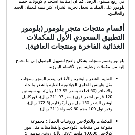
في رفع مستوى الرضا. كما أن إمكانية استخدام كوبونات خصم
بلومور على الطلبات تجعل تجربة الشراء أكثر قيمة للعملاء الجدد
والحاليين.
أقسام منتجات متجر بلومور (بلومور
التطبيق السعودي الأول للمكملات
الغذائية الفاخرة ومنتجات العافية).
بلومور يقسم منتجاته بشكل واضح لتسهيل الوصول إلى ما تحتاج
إليه من مكملات وعناية. من الأقسام البارزة:
العناية بالشعر والبشرة والأظافر: يقدم المتجر منتجات
مثل هابيتس للحلوى الجيلاتينية للعناية بالشعر والجلد
والأظافر (60 قطعة بسعر 113.85 ريال)، بيو سيستين
120 قرص لشعر قوي (سعر 211.97 ريال)، فوركابيل
لوشن الشعر 150 مل من أركوفارم (172.5 ريال)،
وفيراتول 100 مجم 60 كبسولة (211 ريال).
المكملات والكولاجين وروتينات الجمال: مجموعة
متنوعة من منتجات الكولاجين والفيتامينات مثل بيور
كولاجين 10.000 ملجم (397 ريال)، روتين بلومور 5