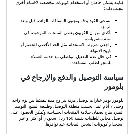
البسيطة التي تسهل عملية
كتابته بشكل خاطئ أو استخدام كوبونات مخصصة لأقسام أخرى.
لتجنب ذلك:
الحصول على الخصم: اختاري
المنتجات المطلوبة من أقسام
انسخي الكود بدقة وتجنبي المسافات الزائدة قبل وبعد
المتجر: المكملات، الفيتامينات،
الرمز.
ومستحضرات العناية بالبشرة
تأكدي من أن الكوبون يغطي المنتجات الموجودة في
والشعر والجسم. أضيفي
سلة مشترياتك.
المنتجات إلى سلة التسوق
راجعي شروط الاستخدام مثل الحد الأقصى للخصم أو
وتحققي من الأسعار والكمية.
تاريخ الانتهاء.
عند الانتهاء انتقلي إلى صفحة
في حال عدم التفعيل، تواصلي مع خدمة العملاء
سلة التسوق أو صفحة الدفع
للمتجر لطلب المساعدة.
حيث توجد حقل مخصص
لإدخال الكود الترويجي. الصقي
سياسة التوصيل والدفع والإرجاع في
الكود المنسوخ أو اكتبي الرمز
بعناية ثم اضغطي على زر
بلومور
تفعيل الخصم. راجعي السعر
النهائي بعد تطبيق الكود
بلومور يوفر خيارات توصيل مرنة تتراوح مدة تنفيذها بين يوم واحد
وتحققي من أن نسبة التخفيض
وحتى 7 أيام عمل بحسب منطقة التوصيل وطبيعة المنتج. التوصيل
أو قيمة الخصم صحيحة. أكملِي
المبرد متاح لضمان سلامة المنتجات الحساسة ويُمكن الحصول على
بيانات الشحن والدفع وتألَّقي
توصيل مجاني للطلبات بقيمة 150 ريال سعودي أو أكثر أو عبر
بخيارات التوصيل المبرد إن
استخدام كوبونات الشحن المجانية عند توافرها.
لزم. هذه الخطوات عملية