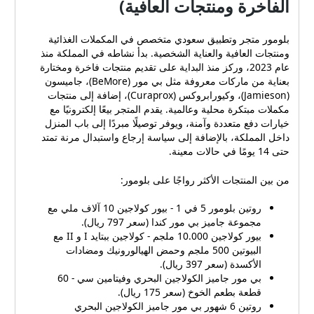
الفاخرة ومنتجات العافية)
بلومور متجر وتطبيق سعودي متخصص في المكملات الغذائية
ومنتجات العافية والعناية الشخصية. بدأ نشاطه في المملكة منذ
عام 2023، وركز منذ البداية على تقديم منتجات فاخرة ومختارة
بعناية من ماركات معروفة مثل بي مور (BeMore)، جاميسون
(Jamieson)، وكيورابروكس (Curaprox)، إضافة إلى منتجات
مكملات مبتكرة محلية وعالمية. يقدم المتجر بيعًا إلكترونيًا مع
خيارات دفع متعددة وآمنة، ويوفر توصيلًا مبردًا إلى باب المنزل
داخل المملكة، بالإضافة إلى سياسة إرجاع واستبدال مرنة تمتد
حتى 14 يومًا في حالات معينة.
من بين المنتجات الأكثر رواجًا على بلومور:
روتين بلومور 5 في 1 - بيور كولاجين 10 آلاف ملي مع
مجموعة جاميز بي مور كندا (سعر 797 ريال).
بيور كولاجين 10.000 ملجم - كولاجين ببتايد I و II مع
البيوتين 500 ملجم وحمض الهيالورونيك ومضادات
الأكسدة (سعر 397 ريال).
بي مور جاميز الكولاجين البحري وفيتامين سي - 60
قطعة بطعم الخوخ (سعر 175 ريال).
روتين 6 شهور بي مور جاميز الكولاجين البحري