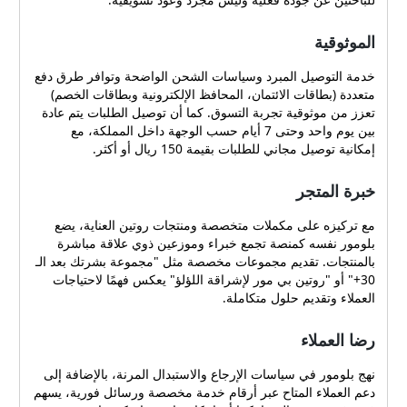
الموثوقية
خدمة التوصيل المبرد وسياسات الشحن الواضحة وتوافر طرق دفع
متعددة (بطاقات الائتمان، المحافظ الإلكترونية وبطاقات الخصم)
تعزز من موثوقية تجربة التسوق. كما أن توصيل الطلبات يتم عادة
بين يوم واحد وحتى 7 أيام حسب الوجهة داخل المملكة، مع
إمكانية توصيل مجاني للطلبات بقيمة 150 ريال أو أكثر.
خبرة المتجر
مع تركيزه على مكملات متخصصة ومنتجات روتين العناية، يضع
بلومور نفسه كمنصة تجمع خبراء وموزعين ذوي علاقة مباشرة
بالمنتجات. تقديم مجموعات مخصصة مثل "مجموعة بشرتك بعد الـ
30+" أو "روتين بي مور لإشراقة اللؤلؤ" يعكس فهمًا لاحتياجات
العملاء وتقديم حلول متكاملة.
رضا العملاء
نهج بلومور في سياسات الإرجاع والاستبدال المرنة، بالإضافة إلى
دعم العملاء المتاح عبر أرقام خدمة مخصصة ورسائل فورية، يسهم