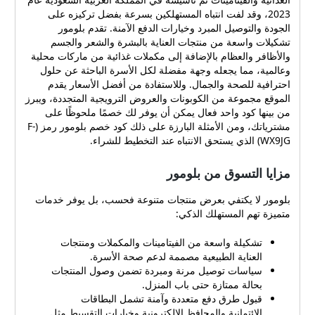
غذائية من ماركات محلية
2023، وقد لفت انتباه المستهلكين بسرعة بفضل تركيزه على
وعالمية، مما يجعله وجهة
الجودة والتوصيل المبرد وخيارات الدفع الآمنة. تقدم بلومور
مفضلة لكل الأسرة الباحثة عن
تشكيلات واسعة من منتجات العناية بالبشرة والشعر والجسم
حلول احترافية للصحة
والأظافر والعظام بالإضافة إلى مكملات غذائية من ماركات محلية
والجمال. وللاستفادة من أفضل
وعالمية، مما يجعله وجهة مفضلة لكل الأسرة الباحثة عن حلول
الأسعار يقدم الموقع مجموعة
احترافية للصحة والجمال. وللاستفادة من أفضل الأسعار يقدم
الموقع مجموعة من الكوبونات والعروض الترويجية المتجددة، ويبرز
من الكوبونات والعروض
من بينها كود واحد فعال يمكن أن يوفر لك خصمًا ملحوظًا على
الترويجية المتجددة، ويبرز من
مشترياتك، ومن الأمثلة البارزة على ذلك كود خصم بلومور رمز (F-
بينها كود واحد فعال يمكن أن
WX9JG) الذي يستحق الانتباه عند التخطيط للشراء.
يوفر لك خصمًا ملحوظًا على
مشترياتك، ومن الأمثلة البارزة
مزايا التسوق من بلومور
على ذلك كود خصم بلومور
رمز (F-WX9JG) الذي يستحق
بلومور لا يكتفي بعرض منتجات متنوعة فحسب، بل يوفر خدمات
الانتباه عند التخطيط للشراء.
متميزة تهم المستهلك الذكي:
مزايا التسوق من بلومور
بلومور لا يكتفي بعرض منتجات
تشكيلة واسعة من الفيتامينات والمكملات ومنتجات
متنوعة فحسب، بل يوفر
العناية الطبيعية مصممة لدعم صحة الأسرة.
خدمات متميزة تهم المستهلك
سياسات توصيل مرنة ومبردة تضمن وصول المنتجات
الذكي: تشكيلة واسعة من
بحالة ممتازة حتى باب المنزل.
الفيتامينات والمكملات ومنتجات
قبول طرق دفع متعددة وآمنة تشمل البطاقات
العناية الطبيعية مصممة لدعم
الائتمانية والمحافظ الإلكترونية وخيارات التقسيط مثل