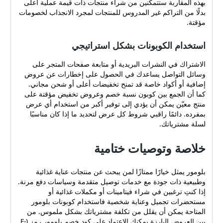
بهذه المقاربة ستتمكنين من شراء منتجات ذات قيمة عملية أعلى
مدى. خيارات الشراء الآن
بدلًا من التراكم غير المدروس للمنتجات لمجرد الانجذاب لخصومات
والدفع لاحقًا عبر خدمات مثل
مؤقتة.
تابي وتمارا. وفيما يخص
الإرجاع والاستبدال؛ يمكنك
استخدام الكوبونات بشكل استراتيجي
إرجاع أو استبدال المنتجات
خلال 14 يومًا من تاريخ
الاشتراك في النشرات البريدية أو متابعة صفحات المتجر على
الاستلام. إذا كان سبب الإرجاع
وسائل التواصل يساعدك في الحصول على إخطارات عن عروض
عيبًا صناعيًا أو تلفًا عند الوصول،
إضافية أو أكواد خاصة قد تمنح تخفيضات أعلى أو شحن مجاني.
فالتكاليف تكون على المتجر
كما أن الجمع بين كوبون نسبة خصم وعروض تخفيض مؤقتة على
ويُجرى الإرجاع أو الاستبدال
منتج معيّن يمكن أن يؤدي إلى توفير أكبر من استخدام أي عرض
مجانًا. مع ذلك، إذا تم شراء
بمفرده. دائمًا راقبي شروط كل عرض لتحديد ما إذا كان مناسبًا
المنتج باستخدام كود خصم،
لسلة مشترياتك.
فإن المبلغ المسترد لن يشمل
قيمة الخصم التي تم تطبيقها
خلاصة وتوصيات ختامية
عند الشراء. خدمة العملاء
وطرق التواصل في حال
واجهتك أي مشكلة عند شراء
بلومور يمثل خيارًا ممتازًا لمن يبحث عن منتجات عناية غذائية
منتج أو تفعيل أي كوبون،
وطبيعية ذات جودة مع خدمات توصيل متقدمة وسياسات دفع مرنة.
إذا كنتِ ترغبين في شراء فيتامينات أو مكملات غذائية أو
يمكنك التواصل مع خدمة عملاء
مستحضرات تجميل وعناية شخصية فاستخدام كوبونات بلومور
بلومور عبر رقم الهاتف أو
المتاحة يمكن أن يقلل من تكلفة مشترياتك بشكل ملموس. من
وسائل التواصل المباشرة
بين العروض البارزة يمكنك الاعتماد على كود خصم بلومور رمز (F-