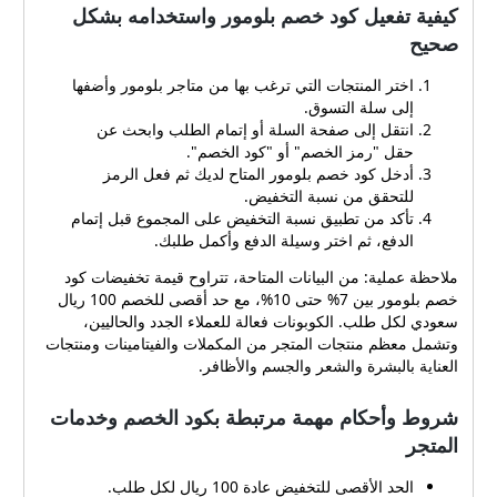
كيفية تفعيل كود خصم بلومور واستخدامه بشكل
صحيح
اختر المنتجات التي ترغب بها من متاجر بلومور وأضفها
إلى سلة التسوق.
انتقل إلى صفحة السلة أو إتمام الطلب وابحث عن
حقل "رمز الخصم" أو "كود الخصم".
أدخل كود خصم بلومور المتاح لديك ثم فعل الرمز
للتحقق من نسبة التخفيض.
تأكد من تطبيق نسبة التخفيض على المجموع قبل إتمام
الدفع، ثم اختر وسيلة الدفع وأكمل طلبك.
ملاحظة عملية: من البيانات المتاحة، تتراوح قيمة تخفيضات كود
خصم بلومور بين 7% حتى 10%، مع حد أقصى للخصم 100 ريال
سعودي لكل طلب. الكوبونات فعالة للعملاء الجدد والحاليين،
وتشمل معظم منتجات المتجر من المكملات والفيتامينات ومنتجات
العناية بالبشرة والشعر والجسم والأظافر.
شروط وأحكام مهمة مرتبطة بكود الخصم وخدمات
المتجر
الحد الأقصى للتخفيض عادة 100 ريال لكل طلب.