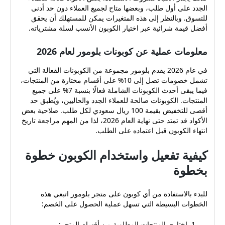
تتراوح نسب التخفيضات
الجدد على أول طلب، وبعضها متاح لجميع العملاء دون حد أدنى
المعلنة عادة بين 7% و10%
للتسوق. وبالنظر إلى هذه المتغيرات يمكن للمستهلك أن يحقق
بحسب نوع الكود والمنتجات
أفضل قيمة شرائية عبر اختيار الكوبون الأنسب لسلة مشترياته.
المشمولة. بعض الكوبونات
تمنح تخفيضًا محددًا على قسم
معلومات عملية عن كوبونات بلومور لعام 2026
معين من المتجر، بينما تمنحك
كوبونات أخرى تخفيضًا عامًا
في عام 2026 يقدم بلومور مجموعة من الكوبونات الفعالة التي
على كل المنتجات. أحد أهم
تشمل خصومات تصل إلى 10% على أقسام مختارة من المنتجات،
العوامل التي يجب مراعاتها عند
فيما يبقى أحدث الكوبونات الشاملة فعالًا بنسبة 7% على جميع
اختيار الكوبون هو الحد الأقصى
المنتجات. الكوبونات صالحة للعملاء الجدد والحاليين، ويُطبق حد
للخصم؛ فحتى لو كانت النسبة
أقصى للتخفيض بقيمة 100 ريال سعودي لكل طلب. صلاحية بعض
عالية، فقد يكون هناك سقف
الأكواد قد تمتد حتى نهاية العام 2026، لذا من المهم مراجعة تاريخ
للخصم بالمبلغ النقدي مثل 100
انتهاء الكوبون قبل اعتماده على الطلب.
ريال سعودي لكل طلب. كذلك
يجدر الانتباه لشروط الاستفادة:
كيفية تفعيل واستخدام الكوبون خطوة
بعض الأكواد فعالة للعملاء
بخطوة
الجدد على أول طلب، وبعضها
متاح لجميع العملاء دون حد
أدنى للتسوق. وبالنظر إلى هذه
للبدء بالاستفادة من أي كوبون على متجر بلومور اتبعي هذه
المتغيرات يمكن للمستهلك أن
الخطوات البسيطة التي تسهل عملية الحصول على الخصم:
يحقق أفضل قيمة شرائية عبر
اختيار الكوبون الأنسب لسلة
اختاري المنتجات المطلوبة من أقسام المتجر: