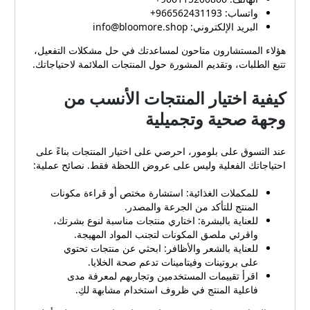
تواصلي مع خدمة العملاء
واتساب: 966562431193+
للمتجر لطلب المساعدة.
البريد الإلكتروني:
info@bloomore.shop
سياسة التوصيل والدفع
هؤلاء المستشارون متاحون لمساعدتك في حل مشكلات التفعيل،
والإرجاع في بلومور بلومور
تتبع الطلبات، وتقديم المشورة حول المنتجات الملائمة لاحتياجاتك.
يوفر خيارات توصيل مرنة
تتراوح مدة تنفيذها بين يوم
كيفية اختيار المنتجات الأنسب من
واحد وحتى 7 أيام عمل بحسب
منطقة التوصيل وطبيعة المنتج.
وجهة صحية وتجميلية
التوصيل المبرد متاح لضمان
سلامة المنتجات الحساسة
عند التسوق على بلومور، احرصي على اختيار المنتجات بناءً على
ويُمكن الحصول على توصيل
احتياجاتك الفعلية وليس على عروض اللحظة فقط. نصائح عملية:
مجاني للطلبات بقيمة 150
ريال سعودي أو أكثر أو عبر
للمكملات الغذائية: استشارة مختص أو قراءة مكونات
استخدام كوبونات الشحن
المنتج للتأكد من الجرعة والمصدر.
المجانية عند توافرها. بالنسبة
للعناية بالبشرة: اختاري منتجات مناسبة لنوع بشرتك،
للدفع، يدعم المتجر وسائل
واقرئي ملصق المكونات لتجنب المواد المهيجة.
متنوعة منها: البطاقات الائتمانية
للعناية بالشعر والأظافر: ابحثي عن منتجات تحتوي
فيزا وماستركارد. المحافظ
على بروتينات وفيتامينات تدعم صحة الخلايا.
الإلكترونية مثل أبل باي، جوجل
اقرأ تقييمات المستخدمين وتجاربهم لمعرفة مدى
باي، وإس تي سي باي.
فاعلية المنتج في ظروف استخدام مشابهة لكِ.
بطاقات الخصم المباشر مثل