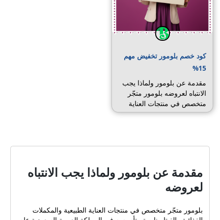
كود خصم بلومور تخفيض مهم
15%
مقدمة عن بلومور ولماذا يجب
الانتباه لعروضه بلومور متجّر
متخصص في منتجات العناية
الطبيعية والمكملات الغذائية
والفيتامينات تم تأسيسه في
المملكة العربية السعودية عام
2023، وقد لفت انتباه
المستهلكين بسرعة بفضل
تركيزه على الجودة والتوصيل
مقدمة عن بلومور ولماذا يجب الانتباه
المبرد وخيارات الدفع الآمنة.
لعروضه
تقدم بلومور تشكيلات واسعة
من منتجات العناية بالبشرة
والشعر والجسم والأظافر
بلومور متجّر متخصص في منتجات العناية الطبيعية والمكملات
والعظام بالإضافة إلى مكملات
الغذائية والفيتامينات تم تأسيسه في المملكة العربية السعودية عام