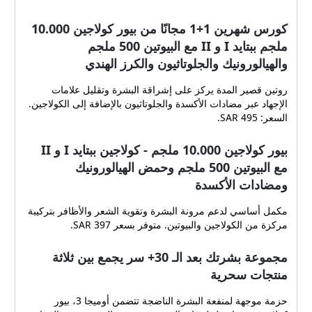
كورس شهرين 1+1 مجانًا من بيور كولاجين 10.000
ملجم ببتايد I و II مع البيوتين 500 ملجم
والهيالورونيك والجلوتاثيون والكرز الهندي
روتين قصير المدة يركز على إشراقة البشرة وتقليل علامات
الإجهاد عبر مضادات الأكسدة والجلوتاثيون بالإضافة إلى الكولاجين.
السعر: 495 SAR.
بيور كولاجين 10.000 ملجم - كولاجين ببتايد I و II
مع البيوتين 500 ملجم وحمض الهيالورونيك
ومضادات الأكسدة
مكمل أساسي لدعم مرونة البشرة وتقوية الشعر والأظافر بتركيبة
مركزة من الكولاجين والبيوتين. متوفر بسعر 397 SAR.
مجموعة بشرتك بعد الـ 30+ سر يجمع بين ثلاثة
منتجات سحرية
حزمة موجهة لمنفعة البشرة الناضجة تتضمن أوميجا 3، بيور