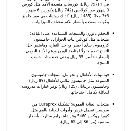
في 1 (797 ريال)، كورسات متعددة الأمد مثل كورس
3 شهور بيور كولاجين (742 ريال) وكورس 6 شهور
3+3 مجانًا (1485 ريال). كذلك روتينات بي مور جاميز
بنكهات متعددة بأسعار تلائم مختلف الميزانيات.
التحكم بالوزن والمنتجات المساعدة على اللياقة:
منتجات مثل كوبالين نبات الجوارانا، جاميسون
كروميوم، شاى أخضر مع خل التفاح، وهابيتس خل
التفاح تقدم حلولًا لمتابعة الوزن ودعم الأداء اليومي
(أسعار تبدأ من 55 ريال وحتى عدة مئات حسب
المنتج).
فيتامينات الأطفال والحوامل: منتجات جاميسون
المتنوعة مثل جاميسون مالتي للأطفال (89 ريال)
وجاميسون بريناتال (125 ريال) توفر خيارات مدروسة
للعائلة بكامل احتياجاتها.
منتجات العناية الفموية: تشكيلة Curaprox من
سويسرا تشمل فرش وأدوات للعناية بالفم مثل
كيورابروكس 5460 وفرشاة برايم ستارت بأسعار
مناسبة (من 36 إلى 65 ريال).