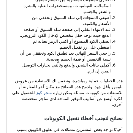
مشترياته. معلومات عملية عن
المكملات، الفيتامينات، ومستحضرات العناية بالبشرة
كوبونات بلومور لعام 2026 في
والشعر والجسم.
عام 2026 يقدم بلومور
أضيفي المنتجات إلى سلة التسوق وتحققي من
مجموعة من الكوبونات الفعالة
الأسعار والكمية.
عند الانتهاء انتقلي إلى صفحة سلة التسوق أو صفحة
التي تشمل خصومات تصل إلى
الدفع حيث توجد حقل مخصص لإدخال الكود الترويجي.
10% على أقسام مختارة من
الصقي الكود المنسوخ أو اكتبي الرمز بعناية ثم
المنتجات، فيما يبقى أحدث
اضغطي على زر تفعيل الخصم.
الكوبونات الشاملة فعالًا بنسبة
راجعي السعر النهائي بعد تطبيق الكود وتحققي من أن
7% على جميع المنتجات.
نسبة التخفيض أو قيمة الخصم صحيحة.
الكوبونات صالحة للعملاء الجدد
أكملِي بيانات الشحن والدفع وتألَّقي بخيارات التوصيل
والحاليين، ويُطبق حد أقصى
المبرد إن لزم.
للتخفيض بقيمة 100 ريال
سعودي لكل طلب. صلاحية
هذه الخطوات عملية ومباشرة، وتضمن لك الاستفادة من عروض
بعض الأكواد قد تمتد حتى نهاية
بلومور بأقل جهد. ولدمج هذه النصائح مع مكان آخر للمقارنة أو
العام 2026، لذا من المهم
للاستفادة من كوبونات مماثلة يمكن زيارة
متجر كوز
للحصول على
مراجعة تاريخ انتهاء الكوبون
فكرة أوسع عن أساليب التوفير المتاحة لدى متاجر متخصصة
قبل اعتماده على الطلب. كيفية
أخرى.
تفعيل واستخدام الكوبون
خطوة بخطوة للبدء بالاستفادة
نصائح لتجنب أخطاء تفعيل الكوبونات
من أي كوبون على متجر
بلومور اتبعي هذه الخطوات
أحيانًا تواجه بعض المشترين مشكلات في تطبيق الكوبون بسبب