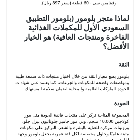
وفيتامين سي - 60 قطعة (سعر 897 ريال).
لماذا متجر بلومور (بلومور التطبيق
السعودي الأول للمكملات الغذائية
الفاخرة ومنتجات العافية) هو الخيار
الأفضل؟
الثقة
بلومور يضع معيار الثقة من خلال اختيار منتجات ذات سمعة طيبة
ومواصفات واضحة للمكونات والجرعات، كما يعتمد على شهادات
الجودة للماركات العالمية والمحلية لضمان سلامة المستهلك.
الجودة
المجموعة المتاحة تركز على منتجات فائقة الجودة مثل بيور
كولاجين 10.000 ملجم، وبي مور جاميز جلوتاثيون بيرل جلو،
وروتينات مركزة للعناية بالبشرة والشعر. التركيز على مكونات
مثبتة علميًا وحلول مخصصة لكل فئة عمرية يجعل بلومور وجهة
للباحثين عن جودة فعلية وليس مجرد وعود تسويقية.