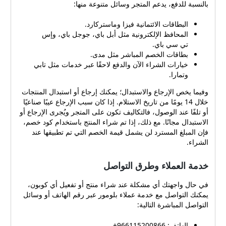
ومباشرة، وتضمن لك الاستفادة
بالنسبة للدفع، يدعم المتجر وسائل متنوعة منها:
من عروض بلومور بأقل جهد.
ولدمج هذه النصائح مع مكان
البطاقات الائتمانية فيزا وماستركارد.
آخر للمقارنة أو للاستفادة من
المحافظ الإلكترونية مثل أبل باي، جوجل باي، وإس
كوبونات مماثلة يمكن زيارة
تي سي باي.
متجر كوز للحصول على فكرة
بطاقات الخصم المباشر مثل مدى.
أوسع عن أساليب التوفير
خيارات الشراء الآن والدفع لاحقًا عبر خدمات مثل تابي
المتاحة لدى متاجر متخصصة
وتمارا.
أخرى. نصائح لتجنب أخطاء
وفيما يخص الإرجاع والاستبدال؛ يمكنك إرجاع أو استبدال المنتجات
تفعيل الكوبونات أحيانًا تواجه
خلال 14 يومًا من تاريخ الاستلام. إذا كان سبب الإرجاع عيبًا صناعيًا
بعض المشترين مشكلات في
أو تلفًا عند الوصول، فالتكاليف تكون على المتجر ويُجرى الإرجاع أو
تطبيق الكوبون بسبب كتابته
الاستبدال مجانًا. مع ذلك، إذا تم شراء المنتج باستخدام كود خصم،
بشكل خاطئ أو استخدام
فإن المبلغ المسترد لن يشمل قيمة الخصم التي تم تطبيقها عند
كوبونات مخصصة لأقسام
الشراء.
أخرى. لتجنب ذلك: انسخي
الكود بدقة وتجنبي المسافات
خدمة العملاء وطرق التواصل
الزائدة قبل وبعد الرمز. تأكدي
من أن الكوبون يغطي المنتجات
في حال واجهتك أي مشكلة عند شراء منتج أو تفعيل أي كوبون،
الموجودة في سلة مشترياتك.
يمكنك التواصل مع خدمة عملاء بلومور عبر رقم الهاتف أو وسائل
راجعي شروط الاستخدام مثل
التواصل المباشرة التالية:
الحد الأقصى للخصم أو تاريخ
الانتهاء. في حال عدم التفعيل،
الهاتف: 966115200866+