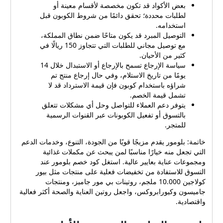
بعض الأكواد قد تكون مخصصة لأقسام معينة أو
لطلبات محددة؛ تحقق دائمًا من شروط الكوبون قبل
استخدامه.
التوصيل المبرد قد يكون متاحًا ضمن نطاق المملكة،
مع توصيل مجاني للطلبات التي تتجاوز 150 ريالًا في
كثير من الأحيان.
سياسة الإرجاع تسمح بالإرجاع أو الاستبدال خلال 14
يومًا من تاريخ الاستلام، وفي حال إرجاع منتج تم
شراؤه باستخدام كوبون فإن قيمة الاسترداد قد لا
تشمل قيمة الخصم.
يتوفر دعم العملاء للتواصل وحل أي مشكلات تتعلق
بالتسوق أو تفعيل الكوبونات عبر القنوات الرسمية
للمتجر.
خاتمة: بلومور يقدم مزيجًا قويًا من الجودة، التنوع، وخدمات الدعم
التي تجعل منه خيارًا مناسبًا لمن يبحث عن مكملات غذائية
ومجموعات عناية بعايير عالية. استغل كود خصم بلومور عند
التسوق للاستفادة من تخفيضات فعلية على منتجات مثل بيور
كولاجين 10.000 ملجم، روتينات بي مور جاميز، ومنتجات
جاميسون وكيورابروكس، واجعل روتين العناية والصحة أكثر فعالية
واقتصادية.