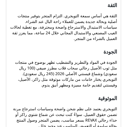
الثقة
الثقة هي أساس سمعة التويجري. التزام المتجر بتوفير منتجات
أصلية وبحالة جديدة يضمن للعملاء راحة البال عند الشراء.
سياسات الاستبدال والاسترجاع واضحة ومحترفة، مع تغطية لحالات
العيب المصنعي والاستبدال المجاني خلال 24 ساعة، مما يعزز ثقة
العميل بالشراء من المتجر.
الجودة
الجودة في المواد والتطريز والتشطيب تظهر بوضوح في منتجات
مثل ثوب الأصيل رجالي سحاب قلاب مطرز صيفي (100 ريال
سعودي) وشماغ فيسنتي الأصلي 2026 (245 ريال سعودي).
التويجري يختار خامات من ماركات موثوقة مثل راكز، الأصيل،
وفيسنتي لتقديم خامة مميزة ومظهر أنيق يدوم.
الموثوقية
التويجري يعتمد على نظم شحن واضحة وسياسات استرجاع مرنة
تضمن حقوق العميل. سواءً كنت تبحث عن شماغ شتوي راكز أو
حذاء رجالي REVAX بسعر مناسب، يضمن المتجر وصول المنتج
بحالة سليمة أو التعويض المناسب عند وجود خلل.