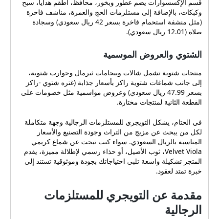
قسم الإكسسوارات يضم عطور وبخور، محافظ، أطقم هدايا، سبح
وكبكات، بالإضافة إلى مستلزمات الحج والعمرة، مناشف فاخرة
(مثل منشفة استحمام فاخرة بسعر 42 ريال سعودي) وسجادة
صلاة (12.01 ريال سعودي).
الشتوي والعروض الموسمية
منتجات شتوية تشمل شالات وبيجامات ثيرمال وجوارب شتوية،
إلى جانب شماغات شتوية راكز بأسعار جذابة (غتره شتوي -راكز
بسعر 47.99 ريال سعودي) وعروض مواسمية مثل خصومات على
القطعة الثانية لمنتجات مختارة.
في الختام، يشكل التويجري للمستلزمات الرجالية وجهة متكاملة
لكل من يبحث عن مزيج من التراث وجودة التصنيع والأسعار
المناسبة بالريال السعودي. سواء كنت تبحث عن شماغ كريمي
Velvet Viola، ثوب الأصيل، أو حذاء رسمي لإطلالة مميزة، يقدم
المتجر تشكيلة واسعة تلبي احتياجاتك بجودة وموثوقية تستند إلى
خبرة تمتد لعقود.
مقدمة عن التويجري للمستلزمات
الرجالية