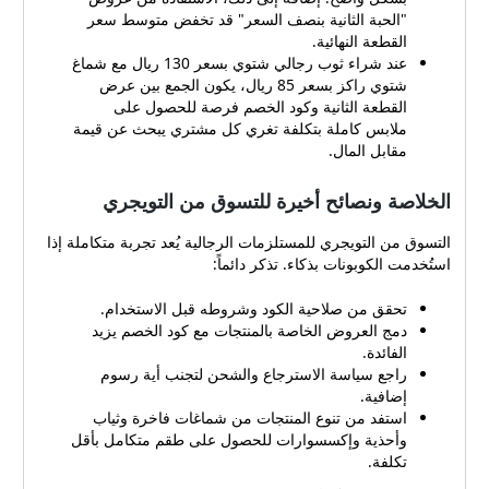
"الحبة الثانية بنصف السعر" قد تخفض متوسط سعر
القطعة النهائية.
عند شراء ثوب رجالي شتوي بسعر 130 ريال مع شماغ
شتوي راكز بسعر 85 ريال، يكون الجمع بين عرض
القطعة الثانية وكود الخصم فرصة للحصول على
ملابس كاملة بتكلفة تغري كل مشتري يبحث عن قيمة
مقابل المال.
الخلاصة ونصائح أخيرة للتسوق من التويجري
التسوق من التويجري للمستلزمات الرجالية يُعد تجربة متكاملة إذا
استُخدمت الكوبونات بذكاء. تذكر دائماً:
تحقق من صلاحية الكود وشروطه قبل الاستخدام.
دمج العروض الخاصة بالمنتجات مع كود الخصم يزيد
الفائدة.
راجع سياسة الاسترجاع والشحن لتجنب أية رسوم
إضافية.
استفد من تنوع المنتجات من شماغات فاخرة وثياب
وأحذية وإكسسوارات للحصول على طقم متكامل بأقل
تكلفة.