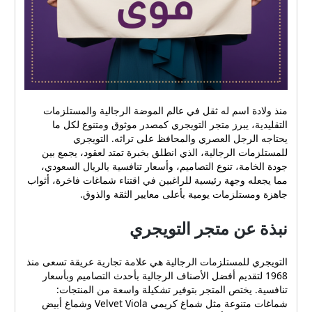
منذ ولادة اسم له ثقل في عالم الموضة الرجالية والمستلزمات
التقليدية، يبرز متجر التويجري كمصدر موثوق ومتنوع لكل ما
يحتاجه الرجل العصري والمحافظ على تراثه. التويجري
للمستلزمات الرجالية، الذي انطلق بخبرة تمتد لعقود، يجمع بين
جودة الخامة، تنوع التصاميم، وأسعار تنافسية بالريال السعودي،
مما يجعله وجهة رئيسية للراغبين في اقتناء شماغات فاخرة، أثواب
جاهزة ومستلزمات يومية بأعلى معايير الثقة والذوق.
نبذة عن متجر التويجري
التويجري للمستلزمات الرجالية هي علامة تجارية عريقة تسعى منذ
1968 لتقديم أفضل الأصناف الرجالية بأحدث التصاميم وبأسعار
تنافسية. يختص المتجر بتوفير تشكيلة واسعة من المنتجات:
شماغات متنوعة مثل شماغ كريمي Velvet Viola وشماغ أبيض