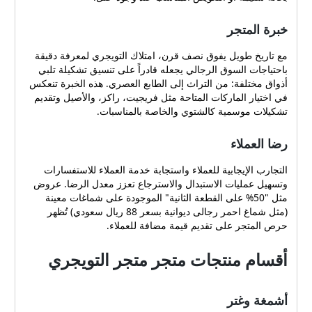
خبرة المتجر
مع تاريخ طويل يفوق نصف قرن، امتلاك التويجري لمعرفة دقيقة
باحتياجات السوق الرجالي يجعله قادراً على تنسيق تشكيلة تلبي
أذواق مختلفة: من التراث إلى الطابع العصري. هذه الخبرة تنعكس
في اختيار الماركات المتاحة مثل فريجيت، راكز، والأصيل وتقديم
تشكيلات موسمية كالشتوي والخاصة بالمناسبات.
رضا العملاء
التجارب الإيجابية للعملاء واستجابة خدمة العملاء للاستفسارات
وتسهيل عمليات الاستبدال والاسترجاع تعزز معدل الرضا. عروض
مثل "50% على القطعة الثانية" الموجودة على شماغات معينة
(مثل شماغ احمر رجالى ديوانية بسعر 88 ريال سعودي) تُظهر
حرص المتجر على تقديم قيمة مضافة للعملاء.
أقسام منتجات متجر متجر التويجري
أشمغة وغتر