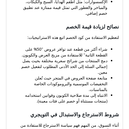
الإكسسوارات: مثل أطقم الهدايا، السبح والكبكات،
والمباخر والعطور التي تمثل قيمة ممتازة عند تطبيق
خصم إضافي.
نصائح لزيادة قيمة الخصم
لتعظيم الاستفادة من كود الخصم اتبع هذه الاستراتيجيات:
شراء أكثر من قطعة عند توافر عروض "50% على
القطعة الثانية" للاستفادة من مزيج العرض والكوبون.
دمج المنتجات من شرائح سعرية مختلفة بحيث يصل
إجمالي السلة إلى الحد الأدنى المطلوب لتفعيل خصم
معين.
متابعة صفحة العروض في المتجر حيث تُعلن
التخفيضات الموسمية والبروموكودات الخاصة
بالمناسبات.
الانتباه إلى مدة صلاحية الكوبون وقوانين استخدامه
(منتجات مستثناة أو خصم على فئات معينة).
شروط الاسترجاع والاستبدال في التويجري
أثناء التسوق، من المهم فهم سياسة الاسترجاع للاستفادة من