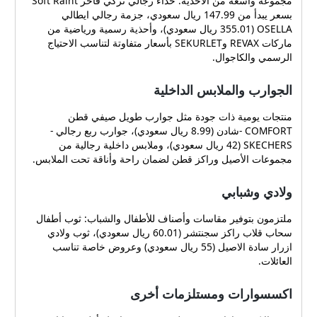
مجموعة واسعة من الأحذية: حذاء رجالي تركي فاخر Soft Raiht
بسعر يبدأ من 147.99 ريال سعودي، جزمة رجالي ايطالي
OSELLA (355.01 ريال سعودي)، وأحذية رسمية ورياضية من
ماركات REVAX وSEKURLET بأسعار متفاوتة لتناسب الاحتياج
الرسمي والكاجوال.
الجوارب والملابس الداخلية
منتجات يومية ذات جودة مثل جوارب طويل صيفي قطن
COMFORT -شادن (8.99 ريال سعودي)، جوارب ربع رجالي -
SKECHERS (42 ريال سعودي)، وملابس داخلية رجالية من
مجموعات الأصيل وراكز قطن لضمان راحة وأناقة تحت الملابس.
ولادي وشبابي
ملتزمون بتوفير مقاسات وأصناف للأطفال والشباب: ثوب أطفال
سحاب قلاب راكز سجنتشر (60.01 ريال سعودي)، ثوب ولادي
ازرار سادة الاصيل (55 ريال سعودي) وعروض خاصة تناسب
العائلات.
اكسسوارات ومستلزمات أخرى