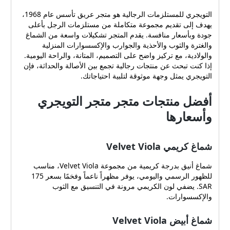
التويجري للمستلزمات الرجالية هو متجر عريق تأسس عام 1968،
يهدف إلى تقديم مجموعة متكاملة من مستلزمات الرجل بأعلى
جودة وبأسعار منافسة. يقدم المتجر تشكيلات واسعة من الشماغ
والغترة والثوب والأحذية والجوارب والإكسسوارات المنزلية
والولادية، مع تركيز واضح على التصميم، المتانة، والراحة اليومية.
إذا كنت تبحث عن منتجات رجالية تجمع بين الأصالة والحداثة، فإن
التويجري يمثل وجهة موثوقة لتلبية احتياجاتك.
أفضل منتجات متجر متجر التويجري
وأسعارها
شماغ كريمي Velvet Viola
شماغ أنيق بدرجة كريمية من مجموعة Velvet Viola، مناسب
للظهور الرسمي واليومي، يوفر مظهراً ناعماً وفخمًا بسعر 175
SAR. يضفي لون الكريمي مرونة في التنسيق مع الثوب
والإكسسوارات.
شماغ أبيض Velvet Viola