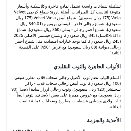
تشكيلة شماغات واسعة تشمل نماذج فاخرة وكلاسيكية وأسعار
متنوعة لتناسب كل الميزانيات. أمثلة بارزة: شماغ كريمي Velvet
Viola (175 ريال سعودي)، شماغ أبيض Velvet Viola (175 ريال
سعودي)، شماغ رجالي فاخر - فيسنتي بريميوم (340.01 ريال
سعودي)، شماغ أحمر رجالي - بنتلي (360 ريال سعودي)، شماغ
ELITE-كاستل (345 ريال سعودي)، وشماغ فيسنتي الأصلي 2026
(245 ريال سعودي). كما توجد خيارات اقتصادية مثل شماغ أحمر
رجالى ديوانية (88 ريال سعودي) مع عرض "50% على القطعة
الثانية".
الأثواب الجاهزة والثوب التقليدي
أقسام الثياب تضم ثوب الأصيل رجالي سحاب قلاب مطرز صيفي
(100 ريال سعودي)، ثوب أبيض رجالي سحاب قلاب - راكز
سجنتشر (120 ريال سعودي)، وثوب رجالي ازرار سادة الاصيل (90
ريال سعودي) مع عروض مميزة على بعض الأصناف. يتوفر أيضاً
ثياب ولادي وشبابي بتشطيبات مطرزة وسحابات عملية تناسب
العائلة.
الأحذية والجزمة