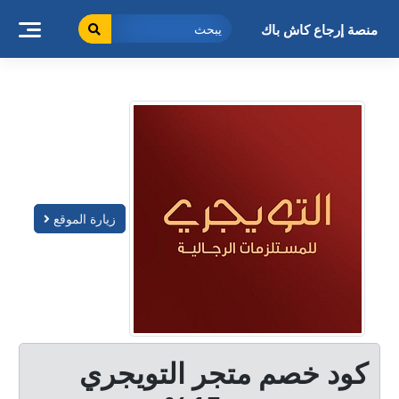
خطى
لى
منصة إرجاع كاش باك
لمحتوى
زيارة الموقع
كود خصم متجر التويجري