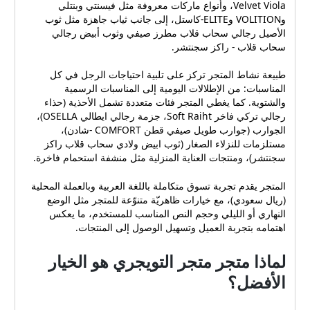
Velvet Viola، وأنواع ماركات معروفة مثل فيسنتي وبنتلي
وVOLITION وELITE-كاستل، إلى جانب ثياب جاهزة مثل ثوب
الأصيل رجالي سحاب قلاب مطرز صيفي وثوب أبيض رجالي
سحاب قلاب - راكز سجنتشر.
طبيعة نشاط المتجر تركز على تلبية احتياجات الرجل في كل
المناسبات: من الإطلالات اليومية إلى المناسبات الرسمية
والشتوية. كما يغطي المتجر فئات متعددة تشمل الأحذية (حذاء
رجالي تركي فاخر Soft Raiht، جزمة رجالي ايطالي OSELLA)،
الجوارب (جوارب طويل صيفي قطن COMFORT -شادن)،
مستلزمات للنزلاء الصغار (ثوب ابيض ولادي سحاب قلاب راكز
سجنتشر)، ومنتجات العناية المنزلية مثل منشفة استحمام فاخرة.
المتجر يقدم تجربة تسوق متكاملة باللغة العربية وبالعملة المحلية
(ريال سعودي)، مع خيارات ظاهريّة متنوّعة للمتجر مثل الوضع
النهاري أو الليلي وحجم النص المناسب للمستخدم، ما يعكس
اهتمامه بتجربة العميل وتسهيل الوصول إلى المنتجات.
لماذا متجر متجر التويجري هو الخيار
الأفضل؟