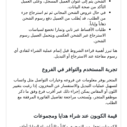
الشحن يتم إلى عنوان العميل المسجل، وعلى العميل
التأكد من صحة البيانات.
في حال عروض الشحن المجاني ثم تم استرجاع جزء
من الطلب، قد يُطلب من العميل دفع رسوم الشحن
ذهاباً وإياباً.
طلبات الأقساط عبر تابي وتمارا تخضع لسياسات
الاسترجاع عبر الشحن العكسي ويتحمل العميل رسوم
الشحن.
هنا تبرز أهمية قراءة الشروط قبل إتمام عملية الشراء لتفادي أي
رسوم مفاجئة عند الاسترجاع أو التبديل.
تجربة المستخدم والتوافر في الفروع
المتجر يوفر معلومات عن فروعه وخيارات التواصل مثل واتساب
لتسهيل عمليات التبديل والاستفسار عن المخزون. إذا رغبت بتغيير
اللون أو المقاس يمكن إجراء ذلك عبر أقرب فرع وفق ما ذكر
موظفو المتجر، ويُستحب مراجعة تفاصيل الفاتورة المرفقة مع
الطلب.
قيمة الكوبون عند شراء هدايا ومجموعات
الكوبونات تجعل من التويجري مكاناً مثالياً لشراء الهدايا: أطقم