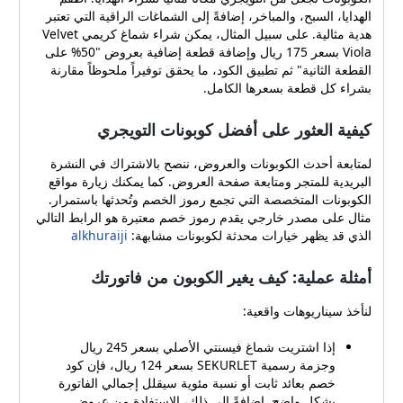
الهدايا، السبح، والمباخر، إضافةً إلى الشماغات الراقية التي تعتبر
هدية مثالية. على سبيل المثال، يمكن شراء شماغ كريمي Velvet
Viola بسعر 175 ريال وإضافة قطعة إضافية بعروض "50% على
القطعة الثانية" ثم تطبيق الكود، ما يحقق توفيراً ملحوظاً مقارنة
بشراء كل قطعة بسعرها الكامل.
كيفية العثور على أفضل كوبونات التويجري
لمتابعة أحدث الكوبونات والعروض، ننصح بالاشتراك في النشرة
البريدية للمتجر ومتابعة صفحة العروض. كما يمكنك زيارة مواقع
الكوبونات المتخصصة التي تجمع رموز الخصم وتُحدثها باستمرار.
مثال على مصدر خارجي يقدم رموز خصم معتبرة هو الرابط التالي
الذي قد يظهر خيارات محدثة لكوبونات مشابهة:
alkhuraiji
أمثلة عملية: كيف يغير الكوبون من فاتورتك
لنأخذ سيناريوهات واقعية:
إذا اشتريت شماغ فيسنتي الأصلي بسعر 245 ريال
وجزمة رسمية SEKURLET بسعر 124 ريال، فإن كود
خصم بعائد ثابت أو نسبة مئوية سيقلل إجمالي الفاتورة
بشكل واضح. إضافةً إلى ذلك، الاستفادة من عروض