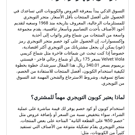
التسوق الذكي يبدأ بمعرفة العروض والكوبونات التي تساعدك في
الحصول على أفضل المنتجات بأقل الأسعار. متجر التويجري
للمستلزمات الرجالية، المعروف بتاريخه منذ 1968 وسعيه لتقديم
أجود الأصناف بأحدث التصاميم وبأسعار تنافسية، يقدم مجموعة
واسعة من المنتجات من شماغ وغتر واثواب إلى أحذية
وإكسسوارات. إن الحصول على كود خصم متجر التويجري رمز
(عود) يمكن أن يجعل مشترياتك من التويجري أكثر اقتصادية،
خصوصاً إذا كنت تبحث عن شماغات فاخرة مثل شماغ كريمي
Velvet Viola بسعر 175 ريال أو شماغ رجالي فاخر - فيسنتي
بريميوم بسعر 340.01 ريال. هذا المقال سيرشدك خطوة بخطوة
لكيفية استخدام الكوبون، أفضل المنتجات للاستفادة من الخصم،
نصائح تسوقية، وشروط الاسترجاع والشحن المهمة عند التسوق
من التويجري.
لماذا يعتبر كوبون التويجري مهماً للمشتري؟
استخدام كوبون أو كود خصم يوفر لك قيمة مباشرة على عملية
الشراء، سواء بتخفيض نسبة من السعر أو بإضافة عروض مثل
"خصم 50% على القطعة الثانية" المتاحة على بعض المنتجات.
متجر التويجري يقدّم تشكيلة متنوعة من الأصناف التي تستفيد
كثيراً من الكوبونات، مثل: