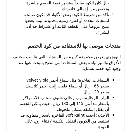
حال كان الكود صالحاً ستظهر قيمة الخصم مباشرة
وتخفض من إجمالي فاتورتك.
تأكد من شروط الكود؛ بعض الأكواد قد تكون صالحة
لمنتجات محددة أو لفترة زمنية محدودة، بينما بعضها
يمنح عروضاً على القطعة الثانية أو اشتراط حد أدنى
للشراء.
منتجات موصى بها للاستفادة من كود الخصم
التويجري يعرض مجموعة كبيرة من المنتجات التي تناسب مختلف
الأذواق والميزانيات. بعض المنتجات التي ننصح بالبحث عنها عند
وجود كود خصم تشمل:
الشماغات الفاخرة: مثل شماغ أحمر Velvet Viola
بسعر 165 ريال أو شماغ فلفت إليت أحمر كلاسيك
بسعر 129 ريال.
الثياب الرجالية: ثوب رجالي شتوي سحاب قلاب راكز
بأسعار تبدأ من 115 إلى 130 ريال، حيث يمكن للخصم
أن يقلل التكلفة بشكل ملحوظ.
الأحذية: أحذية Soft Raiht الفاخرة بأسعار متفاوتة قد
تستفيد من الكوبون لتقليل التكلفة لاقتناء زوج عالي
الجودة.