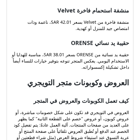
منشفة استحمام فاخرة Velvet
منشفة فاخرة من Velvet بسعر 42.01 SAR، ناعمة وذات
امتصاص جيد للمنزل أو كهدية.
حقيبة يد نسائي ORENSE
حقيبة يد نسائية من ORENSE بسعر 38.01 SAR، مناسبة للهدايا أو
الاستخدام اليومي. يعكس المتجر تنوعه بتوفير خيارات للنساء أيضاً
داخل تشكيلة إكسسواراته.
العروض وكوبونات متجر التويجري
كيف تعمل الكوبونات والعروض في المتجر
العروض في التويجري قد تكون على شكل خصومات مباشرة، أو
عروض كوبون، أو عروض "خصم على القطعة الثانية" كما يظهر
على العديد من صفحات المنتجات. آلية العمل عادةً: يتم تفعيل كود
الخصم عند الدفع أو تُطبق العروض تلقائياً على صفحة المنتج أو
عربة التسوق عند استيفاء شروط العرض (مثل شراء قطعتين أو