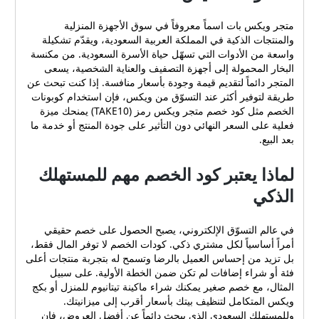
متجر ويكس بات اسماً معروفاً في سوق الأجهزة المنزلية
والمنتجات الذكية في المملكة العربية السعودية، ويقدّم تشكيلة
واسعة من الأدوات التي تسهّل حياة الأسرة السعودية. من مكنسة
البخار المحمولة إلى أجهزة التصفيف والعناية الشخصية، يسعى
المتجر دائماً لتقديم قيمة وجودة بأسعار منافسة. إذا كنت تبحث عن
طريقة لتوفير أكثر عند التسوّق من ويكس، فإن استخدام كوبونات
الخصم مثل كود خصم متجر ويكس رمز (TAKE10) يمنحك ميزة
فعلية على السعر النهائي دون التأثير على جودة المنتج أو خدمة ما
بعد البيع.
لماذا يعتبر كود الخصم مهم للمستهلك
الذكي
في عالم التسوّق الإلكتروني، يصبح الحصول على خصم حقيقي
أمراً أساسياً لكل مشتري ذكي. كودات الخصم لا توفر المال فقط،
بل تزيد من إحساس العميل بالرضا وتسمح له بتجربة منتجات أعلى
فئة أو شراء إضافات لم تكن ضمن الخطة الأولية. على سبيل
المثال، مع خصم صغير يمكنك شراء ماكينة تيتانيوم للمنزل أو بكج
ويكس المتكامل لتنظيف بيتك بأسعار أقرب إلى ميزانيتك.
وللمستهلك السعودي الذي يبحث دائماً عن أفضل العروض، فإن