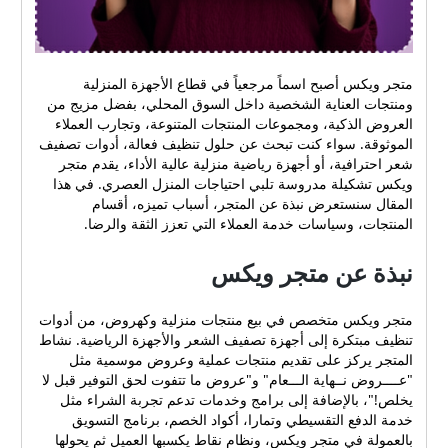
متجر ويكس أصبح اسماً مرجعياً في قطاع الأجهزة المنزلية
ومنتجات العناية الشخصية داخل السوق المحلي، بفضل مزيج من
العروض الذكية، ومجموعات المنتجات المتنوعة، وتجارب العملاء
الموثوقة. سواء كنت تبحث عن حلول تنظيف فعالة، أدوات تصفيف
شعر احترافية، أو أجهزة رياضية منزلية عالية الأداء، يقدم متجر
ويكس تشكيلة مدروسة تلبي احتياجات المنزل العصري. في هذا
المقال سنستعرض نبذة عن المتجر، أسباب تميزه، أقسام
المنتجات، وسياسات خدمة العملاء التي تعزز الثقة والرضا.
نبذة عن متجر ويكس
متجر ويكس متخصص في بيع منتجات منزلية وكهروض، من أدوات
تنظيف مبتكرة إلى أجهزة تصفيف الشعر والأجهزة الرياضية. نشاط
المتجر يركز على تقديم منتجات عملية وعروض موسمية مثل
"عــــروض نــهاية الـــعام" و"عروض ما تتفوت لحق التوفير قبل لا
يخلص!"، بالإضافة إلى برامج وخدمات تدعم تجربة الشراء مثل
خدمة الدفع التقسيطي وتمارا، أكواد الخصم، برنامج التسويق
بالعمولة في متجر ويكس، ونظام نقاط يكسبها العميل ثم يحولها