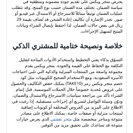
يحرص متجر ويكس على تقديم جودة مضمونة ومنطقية في
سياسة الضمان. تختلف مدة الضمان حسب نوع المنتج، وقد تتطلب
عمليات الضمان توثيقاً مماثلاً للاسترجاع أو الاستبدال عبر فيديو أو
صور. تجدر الإشارة أن تكاليف إعادة الشحن قد تُضاف بقيمة 29
ريال في بعض حالات الضمان، لذا احتفظ بإيصال الشراء وبيانات
المنتج لتسهيل الإجراءات.
خلاصة ونصيحة ختامية للمشتري الذكي
التسوّق بذكاء يعني التخطيط واستخدام الأدوات المتاحة لتقليل
التكلفة مع الحفاظ على القيمة والجودة. متجر ويكس يقدم
مجموعة واسعة من المنتجات المنزلية والذكية التي تلبي احتياجات
الأسرة السعودية، ومع الاستخدام الصحيح للكوبونات مثل كود
خصم متجر ويكس رمز (TAKE10) يمكنك خفض التكاليف والحصول
على عروض مُجدية خصوصاً خلال الحملات الموسمية. قبل إتمام
الشراء تأكد من مراجعة سياسات الاسترجاع والاستبدال والضمان،
ودوّن وسيلة التواصل لتسريع أي إجراءات مستقبلية. إذا رغبت في
الاطلاع على المزيد من العروض المختلفة أو كوبونات إضافية
لمنتجات منزلية أو صفقات خاصة، يمكنك الاطلاع على مصادر
متنوعة ومتاجر متخصصة مثل
متجر نقشتي
الذي يعرض خيارات
متنوعة قد تساعدك على تحقيق مزيد من التوفير.