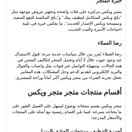
خبرة المتجر
يتميز ويكس بتركيزه على فئات واضحة وتجهيز عروض موجهة مثل
"بكج ويكس المتكامل لتنظيف بيتك" و"بكج المكنسة للبقع الصعبة
وممسحة ويكس الإصدار الحديث"، ما يعكس خبرة في تلبية
احتياجات الأسرة والبيت الحديث.
رضا العملاء
رضا العملاء يُعزز من خلال سياسات خدمة مرنة: قبول الاستبدال
عند وجود عيوب خلال 3 أيام وتحمل المتجر لتكاليف الشحن في
هذه الحالات، وسهولة التواصل عبر قنوات مثل واتساب والجوال
والبريد الإلكتروني لتقديم الدعم وحل المشكلات. هذه المعايير
تجعل تجربة الشراء من متجر ويكس أكثر أماناً وراحة للمشتري.
أقسام منتجات متجر متجر ويكس
متجر ويكس يقسم منتجاته بوضوح ليسهل على العميل العثور على
ما يحتاجه بسرعة. فيما يلي أقسام رئيسية مع أمثلة على المنتجات
والأسعار المدرجة:
أجهزة التنظيف ومنتجات العناية بالمنزل