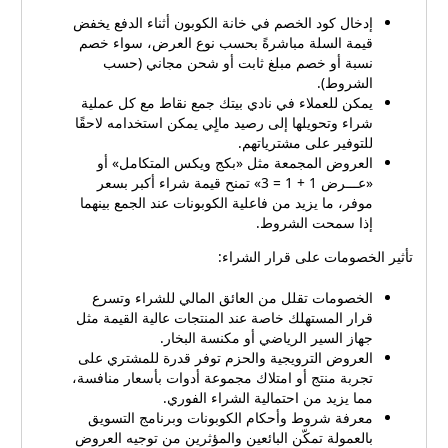
إدخال كود الخصم في خانة الكوبون أثناء الدفع يخفض
قيمة السلة مباشرةً بحسب نوع العرض، سواء خصم
نسبة أو خصم مبلغ ثابت أو شحن مجاني (حسب
الشروط).
يمكن للعملاء في نادي بيتك جمع نقاط مع كل عملية
شراء وتحويلها إلى رصيد مالٍي يمكن استخدامه لاحقًا
للتوفير على مشترياتهم.
العروض المجمعة مثل «بكج ويكس المتكامل» أو
«عـــرض 1 + 1 = 3» تمنح قيمة شراء أكبر بسعر
موفر، ما يزيد من فاعلية الكوبونات عند الجمع بينهما
إذا سمحت الشروط.
تأثير الخصومات على قرار الشراء:
الخصومات تقلل من العائق المالي للشراء وتسرع
قرار المستهلك خاصة عند المنتجات عالية القيمة مثل
جهاز السير الرياضي أو مكنسة البخار.
العروض الترويجية والحزم توفر قدرة للمشتري على
تجربة منتج أو امتلاك مجموعة أدوات بأسعار منافسة،
مما يزيد من احتمالية الشراء الفوري.
معرفة شروط وأحكام الكوبونات وبرنامج التسويق
بالعمولة تمكّن البائعين والمؤثرين من توجيه العروض