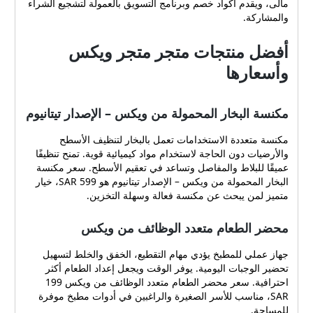
مالى، ويقدم أكواد خصم وبرنامج التسويق بالعمولة لتشجيع الشراء
والمشاركة.
أفضل منتجات متجر متجر ويكس
وأسعارها
مكنسة البخار المحمولة من ويكس – الإصدار تيتانيوم
مكنسة متعددة الاستخدامات تعمل بالبخار لتنظيف الأسطح
والأرضيات دون الحاجة لاستخدام مواد كيميائية قوية. تمنح تنظيفًا
عميقًا للبلاط والمفاصل وتساعد في تعقيم الأسطح. سعر مكنسة
البخار المحمولة من ويكس – الإصدار تيتانيوم هو 599 SAR، خيار
متميز لمن يبحث عن مكنسة فعالة وسهلة التخزين.
محضر الطعام متعدد الوظائف من ويكس
جهاز عملي للمطبخ يؤدي مهام التقطيع، الخفق والخلط لتسهيل
تحضير الوجبات اليومية. يوفر الوقت ويجعل إعداد الطعام أكثر
احترافية. سعر محضر الطعام متعدد الوظائف من ويكس 199
SAR، مناسب للأسر الصغيرة والراغبين في أدوات مطبخ موفرة
للمساحة.