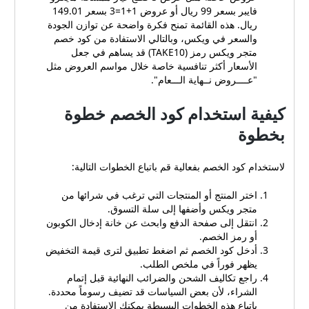
فايبر بسعر 99 ريال أو عروض 1+1=3 بسعر 149.01
ريال. هذه القائمة تمنح فكرة واضحة عن توازن الجودة
والسعر في ويكس، وبالتالي الاستفادة من كود خصم
متجر ويكس رمز (TAKE10) قد يساهم في جعل
الأسعار أكثر تنافسية خاصة خلال مواسم العروض مثل
"عــــروض نــهاية الـــعام".
كيفية استخدام كود الخصم خطوة
بخطوة
لاستخدام كود الخصم بفعالية قم باتباع الخطوات التالية:
اختر المنتج أو المنتجات التي ترغب في شرائها من
متجر ويكس وأضفها إلى سلة التسوق.
انتقل إلى صفحة الدفع وابحث عن خانة إدخال الكوبون
أو رمز الخصم.
أدخل كود الخصم ثم اضغط تطبيق لترى قيمة التخفيض
يظهر فوراً في ملخص الطلب.
راجع تكاليف الشحن والضرائب النهائية قبل إتمام
الشراء، لأن بعض السياسات قد تضيف رسوماً محددة.
باتباع هذه الخطوات البسيطة يمكنك الاستفادة من