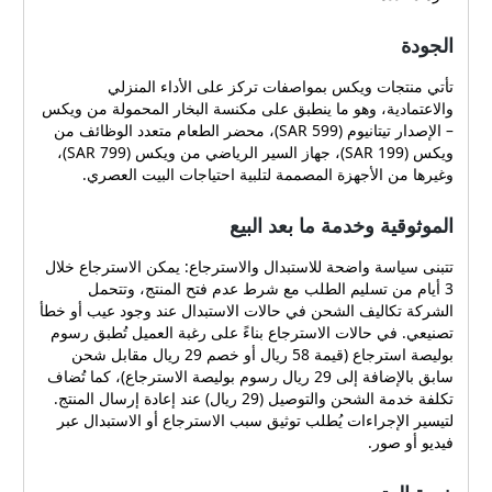
الجودة
تأتي منتجات ويكس بمواصفات تركز على الأداء المنزلي
والاعتمادية، وهو ما ينطبق على مكنسة البخار المحمولة من ويكس
– الإصدار تيتانيوم (599 SAR)، محضر الطعام متعدد الوظائف من
ويكس (199 SAR)، جهاز السير الرياضي من ويكس (799 SAR)،
وغيرها من الأجهزة المصممة لتلبية احتياجات البيت العصري.
الموثوقية وخدمة ما بعد البيع
تتبنى سياسة واضحة للاستبدال والاسترجاع: يمكن الاسترجاع خلال
3 أيام من تسليم الطلب مع شرط عدم فتح المنتج، وتتحمل
الشركة تكاليف الشحن في حالات الاستبدال عند وجود عيب أو خطأ
تصنيعي. في حالات الاسترجاع بناءً على رغبة العميل تُطبق رسوم
بوليصة استرجاع (قيمة 58 ريال أو خصم 29 ريال مقابل شحن
سابق بالإضافة إلى 29 ريال رسوم بوليصة الاسترجاع)، كما تُضاف
تكلفة خدمة الشحن والتوصيل (29 ريال) عند إعادة إرسال المنتج.
لتيسير الإجراءات يُطلب توثيق سبب الاسترجاع أو الاستبدال عبر
فيديو أو صور.