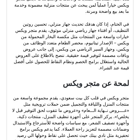
ويكس خياراً عملياً لمن يبحث عن منتجات منزلية مضمونة وخدمة
ما بعد بيع واضحة ومرنة.
في الختام، إذا كان هدفك تحديث جهاز منزلي، تحسين روتين
التنظيف، أو اقتناء جهاز رياضي منزلي موثوق، يقدم متجر ويكس
خيارات واسعة من المنتجات مثل مكنسة البخار المحمولة من
ويكس – الإصدار تيتانيوم، محضر الطعام متعدد الوظائف من
ويكس، وجهاز السير الرياضي من ويكس، إلى جانب عروض
وباقات مصممة لتوفير قيمة حقيقية. ننصح بالاطلاع على العروض
الحالية واستغلال برامج الخصم ونظام النقاط للحصول على أفضل
قيمة عند الشراء.
لمحة عن متجر ويكس
متجر ويكس في قلب كل بيت سعودي، يقدم مجموعة واسعة من
منتجات المنزل واللياقة والتجميل ضمن حملات ترويجية مثل
«عــــروض نــهاية الـــعام» و«عروض ما تتفوت لحق التوفير قبل لا
يخلص!». يركز المتجر على أجهزة تنظيف المنزل، منتجات ذكية،
وأجهزة تصفيف الشعر، مع سياسات واضحة للأسترجاع والاستبدال
وضمانات مصممة لتعزيز راحة العملاء. كما يدعم ويكس برامج
تحفيزية مثل نادي بيتك حيث تحصل على نقاط وحولها الي رصيد