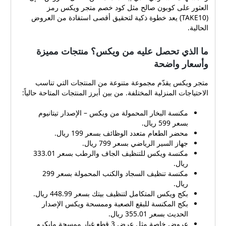
العثور على كوبون صالح مثل كود خصم متجر ويكس رمز
(TAKE10) يعد خطوة ذكية لتحقيق أقصى استفادة من العروض
الحالية.
ما الذي تحصل عليه من ويكس؟ منتجات مميزة
وأسعار واضحة
متجر ويكس يقدّم مجموعة متنوعة من المنتجات التي تناسب
الاحتياجات المنزلية المختلفة. من بين أبرز المنتجات المتاحة حالياً:
مكنسة البخار المحمولة من ويكس – الإصدار تيتانيوم
بسعر 599 ريال.
محضر الطعام متعدد الوظائف بسعر 199 ريال.
جهاز السير الرياضي بسعر 799 ريال.
مكنسة ويكس للتنظيف الجاف والرطب بسعر 333.01
ريال.
مكنسة تنظيف السجاد والكنب المحمولة بسعر 299
ريال.
بكج ويكس المتكامل لتنظيف بيتك بسعر 448.99 ريال.
بكج المكنسة للبقع الصعبة وممسحة ويكس الإصدار
الحديث بسعر 355.01 ريال.
عروض خاصة مثل عرض 3 قطع غيار ممسحة مايكرو