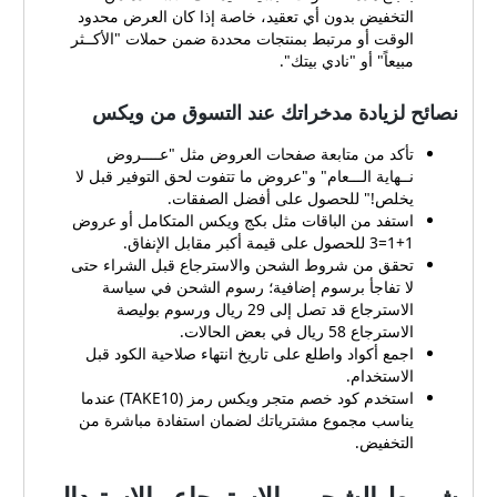
التخفيض بدون أي تعقيد، خاصة إذا كان العرض محدود
الوقت أو مرتبط بمنتجات محددة ضمن حملات "الأكــثر
مبيعاً" أو "نادي بيتك".
نصائح لزيادة مدخراتك عند التسوق من ويكس
تأكد من متابعة صفحات العروض مثل "عــــروض
نــهاية الـــعام" و"عروض ما تتفوت لحق التوفير قبل لا
يخلص!" للحصول على أفضل الصفقات.
استفد من الباقات مثل بكج ويكس المتكامل أو عروض
1+1=3 للحصول على قيمة أكبر مقابل الإنفاق.
تحقق من شروط الشحن والاسترجاع قبل الشراء حتى
لا تفاجأ برسوم إضافية؛ رسوم الشحن في سياسة
الاسترجاع قد تصل إلى 29 ريال ورسوم بوليصة
الاسترجاع 58 ريال في بعض الحالات.
اجمع أكواد واطلع على تاريخ انتهاء صلاحية الكود قبل
الاستخدام.
استخدم كود خصم متجر ويكس رمز (TAKE10) عندما
يناسب مجموع مشترياتك لضمان استفادة مباشرة من
التخفيض.
شروط الشحن والاسترجاع والاستبدال