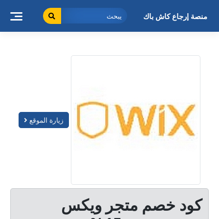
خطى
لى
منصة إرجاع كاش باك
لمحتوى
زيارة الموقع
كود خصم متجر ويكس