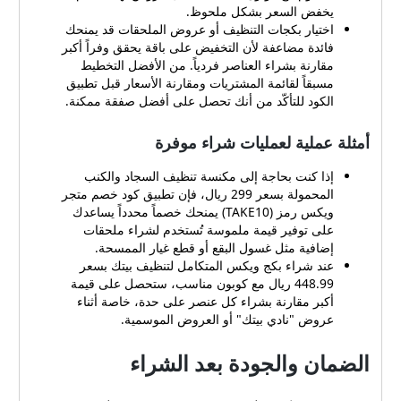
يخفض السعر بشكل ملحوظ.
اختيار بكجات التنظيف أو عروض الملحقات قد يمنحك
فائدة مضاعفة لأن التخفيض على باقة يحقق وفراً أكبر
مقارنة بشراء العناصر فردياً. من الأفضل التخطيط
مسبقاً لقائمة المشتريات ومقارنة الأسعار قبل تطبيق
الكود للتأكّد من أنك تحصل على أفضل صفقة ممكنة.
أمثلة عملية لعمليات شراء موفرة
إذا كنت بحاجة إلى مكنسة تنظيف السجاد والكنب
المحمولة بسعر 299 ريال، فإن تطبيق كود خصم متجر
ويكس رمز (TAKE10) يمنحك خصماً محدداً يساعدك
على توفير قيمة ملموسة تُستخدم لشراء ملحقات
إضافية مثل غسول البقع أو قطع غيار الممسحة.
عند شراء بكج ويكس المتكامل لتنظيف بيتك بسعر
448.99 ريال مع كوبون مناسب، ستحصل على قيمة
أكبر مقارنة بشراء كل عنصر على حدة، خاصة أثناء
عروض "نادي بيتك" أو العروض الموسمية.
الضمان والجودة بعد الشراء