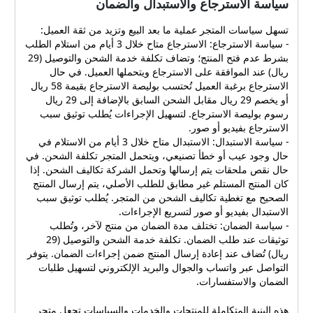
سياسة الاسترجاع والاستبدال والضمان
تسهل سياسات المتجر عملية ما بعد البيع وتزيد من ثقة العميل:
- سياسة الاسترجاع: الاسترجاع متاح خلال 3 أيام من استلام الطلب
بشرط عدم فتح المنتج؛ وتضاف تكلفة خدمة الشحن والتوصيل (29
ريال) عند الموافقة على الاسترجاع ويتحملها العميل. في حال
الاسترجاع برغبة العميل تُحتسب بوليصة الاسترجاع بقيمة 58 ريال
أو يخصم 29 ريال مقابل الشحن السابق بالإضافة إلى 29 ريال
رسوم بوليصة الاسترجاع. لتسهيل الإجراءات يُطلب توثيق سبب
الاسترجاع بفيديو أو صور.
- سياسة الاستبدال: الاستبدال متاح خلال 3 أيام من الاستلام في
حال وجود عيب أو خطأ تصنيعي، ويتحمل المتجر تكلفة الشحن. في
حال نقص ملحقات يتم إرسالها وتحمل الشركة تكاليف الشحن. إذا
كان المنتج المستلم غير مطابق للطلب الأصلي، يتم إرسال المنتج
الصحيح مع تغطية تكاليف الشحن من المتجر. يُطلب توثيق سبب
الاستبدال بفيديو أو صور لتسريع الإجراءات.
- سياسة الضمان: تختلف مدة الضمان من منتج لآخر، وتُطلب
توثيقات عند طلب الضمان. تكلفة خدمة الشحن والتوصيل (29
ريال) تُضاف عند إعادة إرسال المنتج ضمن إجراءات الضمان. يتوفر
التواصل عبر واتساب والجوال والبريد الإلكتروني لتسهيل طلبات
الضمان والاستفسارات.
هذه البنية المتكاملة للمنتجات والخدمات والسياسات تجعل متجر