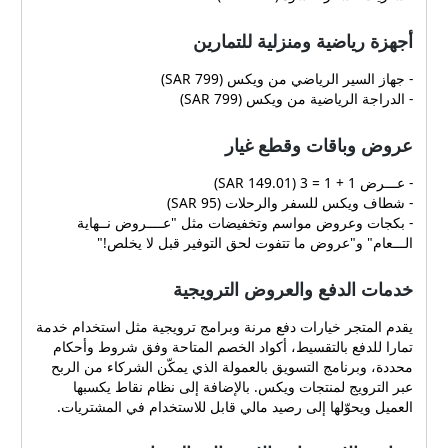
أجهزة رياضية ومنزلية للتمارين
- جهاز السير الرياضي من ويكس (799 SAR)
- الدراجة الرياضية من ويكس (799 SAR)
عروض وباقات وقطع غيار
- عـــرض 1 + 1 = 3 (149.01 SAR)
- شطاف ويكس للسفر والرحلات (95 SAR)
- بكجات وعروض مواسم وتخفيضات مثل "عــــروض نــهاية
الـــعام" و"عروض ما تتفوت لحق التوفير قبل لا يخلص!"
خدمات الدفع والعروض الترويجية
يقدم المتجر خيارات دفع مرنة وبرامج ترويجية مثل استخدام خدمة
تمارا للدفع بالتقسيط، أكواد الخصم المتاحة وفق شروط وأحكام
محددة، وبرنامج التسويق بالعمولة الذي يمكّن الشركاء من الربح
عبر الترويج لمنتجات ويكس. بالإضافة إلى نظام نقاط يكسبها
العميل ويحوّلها إلى رصيد مالي قابل للاستخدام في المشتريات.