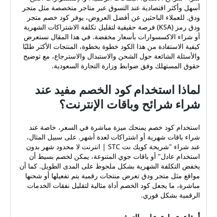
أسهل وأكثر اقتصادية عند التسوق عبر متاجر متخصصة مثل متجر
ودق. للعملاء الباحثين عن أفضل العروض، يوفر كود خصم متجر
ودق رمز (KSA) فرصة حقيقية لتقليل تكلفة الاشتراكات الشهرية
أو شراء الاكسسوارات بأسعار مخفضة. في هذا المقال نستعرض
كيفية الاستفادة من هذا الكود خطوة بخطوة، المنتجات الأكثر طلبًا
والأسئلة الشائعة حول الشحن والاستبدال والاسترجاع، مع توضيح
حقوق المستهلك وفق ضوابط وزارة التجارة السعودية.
لماذا استخدام كود الخصم مفيد عند
شراء شرائح وباقات الإنترنت؟
استخدام كود خصم يمنحك ميزة مباشرة في السعر، خاصة عند
شراء باقات شهرية أو اشتراكات لعدة أشهر. على سبيل المثال،
عند شراء "شريحة كويك نت STC | انترنت لا محدود شهر بدون
استخدام عادل" أو باقات جوي المتنوعة، يمكن لخصم بسيط أن
يخفض التكلفة الشهرية بشكل ملحوظ على المدى الطويل. كما أن
مواقع مثل متجر ودق تعرض منتجات رقمية يتم تفعيلها أو شحنها
مباشرة، ما يجعل كود الخصم أداة مثالية لتقليل نفقات الخدمات
الرقمية بشكل فوري.