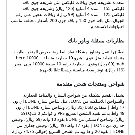
متعددة لشريحة جوي وباقات فليكس مثل شريحة جوي باقة
فليكس 155 | لمدة 4 أسابيع (125 ريال) وشريحة جوي باقة
فليكس 125 | لمدة 4 أسابيع (99 ريال)، وباقات تفعيل على رقم
الجوال مثل باقة جوي 150 و باقة جوي 200 بأسعار مختلفة تناسب
احتياجات الاستخدام.
بطاريات متنقلة وباور بانك
لعشّاق التنقل وتجاوز مشكلة نفاد البطارية، يعرض المتجر بطاريات
متنقلة عملية مثل قوي - هيرو 10 بطارية متنقلة | hero 10000
mah (89 ريال) وقوي - بطارية برايم 10 بسعة 10000 ملي امبير
(119 ريال)، توفر سعة مناسبة وشحنًا ثابتًا للأجهزة.
شواحن ومنتجات شحن متقدمة
يشمل القسم تشكيلة من شواحن السيارة والمنافذ الجدارية
والشواحن اللاسلكية من EONE، مثل شاحن سيارة EONE اي ون
17 واط | منفذين USB (35 ريال)، وشاحن سيارة EONE اي ون
48 واط يدعم تقنية الشحن السريع PPS و كوالكم QC3.0 (59
ريال)، وشاحن لاسلكي من EONE بقوة 10 وات (69 ريال)، وفيش
جداري من EONE | بقوة 17 واط (49 ريال)، وفيش جداري من
EONE | بقوة 20 واط ويدعم الشحن السريع (حوالي 74.75 ريال)،