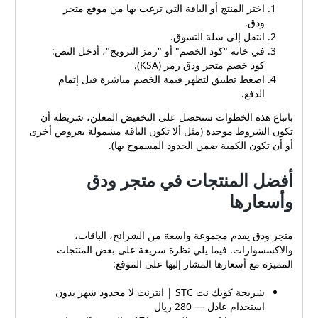
اختر المنتج أو الباقة التي ترغب بها من موقع متجر
ودق.
انتقل إلى سلة التسوق.
في خانة "كود الخصم" أو "رمز الترويج"، أدخل النص:
كود خصم متجر ودق رمز (KSA).
اضغط تطبيق لتظهر قيمة الخصم مباشرة قبل إتمام
الدفع.
باتباع هذه الخطوات ستحصل على التخفيض المعلن، شريطة أن
تكون الشروط موجدة (مثل ألا تكون الباقة مشمولة بعروض أخرى
أو أن تكون الكمية ضمن الحدود المسموح بها).
أفضل المنتجات في متجر ودق
وأسعارها
متجر ودق يقدم مجموعة واسعة من الشرائح، الباقات،
والاكسسوارات. فيما يلي نظرة سريعة على بعض المنتجات
المميزة مع أسعارها المشار إليها على الموقع:
شريحة كويك نت STC | انترنت لا محدود شهر بدون
استخدام عادل — 280 ريال