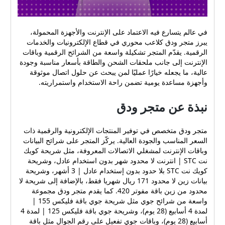
في عالم يتسارع فيه الاعتماد على الإنترنت والأجهزة المحمولة،
يبرز متجر ودق كلاعب محوري في قطاع الإلكترونيات والخدمات
الرقمية. يقدّم المتجر تشكيلة واسعة من الشرائح الرقمية وباقات
الإنترنت إلى جانب ملحقات الشحن والطاقة بأسعار مناسبة وجودة
عالية، ما يجعله خيارًا عمليًا لمن يبحث عن حلول اتصال موثوقة
وأجهزة مساعدة يومية تضمن راحة الاستخدام واستمراريته.
نبذة عن متجر ودق
متجر ودق متخصص في توفير المنتجات الإلكترونية والرقمية ذات
السعر المناسب والجودة العالية. يركّز المتجر على شرائح البيانات
وباقات الإنترنت لمشغلي الاتصالات المعروفة، مثل شريحة كويك
نت STC | انترنت لا محدود شهر بدون استخدام عادل، وشريحة
كويك نت STC بلا حدود بدون إستخدام عادل | 3 أشهر، وشريحة
بيانات زين لا محدود 171 ريال شهريا فقط، بالإضافة إلى شريحة لا
محدود من زين باقة مفوتر 420. كما يقدم متجر ودق مجموعة
واسعة من شرائح جوي مثل شريحة جوي باقة فليكس 155 |
لمدة 4 أسابيع (28 يوم)، وشريحة جوي باقة فليكس 125 | لمدة 4
أسابيع (28 يوم)، وباقات جوي تفعيل على رقم الجوال مثل باقة