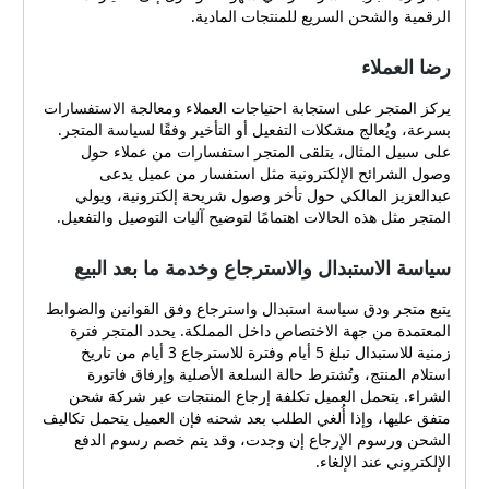
الرقمية والشحن السريع للمنتجات المادية.
رضا العملاء
يركز المتجر على استجابة احتياجات العملاء ومعالجة الاستفسارات
بسرعة، ويُعالج مشكلات التفعيل أو التأخير وفقًا لسياسة المتجر.
على سبيل المثال، يتلقى المتجر استفسارات من عملاء حول
وصول الشرائح الإلكترونية مثل استفسار من عميل يدعى
عبدالعزيز المالكي حول تأخر وصول شريحة إلكترونية، ويولي
المتجر مثل هذه الحالات اهتمامًا لتوضيح آليات التوصيل والتفعيل.
سياسة الاستبدال والاسترجاع وخدمة ما بعد البيع
يتبع متجر ودق سياسة استبدال واسترجاع وفق القوانين والضوابط
المعتمدة من جهة الاختصاص داخل المملكة. يحدد المتجر فترة
زمنية للاستبدال تبلغ 5 أيام وفترة للاسترجاع 3 أيام من تاريخ
استلام المنتج، وتُشترط حالة السلعة الأصلية وإرفاق فاتورة
الشراء. يتحمل العميل تكلفة إرجاع المنتجات عبر شركة شحن
متفق عليها، وإذا أُلغي الطلب بعد شحنه فإن العميل يتحمل تكاليف
الشحن ورسوم الإرجاع إن وجدت، وقد يتم خصم رسوم الدفع
الإلكتروني عند الإلغاء.