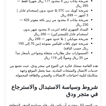
شريحة بيانات زين لا محدود 171 ريال شهريًا فقط —
395 ريال
شريحة كويك نت STC بلا حدود بدون إستخدام عادل |
3 أشهر — 699 ريال
شريحة بيانات لا محدود من زين باقة مفوتر 420 —
250 ريال
السداد الشهري لباقة انترنت لا محدود شهر بدون
استخدام عادل (للمشتركين) — 260 ريال
شريحة موبايلي | بلا حدود شهر — 249 ريال
شريحة جوي باقات فليكس متنوعة (من 70 إلى 195
ريال حسب الباقة)
اكسسوارات مثل بطاريات متنقلة وشواحن بأسعار تبدأ
من 35 ريال وصولًا إلى 119 ريال
هذه القائمة تمنحك فكرة عن التنوع في متجر ودق، حيث تجمع بين
خدمات الاتصال والمنتجات المادية، مما يجعل الموقع وجهة
متكاملة لتلبية احتياجات الاتصالات والشحن والطاقة المحمولة.
شروط وسياسة الاستبدال والاسترجاع
في متجر ودق
من المهم لكل مشتري أن يكون على علم بسياسة المتجر المتعلقة