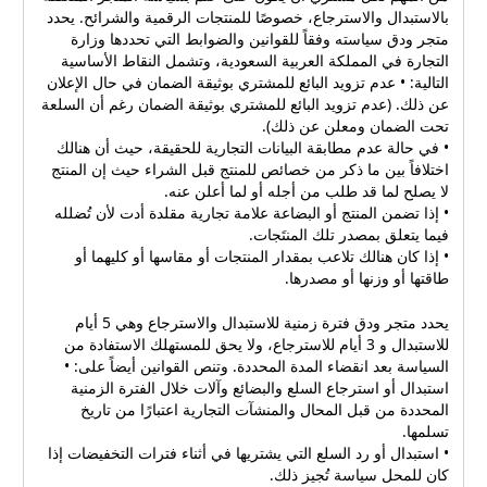
بالاستبدال والاسترجاع، خصوصًا للمنتجات الرقمية والشرائح. يحدد
متجر ودق سياسته وفقاً للقوانين والضوابط التي تحددها وزارة
التجارة في المملكة العربية السعودية، وتشمل النقاط الأساسية
التالية: • عدم تزويد البائع للمشتري بوثيقة الضمان في حال الإعلان
عن ذلك. (عدم تزويد البائع للمشتري بوثيقة الضمان رغم أن السلعة
تحت الضمان ومعلن عن ذلك).
• في حالة عدم مطابقة البيانات التجارية للحقيقة، حيث أن هنالك
اختلافاً بين ما ذكر من خصائص للمنتج قبل الشراء حيث إن المنتج
لا يصلح لما قد طلب من أجله أو لما أعلن عنه.
• إذا تضمن المنتج أو البضاعة علامة تجارية مقلدة أدت لأن تُضلله
فيما يتعلق بمصدر تلك المنتَجات.
• إذا كان هنالك تلاعب بمقدار المنتجات أو مقاسها أو كليهما أو
طاقتها أو وزنها أو مصدرها.
يحدد متجر ودق فترة زمنية للاستبدال والاسترجاع وهي 5 أيام
للاستبدال و 3 أيام للاسترجاع، ولا يحق للمستهلك الاستفادة من
السياسة بعد انقضاء المدة المحددة. وتنص القوانين أيضاً على: •
استبدال أو استرجاع السلع والبضائع وآلات خلال الفترة الزمنية
المحددة من قبل المحال والمنشآت التجارية اعتبارًا من تاريخ
تسلمها.
• استبدال أو رد السلع التي يشتريها في أثناء فترات التخفيضات إذا
كان للمحل سياسة تُجيز ذلك.