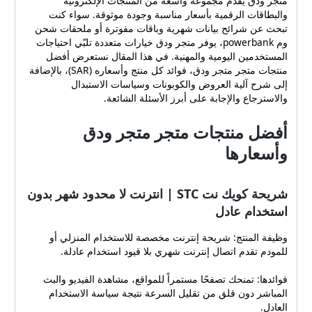
متجر ودق يقدم مجموعة واسعة من المنتجات الإلكترونية
والبطاقات الرقمية بأسعار مناسبة وجودة موثوقة. سواء كنت
تبحث عن شرائح بيانات شهرية وباقات مفوترة أو ملحقات شحن
وم powerbank، يوفر متجر ودق خيارات متعددة تلبّي احتياجات
المستخدمين اليومية والمهنية. في هذا المقال نستعرض أفضل
منتجات متجر متجر ودق، فوائد كل منتج وأسعاره (SAR)، بالإضافة
إلى شرح آلية العروض والكوبونات وسياسات الاستبدال
والاسترجاع والإجابة على أبرز الأسئلة الشائعة.
أفضل منتجات متجر متجر ودق
وأسعارها
شريحة كويك نت STC | انترنت لا محدود شهر بدون
استخدام عادل
وظيفة المنتج: شريحة إنترنت مخصصة للاستخدام المنزلي أو
للمودم تقدم اتصال إنترنت شهري بلا قيود استخدام عادلة.
فوائدها: تمنحك تصفحًا مستمراً للمواقع، مشاهدة الفيديو والبث
المباشر دون قلق من تقليل السرعة نتيجة سياسة الاستخدام
العادل.