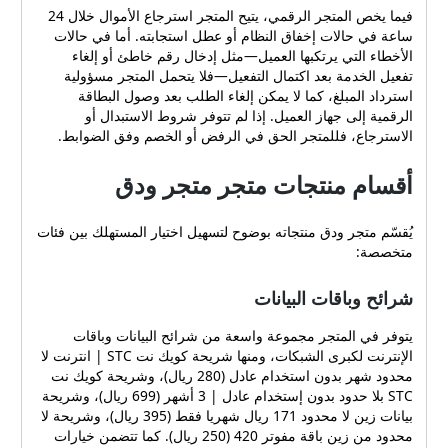
فيما يخص المتجر الرقمي، يتيح المتجر استرجاع الأموال خلال 24
ساعة في حالات إخفاق النظام أو عطل استجابته. أما في حالات
الأخطاء التي يرتكبها العميل—مثل إدخال رقم خاطئ أو إلغاء
تفعيل الخدمة بعد اكتمال التفعيل—فلا يتحمل المتجر مسؤولية
استرداد المبلغ، كما لا يمكن إلغاء الطلب بعد وصول البطاقة
الرقمية إلى جهاز العميل. إذا لم تتوفر شروط الاستبدال أو
الاسترجاع، فللمتجر الحق في الرفض أو الخصم وفق الضوابط.
أقسام منتجات متجر متجر ودق
يُقسّم متجر ودق منتجاته بوضوح لتسهيل اختيار المستهلك بين فئات
متخصصة:
شرائح وباقات البيانات
يتوفر في المتجر مجموعة واسعة من شرائح البيانات وباقات
الإنترنت لكبرى الشبكات، ومنها شريحة كويك نت STC | انترنت لا
محدود شهر بدون استخدام عادل (280 ريال)، وشريحة كويك نت
STC بلا حدود بدون إستخدام عادل | 3 أشهر (699 ريال)، وشريحة
بيانات زين لا محدود 171 ريال شهريا فقط (395 ريال)، وشريحة لا
محدود من زين باقة مفوتر 420 (250 ريال). كما تتضمن خيارات