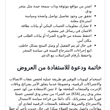
اشترِ من مواقع موثوقة وذات سمعة جيدة مثل متجر
ودق.
تحقق من وجود تفاصيل تواصل واضحة وسياسة
استرجاع معلنة.
لا تشارك معلومات الحساب البنكي أو بيانات بطاقة
الائتمان في رسائل غير مشفرة.
احتفظ بنسخة من فاتورة الشراء أو بيانات الطلب في
مكان آمن.
في حال لم يتم التفعيل أو وصل المنتج بشكل خاطئ،
اتبع إجراءات الاسترجاع المبينة في سياسة المتجر
واحتفظ بأرقام المراسلات مع الدعم.
خاتمة ودعوة للاستفادة من العروض
استخدام كوبونات التوفير هو طريقة عملية لخفض نفقات الاتصالات
والاشتراكات الرقمية، وخصوصًا عندما يتعلق الأمر بشرائح وباقات
الإنترنت والمنتجات الملحقة بها. لا تنسَ الاستفادة من كود خصم
متجر ودق رمز (KSA) عند الشراء من متجر ودق لتضمن خصمًا
فورياً على مشترياتك. تأكد دائمًا من قراءة سياسة الاستبدال
والاسترجاع والشروط المتعلقة بالمنتجات الرقمية لتفادي أي
مفاجآت، واتصل بخدمة العملاء مبكرًا في حال حدوث تأخير أو خطأ