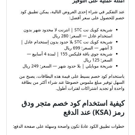
أمثلة عملية على التوفير
عند التفكير في شراء إحدى العروض التالية، يمكن تطبيق كود
خصم للحصول على سعر أفضل:
شريحة كويك نت STC | انترنت لا محدود شهر بدون
استخدام عادل — السعر: 280 ريال
شريحة كويك نت STC بلا حدود بدون إستخدام عادل |
3 أشهر — السعر: 699 ريال
شريحة جوي باقة فليكس 155 | لمدة 4 أسابيع —
السعر: 125 ريال
شريحة موبايلي | بلا حدود شهر — السعر: 249 ريال
باستخدام كود خصم بسيط على قيمة هذه البطاقات، يصبح من
السهل توفير مبلغ ملموس خصوصًا عند شراء أكثر من بطاقة
واحدة أو تجديد اشتراكات لفترات أطول.
كيفية استخدام كود خصم متجر ودق
رمز (KSA) عند الدفع
خطوات تطبيق الكود عادةً تكون واضحة وسهلة على صفحة الدفع: