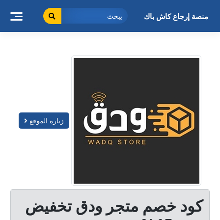
خطى
لى
منصة إرجاع كاش باك
لمحتوى
زيارة الموقع
كود خصم متجر ودق تخفيض