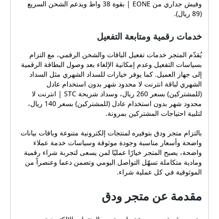
وفيش جداري من EONE | بقوة 38 واط ويدعم الشحن السريع
(89 ريال).
خدمات رقمية ومتابعة التفعيل
يُقدّم المتجر خدمات تفعيل الباقات والشحن الرقمي، مع التزام
بسياسات التفعيل وعدم إمكانية الإلغاء بعد وصول البطاقة الرقمية
إلى جهاز العميل. كما يوفر خيارات للسداد الشهري مثل السداد
الشهري لباقة انترنت لا محدود شهر بدون استخدام عادل
(للمشتركين) بسعر 260 ريال، وسداد شريحة STC | انترنت لا
محدود شهر بدون استخدام عادل (للمشتركين) بسعر 140 ريال،
لتلبية احتياجات المشتركين بمرونة.
بالتزام متجر ودق بتوفيره لمنتجات إلكترونية متنوعة وباقات بيانات
واضحة وأسعار مناسبة وجودة موثوقة وسياسات خدمة عملاء
واضحة، يصبح المتجر خيارًا عمليًا لمن يسعى لتجربة شراء رقمية
ومادية متكاملة تسهّل التواصل اليومي وتضمن دعما وعنصراً من
الموثوقية في كل عملية شراء.
مقدمة عن متجر ودق