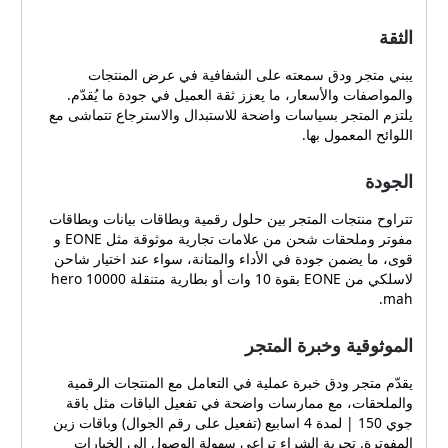
الثقة
يبني متجر ودق سمعته على الشفافية في عرض المنتجات
والمواصفات والأسعار، ما يعزز ثقة العميل في جودة ما يُقدّم.
يلتزم المتجر بسياسات واضحة للاستبدال والاسترجاع تتماشى مع
اللوائح المعمول بها.
الجودة
تتراوح منتجات المتجر بين حلول رقمية وبطاقات بيانات وبطاقات
مفوتر وملحقات شحن من علامات تجارية موثوقة مثل EONE و
قوى، ما يضمن جودة في الأداء والمتانة، سواء عند اختيار شاحن
لاسلكي من EONE بقوة 10 وات أو بطارية متنقلة hero 10000
mah.
الموثوقية وخبرة المتجر
يقدّم متجر ودق خبرة عملية في التعامل مع المنتجات الرقمية
والملحقات، مع ممارسات واضحة في تفعيل الباقات مثل باقة
جوي 150 | لمدة 4 اسابيع (تفعيل على رقم الجوال) وباقات زين
المفوترة. تجربة الشراء تراعي سهولة الوصول إلى الخيارات