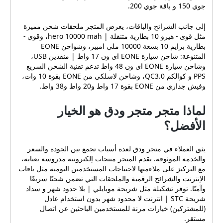
جوي 150 و باقة جوي 200.
إلى جانب الشرائح والباقات، يعرض المتجر ملحقات شحن مميزة
مثل قوى - هيرو 10 بطارية متنقلة | hero 10000 mah، وقوي -
بطارية برايم 10 بسعة 10000 ملي امبير، وشواحن EONE
المتنوعة: شاحن سيارة EONE اي ون 17 واط | منفذين USB،
وشاحن سيارة EONE اي ون 48 واط تدعم تقنية الشحن السريع
PPS و كوالكم QC3.0، وشاحن لاسلكي من EONE بقوة 10 وات،
وفيش جداري من EONE بقوة 17 واط و20 واط و38 واط.
لماذا متجر متجر ودق هو الخيار
الأفضل؟
يثق العملاء في متجر ودق لعدة أسباب تجمع بين الجودة والسعر
والخدمة الموثوقة. يقدم المتجر منتجات إلكترونية مدروسة بعناية،
مع التركيز على ملاءمتها لاحتياجات المستخدمين اليومية مثل باقات
الإنترنت والشرائح الرقمية والملحقات التي تضمن شحنًا سريعًا
وآمنًا. توفر تشكيلة مثل شريحة موبايلي | بلا حدود شهر و سداد
شريحة STC | انترنت لا محدود شهر بدون استخدام عادل
(للمشتركين) خيارات مرنة للمستخدمين الباحثين عن اتصال
مستقر.