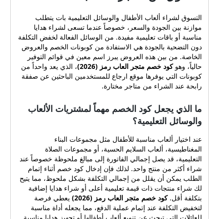
الخاصة. من بين هذه العروض
يبرز اسم معين في قوائم
التسوق لشراء ألعاب الأطفال والوسائل التعليمية بات يتطلب
التوفير حالياً، وهو كود خصم
موازنة بين الجودة والسعر، خصوصاً عندما تسعى لشراء هدايا
متجر العاب رمز (2026)، الذي
مناسبة أو باقات تعليمية مفيدة. من الوسائل الفعالة لخفض التكلفة
يعد واحداً من كوبونات التي
دون التضحية بالجودة هي الاستفادة من كوبونات الخصم والعروض
يوفرها موقع ارجاع
الخاصة. من بين هذه العروض يبرز اسم معين في قوائم التوفير
للمستخدمين الباحثين عن
حالياً، وهو
كود خصم متجر العاب رمز (2026)
، الذي يعد واحداً من
صفقة رابحة عند الشراء من
كوبونات التي يوفرها موقع ارجاع للمستخدمين الباحثين عن صفقة
متاجر مختارة. ما الذي يجعل
رابحة عند الشراء من متاجر مختارة.
كود الخصم مهماً لمشتريات
الألعاب والوسائل التعليمية؟
ما الذي يجعل كود الخصم مهماً لمشتريات الألعاب
عند اختيار ألعاب مناسبة
والوسائل التعليمية؟
للأطفال مثل مجموعات البناء
المغناطيسية، ألعاب السلايم
عند اختيار ألعاب مناسبة للأطفال مثل مجموعات البناء
الحسية، أو مجموعات الصلاة
المغناطيسية، ألعاب السلايم الحسية، أو مجموعات الصلاة
التعليمية، قد يصل إجمالي
التعليمية، قد يصل إجمالي الفاتورة إلى مبالغ ملحوظة خصوصاً عند
الفاتورة إلى مبالغ ملحوظة
شراء أكثر من منتج واحد. لذلك فإن إدخال كود خصم أثناء إتمام
خصوصاً عند شراء أكثر من
الطلب يمكن أن يقلل من إجمالي التكلفة بشكل ملحوظ، مما يتيح
لك شراء منتجات ذات قيمة تعليمية أعلى أو شراء هدايا إضافية
منتج واحد. لذلك فإن إدخال كود
بتكلفة أقل.
كود خصم متجر العاب رمز (2026)
يعطي فرصة
خصم أثناء إتمام الطلب يمكن
لتخفيض التكلفة عند إتمام عملية الدفع، مما يجعله أداة مناسبة
أن يقلل من إجمالي التكلفة
للعائلات التي تبحث عن تنويع ألعاب أطفالها أو تجهيز هدايا مناسبة