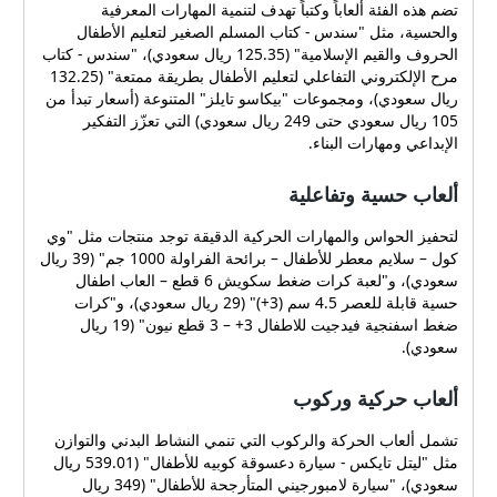
تضم هذه الفئة ألعاباً وكتباً تهدف لتنمية المهارات المعرفية
والحسية، مثل "سندس - كتاب المسلم الصغير لتعليم الأطفال
الحروف والقيم الإسلامية" (125.35 ريال سعودي)، "سندس - كتاب
مرح الإلكتروني التفاعلي لتعليم الأطفال بطريقة ممتعة" (132.25
ريال سعودي)، ومجموعات "بيكاسو تايلز" المتنوعة (أسعار تبدأ من
105 ريال سعودي حتى 249 ريال سعودي) التي تعزّز التفكير
الإبداعي ومهارات البناء.
ألعاب حسية وتفاعلية
لتحفيز الحواس والمهارات الحركية الدقيقة توجد منتجات مثل "وي
كول – سلايم معطر للأطفال – برائحة الفراولة 1000 جم" (39 ريال
سعودي)، و"لعبة كرات ضغط سكويش 6 قطع – العاب اطفال
حسية قابلة للعصر 4.5 سم (3+)" (29 ريال سعودي)، و"كرات
ضغط اسفنجية فيدجيت للاطفال 3+ – 3 قطع نيون" (19 ريال
سعودي).
ألعاب حركية وركوب
تشمل ألعاب الحركة والركوب التي تنمي النشاط البدني والتوازن
مثل "ليتل تايكس - سيارة دعسوقة كوبيه للأطفال" (539.01 ريال
سعودي)، "سيارة لامبورجيني المتأرجحة للأطفال" (349 ريال