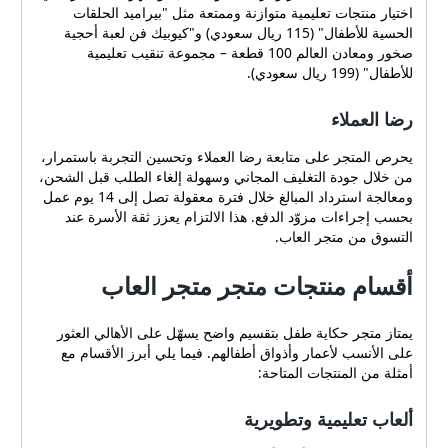
اختيار منتجات تعليمية متوازنة وممتعة مثل "بيراميد الحلقات
الحسية للأطفال" (115 ريال سعودي) و"كيوبيك فن لعبة أحجية
صخور ومعادن العالم 100 قطعة – مجموعة تنقيب تعليمية
للأطفال" (199 ريال سعودي).
رضا العملاء
يحرص المتجر على متابعة رضا العملاء وتحسين التجربة باستمرار،
من خلال جودة التغليف المجاني وسهولة إلغاء الطلب قبل الشحن،
ومعالجة استرداد المبالغ خلال فترة معقولة تصل إلى 14 يوم عمل
بحسب إجراءات مزوّد الدفع. هذا الالتزام يعزز ثقة الأسرة عند
التسوق من متجر العاب.
أقسام منتجات متجر متجر العاب
يمتاز متجر حكاية طفل بتقسيم واضح يسهّل على الأهالي العثور
على الأنسب لأعمار وأذواق أطفالهم. فيما يلي أبرز الأقسام مع
أمثلة من المنتجات المتاحة:
ألعاب تعليمية وتطويرية