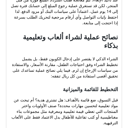
تحميك من إحباط إلغاء الكود أو
المتجر، لكن قد تستغرق عملية رجوع المبلغ إلى حسابك فترة تصل
عدم تطبيقه بعد إدخاله. سياسة
إلى 14 يوم عمل، اعتماداً على سياسات البنك أو مزود الدفع. لذا
الإرجاع والاسترداد: معلومات
احتفظ بإثبات التواصل وأي أرقام مرجعية لتحريك الطلب بسرعة
مهمة عند الشراء بخصم من
إذا احتجت إلى متابعة.
الضروري أن تتعرف على
سياسة الإرجاع والاسترداد
نصائح عملية لشراء ألعاب وتعليمية
للمتجر قبل إتمام عملية
بذكاء
الشراء، لأن ظروف الإرجاع قد
تؤثر في قيمة الاستفادة من
الكوبون. بناءً على سياسات
الشراء الذكي لا يقتصر على إدخال الكوبون فقط، بل يشمل
متجر حكاية طفل الموضحة
تخطيط الشراء وفق احتياجات الطفل، مقارنة الأسعار، والاستفادة
في المواد الإعلامية للموقع،
من سياسات الإرجاع إن لزم. فيما يلي نصائح عملية تساعدك على
إليك أبرز النقاط التي تهم
تحقيق أقصى استفادة من كل ريال تنفقه:
المشتري: سياسة الإلغاء قبل
الشحن إذا غيرت رأيك قبل
التخطيط للقائمة والميزانية
شحن الطلب، فهناك سياسة
إلغاء سهلة وسريعة. يمكنك
قبل التسوق، ضع قائمة بالأهداف: هل تشتري هدية؟ أم تبحث عن
إلغاء الطلب واسترداد المبلغ
مواد تعليمية لتحسين مهارات محددة؟ صنف الأولويات واختر
كاملاً (استرداد 100%) إذا كانت
المنتجات التي تعطي قيمة تعليمية ومعرفية مثل مجموعات بناء
حالة الطلب "قيد التجهيز" ولم
مغناطيسية أو كتب تفاعلية للأطفال بدل الاعتماد فقط على الألعاب
يُسلّم إلى شركة الشحن بعد.
الترفيهية.