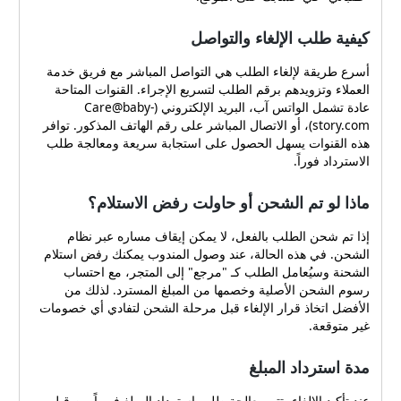
مقارنة العروض وتجميع
الكوبونات الموثوقة. أحد
كيفية طلب الإلغاء والتواصل
الموارد التي توفر معلومات عن
كوبونات المتاجر وروابط
أسرع طريقة لإلغاء الطلب هي التواصل المباشر مع فريق خدمة
مباشرة لها هو الموقع
العملاء وتزويدهم برقم الطلب لتسريع الإجراء. القنوات المتاحة
المخصص لعرض كوبونات
عادة تشمل الواتس آب، البريد الإلكتروني (
Care@baby-
story.com
)، أو الاتصال المباشر على رقم الهاتف المذكور. توافر
المتاجر وروابطها الرسمية،
هذه القنوات يسهل الحصول على استجابة سريعة ومعالجة طلب
مثل متجر ذيب، حيث تجد
الاسترداد فوراً.
معلومات وتفاصيل مرتبطة
بكوبونات معينة وطرق
ماذا لو تم الشحن أو حاولت رفض الاستلام؟
الاستفادة منها بوضوح. ما الذي
يجب التحقق منه قبل استخدام
إذا تم شحن الطلب بالفعل، لا يمكن إيقاف مساره عبر نظام
أي كوبون؟ قبل إدخال أي كود
الشحن. في هذه الحالة، عند وصول المندوب يمكنك رفض استلام
خصم في صفحة الدفع، تحقق
الشحنة وسيُعامل الطلب كـ "مرجع" إلى المتجر، مع احتساب
من النقاط التالية: تاريخ انتهاء
رسوم الشحن الأصلية وخصمها من المبلغ المسترد. لذلك من
الصلاحية، الأصناف أو الماركات
الأفضل اتخاذ قرار الإلغاء قبل مرحلة الشحن لتفادي أي خصومات
المستثناة، الحد الأدنى للشراء
غير متوقعة.
إن وجد، إمكانية الجمع بين
عروض أخرى، وطريقة تطبيق
مدة استرداد المبلغ
الخصم (نسبة مئوية أم مبلغ
ثابت). هذه الخطوات البسيطة
عند تأكيد الإلغاء، تتم معالجة طلب استرداد المبلغ فورياً من قبل