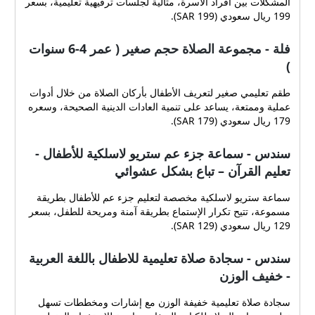
المشكلات بين أفراد الأسرة، مثالية لجلسات ترفيهية تعليمية، بسعر
199 ريال سعودي (SAR 199).
فلة - مجموعة الصلاة حجم صغير ( عمر 4-6 سنوات
)
طقم تعليمي صغير لتعريف الأطفال بأركان الصلاة من خلال أدوات
عملية وممتعة، يساعد على تنمية العادات الدينية الصحيحة، وسعره
179 ريال سعودي (SAR 179).
سندس - سماعة جزء عم ستريو لاسلكية للأطفال -
تعليم القرآن – تباع بشكل عشوائي
سماعة ستريو لاسلكية مخصصة لتعليم جزء عم للأطفال بطريقة
مسموعة، تتيح تكرار الإستماع بطريقة آمنة ومريحة للطفل، بسعر
129 ريال سعودي (SAR 129).
سندس - سجادة صلاة تعليمية للاطفال باللغة العربية
- خفيف الوزن
سجادة صلاة تعليمية خفيفة الوزن مع إشارات ومخططات تسهل