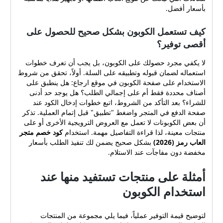
بشكل ملحوظ، مما يتيح لك
بأسعار أفضل.
شراء منتجات ذات قيمة
تعليمية أعلى أو شراء هدايا
كيف تستعمل الكوبون بشكل صحيح للحصول على
إضافية بتكلفة أقل. كود خصم
متجر العاب رمز (2026) يعطي
أقصى توفير؟
فرصة لتخفيض التكلفة عند
لا يكفي مجرد حصولك على الكوبون، بل يجب أن تعرف خطوات
إتمام عملية الدفع، مما يجعله
استعماله لضمان قبوله وتطبيقه على السلة. أولاً، تحقق من شروط
أداة مناسبة للعائلات التي تبحث
الاستخدام على صفحة الكوبون في موقع ارجاع: هل ينطبق على
عن تنويع ألعاب أطفالها أو
أصناف محددة فقط أم على إجمالي الطلب؟ هل يوجد حد أدنى
تجهيز هدايا مناسبة بأسعار
للشراء؟ بعد التأكد من الشروط، اتبع خطوات إدخال الكود عند
أفضل. كيف تستعمل الكوبون
صفحة الدفع في المتجر واضغط "تطبيق" قبل إتمام العملية. تذكر
بشكل صحيح للحصول على
أن بعض الكوبونات لا تعمل مع العروض الترويجية الأخرى أو على
أقصى توفير؟ لا يكفي مجرد
منتجات معينة، لذا قراءة التفاصيل مهمة. استخدام
كود خصم متجر
حصولك على الكوبون، بل يجب
العاب رمز (2026)
بشكل صحيح يضمن لك تنفيذ الطلب بأسعار
أن تعرف خطوات استعماله
مخفضة دون مفاجآت عند الاستلام.
لضمان قبوله وتطبيقه على
السلة. أولاً، تحقق من شروط
أمثلة على منتجات تستفيد منها عند
الاستخدام على صفحة الكوبون
استخدام الكوبون
في موقع ارجاع: هل ينطبق
على أصناف محددة فقط أم
على إجمالي الطلب؟ هل يوجد
لتوضيح قيمة التوفير عملياً، فيما يلي مجموعة من المنتجات
حد أدنى للشراء؟ بعد التأكد من