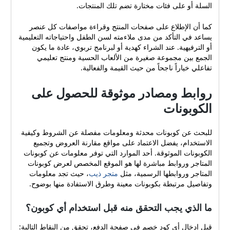
هدية مميزة (199 ريال سعودي)
السلة أو على فئات مختارة تضم تلك المنتجات.
بكج رمضان - ألعاب ووسائل
تعليمية إسلامية (199 ريال
كما أن الإطلاع على صفحات المنتج وقراءة مواصفات كل عنصر
سعودي) فلة - مجموعة الصلاة
يساعد في التأكد من مدى ملاءمته لسن الطفل واحتياجاته التعليمية
أو الترفيهية. عند الشراء كهدية أو لبرنامج تربوي، عادة ما يكون
حجم صغير (179 ريال سعودي)
الجمع بين مجموعة صغيرة من الألعاب الحسية ومنتج تعليمي
سندس - سماعة جزء عم
تفاعلي خياراً ناجحاً من حيث القيمة والفعالية.
ستريو لاسلكية للأطفال (129
ريال سعودي) سندس - سجادة
روابط ومصادر موثوقة للحصول على
صلاة تعليمية للأطفال (235.75
ريال سعودي) وي كول – سلايم
الكوبونات
متغير اللون للأطفال (35.01
ريال سعودي) ليتل تايكس -
للبحث عن كوبونات محدثة ومعلومات مفصلة عن الشروط وكيفية
سيارة دعسوقة كوبيه للأطفال
الاستخدام، يفضل الاعتماد على مواقع مقارنة العروض وتجميع
(539.01 ريال سعودي) بيكاسو
الكوبونات الموثوقة. أحد الموارد التي توفر معلومات عن كوبونات
تايلز – ألعاب بناء مغناطيسية
المتاجر وروابط مباشرة لها هو الموقع المخصص لعرض كوبونات
مختلفة الأسعار (105–249
المتاجر وروابطها الرسمية، مثل
متجر ذيب
، حيث تجد معلومات
ريال سعودي) هذه الأمثلة تظهر
وتفاصيل مرتبطة بكوبونات معينة وطرق الاستفادة منها بوضوح.
التنوع في الفئات السعرية: من
ألعاب سلايم منخفضة السعر
ما الذي يجب التحقق منه قبل استخدام أي كوبون؟
إلى مجموعات تعليمية وبِنايات
ومركبات ذات أسعار أعلى. عند
قبل إدخال أي كود خصم في صفحة الدفع، تحقق من النقاط التالية: