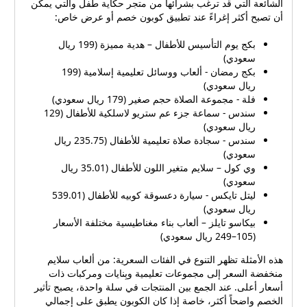
الشائعة التي قد ترغب بشرائها من متجر حكاية طفل والتي يمكن
الشروط، اتبع خطوات إدخال
أن تصبح أكثر إغراءً عند تطبيق كوبون خصم أو عرض خاص:
الكود عند صفحة الدفع في
المتجر واضغط "تطبيق" قبل
بكج يوم التأسيس للأطفال – هدية مميزة (199 ريال
إتمام العملية. تذكر أن بعض
سعودي)
الكوبونات لا تعمل مع العروض
بكج رمضان - ألعاب ووسائل تعليمية إسلامية (199
الترويجية الأخرى أو على
ريال سعودي)
منتجات معينة، لذا قراءة
فلة - مجموعة الصلاة حجم صغير (179 ريال سعودي)
التفاصيل مهمة. استخدام كود
سندس - سماعة جزء عم ستريو لاسلكية للأطفال (129
خصم متجر العاب رمز (2026)
ريال سعودي)
بشكل صحيح يضمن لك تنفيذ
سندس - سجادة صلاة تعليمية للأطفال (235.75 ريال
الطلب بأسعار مخفضة دون
سعودي)
وي كول – سلايم متغير اللون للأطفال (35.01 ريال
مفاجآت عند الاستلام. أمثلة
سعودي)
على منتجات تستفيد منها عند
ليتل تايكس - سيارة دعسوقة كوبيه للأطفال (539.01
استخدام الكوبون لتوضيح قيمة
ريال سعودي)
التوفير عملياً، فيما يلي
بيكاسو تايلز – ألعاب بناء مغناطيسية مختلفة الأسعار
مجموعة من المنتجات الشائعة
(105–249 ريال سعودي)
التي قد ترغب بشرائها من
متجر حكاية طفل والتي يمكن
هذه الأمثلة تظهر التنوع في الفئات السعرية: من ألعاب سلايم
أن تصبح أكثر إغراءً عند تطبيق
منخفضة السعر إلى مجموعات تعليمية وبِنايات ومركبات ذات
كوبون خصم أو عرض خاص:
أسعار أعلى. عند الجمع بين المنتجات في سلة واحدة، يصبح تأثير
بكج يوم التأسيس للأطفال –
الخصم واضحاً أكثر، خاصة إذا كان الكوبون يطبق على إجمالي