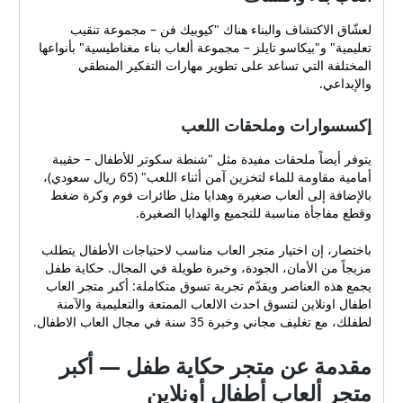
لعشّاق الاكتشاف والبناء هناك "كيوبيك فن – مجموعة تنقيب
تعليمية" و"بيكاسو تايلز – مجموعة ألعاب بناء مغناطيسية" بأنواعها
المختلفة التي تساعد على تطوير مهارات التفكير المنطقي
والإبداعي.
إكسسوارات وملحقات اللعب
يتوفر أيضاً ملحقات مفيدة مثل "شنطة سكوتر للأطفال – حقيبة
أمامية مقاومة للماء لتخزين آمن أثناء اللعب" (65 ريال سعودي)،
بالإضافة إلى ألعاب صغيرة وهدايا مثل طائرات فوم وكرة ضغط
وقطع مفاجأة مناسبة للتجميع والهدايا الصغيرة.
باختصار، إن اختيار متجر العاب مناسب لاحتياجات الأطفال يتطلب
مزيجاً من الأمان، الجودة، وخبرة طويلة في المجال. حكاية طفل
يجمع هذه العناصر ويقدّم تجربة تسوق متكاملة: أكبر متجر العاب
اطفال اونلاين لتسوق احدث الالعاب الممتعة والتعليمية والآمنة
لطفلك، مع تغليف مجاني وخبرة 35 سنة في مجال العاب الاطفال.
مقدمة عن متجر حكاية طفل — أكبر
متجر ألعاب أطفال أونلاين