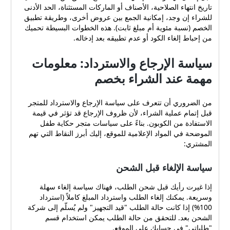
الجمع بين المنتجات في سلة
تاريخ انتهاء الصلاحية، الأصناف أو الماركات المستثناة، الحد الأدنى
واحدة، يصبح تأثير الخصم
للشراء إن وجد، إمكانية الجمع بين عروض أخرى، وطريقة تطبيق
واضحاً أكثر، خاصة إذا كان
الخصم (نسبة مئوية أم مبلغ ثابت). هذه الخطوات البسيطة تحميك
الكوبون يطبق على إجمالي
من إحباط إلغاء الكود أو عدم تطبيقه بعد إدخاله.
السلة أو على فئات مختارة
تضم تلك المنتجات. كما أن
سياسة الإرجاع والاسترداد: معلومات
الإطلاع على صفحات المنتج
مهمة عند الشراء بخصم
وقراءة مواصفات كل عنصر
يساعد في التأكد من مدى
ملاءمته لسن الطفل واحتياجاته
من الضروري أن تتعرف على سياسة الإرجاع والاسترداد للمتجر
التعليمية أو الترفيهية. عند
قبل إتمام عملية الشراء، لأن ظروف الإرجاع قد تؤثر في قيمة
الشراء كهدية أو لبرنامج
الاستفادة من الكوبون. بناءً على سياسات متجر حكاية طفل
تربوي، عادة ما يكون الجمع بين
الموضحة في المواد الإعلامية للموقع، إليك أبرز النقاط التي تهم
مجموعة صغيرة من الألعاب
المشتري:
الحسية ومنتج تعليمي تفاعلي
خياراً ناجحاً من حيث القيمة
سياسة الإلغاء قبل الشحن
والفعالية. روابط ومصادر
موثوقة للحصول على
إذا غيرت رأيك قبل شحن الطلب، فهناك سياسة إلغاء سهلة
الكوبونات للبحث عن كوبونات
وسريعة. يمكنك إلغاء الطلب واسترداد المبلغ كاملاً (استرداد
محدثة ومعلومات مفصلة عن
100%) إذا كانت حالة الطلب "قيد التجهيز" ولم يُسلّم إلى شركة
الشروط وكيفية الاستخدام،
الشحن بعد. للتحقق من حالة الطلب يمكن استخدام قسم
يفضل الاعتماد على مواقع
"طلباتي" في حسابك على الموقع.