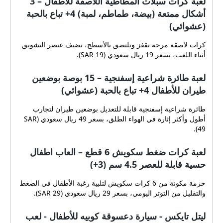
لعبة كرات سبلات المطاطية اللاصقة للأطفال – 3
أشكال ممتعة (بيضة، طماطم، لمبة) 4+ تباع بالحبة
(عشوائي)
كرات لاصقة مرحة تقفز وتلتصق بالأسطح، تضيف عنصر التشويق
أثناء اللعب، بسعر 19 ريال سعودي (SAR 19).
لعبة طائرة شراعية إسفنجية – 15 بوصة بوضعين
طيران للأطفال 4+ تباع بالحبة (عشوائي)
طائرة شراعية إسفنجية قابلة للتعديل بوضعين طيران لتجارب
أطول وأكثر إثارة في الهواء الطلق، بسعر 49 ريال سعودي (SAR
49).
لعبة كرات ضغط سكويش 6 قطع – العاب اطفال
حسية قابلة للعصر 4.5 سم (3+)
حزمة مكونة من 6 كرات سكويش لتلبية رغبة الأطفال في الضغط
والتقليل من التوتر اليومي، بسعر 29 ريال سعودي (SAR 29).
ليتل تايكس - سيارة دعسوقة كوبيه للأطفال - لعب