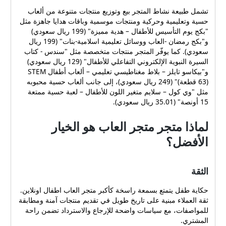
تشمل طبيعة نشاط المتجر بيع وتوزيع منتجات متنوعة من ألعاب
حسية وتعليمية وحركية ومنتجات موسمية وباقات هدايا جاهزة مثل
"بكج يوم التأسيس للأطفال – هدية مميزة" (199 ريال سعودي)
و"بكج رمضان -العاب ووسائل تعليمية اسلامية-بنات" (199 ريال
سعودي). كما يوفّر المتجر منتجات متخصصة مثل "سندس - كتاب
السيرة النبوية الإلكتروني التفاعلي للأطفال" (129 ريال سعودي)
و"بيكاسو تايلز – بلاط مغناطيسي تعليمي – ألعاب أطفال STEM
(63 قطعة)" (249 ريال سعودي)، إلى جانب ألعاب حسية محبوبه
مثل "وي كول – سلايم متغير اللون للأطفال – لعبة حسية ممتعة
15 أونصة" (35.01 ريال سعودي).
لماذا متجر متجر العاب هو الخيار
الأفضل؟
الثقة
حكاية طفل يتمتع بسمعة راسخة كأكبر متجر العاب اطفال اونلاين.
ثقة العملاء مبنية على تاريخ طويل في تقديم منتجات آمنة ومطابقة
للمواصفات، مع سياسات واضحة للإرجاع والاسترداد تضمن راحة
المشتري.