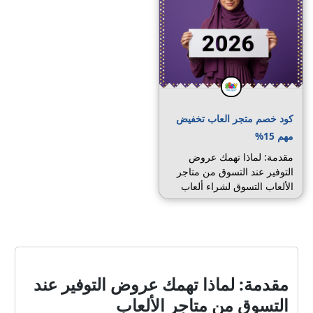
كود خصم متجر العاب تخفيض
مهم 15%
مقدمة: لماذا تهمك عروض
التوفير عند التسوق من متاجر
الألعاب التسوق لشراء ألعاب
الأطفال والوسائل التعليمية
بات يتطلب موازنة بين الجودة
والسعر، خصوصاً عندما تسعى
لشراء هدايا مناسبة أو باقات
تعليمية مفيدة. من الوسائل
الفعالة لخفض التكلفة دون
مقدمة: لماذا تهمك عروض التوفير عند
التضحية بالجودة هي الاستفادة
التسوق من متاجر الألعاب
من كوبونات الخصم والعروض