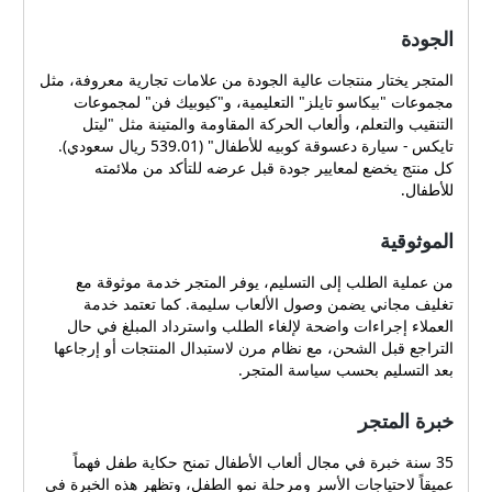
الجودة
المتجر يختار منتجات عالية الجودة من علامات تجارية معروفة، مثل
مجموعات "بيكاسو تايلز" التعليمية، و"كيوبيك فن" لمجموعات
التنقيب والتعلم، وألعاب الحركة المقاومة والمتينة مثل "ليتل
تايكس - سيارة دعسوقة كوبيه للأطفال" (539.01 ريال سعودي).
كل منتج يخضع لمعايير جودة قبل عرضه للتأكد من ملائمته
للأطفال.
الموثوقية
من عملية الطلب إلى التسليم، يوفر المتجر خدمة موثوقة مع
تغليف مجاني يضمن وصول الألعاب سليمة. كما تعتمد خدمة
العملاء إجراءات واضحة لإلغاء الطلب واسترداد المبلغ في حال
التراجع قبل الشحن، مع نظام مرن لاستبدال المنتجات أو إرجاعها
بعد التسليم بحسب سياسة المتجر.
خبرة المتجر
35 سنة خبرة في مجال ألعاب الأطفال تمنح حكاية طفل فهماً
عميقاً لاحتياجات الأسر ومرحلة نمو الطفل، وتظهر هذه الخبرة في