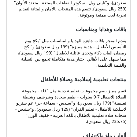
سعودي)، و"تايني ويل - سكوتر الفقاعات الممتعة - متعدد الألوان"
(259 ريال سعودي). تتسم هذه المنتجات بالأمان والمتانة لتقديم
تجربة لعب ممتعة وموثوقة.
باقات وهدايا ومناسبات
يقدم المتجر باقات جاهزة للهدايا والمناسبات مثل "بكج يوم
التأسيس للأطفال – هدية مميزة" (199 ريال سعودي) و"بكج
رمضان-العاب ذكاء وتحدي عائلية للاطفال" (199 ريال سعودي)،
مما يسهل على الأهالي اختيار هدية متكاملة تجمع بين التسلية
والقيمة التعليمية.
منتجات تعليمية إسلامية وصلاة للأطفال
قسم مميز يضم مجموعات تعليمية دينية مثل "فلة - مجموعة
الصلاة للأطفال 7-9 سنوات – طقم سجادة وشرشف وشنطة
تعليمية" (179 ريال سعودي)، و"سندس - سماعة جزء عم ستريو
لاسلكية للأطفال - تعليم القرآن" (129 ريال سعودي)، و"سندس -
سجادة صلاة تعليمية للاطفال باللغة العربية - خفيف الوزن"
(235.75 ريال سعودي).
ألعاب بناء واكتشاف