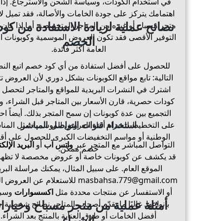
في استخدام الكودات، وسياسة الشحن والاسترجاع. إذا 
اهتمامك يتركز على جودة الخامات والأصالة، فقد تميل لا
نصائح عملية لزيادة الاستفادة من كو
متجر مسباح أو غيره من المتاجر المتخصصة. أما إذا كان
التوفير الأقصى فقد تكون العروض الموسمية وكوبونات 
الخصم
العامة أكثر فائدة.
للحصول على أفضل استفادة من أي كود خصم اتبع النص
التالية: تابع مواقع الكوبونات بشكل دوري لأن العروض تت
اشترك في النشرات البريدية للمواقع والمتاجر لتحصل 
كودات حصرية، قارن الأسعار بين المتاجر قبل الشراء، 
التجميع بين عدة كوبونات إن سمح المتجر بذلك. أيضاً 
استخدام قنوات التواصل المباشر
على التخطيط للشراء أثناء العروض الموسمية مثل المن
الوطنية أو مواسم التخفيضات الكبرى للحصول على أ
التواصل المباشر مع المتجر عبر
واتس آب
أو
البريد الإلك
خصم ممكن.
قد يكشف عن كوبونات خاصة أو عروض مخصصة لا تظهر
الموقع العام. على سبيل المثال، يمكنك مراسلة البري
masbahsa.779@gmail.com
للاستعلام عن العروض ال
أو الاستفسار عن منتجات محددة مثل
اكسسوارات
وسب
أمثلة عملية من متجر مسباح وخيارا
بأنواعها. غالبًا ما يقدّم أصحاب المتاجر نصائح شخصية 
أفضل الخامات أو طرق العناية بالمنتج بعد الشراء.
الشراء