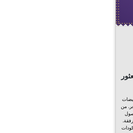
ثور
فيضات
ر. من
حصول
فقة.
كودات