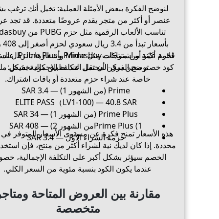
لنوضح الفكرة ببعض الأمثلة العملية: تخيل أنك ترغب بش
عنصر أو أكثر من متجر يقدم عروضًا متعددة. قد تجد عر
تناسب الألعاب الرقمية مثل حزم PUBG
بأسعار تبد
لحزم أكبر أو اشتراكات مثل e
قائمة عيّنة من منتجات Midasbuy وأسعارها بال
توضح الفرق المحتمل عند تطبيق كود تخفيض:
كود خصم معين يمكن أن تقل التكلفة الإجمالية بشكل م
خاصة عند شراء حزم متعددة أو باقات اشتراك.
Prime (من الشهور 1) — 3.4 SAR
ELITE PASS（LV1-100) — 40.8 SAR
Prime Plus (من الشهور 1) — 34 SAR
Prime Plus (1من الشهور 2) — 408 SAR
هذه الأسعار تمنح فكرة عن مستوى الأسعار المتوفر في 
حزمة الشراء الأول — 3.4 SAR
محددة. إذا كان لديك نية لشراء أكثر من منتج، فإن استخد
الخصم سيؤثر بشكل أكبر على التكلفة الإجمالية، خصو
عندما يكون الكود بنسبة مئوية من السعر الكلي.
مقارنة بين العروض المتاحة ومتاجر
متخصصة