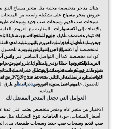
هناك متاجر متخصصة محلية مثل متجر مسباح الذي يق
عروض متجر مسباح
على تشكيلة واسعة من المنتجات 
سبحات صب قديم
و
سبحات صب جديد
و
سبحات طبيعي
بالإضافة إلى
اكسسوارات
. بالمقارنة مع العروض العامة 
إذا كنت تبحث عن شراء
جميع المنتجات
قد توفرها منصات أكبر، فإن المتاجر المتخصصة غالبًا ت
من تشكيلة محد
فربما تفضل التحقق من العروض الموسمية لدى المتا
جودة مواد أفضل أو خامات مميزة تلبي رغبات محددة ل
السلع اليدوية والموروثات.
المتخصصة أو الاشتراك في النشرات البريدية للحصول 
كودات مخصصة. كما أن التواصل المباشر عبر
واتس آ
البريد الإلكتروني
في منتصف هذا المقال ندرج مثالًا على روابط متجر يو
أحيانًا يؤدي للحصول على عروض خاصة
عروضًا ترويجية مفيدة لعملاء المهتمين بشراء منتجات 
معلومات عن كودات غير منشورة علنًا. على سبيل المثال
التواصل مع بريد المتجر التالي:
ثابتة، مثل الرابط التالي الذي يقدم تفاصيل عن عرض ت
ahsa.779@gmail.com
مهم على منصة عربية
متجر نقطه
.
للحصول على تفاصيل حول العروض الحالية أو طرق ال
المتاحة.
العوامل التي تجعل المتجر المفضل لك
الاختيار بين متجر عام ومتجر متخصص يعتمد على عدة ع
أسعار المنتجات، جودة
الخامات
، تنوع التشكيلة مثل
سب
صب قديم
و
سبحات صب جديد
و
سبحات طبيعية
، مدى ال