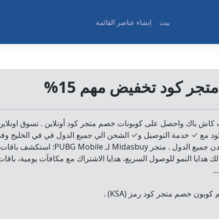
بيت
إنشاء عناصر القائمة
جر كود تخفيض مهم 15%
كاش باك واحصل على كوبونات خصم متجر كود أونلاين . تسوق اونلاي
ود مع ✓ خدمة التوصيل و✓ الشحن الي جميع الدول في في الخليج وف
انحاء العالم وكافة مدن جميع الدول . متجر Midasbuy لـ obile
لك هدايا النمو للوصول السريع، هدايا الاشتراك مع مكافآت يومية، باقات
…
وبون خصم متجر كود رمز (KSA) .