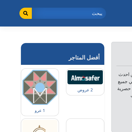
أفضل المتاجر
ن احدث
ي جميع
PUBG M: استكشف باقات حصرية
2 عروض
1 عرو