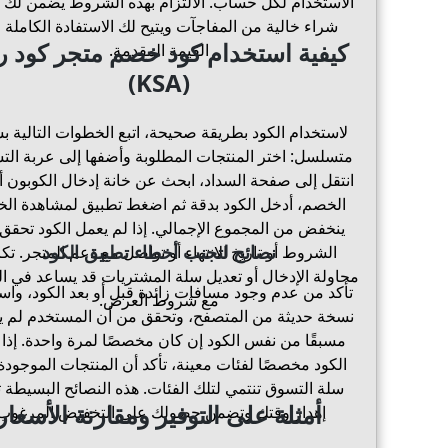
الاستخدام لكل حساب. الالتزام بهذه الشروط يضمن لك ت
شراء خالية من المفاجآت ويتيح لك الاستفادة الكاملة 
كيفية استخدام كود خصم متجر كود ر
القيمة المقدمة.
(KSA)
لاستخدام الكود بطريقة صحيحة، اتبع الخطوات التالية 
متسلسل: اختر المنتجات المطلوبة وأضفها إلى عربة الت
انتقل إلى صفحة السداد، ابحث عن خانة إدخال الكوبون أ
الخصم، أدخل الكود بدقة ثم اضغط تطبيق لمشاهدة ال
ينخفض من المجموع الإجمالي. إذا لم يعمل الكود تحقق
نصائح لتجنب أخطاء تطبيق الكود
الشروط أو تاريخ الانتهاء أو تواصل مع دعم المتجر. تكر
محاولة الإدخال أو تعديل سلة المشتريات قد يساعد في ال
تأكد من عدم وجود مسافات زائدة قبل أو بعد الكود، واس
مع شروط العرض.
نسخة حديثة من المتصفح، وتحقق من أن المستخدم لم ي
مسبقًا من نفس الكود إن كان مخصصًا لمرة واحدة. إذا 
الكود مخصصًا لفئات معينة، تأكد أن المنتجات الموجود
سلة التسوق تنتمي لتلك الفئات. هذه النصائح البسيطة ت
أمثلة على التوفير ومقارنة الأسعار
إهدار وقتك وتضمن حصولك على التخفيض المرغوب