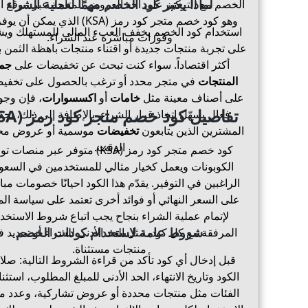
لماذا يعتبر كود الخصم مهمًا لعملية الشراء
الخصم مع التركيز على أحد العروض المتاحة عبر موقع ا
وهو كود خصم متجر كود رمز (KSA) الذي يمكن أ
استخدام كود الخصم يخفف العبء المالي للمستهلك وي
وفورات مباشرة عند الشراء.
على تجربة منتجات جديدة أو اقتناء منتجات باهظة الثمن ب
أكثر اقتصاداً. سواء كنت تبحث عن تخفيضات على
جمي
المنتجات
في متجر محدد أو ترغب بالحصول على تخفي
على أصناف معينة مثل
خامات
أو
اكسسوارات
، فإن وجو
تفاصيل كود خصم متجر كود رمز (KSA)
فعال يسهّل اتخاذ قرار الشراء. بالإضافة إلى ذلك، يج
المشترين الذين يتابعون
تخفيضات
موسمية أو عروض مح
الوقت.
كود خصم متجر كود رمز (KSA) متوفر عبر منصات
الكوبونات ويعمل كخيار مثالي للمستخدمين في السعو
الراغبين في التوفير. يقدّم هذا الكود احيانًا خصومات مب
على السعر النهائي أو فوائد أخرى تعتمد على سياسة الم
لإتمام عملية الشراء بنجاح يجب اتباع شروط الاستخد
شروط عامة لاستخدام كودات الخصم
المرفقة مع كل كود، مثل الحد الأدنى للشراء أو تحديد ف
منتجات مستثناة.
قبل إدخال أي كود تأكد من قراءة الشروط التالية: صلا
الكود وتاريخ الانتهاء، الحد الأدنى للمبلغ المطلوب، استثن
الفئات مثل منتجات محددة أو عروض تشاركية، وعدد م