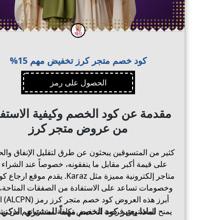
كود خصم متجر كرز تخفيض مهم 15%
الحصول على رمز
مقدمة عن كود الخصم وكيفية الاستفا
من عروض متجر كرز
كثير من المتسوقين يبحثون عن طرق لتقليل الإنفاق وا
على قيمة أكبر مقابل ما ينفقونه، خصوصاً عند الشراء
متاجر إلكترونية مميزة مثل Karaz. يقدم موقع ا
وخصومات تساعد على الاستفادة من الصفقات المتاحة،
أبرز هذه العروض ك
لماذا يعتبر كود الخصم مهماً للمشتري الذكي
يمنح المشترين فرصة لتخفيض تكلفة مشترياتهم من تش