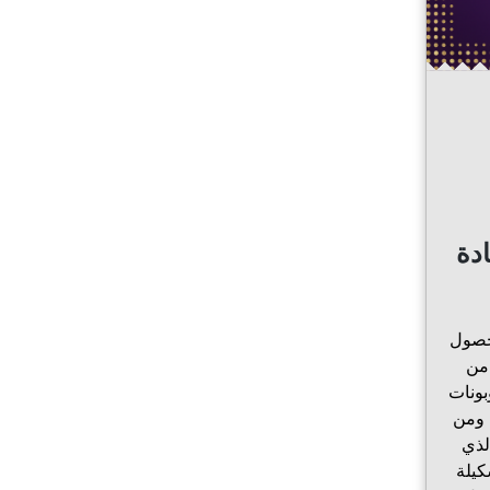
دة
لحصول
 من
رجاع كوبونات
 ومن
ود خصم متجر كرز رمز (ALCPN) الذي
كيلة