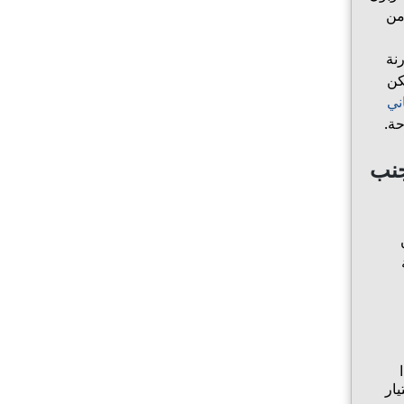
من
نة
كن
ني
ة.
جنب
ار