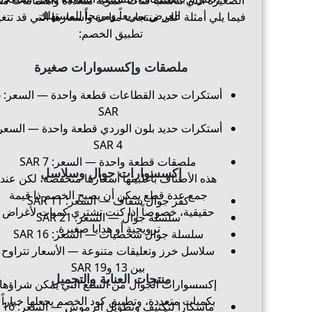
الصغيرة التي تناسب فئات عمرية متعددة واهتمامات متبا
العرض سريعاً ومريحاً للمستهلك.
فيما يلي أمثلة على منتجات متاحة وأسعارها التي قد تتغ
تطبيق الخصم:
ملصقات وإكسسوارات صغيرة
أست
SAR
أستكرات حديد بلون الوردي قطعة واحدة — السعر
4 SAR
ملصقات قطعة واحدة — السعر: 7 SAR
إكسسوارات جوال وسلاسل
هذه الأصناف بأغلبيتها أسعارها منخفضة، لكن عند
جمع عدة قطع يمكن أن يصبح الخصم ذا قيمة
كفر جوال شفاف — السعر: 11 SAR
حقيقية، خصوصاً إذا كنت تشتري كميات لأغراض
سلسلة جوال — السعر: 21 SAR
ترويجية أو هدايا صغيرة.
سلسلة جوال شخصيات — السعر: 16 SAR
سلاسل خرز وتعليقات متنوعة — الأسعار تتراوح
بين 13 و19 SAR
منتجات العناية والتجميل
إكسسوارات الجوال من السلع التي يمكن شراؤها
بكميات متعددة، وتطبيق كود الخصم يجعلها خياراً
ماسكارا لتكثيف وتطويل الرموش — السعر: 16