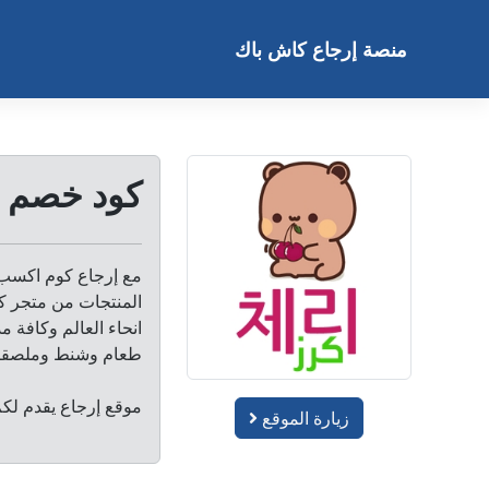
خطى
لى
منصة إرجاع كاش باك
لمحتوى
كود خصم مت
مع إرجاع كوم اكسب 
المنتجات من متجر ك
انحاء العالم وكافة 
طعام وشنط وملصقات 
موقع إرجاع يقدم لكم ك
زيارة الموقع