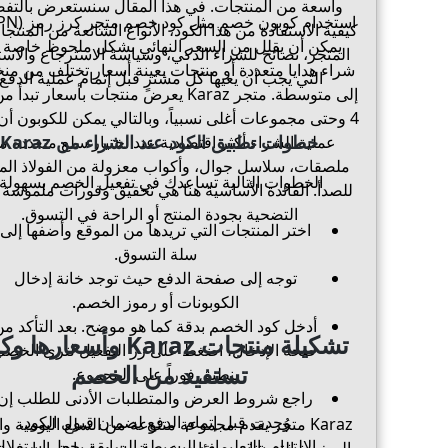
واسعة من المنتجات. في هذا المقال سنستعرض بالتف
كيفية الاستفادة من هذا الكود، الأنواع الشائعة من المنتج
يمكن أن يقلل من السعر النهائي بشكل ملحوظ خاصة 
المتجر، نصائح للشراء الذكي، وسياسة الاسترجاع والاست
شراء هدايا متعددة أو منتجات بعينة أسعار تختلف من م
التي يجب أن يعيها كل مشترٍ قبل إتمام عملية الدفع.
4 وحتى مجموعات أغلى نسبياً، وبالتالي يمكن للكوبون أن
خطوات تطبيق الكود عند الشراء من Karaz
عملية الشراء أكثر اقتصادية عند اختيار سلع متعددة م
ملصقات، سلاسل جوال، وأكواب معزولة من الفولاذ الم
الخطوات التالية تساعدك في تفعيل الخصم بسهولة:
للصدأ. الفائدة الأساسية هنا هي تحقيق وفورات ملموسة 
التضحية بجودة المنتج أو الراحة في التسوق.
اختر المنتجات التي تريدها من الموقع وأضفها إلى
سلة التسوق.
توجه إلى صفحة الدفع حيث توجد خانة إدخال
الكوبونات أو رموز الخصم.
أدخل كود الخصم بدقة كما هو موضح. بعد التأكد من
تشكيلة منتجات Karaz وأسعاره
صحة الإدخال، اضغط على زر التفعيل لترى الخصم
تستفيد من الخصم
ينطبق فوراً على المجموع.
راجع شروط العرض والمتطلبات الأدنى للطلب إن
وُجدت قبل إتمام الدفع لضمان قبول الكود.
Karaz متجر يقدم مجموعة متنوعة من السلع اليومية وال
الالتزام بالتعليمات البسيطة السابقة يجعل استغلال