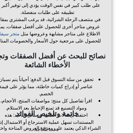
على طلب كبير في نفس الوقت يؤدي إلى توفير أكبر 
تطبيقه على طلبات منفصلة.
في منتصف الرحلة الشرائية، قد يرغب المشتري بمقار
عروض متاجر أخرى للحصول على أفضل صفقات. يم
الاطلاع على متاجر مشابهة وعروضها مثل
متجر سيفا
للحصول على مرجعية حول الأسعار والخصومات المتاح
نصائح للبحث عن أفضل الصفقات وت
الأخطاء الشائعة
تحقق من سلة التسوق قبل الدفع: أحياناً يتم نسيان
عناصر أو إدراج كميات خاطئة، مما يؤثر على قيمة
الخصم.
اقرأ تفاصيل كل منتج: مواصفات المنتج، الأحجام،
ومواد التصنيع قد تمنع الإحباط بعد الاستلام.
خاتمة وتلخيص الفوائد
احتفظ بإيصالات الطلب ورسائل التأكيد: هذه
المستندات تسهل عملية الاسترجاع أو الاستبدال إذا
الشراء الذكي يعتمد على معرفة العروض المتاحة واختي
دعت الحاجة.