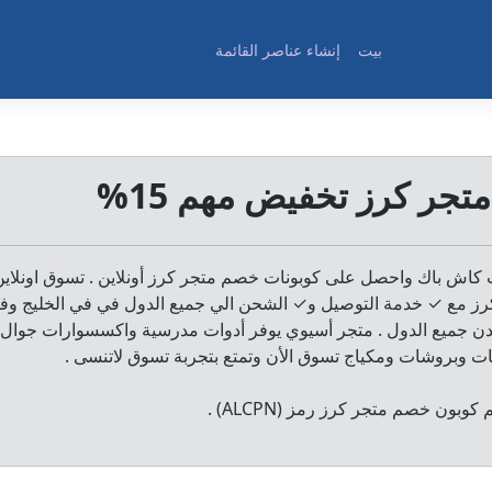
بيت
إنشاء عناصر القائمة
جر كرز تخفيض مهم 15%
كاش باك واحصل على كوبونات خصم متجر كرز أونلاين . تسوق اونلاي
رز مع ✓ خدمة التوصيل و✓ الشحن الي جميع الدول في في الخليج وف
مدن جميع الدول . متجر أسيوي يوفر أدوات مدرسية واكسسوارات جوال 
وبروشات ومكياج تسوق الأن وتمتع بتجربة تسوق لاتنسى .
وبون خصم متجر كرز رمز (ALCPN) .