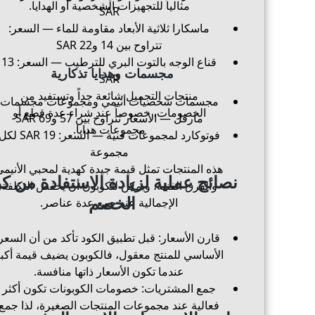
مثالياً للتجهيزات الشخصية أو الهدايا.
SAR
ماسكارا ثلاثية الأبعاد مقاومة للماء — السعر:
تتراوح بين 14 و22 SAR
قناع الوجه بالتوت البري للترطيب — السعر: 13
مجسمات وهدايا تذكارية
SAR
منتجات التجميل شائعة جداً وتستفيد من
مجسمات شخصيات أنيمي ومجموعات مجسمات
الخصومات، خصوصاً عند شراء عدة قطع أو
مارفل — الأسعار تتراوح بين 57 و69 SAR
مجموعات هدايا.
فوتوكارد لمجموعات فنية — السعر: 19 SAR 
مجموعة
هذه المنتجات تمثل قيمة جيدة كهدية لمحبي الأنيمي
نصائح عملية لزيادة الاستفادة من كو
والفرق الفنية، ويمكن للكوبون أن يخفض التكلفة
الخصم
الإجمالية عند جمع عدة عناصر.
قارن الأسعار: قبل تطبيق الكود تأكد من أن السعر
الأساسي للمنتج معقول، فالكوبون يضيف قيمة أكب
عندما تكون الأسعار ذاتها منافسة.
جمع المشتريات: خصومات الكوبونات تكون أكثر
فعالية عند مجموعات المنتجات الصغيرة، لذا جمع