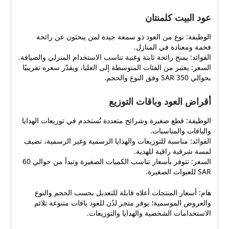
عود البيت كلمنتان
الوظيفة: نوع من العود ذو سمعة جيدة لمن يبحثون عن رائحة
فخمة ومعتادة في المنازل.
الفوائد: يمنح رائحة ثابتة وغنية تناسب الاستخدام المنزلي والضيافة.
السعر: يعتبر من الفئات المتوسطة إلى العليا، ويقدّر سعره تقريبيًا
بحوالي 350 SAR وفق النوع والحجم.
أقراض العود وباقات التوزيع
الوظيفة: قطع صغيرة وشرائح متعددة تُستخدم في توزيعات الهدايا
والباقات والمناسبات.
الفوائد: مناسبة للتوزيعات والهدايا الرسمية وغير الرسمية، تضيف
لمسة شرقية راقية للهدية.
السعر: تتوفر بأسعار تناسب الكميات الصغيرة وتبدأ من حوالي 60
SAR للعبوات الصغيرة.
هام: أسعار المنتجات أعلاه قابلة للتعديل بحسب الحجم والنوع
والعروض الموسمية؛ يوفر متجر لدُن للعود باقات متنوعة تلائم
الاستخدامات الشخصية والهدايا والتوزيعات.