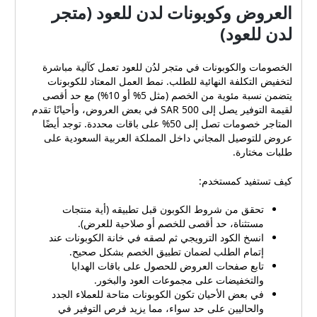
العروض وكوبونات لدن للعود (متجر
لدن للعود)
الخصومات والكوبونات في متجر لدُن للعود تعمل كآلية مباشرة
لتخفيض التكلفة النهائية للطلب. نمط العمل المعتاد للكوبونات
يتضمن نسبة مئوية من الخصم (مثل 5% أو 10%) مع حد أقصى
لقيمة التوفير يصل إلى 500 SAR في بعض العروض، وأحيانًا تقدم
المتاجر خصومات تصل إلى 50% على باقات محددة. توجد أيضًا
عروض للتوصيل المجاني داخل المملكة العربية السعودية على
طلبات مختارة.
كيف تستفيد كمستخدم:
تحقق من شروط الكوبون قبل تطبيقه (أية منتجات
مستثناة، حد أقصى للخصم أو صلاحية للعرض).
انسخ الكود الترويجي ثم لصقه في خانة الكوبونات عند
إتمام الطلب لضمان تطبيق الخصم بشكل صحيح.
تابع صفحات العروض للحصول على باقات الهدايا
والتخفيضات على مجموعات العود والبخور.
في بعض الأحيان تكون الكوبونات متاحة للعملاء الجدد
والحاليين على حد سواء، مما يزيد فرص التوفير في