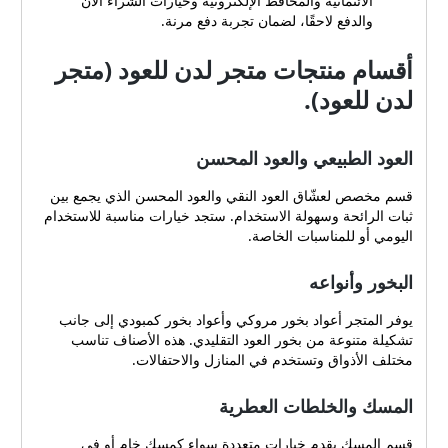
الائتمانية والمحافظ الإلكترونية وخيارات الشراء الآن
والدفع لاحقًا، لضمان تجربة دفع مرنة.
أقسام منتجات متجر لدن للعود (متجر
لدن للعود).
العود الطبيعي والعود المحسن
قسم مخصص لعشّاق العود النقي والعود المحسن الذي يجمع بين
ثبات الرائحة وسهولة الاستخدام. ستجد خيارات مناسبة للاستخدام
اليومي أو للمناسبات الخاصة.
البخور وأنواعه
يوفر المتجر أعواد بخور مروكي وأعواد بخور كمبودي إلى جانب
تشكيلة متنوعة من بخور العود التقليدي. هذه الأصناف تناسب
مختلف الأذواق وتستخدم في المنازل والاحتفالات.
المسك والخلطات العطرية
قسم المسك يقدم خيارات متعددة سواء كمسك خام أو في