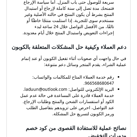
استخدام كوبونات لدن للعود
سريعة للوصول حتى باب المنزل. أما سياسة الإرجاع
عند الاستفادة من أي كود خصم
فتمنحك مدة تصل إلى سنة كاملة لإرجاع أو استبدال
على موقع لدن للعود توجد
المنتج بشرط أن يكون المنتج في حالته الأصلية وغير
شروط وأحكام عامة يجب
مستخدم سوى للتجربة. إذا استلمت منتجًا خاطئًا أو
الانتباه إليها لتجنب أي مشكلات:
تالفًا، من الأفضل التواصل خلال 24 ساعة لبدء
غالبًا ما تكون هناك فترة
إجراءات التعويض واستبدال المنتج خلال أيام معدودة.
صلاحية محددة للكوبون؛ تحقق
دائمًا من تاريخ الانتهاء قبل
دعم العملاء وكيفية حل المشكلات المتعلقة بالكوبون
الاستخدام. بعض الكوبونات
تكون صالحة حتى نهاية العام أو
في حال واجهت أي صعوبات أثناء تفعيل الكوبون أو عند إتمام
حتى انتهاء الكمية. بعض الأكواد
عملية الشراء، يقدم المتجر وسائل دعم متنوعة:
مخصصة لعملاء جدد أو لفئة
رقم خدمة العملاء المتاح للمكالمات والواتساب:
معينة من الباقات، لذا راجع
966568680647.
تفاصيل الكوبون للوقوف على
البريد الإلكتروني للتواصل:
laduun@outlook.com
.
الشروط. قد يكون هناك حد
خدمة العملاء قادرة على المساعدة في حالة عدم عمل
أقصى لمقدار الخصم لكل
الكود أو استفسارات الشحن والمنتج وطلبات الإرجاع.
طلب؛ في بعض العروض الحد
عند التواصل، احرص على تزويدهم بتفاصيل الطلب
الأقصى للخصم يصل إلى 500
ورمز الكوبون لتسريع حل المشكلة.
ريال سعودي. من الأفضل نسخ
الكود ولصقه بدلًا من كتابته
نصائح عملية للاستفادة القصوى من كود خصم
يدويًا لتفادي الأخطاء. في حال
ودورات التخفيض
عدم تطبيق الرمز، تواصل مع