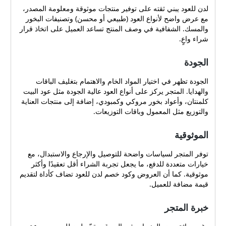
لدن للعود يبني ثقته على توفير منتجات موثوقة ومعلومة المصدر،
مع عرض واضح لأنواع العود (طبيعي أو محسن) وتصنيفات البخور
والمسك. الشفافية في وصف المنتج تساعد العميل على اتخاذ قرار
شراء واعٍ.
الجودة
الجودة تظهر في اختيار المواد الخام والاهتمام بتغليف الباقات
والهدايا. المتجر يركز على أنواع العود عالية الجودة مثل عود البيت
كلمنتان، وأعواد بخور مروكي وكمبودي، إضافة إلى منتجات العناية
والتوزيع مثل المعمول وباقات التوزيعات.
الموثوقية
توفر المتجر لسياسات واضحة للتوصيل والإرجاع والاستبدال، مع
خيارات متعددة للدفع، ما يجعل تجربة الشراء أقل تعقيدًا وأكثر
موثوقية. كما أن العروض وكود خصم لدن للعود تضاف كأداة لتقديم
قيمة مضافة للعميل.
خبرة المتجر