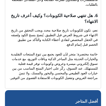
بالطلبات.
6. هل تنتهي صلاحية الكوبونات؟ وكيف أعرف تاريخ
الانتهاء؟
نعم، تكون للكوبونات تاريخ صلاحية محدد ويجب التحقق من تاريخ
الانتهاء في شروط العرض قبل التطبيق. يُنصح بنسخ الكود ولصقه
في الحقل المخصص لتفادي أخطاء الكتابة والتأكد من تطبيق
الخصم قبل إتمام الدفع.
خاتمة مختصرة: متجر لدُن للعود يجمع بين تنوع المنتجات التقليدية
والخيارات الحديثة مثل المباخر الذكية وباقات التوزيع، مع خدمات
تسوق إلكتروني ميسرة وعروض وكوبونات توفر قيمة فعلية
للمستهلك. عند التسوق، ركّز على اختيار المنتج المناسب من بين
خيارات العود الطبيعي والمحسن والبخور والمسك، ولا تنسَ
مراجعة العروض وتفعيل الكوبونات للاستفادة القصوى من التوفير.
أفضل المتاجر