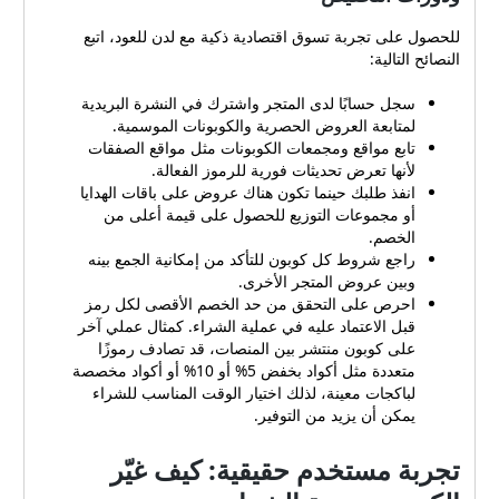
خدمة العملاء عبر الرقم أو
للحصول على تجربة تسوق اقتصادية ذكية مع لدن للعود، اتبع
الواتساب المخصص لتوضيح
النصائح التالية:
سبب المشكلة. طرق الدفع
المتاحة والتوصيل وسياسة
سجل حسابًا لدى المتجر واشترك في النشرة البريدية
الإرجاع متجر لدن للعود يسهل
لمتابعة العروض الحصرية والكوبونات الموسمية.
على العملاء إتمام عمليات
تابع مواقع ومجمعات الكوبونات مثل مواقع الصفقات
الشراء بعدة طرق آمنة
لأنها تعرض تحديثات فورية للرموز الفعالة.
ومتنوعة: دفع إلكتروني عبر
انفذ طلبك حينما تكون هناك عروض على باقات الهدايا
فيزا وماستركارد وبطاقات
أو مجموعات التوزيع للحصول على قيمة أعلى من
مدى. محافظ إلكترونية مثل
الخصم.
Apple Pay وGoogle Pay
راجع شروط كل كوبون للتأكد من إمكانية الجمع بينه
وSTC Pay. خدمات الدفع الآجل
وبين عروض المتجر الأخرى.
مثل تابي وتمارا ومدفوع لمزيد
احرص على التحقق من حد الخصم الأقصى لكل رمز
من المرونة. الدفع عند الاستلام
قبل الاعتماد عليه في عملية الشراء. كمثال عملي آخر
متاح بحسب سياسة التوصيل.
على كوبون منتشر بين المنصات، قد تصادف رموزًا
التوصيل داخل المملكة غالبًا
متعددة مثل أكواد بخفض 5% أو 10% أو أكواد مخصصة
يكون مجانًا على بعض العروض
لباكجات معينة، لذلك اختيار الوقت المناسب للشراء
أو عند تجاوز حد معين، وتتوفر
يمكن أن يزيد من التوفير.
خيارات توصيل سريعة للوصول
حتى باب المنزل. أما سياسة
تجربة مستخدم حقيقية: كيف غيّر
الإرجاع فتمنحك مدة تصل إلى