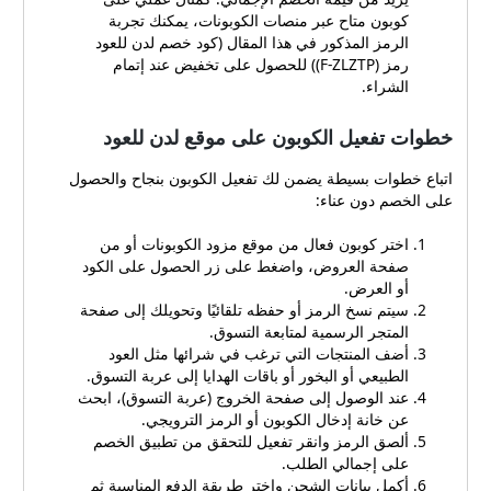
أن ينعكس بشكل ملموس على
كوبون متاح عبر منصات الكوبونات، يمكنك تجربة
إجمالي السعر. معظم كوبونات
الرمز المذكور في هذا المقال (كود خصم لدن للعود
المتجر تقدم خصومات متفاوتة
رمز (F-ZLZTP)) للحصول على تخفيض عند إتمام
قد تصل إلى 10% أو أكثر
الشراء.
ضمن باقات مختارة، مع حد
أقصى للخصم يصل في بعض
خطوات تفعيل الكوبون على موقع لدن للعود
الحالات إلى 500 ريال سعودي.
من الميزات الأساسية التي
اتباع خطوات بسيطة يضمن لك تفعيل الكوبون بنجاح والحصول
تتوفر عند استخدام كوبون:
على الخصم دون عناء:
تخفيض فوري على سعر القطع
المؤهلة، يمكن أن يصل إلى
اختر كوبون فعال من موقع مزود الكوبونات أو من
10% حسب نوع العرض.
صفحة العروض، واضغط على زر الحصول على الكود
إمكانية الجمع بين الكوبون
أو العرض.
وعروض المتجر المحددة
سيتم نسخ الرمز أو حفظه تلقائيًا وتحويلك إلى صفحة
للوصول إلى تخفيضات تصل
المتجر الرسمية لمتابعة التسوق.
أحيانًا حتى 50% على منتجات
أضف المنتجات التي ترغب في شرائها مثل العود
مختارة. توصيل مجاني داخل
الطبيعي أو البخور أو باقات الهدايا إلى عربة التسوق.
المملكة على طلبات معينة،
عند الوصول إلى صفحة الخروج (عربة التسوق)، ابحث
مما يزيد من قيمة الخصم
عن خانة إدخال الكوبون أو الرمز الترويجي.
الإجمالي. كمثال عمليّ على
ألصق الرمز وانقر تفعيل للتحقق من تطبيق الخصم
كوبون متاح عبر منصات
على إجمالي الطلب.
الكوبونات، يمكنك تجربة الرمز
أكمل بيانات الشحن واختر طريقة الدفع المناسبة ثم