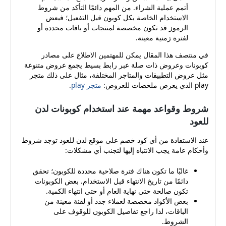
المذكور في هذا المقال (كود
أتمم عملية الشراء. من المهم دائمًا التأكد من شروط
الاستخدام الخاصة بكل كوبون قبل التفعيل؛ فبعض
خصم لدن للعود رمز (F-
الرموز قد تكون مخصصة لمنتجات أو باقات محددة أو
ZLZTP)) للحصول على تخفيض
لفترة زمنية معينة.
عند إتمام الشراء. خطوات
تفعيل الكوبون على موقع لدن
في منتصف هذا المقال يمكن للمهتمين الاطلاع على مصادر
للعود اتباع خطوات بسيطة
كوبونات وعروض ذات صلة عبر رابط بسيط يجمع عروض متنوعة
يضمن لك تفعيل الكوبون بنجاح
مثل عروض التطبيقات والمتاجر المختلفة، مثال على ذلك متجر
والحصول على الخصم دون
play الذي يعرض ملخصات للعروض:
متجر play
.
عناء: اختر كوبون فعال من
موقع مزود الكوبونات أو من
شروط وقواعد مهمة عند استخدام كوبونات لدن
صفحة العروض، واضغط على
للعود
زر الحصول على الكود أو
العرض. سيتم نسخ الرمز أو
عند الاستفادة من أي كود خصم على موقع لدن للعود توجد شروط
حفظه تلقائيًا وتحويلك إلى
وأحكام عامة يجب الانتباه إليها لتجنب أي مشكلات:
صفحة المتجر الرسمية لمتابعة
التسوق. أضف المنتجات التي
غالبًا ما تكون هناك فترة صلاحية محددة للكوبون؛ تحقق
ترغب في شرائها مثل العود
دائمًا من تاريخ الانتهاء قبل الاستخدام. بعض الكوبونات
الطبيعي أو البخور أو باقات
تكون صالحة حتى نهاية العام أو حتى انتهاء الكمية.
الهدايا إلى عربة التسوق. عند
بعض الأكواد مخصصة لعملاء جدد أو لفئة معينة من
الوصول إلى صفحة الخروج
الباقات، لذا راجع تفاصيل الكوبون للوقوف على
(عربة التسوق)، ابحث عن خانة
الشروط.