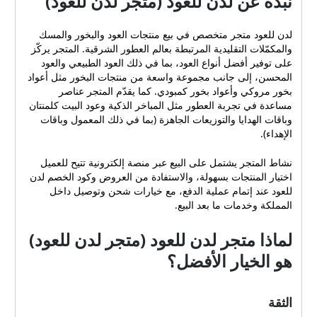
نبذة عن لدن للعود (متجر لدن للعود)
لدن للعود متجر متخصص في بيع منتجات العود والبخور والمسك
والمكمّلات التقليدية المرتبطة بعالم العطور الشرقية. المتجر يركّز
على توفير أفضل أنواع العود، بما في ذلك العود الطبيعي والعود
المحسن، إلى جانب مجموعة واسعة من منتجات البخور مثل أعواد
بخور مروكي وأعواد بخور كمبودي. كما يقدّم المتجر عناصر
مساعدة في تجربة العطور مثل المباخر الذكية وعود البيت كلمنتان
وباقات الهدايا والتوزيعات الجاهزة (بما في ذلك المعمول وباقات
الإهداء).
نشاط المتجر يشتمل على البيع عبر منصة إلكترونية تتيح للعميل
اختيار المنتجات بسهولة، والاستفادة من العروض وكود الخصم لدن
للعود عند إتمام عملية الدفع، مع خيارات شحن وتوصيل داخل
المملكة وخدمات ما بعد البيع.
لماذا متجر لدن للعود (متجر لدن للعود)
هو الخيار الأفضل؟
الثقة