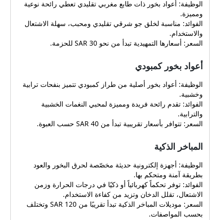
الوظيفة: أعواد بخور ذات طابع مغربي تقليدي تعطي رائحة نوعية
ومميزة.
الفوائد: مناسبة لخلق جو شرقي تقليدي ومحبب، سهلة الاشتعال
والاستخدام.
السعر: أسعارها التمهيدية تبدأ من نحو 30 SAR للحزمة.
أعواد بخور كمبودي
الوظيفة: أعواد بخور أصلية من طراز كمبودي تتميز بنفحات ترابية
وخشبية.
الفوائد: تقدم رائحة فريدة ومميزة لمحبي النغمات الخشبية
والترابية.
السعر: تتوافر بأسعار تقريبية تبدأ من 40 SAR حسب العبوة.
المباخر الذكية
الوظيفة: أجهزة إلكترونية حديثة مخصّصة لحرق البخور والعود
بطريقة آمنة ومتحكم بها.
الفوائد: توفر تحكماً كهربائياً أو ذكيًا في درجات الحرارة وزمن
الاشتعال، تقلل الدخان وتزيد من كفاءة الاستخدام.
السعر: موديلات المباخر الذكية تبدأ تقريبًا من 120 SAR وتختلف
بحسب المواصفات.