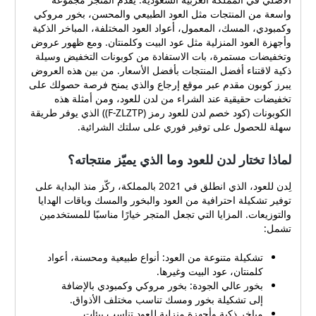
وتخفيضات مستمرة، بات
واسعة من المنتجات مثل العود الطبيعي والمحسن، بخور مروكي
الاستفادة من كوبونات
وكمبودي، المسك، المعمول، أعواد العود المختلفة، المباخر الذكية
التخفيض وسيلة ذكية لاقتناء
وأجهزة العود المنزلية مثل عود البيت وكلمنتان. ومع ظهور عروض
أفضل المنتجات بأفضل
وتخفيضات مستمرة، بات الاستفادة من كوبونات التخفيض وسيلة
الأسعار. من بين هذه العروض
ذكية لاقتناء أفضل المنتجات بأفضل الأسعار. من بين هذه العروض
يبرز كوبون مقدم عبر موقع
يبرز كوبون مقدم عبر موقع إرجاع والذي يمنح فرصة حصولك على
تخفيضات حقيقية عند الشراء من لدن للعود، ومن أمثلة هذه
إرجاع والذي يمنح فرصة
الكوبونات (كود خصم لدن للعود رمز (F-ZLZTP)) الذي يوفر طريقة
حصولك على تخفيضات حقيقية
سهلة للحصول على توفير فوري على سلتك الشرائية.
عند الشراء من لدن للعود،
ومن أمثلة هذه الكوبونات (كود
لماذا تختار لدن للعود وما الذي يميّز منتجاته؟
خصم لدن للعود رمز (F-
ZLZTP)) الذي يوفر طريقة
لِدن للعود، الذي انطلق في 2021 بالمملكة، ركّز منذ البداية على
سهلة للحصول على توفير
توفير تشكيلة احترافية من العود والبخور والمسك وباقات الهدايا
فوري على سلتك الشرائية.
والتوزيعات. المزايا التي تجعل المتجر خيارًا مناسبًا للمستخدمين
لماذا تختار لدن للعود وما الذي
تشمل:
يميّز منتجاته؟ لِدن للعود، الذي
انطلق في 2021 بالمملكة،
تشكيلة متنوعة من العود: أنواع طبيعية ومحسنة، أعواد
ركّز منذ البداية على توفير
كلمنتان، عود البيت وغيرها.
تشكيلة احترافية من العود
بخور عالي الجودة: بخور مروكي وكمبودي بالإضافة
والبخور والمسك وباقات الهدايا
إلى تشكيلة بخور ومسك تناسب مختلف الأذواق.
والتوزيعات. المزايا التي تجعل
مباخر ذكية وأجهزة منزلية للعود تناسب بيئات