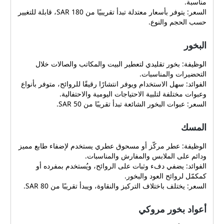
مناسبة.
السعر: يتوفر بأسعار معتدلة تبدأ تقريبيًا من 180 SAR، قابلة للتغيير
حسب الحجم والنوع.
البخور
الوظيفة: بخور تقليدي لتعطير البيت والمكاتب والصالات خلال
التحضيرات والمناسبات.
الفوائد: سهل الاستخدام ويوفر انتشارًا رقيقًا للروائح، متوفر بأنواع
وعبوات مختلفة لتلبية الاحتياجات اليومية والاحتفالية.
السعر: عبوات البخور الشائعة تبدأ تقريبًا من 50 SAR.
المسك
الوظيفة: عطر مركّز أو مسحوق عطري يستخدم لإضفاء طابع مميز
ودائم على الملابس والمفارش والمناسبات.
الفوائد: يضفي دفء وثبات على الروائح، ويُستخدم بمفرده أو
كمكمّل لروائح العود والبخور.
السعر: يختلف باختلاف التركيز والنقاوة، ويبدأ تقريبًا من 80 SAR.
أعواد بخور مروكي