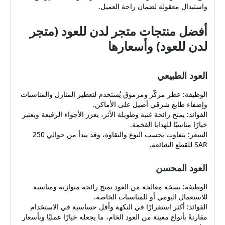
واستبدال معقولة لضمان راحة العميل.
أفضل منتجات متجر لدن للعود (متجر
لدن للعود) وأسعارها
العود الطبيعي
الوظيفة: عطر مركّز ومرموق يُستخدم لتعطير المنازل والمناسبات
وإضفاء طابع شرقي أصيل على الأماكن.
الفوائد: يمنح رائحة غنية وطويلة الأثر، يعزز الأجواء الرفيعة ويعتبر
خيارًا مناسبًا للهدايا الفخمة.
السعر: يتفاوت بحسب النوع والنقاوة، وقد يبدأ من حوالي 250
SAR للقطع الشائعة.
العود المحسن
الوظيفة: نسخة معالجة من العود تمنح رائحة متوازنة ومناسبة
للاستعمال اليومي أو للمناسبات الخاصة.
الفوائد: أكثر استقرارًا في النكهة وأقل حساسية في الاستخدام
مقارنةً بأنواع معينة من العود الخام، ما يجعله خيارًا عمليًا وبأسعار