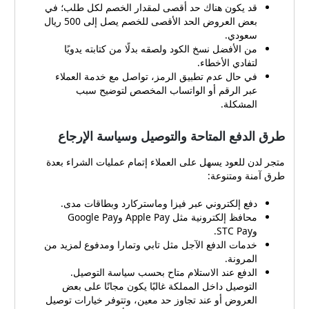
إدخال الكوبون أو الرمز
قد يكون هناك حد أقصى لمقدار الخصم لكل طلب؛ في
الترويجي. ألصق الرمز وانقر
بعض العروض الحد الأقصى للخصم يصل إلى 500 ريال
تفعيل للتحقق من تطبيق
سعودي.
من الأفضل نسخ الكود ولصقه بدلًا من كتابته يدويًا
الخصم على إجمالي الطلب.
لتفادي الأخطاء.
أكمل بيانات الشحن واختر
في حال عدم تطبيق الرمز، تواصل مع خدمة العملاء
طريقة الدفع المناسبة ثم أتمم
عبر الرقم أو الواتساب المخصص لتوضيح سبب
عملية الشراء. من المهم دائمًا
المشكلة.
التأكد من شروط الاستخدام
الخاصة بكل كوبون قبل
طرق الدفع المتاحة والتوصيل وسياسة الإرجاع
التفعيل؛ فبعض الرموز قد تكون
مخصصة لمنتجات أو باقات
متجر لدن للعود يسهل على العملاء إتمام عمليات الشراء بعدة
محددة أو لفترة زمنية معينة.
طرق آمنة ومتنوعة:
في منتصف هذا المقال يمكن
للمهتمين الاطلاع على مصادر
دفع إلكتروني عبر فيزا وماستركارد وبطاقات مدى.
كوبونات وعروض ذات صلة عبر
محافظ إلكترونية مثل Apple Pay وGoogle Pay
رابط بسيط يجمع عروض
وSTC Pay.
متنوعة مثل عروض التطبيقات
خدمات الدفع الآجل مثل تابي وتمارا ومدفوع لمزيد من
والمتاجر المختلفة، مثال على
المرونة.
ذلك متجر play الذي يعرض
الدفع عند الاستلام متاح بحسب سياسة التوصيل.
ملخصات للعروض: متجر play.
التوصيل داخل المملكة غالبًا يكون مجانًا على بعض
شروط وقواعد مهمة عند
العروض أو عند تجاوز حد معين، وتتوفر خيارات توصيل