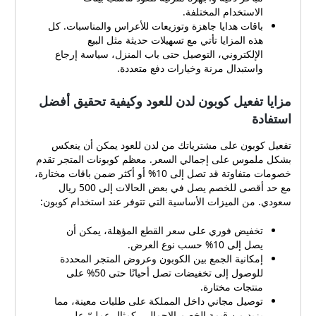
المتجر خيارًا مناسبًا
الاستخدام المختلفة.
للمستخدمين تشمل: تشكيلة
باقات هدايا جاهزة وتوزيعات للأعراس والمناسبات. كل
متنوعة من العود: أنواع طبيعية
هذه المزايا تأتي مع تسهيلات حديثة مثل البيع
ومحسنة، أعواد كلمنتان، عود
الإلكتروني، التوصيل حتى باب المنزل، سياسة إرجاع
البيت وغيرها. بخور عالي
واستبدال مرنة وخيارات دفع متعددة.
الجودة: بخور مروكي وكمبودي
بالإضافة إلى تشكيلة بخور
مزايا تفعيل كوبون لدن للعود وكيفية تحقيق أفضل
ومسك تناسب مختلف الأذواق.
استفادة
مباخر ذكية وأجهزة منزلية
للعود تناسب بيئات الاستخدام
تفعيل كوبون على مشترياتك من لدن للعود يمكن أن ينعكس
المختلفة. باقات هدايا جاهزة
بشكل ملموس على إجمالي السعر. معظم كوبونات المتجر تقدم
وتوزيعات للأعراس
خصومات متفاوتة قد تصل إلى 10% أو أكثر ضمن باقات مختارة،
والمناسبات. كل هذه المزايا
مع حد أقصى للخصم يصل في بعض الحالات إلى 500 ريال
تأتي مع تسهيلات حديثة مثل
سعودي. من الميزات الأساسية التي تتوفر عند استخدام كوبون:
البيع الإلكتروني، التوصيل حتى
باب المنزل، سياسة إرجاع
تخفيض فوري على سعر القطع المؤهلة، يمكن أن
واستبدال مرنة وخيارات دفع
يصل إلى 10% حسب نوع العرض.
متعددة. مزايا تفعيل كوبون لدن
إمكانية الجمع بين الكوبون وعروض المتجر المحددة
للعود وكيفية تحقيق أفضل
للوصول إلى تخفيضات تصل أحيانًا حتى 50% على
منتجات مختارة.
استفادة تفعيل كوبون على
توصيل مجاني داخل المملكة على طلبات معينة، مما
مشترياتك من لدن للعود يمكن
يزيد من قيمة الخصم الإجمالي. كمثال عمليّ على