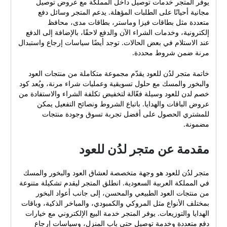
يوفّر المتجر خدمات توصيل داخل المملكة مع عروض توصيل
مجانية أحيانًا على الطلبات المؤهلة. يدعم المتجر وسائل دفع
متعددة مثل بطاقات فيزا وماستر، بطاقات مدى، محافظ
إلكترونية، وخدمات الشراء الآن والدفع لاحقًا، بالإضافة إلى الدفع
عند الاستلام في بعض الحالات. توجد أيضًا سياسات إرجاع واستبدال
مرنة ضمن شروط محددة.
خاتمة متجر لدُن للعود يقدّم مجموعة متكاملة من منتجات العود
والبخور والمسك مع حلول تسويقية وعمليات شراء مرنة، ويُعد كود
خصم لدن للعود وسيلة فعّالة لتخفيض تكلفة الشراء والاستفادة من
عروض الباقات والهدايا. باتباع الشروط ونصائح التفعيل يمكن
للمشتري الحصول على أفضل تجربة تسوق وجودة منتجات
مضمونة.
مقدمة عن متجر لدُن للعود
متجر لدُن للعود هو وجهة متخصصة لعشاق العود والبخور والمسك
في المملكة العربية السعودية. انطلق المتجر ليقدم تشكيلة متنوعة
من منتجات العود الطبيعي والمحسن، إلى جانب أعواد البخور
بمختلف الأنواع مثل المروكي والكمبودي، والمباخر الذكية، وباقات
الهدايا والتوزيعات. يوفر المتجر خدمة البيع الإلكتروني مع خيارات
دفع متعددة وخدمة توصيل حتى باب المنزل، وسياسات إرجاع