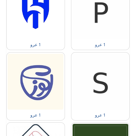
1 عرو
1 عرو
1 عرو
1 عرو