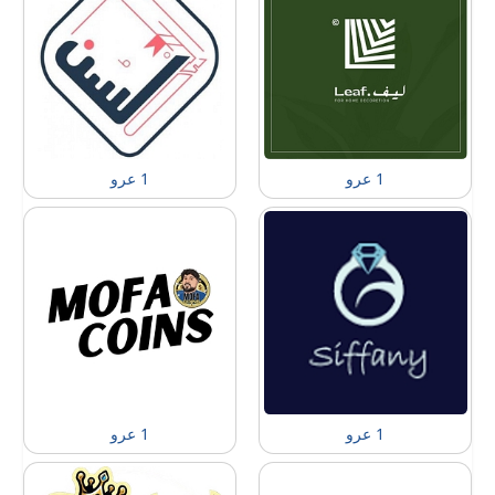
1 عرو
1 عرو
1 عرو
1 عرو