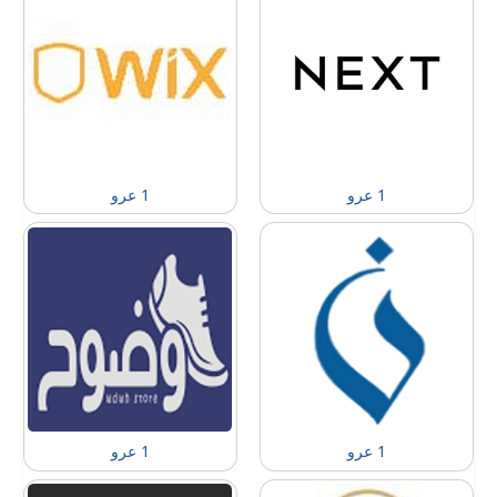
1 عرو
1 عرو
1 عرو
1 عرو