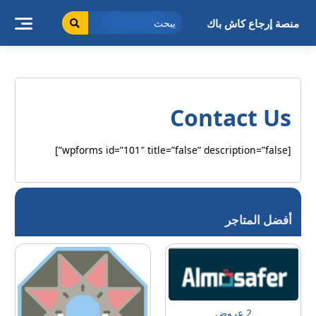
خطى
لى
منصة إرجاع كاش باك
لمحتوى
Contact Us
[wpforms id=”101″ title=”false” description=”false”]
أفضل المتاجر
2 عروض