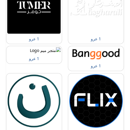
1 عرو
1 عرو
1 عرو
1 عرو