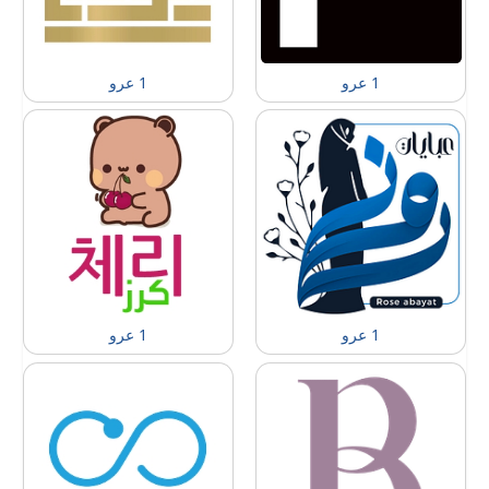
1 عرو
1 عرو
1 عرو
1 عرو