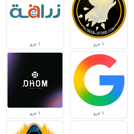
1 عرو
1 عرو
1 عرو
1 عرو