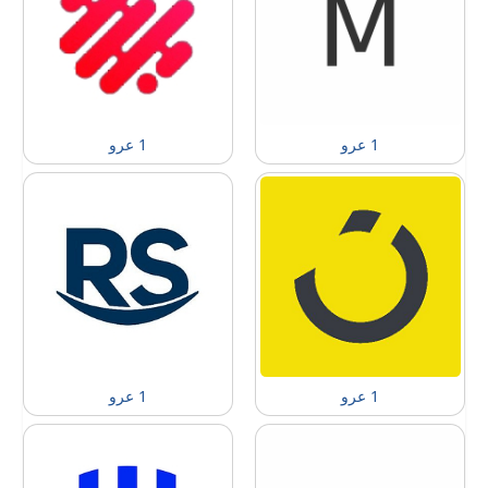
1 عرو
1 عرو
1 عرو
1 عرو