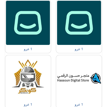
1 عرو
1 عرو
1 عرو
1 عرو