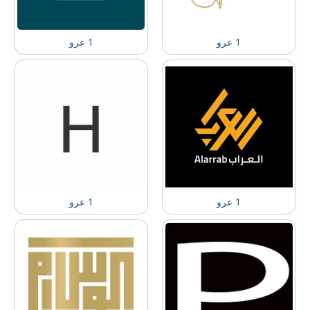
1 عرو
1 عرو
1 عرو
1 عرو