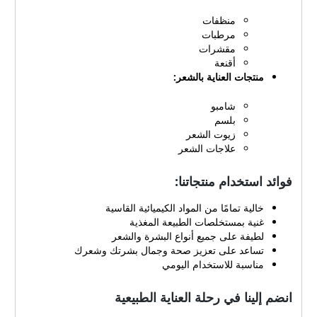
التواصل الاجتماعي: لينكد إن:
منظفات
https://www.linkedin.com/
مرطبات
company/alzibacares تويتر:
مقشرات
https://twitter.com/alzibac
أقنعة
aresS فيسبوك:
منتجات العناية بالشعر:
https://www.facebook.com
/alzibacaresofficial تيك
شامبو
توك:
بلسم
https://www.tiktok.com/@
زيوت الشعر
علاجات الشعر
alziba.sa وإلى جانب صفحات
التواصل الاجتماعي، تقدم الزيبا
كيرز أيضًا خدمات دعم العملاء
فوائد استخدام منتجاتنا:
عبر: البريد الإلكتروني:
خالية تمامًا من المواد الكيميائية القاسية
alzibacear@gmail.com
غنية بمستخلصات الطبيعة المغذية
الهاتف: 9665072441629
لطيفة على جميع أنواع البشرة والشعر
جدول بيانات التواصل: قناة
تساعد على تعزيز صحة وجمال بشرتك وشعرك
الاتصالالمعلوماتملاحظاتالهاتف9
مناسبة للاستخدام اليومي
665072441629خدمة
24/7البريد
انضم إلينا في رحلة العناية الطبيعية
الإلكتروني
alzibacear@gmai
l.com
مدة الاستجابة: 24