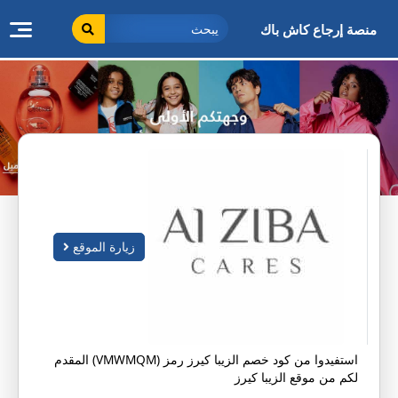
طى
ى
منصة إرجاع كاش باك
محتوى
زيارة الموقع
استفيدوا من كود خصم الزيبا كيرز رمز (VMWMQM) المقدم
لكم من موقع الزيبا كيرز