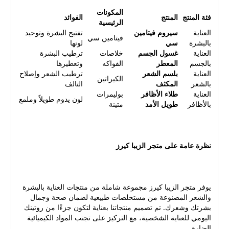
لطيف$10.994.5/5مرطب
ويزيل الأوساخ والشوائب15
المكونات
النهار بخلاصة
فئة المنتج
المنتج
الفوائد
دولارًامرطب الوجه الليلييرطب
الرئيسية
الصبار$14.994.8/5سيروم
البشرة بعمق ويقلل من ظهور
العناية
سيروم فيتامين
تفتيح البشرة وتوحيد
فيتامين سي$19.994.9/5قناع
فيتامين سي
التجاعيد20 دولارًاشامبو الشعر
بالبشرة
سي
لونها
الطين العميق$12.994.2/5
الجاف والتالفيرطب الشعر
العناية
غسول الجسم
خلاصات
ترطيب البشرة
أهم الاسئلة الشائعة حول كود
التالف ويمنحه لمعانًا وصحة18
بالجسم
المعطر
الفواكه
وتعطيرها
خصم الزيبا كيرز الأسئلة
دولارًا أهم الاسئلة الشائعة
العناية
بلسم الشعر
ترطيب الشعر وإصلاح
الكيراتين
الشائعة حول كود خصم الزيبا
حول كود خصم الزيبا كيرز ما
بالشعر
المكثف
التالف
كيرز ما هو كود خصم الزيبا
العناية
طلاء الأظافر
بوليمرات
هي منتجات الزيبا كيرز؟ تقدم
لون يدوم طويلاً وملمع
كيرز؟ كود الخصم هو رمز
بالأظافر
طويل الأمد
متينة
الزيبا كيرز مجموعة متنوعة من
ترويجي يمنحك خصمًا على
منتجات العناية بالبشرة والشعر
مشترياتك من متجر الزيبا
المصنوعة من مستخلصات
كيرز. كيف أحصل على كود
طبيعية، لتمنحك روتينًا يوميًا
خصم الزيبا كيرز؟ يمكنك
نظرة عامة على متجر الزيبا كيرز
صحيًا وخالٍ من المواد
الحصول على كود خصم الزيبا
الكيميائية الضارة. كيف أحصل
كيرز من خلال: الاشتراك في
على كود خصم الزيبا كيرز؟ تابع
النشرة الإخبارية للمتجر. متابعة
الزيبا كيرز على وسائل
المتجر على وسائل التواصل
يوفر متجر الزيبا كيرز مجموعة شاملة من منتجات العناية بالبشرة
التواصل الاجتماعي: انضم إلى
الاجتماعي. زيارة مواقع
والشعر المصنوعة من مستخلصات طبيعية لضمان صحة وجمال
صفحات العلامة التجارية على
ومدونات الكوبونات. ما هي
بشرتك وشعرك. تم تصميم منتجاتنا بعناية لتكون جزءًا من روتينك
Facebook و Instagram و
اليومي للعناية الشخصية، مع التركيز على تجنب المواد الكيميائية
شروط وأحكام استخدام كود
Twitter للحصول على أحدث
الضارة.
خصم الزيبا كيرز؟ تختلف