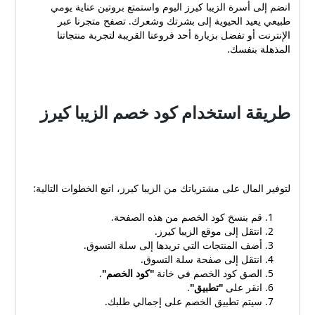
انضم إلى أسرة الزيبا كيرز اليوم واستمتع بروتين عناية يومي
ساعةلينكد
طبيعي يعيد الحيوية إلى بشرتك وشعرك. تصفح متجرنا عبر
إنhttps://www.linkedin.co
الإنترنت أو تفضل بزيارة أحد فروعنا القريبة لتجربة منتجاتنا
m/company/alzibacaresت
المذهلة بنفسك.
حديثات العمليات
والوظائفتويترhttps://twitter.
com/alzibacaresSمنصة
تفاعلية وخدمة
طريقة استخدام كود خصم الزيبا كيرز
عملاءفيسبوكhttps://www.fa
cebook.com/alzibacareso
fficialمشاركة المنتجات
والخصوماتتيك
توكhttps://www.tiktok.com
/@alziba.saمحتوى ترفيهي
لتوفير المال على مشترياتك من الزيبا كيرز، اتبع الخطوات التالية:
وتوجيهات استخدام
قم بنسخ كود الخصم من هذه الصفحة.
انتقل إلى موقع الزيبا كيرز.
أضف المنتجات التي تريدها إلى سلة التسوق.
انتقل إلى صفحة سلة التسوق.
الصق كود الخصم في خانة
"كود الخصم"
.
انقر على
"تطبيق"
.
سيتم تطبيق الخصم على إجمالي طلبك.