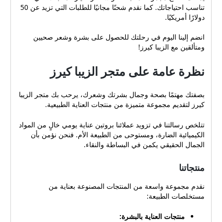
للحصول على المساعدة. هل
تناسب احتياجاتك. كما نقدم شحنًا مجانيًا للطلبات التي تزيد عن 50
m/company/alzibacaresت
تقدم الزيبا كيرز خصومات
دولارًا أمريكيًا.
ويترhttps://twitter.com/alzi
أخرى إلى جانب أكواد الخصم؟
bacaresSفيسبوكhttps://w
نعم، تقدم الزيبا كيرز خصومات
انضم إلينا اليوم في رحلتك للحصول على بشرة وشعر صحيين
ww.facebook.com/alzibaca
أخرى مثل: الخصومات
ومتألقين مع الزيبا كيرز!
resofficialتيك
الموسمية: تقدم الزيبا كيرز
توكhttps://www.tiktok.com
خصومات على المنتجات خلال
نظرة عامة على متجر الزيبا كيرز
/@alziba.sa وإلى جانب
فترات العطلات والمناسبات
وسائل التواصل الاجتماعي،
الخاصة. عروض الحزم: تقدم
يمكن للعملاء التواصل مع
بصفتك مهتمًا بصحة وجمال بشرتك وشعرك، يرحب بك متجر الزيبا
الزيبا كيرز خصومات على
فريق الدعم عبر الهاتف
كيرز لتقديم مجموعة متميزة من منتجات العناية الطبيعية.
شراء مجموعات من المنتجات.
9665072441629 أو البريد
برنامج الولاء: يكافئ برنامج
الإلكتروني
تتلخص رسالتنا في تزويد عملائنا بروتين عناية يومي خالٍ من المواد
الولاء للزيبا كيرز العملاء على
.
alzibacear@gmail.com
الكيميائية الضارة، ومستوحى من الطبيعة الأم. فنحن نؤمن بأن
تكرار المشتريات. وسائل
الجمال الحقيقي يكمن في البساطة والنقاء.
التواصل في الزيبا كيرز وسائل
التواصل الاجتماعي لمتجر الزيبا
منتجاتنا
كيرز تتواجد الزيبا كيرز بقوة
على وسائل التواصل
نقدم مجموعة واسعة من المنتجات المصنوعة بعناية من
الاجتماعي المختلفة، مما يتيح
مستخلصات الطبيعة:
لعملائها التفاعل معها بسهولة
وسرعة. فيما يلي قائمة
منتجات العناية بالبشرة:
بحسابات المتجر على مواقع