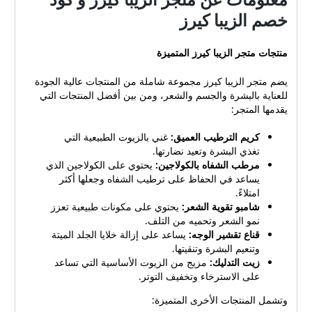
الكوبونات هذا اليوم لتصفح
من متجر الزيبا كيرز. أقسام
خصم الزيبا كيرز
أحدث كوبونات الخصم على
متجر الزيبا كيرز يوفر متجر
متجر الزيبا كيرز! اقسام متجر
الزيبا كيرز مجموعة متنوعة من
الزيبا كيرز يوفر متجر الزيبا
منتجات متجر الزيبا كيرز المتميزة
منتجات العناية بالبشرة
كيرز مجموعة واسعة من
والشعر، بما في ذلك
منتجات العناية بالبشرة والشعر
يضم متجر الزيبا كيرز مجموعة شاملة من المنتجات عالية الجودة
مستخلصات طبيعية للعناية
عالية الجودة، بما في ذلك:
للعناية بالبشرة والجسم والشعر، ومن بين أفضل المنتجات التي
الفائقة بالبشرة والشعر. تم
منتجات العناية بالبشرة
يقدمها المتجر:
تصميم منتجاتنا لتكون خالية من
الطبيعية والعضوية مستخلصات
المواد الكيميائية الضارة، مما
طبيعية عالية التركيز مجموعة
كريم الترطيب العميق:
غني بالزيوت الطبيعية التي
يجعلها مثالية لروتينك اليومي
متنوعة من منتجات العناية
تغذي البشرة وتعيد نضارتها.
للحفاظ على صحة وجمال
بالشعر، بما في ذلك الشامبو
مرطب الشفاه بالكولاجين:
يحتوي على الكولاجين الذي
بشرتك وشعرك. أقسام
والبلسم وزيوت الشعر منتجاتنا
يساعد في الحفاظ على ترطيب الشفاه وجعلها أكثر
المنتجات العناية بالبشرة
مصنوعة من مكونات طبيعية
امتلاءً.
منظفات مرطبات سيروم أقنعة
وعضوية خالصة، وخالية من
شامبو تقوية الشعر:
يحتوي على مكونات طبيعية تعزز
العناية بالشعر شامبو بلسم
المواد الكيميائية الضارة. فهي
نمو الشعر وتحميه من التلف.
زيوت شعر منتجات تصفيف
قناع تقشير الوجه:
يساعد على إزالة خلايا الجلد الميتة
مصممة لتوفير روتين يومي
مستخلصات طبيعية زيوت
وتنعيم البشرة وتنقيتها.
للعناية بالبشرة والشعر يساعد
أساسية مستخلصات نباتية
زيت التدليك:
مزيج من الزيوت الأساسية التي تساعد
على الحفاظ على صحة وجمال
زيوت حاملة جدول منتجات
على الاسترخاء وتخفيف التوتر.
بشرتك وشعرك. نوع
العناية بالبشرة الأكثر مبيعًا
المنتجالفوائدالسعرغسول الوجه
وتشمل المنتجات الأخرى المتميزة:
المنتجالسعرالتقييممنظف الوجه
العضويينظف البشرة بعمق،