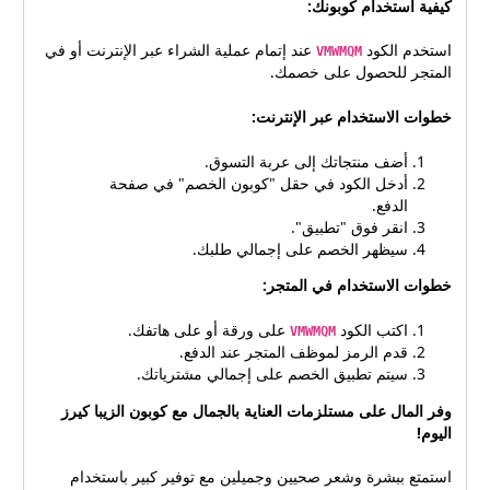
كيفية استخدام كوبونك:
الكود: خصم 10% على إجمالي
هو (VMWMQM)، والذي
قيمة طلبك صالح على جميع
يمنحك خصمًا بقيمة 10% على
استخدم الكود
عند إتمام عملية الشراء عبر الإنترنت أو في
المنتجات المتوفرة في متجر
VMWMQM
إجمالي قيمة طلبك. مزايا
المتجر للحصول على خصمك.
الزيبا كيرز سهل الاستخدام
استخدام كوبونات الخصم من
والتنشيط عند الدفع كيفية
موقع الكوبونات هذا توفير
خطوات الاستخدام عبر الإنترنت:
استخدام الكود: انتقل إلى موقع
المال: يمكنك توفير مبالغ كبيرة
متجر الزيبا كيرز اختر المنتجات
من المال عن طريق استخدام
أضف منتجاتك إلى عربة التسوق.
التي تريد شراؤها وأضفها إلى
كوبونات الخصم المتاحة على
أدخل الكود في حقل "كوبون الخصم" في صفحة
سلة التسوق في صفحة الدفع،
موقع الكوبونات هذا. خصومات
الدفع.
أدخل كود الخصم VMWMQM
حصرية: يقدم موقع الكوبونات
انقر فوق "تطبيق".
في حقل "الكوبونات" انقر على
هذا كوبونات حصرية لا يمكنك
سيظهر الخصم على إجمالي طلبك.
"تطبيق" لتفعيل الخصم أكمل
العثور عليها في أي مكان آخر.
عملية الدفع واستمتع بتوفيرك
خطوات الاستخدام في المتجر:
سهولة الاستخدام: يمكن تطبيق
المنتجات التي يمكن شراؤها:
كوبونات الخصم بسرعة
مستحضرات العناية بالبشرة
اكتب الكود
على ورقة أو على هاتفك.
VMWMQM
وسهولة أثناء عملية الدفع.
مكياج عطور منتجات العناية
قدم الرمز لموظف المتجر عند الدفع.
تحديث مستمر: يتم تحديث
سيتم تطبيق الخصم على إجمالي مشترياتك.
بالشعر أدوات تجميل جدول
موقع الكوبونات هذا باستمرار
بفئات المنتجات المتوفرة: فئة
بأحدث كوبونات الخصم على
وفر المال على مستلزمات العناية بالجمال مع كوبون الزيبا كيرز
المنتجأمثلةالعناية
متجر الزيبا كيرز. كيفية
اليوم!
بالبشرةكريمات مرطبة،
استخدام كوبون الخصم
غسول، سيروممكياجظلال
(VMWMQM) انتقل إلى موقع
استمتع ببشرة وشعر صحيين وجميلين مع توفير كبير باستخدام
العيون، أحمر الشفاه،