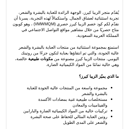
العناية بالبشرة والشعر مناسبة
الزيبا كيرز باستخدام كود
لجميع أنواع البشرة والشعر
الخصم الحصري (VMWMQM).
يُقدّم متجر الزيبا كيرز، الوجهة الرائدة للعناية بالبشرة والشعر،
اسم المنتجالسعر الأصليالسعر
هذا الكود متاح لفترة محدودة
تجربة استثنائية لعشاق الجمال. واستكمالاً لهذه التجربة، يسرنا أن
بعد الخصمصابون الكركم
فقط، لذا لا تفوت هذه الفرصة
نقدّم لكم كود خصم الزيبا كيرز حصري (VMWMQM) ، وهو كوبون
للوجه50 ريال45 ريالشامبو
الرائعة! كيفية استخدام كود
متاح حصريًا من خلال مشاهير مواقع التواصل الاجتماعي في
الشعر الجاف60 ريال54
الخصم: أضف المنتجات التي
المملكة العربية السعودية.
ريالماسك الطين المغربي
تريدها إلى سلة التسوق. انتقل
للبشرة الدهنية70 ريال63 ريال
إلى صفحة الخروج. أدخل كود
استمتع بمجموعة استثنائية من منتجات العناية بالبشرة والشعر
كيفية استخدام كود الخصم
عالية الجودة، والتي تم انتقاؤها بعناية لتكون جزءًا من روتينك
الخصم (VMWMQM) في
لاستخدام كود الخصم، اتبع
اليومي. منتجات الزيبا كيرز مصنوعة من
مكونات طبيعية
خالصة،
الحقل المخصص لذلك. انقر
الخطوات التالية: قم بزيارة
وهي خالية تمامًا من المواد الكيميائية الضارة.
فوق "تطبيق". سيتم تطبيق
متجر الزيبا كيرز على الإنترنت:
الخصم على إجمالي طلبك.
https://alziba-sa.com أضف
ما الذي يميّز الزيبا كيرز؟
منتجات الزيبا كيرز: العناية
المنتجات التي تريد شراؤها إلى
بالبشرة: غسول للوجه مقشر
سلة التسوق. انتقل إلى سلة
مجموعة واسعة من المنتجات عالية الجودة للعناية
للوجه كريم مرطب قناع للوجه
التسوق وانقر على "إضافة كود
بالبشرة والشعر
سيروم للوجه العناية بالشعر:
خصم". أدخل كود الخصم
مستخلصات طبيعية غنية بمضادات الأكسدة
شامبو بلسم ماسك للشعر
(VMWMQM) في الحقل
والفيتامينات والمعادن
زيت للشعر سبراي للشعر
المخصص. انقر على "تطبيق"
تركيبات خالية من المواد الكيميائية الضارة والبارابين
جدول ببعض منتجات الزيبا كيرز
روتين العناية المثالي للحفاظ على صحة البشرة
لخصم قيمة الخصم على
وخصائصها:
والشعر على المدى الطويل
إجمالي طلبك. شروط
المنتجالخصائصغسول
الاستخدام يسري كود الخصم