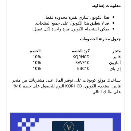
مزيل العرق. العناية بالفم:
معلومات إضافية:
فرشاة أسنان، معجون أسنان،
عناية الأسنان، الخيط المائي.
هذا الكوبون ساري لفترة محدودة فقط.
العناية باليدين، العناية
قد لا ينطبق هذا الكوبون على جميع المنتجات.
بالقدمين، العنايه بالأذن، العناية
يمكن استخدام الكوبون مرة واحدة لكل عميل.
بالعين، العناية بالشفاه، العناية
جدول مقارنة الخصومات
بالأظافر، واقي الشمس
ومنتجات التان. المنتجات
متجر
كود الخصم
الخصم
الكورية بيوتي اوف جوسون،
فانير
KQRHCD
10%
كوسركس، اكسيس واي.
أمازون
SAVE10
10%
المكياج كريم أساس، ظلال
إي باي
EBC10
10%
العيون، طلاء الأظافر، مزيل
طلاء الأظافر، بولفير، لوفيرا،
يساعدك موقع كوبونات على توفير المال على مشترياتك من متجر
مثبت مكياج، فرش المكياج،
فانير. استخدم الكوبون KQRHCD اليوم للحصول على خصم 10%
كونسيلر، تنت، كونتور، برايمر،
على طلبك التالي.
بلاشر، ايلاينر، بودر، هايلايتر،
رموش، الحواجب، ماسكرا،
أحمر شفاه، كحل. عدسات
عدسات ديفا، عدسات لنس
مي، عدسات امارا، عدسات نيو
لنس، عدسات ليمونوس،