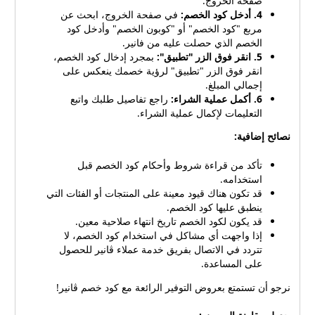
صفحة الخروج.
4. أدخل كود الخصم:
في صفحة الخروج، ابحث عن
مربع "كود الخصم" أو "كوبون الخصم" وأدخل كود
الخصم الذي حصلت عليه من فانير.
5. انقر فوق الزر "تطبيق":
بمجرد إدخال كود الخصم،
انقر فوق الزر "تطبيق" لرؤية خصمك ينعكس على
إجمالي المبلغ.
6. أكمل عملية الشراء:
راجع تفاصيل طلبك واتبع
التعليمات لإكمال عملية الشراء.
نصائح إضافية:
تأكد من قراءة شروط وأحكام كود الخصم قبل
استخدامه.
قد تكون هناك قيود معينة على المنتجات أو الفئات التي
ينطبق عليها كود الخصم.
قد يكون لكود الخصم تاريخ انتهاء صلاحية معين.
إذا واجهت أي مشاكل في استخدام كود الخصم، لا
تتردد في الاتصال بفريق خدمة عملاء ڤانير للحصول
على المساعدة.
نرجو أن تستمتع بعروض التوفير الرائعة مع كود خصم ڤانير!