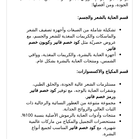
الجودة، ومن أفضلها:
أكواد خصم للمشتركين الجدد
عند التسجيل في نشرة إخبارية.
قسم العناية بالشعر والجسم:
س: هل هناك حد لاستخدام
أكواد خصم فانير؟ ج: قد يكون
تشكيلة شاملة من الصبغات وأجهزة تصفيف الشعر
الاستخدام محدودًا بمتطلبات
والماسكات والكريمات المغذية للشعر والجسم، مع
الشراء الدنيا أو فئات المنتجات
عروض حصريّة مثل
كود خصم فانير
و
كوبون خصم
المعينة أو فترات زمنية محددة.
فانير
.
تحقق دائمًا من شروط وأحكام
أجهزة العناية بالبشرة، والكريمات المغذية، وواقي
كود الخصم قبل استخدامه. س:
الشمس، ومنتجات العناية بالبشرة بشكل عام.
هل يمكنني استخدام عدة أكواد
قسم المكياج والاكسسوارات:
خصم معًا؟ ج: عادةً لا تسمح
فانير باستخدام أكواد خصم
مستلزمات الشعر عالية الجودة، والحلق الطبي،
متعددة في عملية شراء واحدة.
وشفرات العناية بالوجه، مع توفير
كود خصم فانير
س: هل هناك أي استثناءات
و
رمز خصم فانير
.
لخصومات فانير؟ ج: قد لا
مجموعة متنوعة من العطور النسائية والرجالية ذات
تنطبق الخصومات على
الثبات العالي والروائح الجذابة.
العلامات التجارية أو المنتجات
منتجات وأدوات العناية بالرموش الأصلية بنسبة 100%.
المدرجة في القائمة السوداء أو
مستحضرات التجميل والمكياج من ماركات عالمية
منتجات العناية بالبشرة
شهيرة، مع
كود خصم فانير
المناسب لجميع أنواع
الموصوفة. س: ماذا أفعل إذا
البشرة.
لم يعمل كود خصم فانير؟ ج: