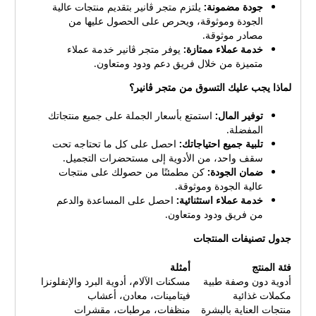
جودة مضمونة:
يلتزم متجر ڤانير بتقديم منتجات عالية
الجودة وموثوقة، ويحرص على الحصول عليها من
مصادر موثوقة.
خدمة عملاء ممتازة:
يوفر متجر ڤانير خدمة عملاء
متميزة من خلال فريق دعم ودود ومتعاون.
لماذا يجب عليك التسوق من متجر ڤانير؟
توفير المال:
استمتع بأسعار الجملة على جميع منتجاتك
المفضلة.
تلبية جميع احتياجاتك:
احصل على كل ما تحتاجه تحت
سقف واحد، من الأدوية إلى مستحضرات التجميل.
ضمان الجودة:
كن مطمئنًا من حصولك على منتجات
عالية الجودة وموثوقة.
خدمة عملاء استثنائية:
احصل على المساعدة والدعم
من فريق ودود ومتعاون.
جدول تصنيفات المنتجات
فئة المنتج
أمثلة
أدوية دون وصفة طبية
مسكنات الآلام، أدوية البرد والإنفلونزا
مكملات غذائية
فيتامينات، معادن، أعشاب
منتجات العناية بالبشرة
منظفات، مرطبات، مقشرات