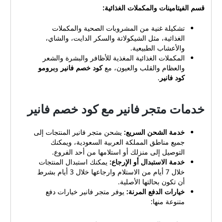
تحقق مما إذا كان الكود منتهي
قسم الفيتامينات والمكملات الغذائية:
الصلاحية أو القيود الأخرى.
اتصل بخدمة عملاء فانير إذا
تشكيلة غنية من المشروبات الصحية والمكملات
كنت لا تزال تواجه مشكلات.
الغذائية، مثل الشيكولاتة والسكر الدايت، والشاي،
والأعشاب الطبيعية.
س: هل تقدم فانير خصومات أو
المكملات الغذائية المغذية للأظافر والبشرة والشعر
عروضًا خاصة أخرى؟ ج: إلى
والعظام والقلب والعيون، مع
كود خصم فانير
و
برومو
جانب أكواد الخصم، قد تقدم
كود فانير
.
فانير عروضًا ترويجية مثل
الشحن المجاني أو الهدايا
المجانية عند شراء منتجات
خدمات متجر فانير مع كود خصم فانير
معينة. وسائل التواصل في
ڤانير يتمتع متجر فانير بحضور
نشط على وسائل التواصل
خدمة الشحن السريع:
يشحن متجر فانير المنتجات إلى
الاجتماعي، حيث تتوفر لديه
جميع مناطق المملكة العربية السعودية، ويمكنك
التوصيل إلى منزلك أو استلامها من أحد الفروع.
صفحات رسمية على منصات
خدمة الاستبدال أو الإرجاع:
يمكنك استبدال المنتجات
متعددة مثل فيسبوك وتويتر
خلال 7 أيام من الاستلام وارجاعها خلال 3 أيام بشرط
وإنستجرام. يستخدم المتجر
أن تكون بحالتها الأصلية.
هذه المنصات للتفاعل مع
خيارات الدفع المرنة:
يوفر متجر فانير خيارات دفع
العملاء وتوفير تحديثات حول
متنوعة منها:
المنتجات الجديدة والترقيات
والعروض. بالإضافة إلى ذلك،