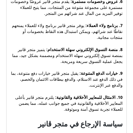
6. عروض وخصومات مستمرة:
يقدم متجر ڤانير عروضًا وخصومات
مستمرة على مجموعة متنوعة من المنتجات، مما يتيح للعملاء
توفير المزيد من المال عند شرائهم من المتجر.
7. برنامج ولاء العملاء:
يوفر متجر ڤانير برنامج ولاء للعملاء يمنحهم
نقاطًا عند شرائهم، ويمكن استبدال هذه النقاط بخصومات أو
منتجات مجانية.
8. منصة التسوق الإلكتروني سهلة الاستخدام:
يتميز متجر ڤانير
بمنصة تسوق إلكتروني سهلة الاستخدام ومصممة بشكل جيد، مما
يجعل عملية التسوق سريعة ومريحة.
9. خيارات الدفع المتنوعة:
يقبل متجر ڤانير خيارات دفع متنوعة، بما
في ذلك الدفع عند الاستلام، والدفع ببطاقات الائتمان والخصم،
والدفع عبر الإنترنت.
10. الامتثال للمعايير الأخلاقية والقانونية:
يلتزم متجر ڤانير بأعلى
المعايير الأخلاقية والقانونية في جميع جوانب عمله، مما يضمن
للعملاء تجربة تسوق آمنة وموثوقة.
سياسة الإرجاع في متجر ڤانير