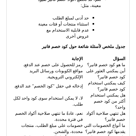
معينة، مثل:
حد أدنى لمبلغ الطلب
استثناء منتجات أو فئات معينة
عدم قابلية الاستخدام مع
عروض أخرى
جدول ملخص لأسئلة شائعة حول كود خصم فانير
السؤال
الإجابة
ما هو كود خصم فانير؟
رمز للحصول على خصم عند الدفع.
أين يمكنني العثور على
مواقع الكوبونات ورسائل البريد
كود خصم فانير؟
الإلكتروني الترويجية.
كيف يمكنني استخدام
إدخاله في حقل "كود الخصم" عند الدفع.
كود خصم فانير؟
هل يمكنني استخدام
لا، لا يمكن استخدام سوى كود واحد لكل
أكثر من كود خصم
طلب.
واحد؟
هل تنتهي صلاحية أكواد
نعم، عادةً ما تنتهي صلاحية أكواد الخصم
خصم فانير؟
في فترة محددة.
ما أنواع الخصومات التي
خصومات على مبلغ الطلب، منتجات
يقدمها كود خصم فانير؟
محددة، والشحن.