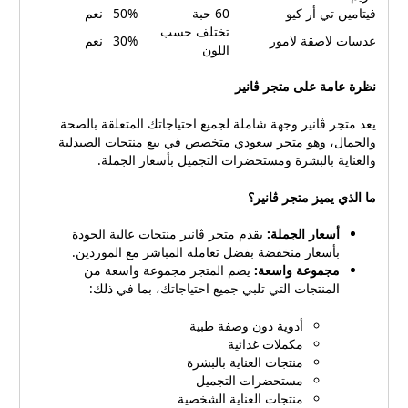
فيتامين تي أر كيو
60 حبة
50%
نعم
تختلف حسب
عدسات لاصقة لامور
30%
نعم
اللون
نظرة عامة على متجر ڤانير
يعد متجر ڤانير وجهة شاملة لجميع احتياجاتك المتعلقة بالصحة
والجمال، وهو متجر سعودي متخصص في بيع منتجات الصيدلية
والعناية بالبشرة ومستحضرات التجميل بأسعار الجملة.
ما الذي يميز متجر ڤانير؟
أسعار الجملة:
يقدم متجر ڤانير منتجات عالية الجودة
بأسعار منخفضة بفضل تعامله المباشر مع الموردين.
مجموعة واسعة:
يضم المتجر مجموعة واسعة من
المنتجات التي تلبي جميع احتياجاتك، بما في ذلك:
أدوية دون وصفة طبية
مكملات غذائية
منتجات العناية بالبشرة
مستحضرات التجميل
منتجات العناية الشخصية