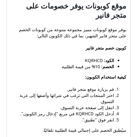
موقع كوبونات يوفر خصومات على
بتجربة تسوق مجزية في متجر
فانير، والحصول على أثاث
متجر فانير
وديكور فاخر بأسعار معقولة.
اقسام متجر ڤانير أقسام متجر
يوفر موقع كوبونات مميز مجموعة متنوعة من كوبونات الخصم
ڤانير العناية العناية بالبشرة:
على متجر فانير الشهير، بما في ذلك الكوبون التالي:
كريم مرطب، غسول البشرة،
مقشرات البشرة والعناية
كوبون خصم متجر فانير
الشخصية. العناية بالوجه: كريم
الوجه، غسول الوجه، مقشر
الكود:
KQRHCD
الوجه، أقنعة الوجه. العناية
الخصم:
10% من قيمة الطلبية
بالشعر: شامبو وبلسم، كريمات
الشعر، سيروم الشعر، زيوت
كيفية استخدام الكوبون:
الشعر، ماسكات الشعر،
قم بزيارة موقع متجر فانير.
صبغات الشعر، محفزات نمو
اختر المنتجات التي ترغب في شرائها وأضفها إلى عربة
الشعر، الشعر الكيرلي،
التسوق.
مجموعة العناية بالشعر، مباخر
انتقل إلى صفحة عربة التسوق.
الشعر وأجهزة الشعر. العناية
أدخل الكود KQRHCD في مربع "إدخال رمز الكوبون".
بالجسم: لوشن الجسم، مرطب
انقر فوق "تطبيق".
الجسم، زيوت الجسم، كريم
العضلات، جل الاستحمام،
سيُطبق الخصم على إجمالي قيمة الطلبية تلقائيًا.
بودرة جسم، مقشرات الجسم،