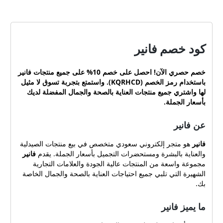
الرائدة، مجموعة واسعة من
منتجات الصيدلية والعناية
بالبشرة ومستحضرات التجميل
بسعر الجملة، مما يتيح لك
كود خصم فانير
الاستفادة من منتجات عالية
الجودة بأسعار معقولة. جميع
خصم حصري الآن! احصل على خصم 10% على جميع منتجات
فانير
كوبونات متجر ڤانير كوبون: كود
باستخدام رمز الخصم (
KQRHCD
). واستمتع بتجربة تسوق لا مثيل
خصم فانير رمز الخصم:
لها واشتري جميع منتجات العناية بالصحة والجمال المفضلة لديك
KQRHCD توفر هذه الكوبونات
بأسعار الجملة.
خصومات وعروض حصرية
على مجموعة واسعة من
عن فانير
المنتجات والخدمات من متجر
فانير. يمكن استخدام رموز
فانير
هو متجر إلكتروني سعودي متخصص في بيع منتجات الصيدلية
الخصم هذه عند تسجيل
والعناية بالبشرة ومستحضرات التجميل بأسعار الجملة. يقدم
فانير
المغادرة لتطبيق الخصم على
مجموعة واسعة من المنتجات عالية الجودة والعلامات التجارية
إجمالي مبلغ الطلب. موقع
الشهيرة التي تلبي جميع احتياجات العناية بالصحة والجمال الخاصة
الكوبونات تقدم منصة كوبونات
بك.
مشهورة مجموعة واسعة من
كوبونات الخصم لمتجر فانير
ما يميز فانير
المرموق. ومن بين هذه
الكوبونات، يبرز كوبون حصري