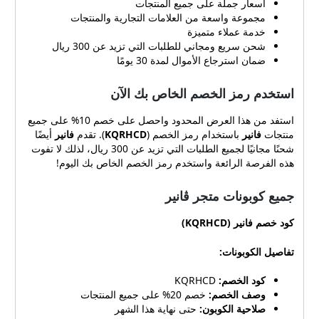
أسعار جملة على جميع المنتجات
(KQRHCD) الذي يمنح
مجموعة واسعة من العلامات التجارية والمنتجات
المتسوقين خصمًا بنسبة 10%
خدمة عملاء متميزة
على إجمالي قيمة طلباتهم. يُعد
شحن سريع ومجاني للطلبات التي تزيد عن 300 ريال
متجر فانير وجهة مثالية لمحبي
ضمان استرجاع الأموال لمدة 30 يومًا
الأثاث المنزلي المتميز
والديكورات الأنيقة. ويضم
استخدم رمز الخصم الخاص بك الآن
المتجر مجموعة واسعة من
قطع الأثاث عالية الجودة، بما
استفد من هذا العرض المحدود واحصل على خصم 10% على جميع
في ذلك الأرائك والكراسي
منتجات
فانير
باستخدام رمز الخصم (
KQRHCD
). تقدم
فانير
أيضًا
وطاولات الطعام ووحدات
شحنًا مجانيًا لجميع الطلبات التي تزيد عن 300 ريال، لذلك لا تفوت
التخزين، بالإضافة إلى مجموعة
هذه الفرصة الرائعة واستخدم رمز الخصم الخاص بك اليوم!
مختارة من الإكسسوارات
المنزلية المذهلة. لتحقيق
جميع كوبونات متجر ڤانير
أقصى استفادة من كوبون
الخصم (KQRHCD)، يمكن
كود خصم فانير (KQRHCD)
للمتسوقين اتباع الخطوات
التالية: زيارة موقع الكوبونات
تفاصيل الكوبونات:
المشهور. البحث عن متجر
فانير وإيجاد كوبون الخصم
كود الخصم:
KQRHCD
(KQRHCD). نسخ رمز الكوبون
وصف الخصم:
خصم 20% على جميع المنتجات
وتطبيقه أثناء عملية الدفع في
صلاحية الكوبون:
حتى نهاية هذا الشهر