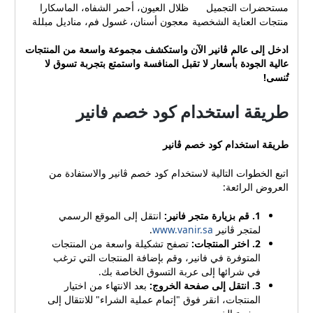
مستحضرات التجميل
ظلال العيون، أحمر الشفاه، الماسكارا
منتجات العناية الشخصية
معجون أسنان، غسول فم، مناديل مبللة
ادخل إلى عالم ڤانير الآن واستكشف مجموعة واسعة من المنتجات
عالية الجودة بأسعار لا تقبل المنافسة واستمتع بتجربة تسوق لا
تُنسى!
طريقة استخدام كود خصم فانير
طريقة استخدام كود خصم ڤانير
اتبع الخطوات التالية لاستخدام كود خصم ڤانير والاستفادة من
العروض الرائعة:
1. قم بزيارة متجر فانير:
انتقل إلى الموقع الرسمي
لمتجر ڤانير
www.vanir.sa
.
2. اختر المنتجات:
تصفح تشكيلة واسعة من المنتجات
المتوفرة في فانير، وقم بإضافة المنتجات التي ترغب
في شرائها إلى عربة التسوق الخاصة بك.
3. انتقل إلى صفحة الخروج:
بعد الانتهاء من اختيار
المنتجات، انقر فوق "إتمام عملية الشراء" للانتقال إلى