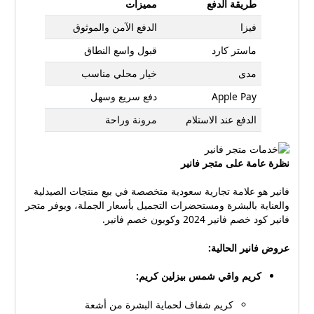
طريقة الدفع
مميزات
لدى فانير قناة دعم مخصصة
على وسائل التواصل
فيزا
الدفع الآمن والموثوق
الاجتماعي، حيث يمكن للعملاء
الاتصال بممثلي خدمة العملاء
ماستر كارد
قبول واسع النطاق
مباشرةً لحل الاستفسارات
مدى
خيار محلي مناسب
وحل المشكلات. يمكن الوصول
إلى فريق الدعم من خلال
Apple Pay
دفع سريع وسهل
الرسائل الخاصة أو التعليقات
الدفع عند الاستلام
مرونة وراحة
على صفحات وسائل التواصل
الاجتماعي أو عن طريق إرسال
رسالة مباشرة عبر منصة دعم
نظرة عامة على متجر فانير
مخصصة.VV
فانير هو علامة تجارية سعودية متخصصة في بيع منتجات الصيدلية
والعناية بالبشرة ومستحضرات التجميل بأسعار الجملة، ويوفر متجر
فانير كود خصم فانير 2024 وكوبون خصم فانير.
عروض فانير الحالية:
كريم واقي شمس بيزلين كريم:
كريم شفاف لحماية البشرة من أشعة