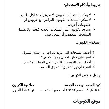
متجر فانير عبر الإنترنت. بمجرد
شروط وأحكام الاستخدام:
تطبيق الكوبون، سيُخصم تلقائيًا
10% من إجمالي قيمة الطلبية.
لا يمكن استخدام الكوبون إلا مرة واحدة لكل طلب.
ويوفر هذا الكوبون فرصة رائعة
لا يمكن استخدام الكوبون بالتزامن مع عروض أو
للمتسوقين لتوفير المال على
خصومات أخرى.
مشترياتهم من أثاث فانير
يسري الكوبون على المنتجات العادية فقط، ولا يشمل
وديكوراته المميزة دون
المنتجات المخفضة أو المعروضة.
المساومة على الجودة أو
استخدام الكوبون:
الأناقة. بالإضافة إلى كوبون
الخصم (KQRHCD)، تقدم
أضف المنتجات التي تريد شرائها إلى سلة التسوق.
منصة كوبونات هذه أيضًا
انقر على خيار "إدخال رمز الكوبون".
مجموعة من الكوبونات
أدخل رمز الخصم KQRHCD في الحقل المخصص.
والعروض الترويجية الأخرى
انقر على زر "تطبيق" لتطبيق الخصم.
لمتجر فانير. يمكن للمتسوقين
تصفح المنصة للعثور على
جدول ملخص الكوبون:
أحدث العروض التي تناسب
احتياجاتهم وتوفير المزيد من
كود الخصم
وصف الخصم
صلاحية الكوبون
المال على مشترياتهم. من
KQRHCD
خصم 20% على جميع المنتجات
نهاية هذا الشهر
خلال الاستفادة من كوبونات
الخصم والعروض الترويجية من
موقع الكوبونات
منصة الكوبونات الموثوقة هذه،
يمكن للمتسوقين الاستمتاع