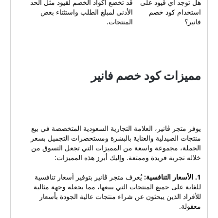
هل توجد أي قيود على
قد تخضع أكواد الخصم لقيود مثل الحد
استخدام كود خصم
الأدنى لمبلغ الطلب واستثناء بعض
فانير؟
المنتجات.
مميزات كود خصم فانير
يوفر متجر ڤانير، العلامة التجارية السعودية المتخصصة في بيع
منتجات الصيدلية والعناية بالبشرة ومستحضرات التجميل بسعر
الجملة، مجموعة واسعة من المميزات التي تجعل التسوق من
خلاله تجربة فريدة وممتعة. وإليك أبرز هذه المميزات:
1. الأسعار التنافسية:
يُعرف متجر ڤانير بتوفير أسعار تنافسية
للغاية على جميع المنتجات التي يبيعها، مما يجعله وجهة مثالية
للأفراد الذين يبحثون عن شراء منتجات عالية الجودة بأسعار
معقولة.