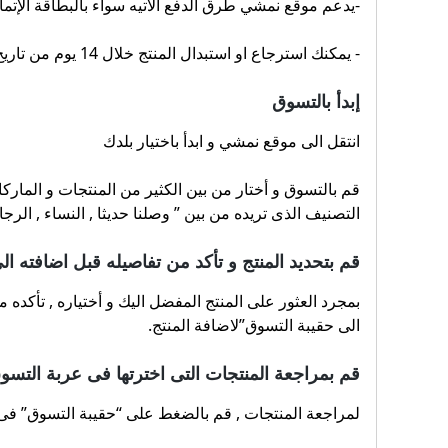
-يدعم موقع نمشي طرق الدفع الاتيه سواء بالبطاقة الإتمانية ، حوالة بنكية ، حساب al
- يمكنك استرجاع او استبدال المنتج خلال 14 يوم من تاريخ وصول المنتج اليك
إبدأ بالتسوق
انتقل الى موقع نمشي و ابدأ باختيار بلدك
قم بالتسوق و أختار من بين الكثير من المنتجات و الماركا
التصنيف الذى تريده من بين ” وصلنا حديثا , النساء , الرج
قم بتحديد المنتج و تأكد من تفاصيله قبل اضافته ا
بمجرد العثور على المنتج المفضل اليك و أختياره , تأكد
الى حقيبة التسوق”لاضافة المنتج.
قم بمراجعة المنتجات التى اخترتها فى عربة التسو
لمراجعة المنتجات , قم بالضغط على “حقيبة التسوق” فى ال