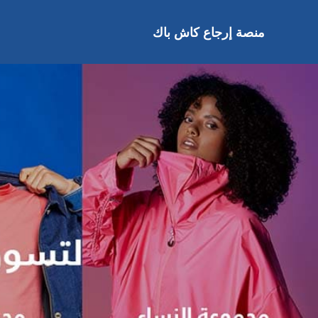
خطى
لى
منصة إرجاع كاش باك
لمحتوى