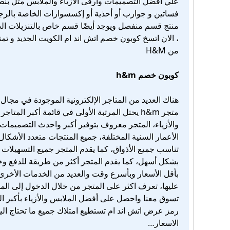
علي افضل التصميمات وارقى الازياء والملابس مثل بن
فساتين و جوارب أو أحذية أو إكسسوارات الخاصة بالرج
منتج قسم منفصل ويوجد أيضًا قسم خاص بالتنزيلات ال
، الان اتسخ كوبون خصم اتش اند ام الكويت الجديد و تمت
من H&M
كوبون خصم h&m
هناك العديد من المتاجر الإلكترونية الموجودة في مجال ب
متجر h&m يحتل المرتبة الأولى في قائمة أكبر ال
والأزياء، المتجر معروف بتوفير أكبر واحدث التصميمات ا
الأعمار السنية المختلفة، جميع المنتجات متعدد الأشكال 
تناسب جميع الأذواق، كما يقدم المتجر جميع التسهيلات 
بشكل أسهل، كما يقدم المتجر أكثر من طريقة للدفع 
بأقل الأسعار وبأسرع وقت والعديد من الخدمات الأخرى
عليها، تعرف اكثر على المتجر من خلال الدخول إلى المت
تسوق معنا واحصل على أفضل الملابس والأزياء بأكبر ا
رمز عرض اتش اند ام تستطيع امتلاك جميع ما تحتاج الي
الاسعار…