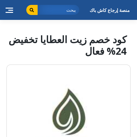
خطى
لى
منصة إرجاع كاش باك
لمحتوى
كود خصم زيت العطايا تخفيض
24% فعال