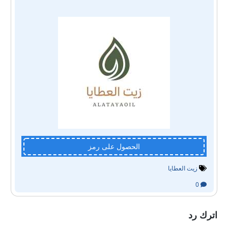
الحصول على رمز
زيت العطايا
0
اترك رد