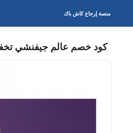
خطى
لى
منصة إرجاع كاش باك
لمحتوى
كود خصم عالم جيفنشي تخفيض