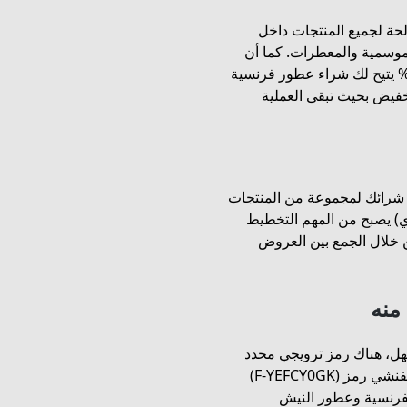
ونات متجر World Givenchy أنها صالحة لجميع المنتجات داخل
لموسمية والمعطرات. كما أن
كانية تفعيل الكوبون أثناء وجود عروض تصل حتى 70% يتيح لك شراء عطور فرنسية
خفيض بحيث تبقى العملية
يد جدًا خاصة عند شرائك لمجموعة من المنتجات
قصى للخصم (100 ريال سعودي) يصبح من المهم التخطيط
 خلال الجمع بين العروض
منه
، هناك رمز ترويجي محدد
يمكنك استخدامه مباشرة عند الدفع. كود خصم عالم جيفنشي رمز (F-YEFCY0GK)
العطور الفرنسية وعطور النيش