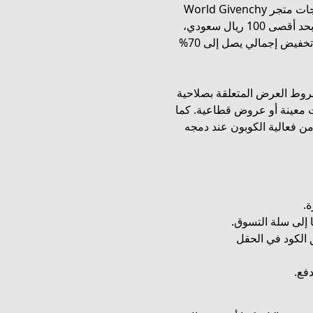
ومعطرات الجو وعطور الشعر والجسم وغيرها من منتجات متجر World Givenchy
السعودية. يعمل الكود ضمن شروط واضحة: خصم 5% بحد أقصى 100 ريال سعودي،
ويمكن تفعيله إلى جانب العروض الحالية للحصول على تخفيض إجمالي يصل إلى 70%
شروط العرض المتعلقة بصلاحية
ت معينة أو عروض قطاعية. كما
من فعالية الكوبون عند دمجه
ة.
ا إلى سلة التسوق.
 الكود في الحقل
فع.