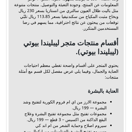
المعلومات عن المنتج، وجودة التعبئة والتوصيل. منتجات متنوعة
مثل باليت ظلال العيون سالتري من انستازيا بسعر 230 ريال
وبخاخ مثبت المكياج من سكندنيفيا بسعر 113.85 ريال تلبّي
توقعات من يبحثون عن نتائج احترافية، مما يسهم في رضا
المستخدمين المتكرر.
أقسام منتجات متجر ليبليندا بيوتي
(ليبليندا بيوتي).
يحتوي المتجر على أقسام واضحة تغطي معظم احتياجات
العناية والجمال، وفيما يلي عرض مفصل لكل قسم مع أمثلة
منتجات:
العناية بالبشرة
مجموعة الارز من اي ام فروم الكورية لتفتيح وشد
البشرة — 199 ريال.
مجموعات تفتيح مثل مجموعة تفتيح البشرة وعلاج
البقع الداكنة من اكسيس – 3 قطع — 199 ريال.
سيروم اصلاح وحماية الشعر من ام اند كي
و
سيروم تفتيح البشرة بالفيتامينات من ايكوال بيري