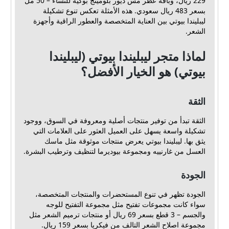
229 ريال، وباقة عطر مس ديور بلومينج بوكيه للنساء – 50 مل
بسعر 483 ريال سعودي. هذه الأمثلة تعكس تنوع تشكيلة
ليبليندا بيوتي بين العناية المتخصصة والعطور الراقية وأجهزة
الشعر.
لماذا متجر ليبليندا بيوتي (ليبليندا
بيوتي) هو الخيار الأفضل؟
الثقة
الثقة تبدأ من توفير منتجات أصلية ومعروفة في السوق، ووجود
تشكيلة واسعة يسهل على العميل العثور على العلامات التي
يثق بها. ليبليندا بيوتي يعرض منتجات موثوقة مثل ماسك
العسل من غارنييه ومجموعة بيوديرما لتنظيف وترطيب البشرة.
الجودة
الجودة تظهر في تنوع المستحضرات والمنتجات المتخصصة،
سواء كانت مجموعات تفتيح مثل مجموعة التفتيح للوجه
والجسم – 3 قطع بسعر 69 ريال أو منتجات ترميم الشعر مثل
مجموعة اصلاح الشعر التالف من فيكريا بسعر 159 ريال.