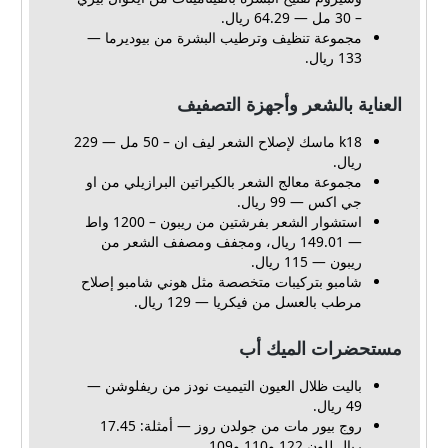
– 30 مل — 64.29 ريال
.
مجموعة تنظيف وترطيب البشرة من بيوديرما —
133 ريال.
العناية بالشعر وأجهزة التصفيف
k18 ماسك لإصلاح الشعر ليف ان – 50 مل — 229
ريال.
مجموعة معالج الشعر بالكيراتين البرازيلي من او
جي اكس — 99 ريال.
استشوار الشعر بفرشتين من ريبون – 1200 واط
— 149.01 ريال، ومجفف ومصفف الشعر من
ريبون — 115 ريال.
شامبو بتركيبات متخصصة مثل هوني شامبو إصلاح
مرطب بالعسل من فيكريا — 129 ريال.
مستحضرات الميك أب
باليت ظلال العيون التيميت نودز من ريفلوشن —
49 ريال.
روج بيور مات من جولدن روز — أمثلة: 17.45
ريال للون 122 و110 و109.