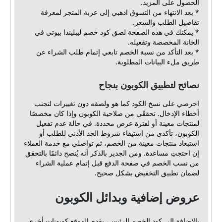
الحصول على المزيد.
* بعد الانتهاء من التسوق اذهبي إلى عربة المتجر لمعرفة
تفاصيل الطلب والسعر.
* يمكنك في هذه الصفحة لصق كود خصم ليبليندا بيوتي في
الخانة المخصصة وتفعيله.
* بعد التأكد من نسبة الخصم تابعي إتمام طلب الشراء عن
طريق ملء البيانات المطلوبة.
نصائح لتطبيق الكوبون بنجاح
احرصي على نسخ الكود كما هو ولصقه دون تغييرات لتجنب
أخطاء الإدخال. تحققّي من صلاحية الكوبون وإذا كان مخصصًا
لمنتجات معينة أو لفترة عرض محددة. في حالة عدم تفعيل
الكوبون، تأكدي من استيفاء شروط الحد الأدنى للطلب أو
استبعاد منتجات معينة من الخصم، ثم تواصلي مع خدمة العملاء
إن احتجتِ مساعدة. ومن الجدير بالذكر أنه يُنصح دائمًا بالتحقق
من نسب الخصم في صفحة الدفع قبل إتمام عملية الشراء
لضمان تطبيق التخفيض بشكل صحيح.
عروض إضافية وبدائل الكوبون
بالإضافة إلى كود الخصم الرئيس، يقدم الموقع كوبونات أخرى