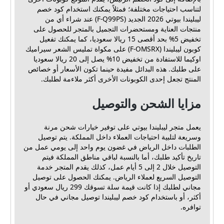
لتناسب احتياجات مختلفة؛ فمثلاً يمكنك استخدام كود خصم
ليبليندا بيوتي 2026 الجديد (F-Q99PS) عند شراء أي من
منتجات العناية ومستحضرات التجميل بالمتجر للحصول على
تخفيض 5% بحد أقصى 15 ريالا سعوديا، كما يمكنك تفعيل
كوبون ليبليندا (F-OMSRX) على مكواة تمليس الشعر سيراميك
اوكيما للاستفادة من تخفيض 10% يصل إلى 20 ريالا سعوديا
على طلبك. هذه البدائل مفيدة حينما تكون الأسعار أو خصائص
المنتج تجعل إحدى الكوبونات الأخرى أكثر ملاءمة لطلبك.
مزايا الشحن والتوصيل
يعمل متجر ليبليندا بيوتي على توفير خيارات شحن مرنة
وسريعة لتلبية احتياجات العملاء داخل المملكة. يتم توصيل
الطلبات داخل الرياض في غضون يوم واحد إلى يومي عمل من
تاريخ تأكيد طلبك، أما بالنسبة لباقي مناطق المملكة فيتم
التوصيل خلال 2 إلى 5 أيام عمل، كذلك يقدم المتجر خدمة
التوصيل السريع لعملاء الرياض. يمكنك الحصول على توصيل
مجاني لطلبك إذا كانت قيمة سلة تسوقك 299 ريال سعودي أو
أكثر، أو باستخدام كود خصم ليبليندا توصيل مجاني في حال
توافره.