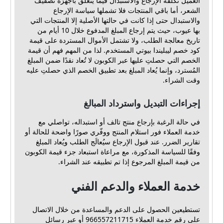
العميل تكلفة الإرجاع والاستبدال فيما يتعلق بأجهزة تصفيف
الشعر، أما باقي المنتجات فلا تشملها سياسة الإرجاع
والاستبدال حتى إذا كانت في حالتها الأصلية إلا المنتجات التي
بها عيوب، حيث يتم إرجاع المبلغ المدفوع خلال 10 أيام من
تاريخ معالجة الطلب، ولا تشتمل الأموال المستردة على قيمة
كود خصم ليبليندا بيوتي المستخدم. لذا من المهم فهم أن قيمة
الخصم التي حصلتِ عليها عبر الكوبون لا تُعاد نقدًا ضمن المبلغ
المُسترد، وإنما يُعاد المبلغ بعد تطبيق الخصم الذي حصلتِ عليه
وقت الشراء.
إجراءات التبديل واسترداد المبالغ
في حالة الرغبة بإرجاع منتج تالف أو استبداله، تواصلي مع
خدمة العملاء فور استلام المنتج ووفّري صورًا واضحة للحالة أو
تقارير الضرر. عند قبول الإرجاع سيُعالَج الطلب ويُعاد المبلغ
وفقًا للسياسة المذكورة، مع مراعاة استبعاد جزء قيمة الكوبون
من قيمة المبلغ المرجوع إذا تم تطبيقه عند الشراء.
خدمة العملاء والدعم الفني
تستطيعين الحصول على الدعم والمساعدة من خلال الاتصال
على رقم خدمة العملاء 966557211715 أو عبر رسائل