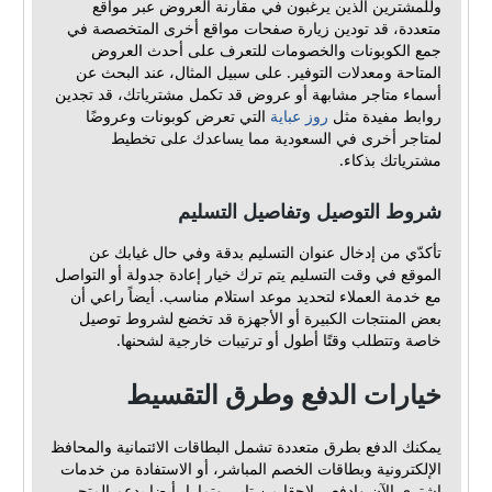
وللمشترين الذين يرغبون في مقارنة العروض عبر مواقع
متعددة، قد تودين زيارة صفحات مواقع أخرى المتخصصة في
جمع الكوبونات والخصومات للتعرف على أحدث العروض
المتاحة ومعدلات التوفير. على سبيل المثال، عند البحث عن
أسماء متاجر مشابهة أو عروض قد تكمل مشترياتك، قد تجدين
روابط مفيدة مثل
روز عباية
التي تعرض كوبونات وعروضًا
لمتاجر أخرى في السعودية مما يساعدك على تخطيط
مشترياتك بذكاء.
شروط التوصيل وتفاصيل التسليم
تأكدّي من إدخال عنوان التسليم بدقة وفي حال غيابك عن
الموقع في وقت التسليم يتم ترك خيار إعادة جدولة أو التواصل
مع خدمة العملاء لتحديد موعد استلام مناسب. أيضاً راعي أن
بعض المنتجات الكبيرة أو الأجهزة قد تخضع لشروط توصيل
خاصة وتتطلب وقتًا أطول أو ترتيبات خارجية لشحنها.
خيارات الدفع وطرق التقسيط
يمكنك الدفع بطرق متعددة تشمل البطاقات الائتمانية والمحافظ
الإلكترونية وبطاقات الخصم المباشر، أو الاستفادة من خدمات
اشتري الآن وادفعي لاحقا من تابي وتمارا، أيضا يدعم المتجر