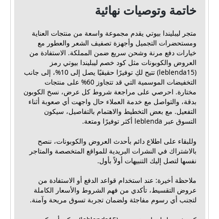
خاتمة وتوصيات نهائية
متجر ليبليندا بيوتي يقدم مجموعة واسعة من منتجات العناية
ومستحضرات التجميل وأجهزة تصفيف الشعر والعطور مع
خيارات دفع مرنة وشحن سريع ضمن المملكة. الاستفادة من
العروض والكوبونات مثل كود خصم ليبليندا بيوتي رمز
(leblenda15) تتيح لكِ توفيرًا حقيقيًا يصل إلى 10%، إلى جانب
التخفيضات الموسمية التي قد تتجاوز 60% على منتجات
مختارة. احرصي على مراجعة شروط كل عرض، نسخ الكوبون
بدقة، والتواصل مع خدمة العملاء حال واجهت أي صعوبة أثناء
التفعيل. مع بعض التخطيط والاهتمام بالتفاصيل، سيكون
التسوق عبر leblenda أكثر توفيرًا ومتعة.
وللبقاء على اطلاع دائم بأحدث العروض والكوبونات، ننصح
بالاشتراك في النشرات البريدية للمواقع المتخصصة والمتاجر
نفسها لتصل إليك التنبيهات أولاً بأول.
ملاحظة أخيرة: عند استخدام قواعد الدفع أو الاستفادة من
عروض التقسيط، تأكدي من فهم الشروط والأسعار الكاملة
لتجنب أي رسوم مفاجئة ولضمان تجربة تسوق مريحة وآمنة.