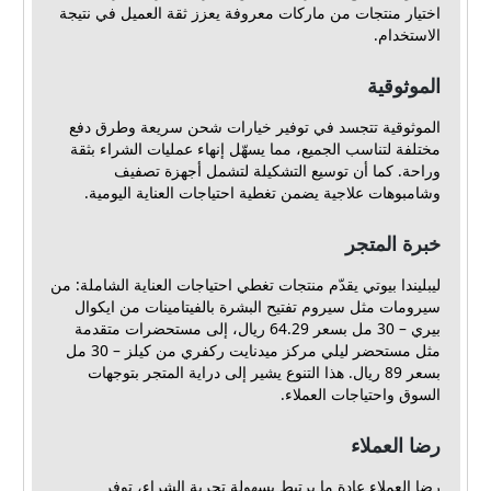
اختيار منتجات من ماركات معروفة يعزز ثقة العميل في نتيجة
الاستخدام.
الموثوقية
الموثوقية تتجسد في توفير خيارات شحن سريعة وطرق دفع
مختلفة لتناسب الجميع، مما يسهّل إنهاء عمليات الشراء بثقة
وراحة. كما أن توسيع التشكيلة لتشمل أجهزة تصفيف
وشامبوهات علاجية يضمن تغطية احتياجات العناية اليومية.
خبرة المتجر
ليبليندا بيوتي يقدّم منتجات تغطي احتياجات العناية الشاملة: من
سيرومات مثل سيروم تفتيح البشرة بالفيتامينات من ايكوال
بيري – 30 مل بسعر 64.29 ريال، إلى مستحضرات متقدمة
مثل مستحضر ليلي مركز ميدنايت ركفري من كيلز – 30 مل
بسعر 89 ريال. هذا التنوع يشير إلى دراية المتجر بتوجهات
السوق واحتياجات العملاء.
رضا العملاء
رضا العملاء عادة ما يرتبط بسهولة تجربة الشراء، توفر