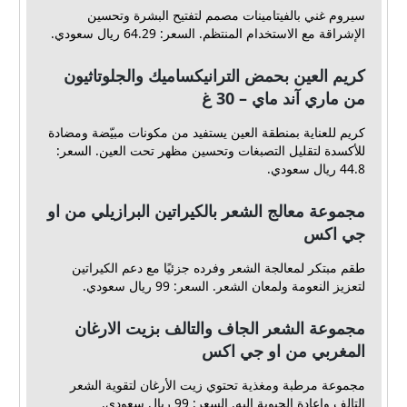
سيروم غني بالفيتامينات مصمم لتفتيح البشرة وتحسين
الإشراقة مع الاستخدام المنتظم. السعر: 64.29 ريال سعودي.
كريم العين بحمض الترانيكساميك والجلوتاثيون
من ماري آند ماي – 30 غ
كريم للعناية بمنطقة العين يستفيد من مكونات مبيّضة ومضادة
للأكسدة لتقليل التصبغات وتحسين مظهر تحت العين. السعر:
44.8 ريال سعودي.
مجموعة معالج الشعر بالكيراتين البرازيلي من او
جي اكس
طقم مبتكر لمعالجة الشعر وفرده جزئيًا مع دعم الكيراتين
لتعزيز النعومة ولمعان الشعر. السعر: 99 ريال سعودي.
مجموعة الشعر الجاف والتالف بزيت الارغان
المغربي من او جي اكس
مجموعة مرطبة ومغذية تحتوي زيت الأرغان لتقوية الشعر
التالف وإعادة الحيوية إليه. السعر: 99 ريال سعودي.