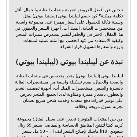
تبحثين عن أفضل العروض لتجربة منتجات العناية والجمال بأقل
تكلفة ممكنة؟ كود خصم ليبليندا بيوتي (ليبليندا بيوتي) يمثل
وسيلة فعّالة للحصول على أسعار مميزة على مجموعة واسعة
من مستحضرات العناية، الميك أب، أجهزة الشعر والعطور. في
هذا المقال الاحترافي والجاهز للنشر نستعرض مميزات المتجر
وكيفية الاستفادة من كود الخصم، مع أمثلة عملية لمنتجات
بارزة وأسعارها لتسهيل قرار الشراء.
نبذة عن ليبليندا بيوتي (ليبليندا بيوتي)
ليبليندا بيوتي (ليبليندا بيوتي) متجر متخصص في منتجات العناية
والصحة والجمال، يقدم تشكيلة واسعة من مستحضرات العناية
بالبشرة والشعر، مستحضرات الميك أب، أجهزة تصفيف الشعر
والعطور، بأسعار مميزة ومتناولة لدى الجميع. المتجر يحرص
على توفير خيارات دفع متعددة وخدمة شحن سريع لضمان
تجربة تسوق مريحة وفعّالة.
من بين المنتجات المتوفرة تجدين على سبيل المثال: مجموعة
كريم كينتا لتفتيح المناطق الحساسة والمفاصل بسعر 69 ريال
سعودي، k18 ماسك لإصلاح الشعر ليف ان – 50 مل بسعر