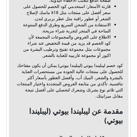
صفحة الدفع لتجنب الأخطاء اليدوية.
قارنة الأسعار: استخدمي كود الخصم للحصول على
سعر أفضل على منتجات مثل k18 ماسك لإصلاح
الشعر أو عطور راقية مثل عطر بربري لندن.
الاستفادة من الشحن السريع وطرق الدفع المتنوعة
المتاحة في المتجر لتجربة شراء مريحة.
الاطلاع على العروض والمجموعات المجمعة لأن
كود الخصم قد يزيد من قيمة التخفيض عند شراء
مجموعات مثل مجموعة تفتيح وترطيب البشرة من
اكيور أو مجموعة غارنييه للعناية بالشعر.
كود خصم ليبليندا بيوتي (ليبليندا بيوتي) يمكن أن يكون مفتاحك
للحصول على منتجات عالية الجودة من مستحضرات العناية
بالبشرة والشعر، الميك أب، وأفضل العطور بأسعار أكثر
تنافسية. تأكدي من متابعة العروض المتجددة واختيار المنتجات
التي تلائم نوع بشرتك وشعرك لتحصلي على أفضل نتيجة
مقابل ميزانيتك.
مقدمة عن ليبليندا بيوتي (ليبليندا
بيوتي)