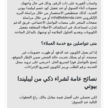
واتساب الفورية على ذات الرقم، وذلك في حال واجهتك
صعوبات أثناء التسوق أو عند تفعيل كود خصم ليبليندا بيوتي
الجديد، كذلك تستطيعين الاستفسار من خلال مراسلة البريد
الإلكتروني
info@leblenda.com
أو من خلال مراسلة
صفحات المتجر على منصات التواصل الاجتماعي. فريق الدعم
مُدرّب لمساعدتك في استكشاف الأخطاء المتعلقة بتفعيل
الكوبونات وتقديم الحلول الملائمة أو توجيهك بالبدائل المتاحة.
متى تتواصلين مع خدمة العملاء؟
إذا لم يعمل الكوبون عند الدفع، أو ظهرت خصومات غير
صحيحة، أو لم يصلك تحديث حالة الشحن ضمن الإطار المتوقع،
يُنصح بالتواصل فورًا لتسريع الحل. احرصي على تزويد ممثل
الخدمة برقم الطلب ورمز الكوبون لتسريع الإجراءات.
نصائح عامة لشراء ذكي من ليبليندا
بيوتي
لكي تحصلي على أفضل قيمة مقابل مالك، راعِ الخطوات
التالية عند التسوق: