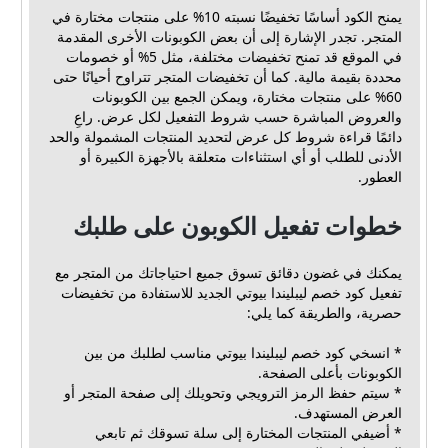
يمنح الكود أساسًا تخفيضًا نسبته 10% على منتجات مختارة في
المتجر. تجدر الإشارة إلى أن بعض الكوبونات الأخرى المقدمة
في الموقع قد تمنح تخفيضات مختلفة، مثل 5% أو خصومات
محددة بقيمة مالية. كما أن تخفيضات المتجر تتراوح أحيانًا حتى
60% على منتجات مختارة، ويمكن الجمع بين الكوبونات
والعروض المباشرة حسب شروط التفعيل لكل عرض. راعِ
دائمًا قراءة شروط كل عرض لتحديد المنتجات المشمولة والحد
الأدنى للطلب أو أي استثناءات متعلقة بالأجهزة الكبيرة أو
العطور.
خطوات تفعيل الكوبون على طلبك
يمكنك في غضون دقائق تسوق جميع احتياجاتك من المتجر مع
تفعيل كود خصم ليبليندا بيوتي الجديد للاستفادة من تخفيضات
حصرية، والطريقة كما يلي:
* انسخي كود خصم ليبليندا بيوتي مناسب لطلبك من بين
الكوبونات بأعلى الصفحة.
* سيتم حفظ الرمز الترويجي وتحويلك إلى صفحة المتجر أو
العرض المستهدف.
* أضيفي المنتجات المختارة إلى سلة تسوقك ثم تابعي