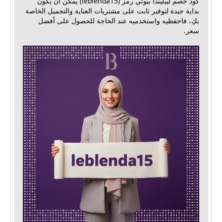
كود خصم ليبليندا بيوتي رمز (leblenda15) يمكن أن يكون
بداية جيدة لتوفير ثابت على مشتريات العناية والتجميل الخاصة
بكِ، فاحفظيه واستخدميه عند الحاجة للحصول على أفضل
سعر.