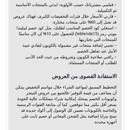
– قسّمي مشترياتك حسب الأولوية: ابدئي بالمنتجات الأساسية
ثم التكميلية.
– قارني الأسعار خلال فترات التخفيضات الكبرى، فهناك عروض
قد تصل إلى 60% على منتجات مختارة.
– استغلي كود الخصم المناسب لطلبك، مثل كود خصم ليبليندا
بيوتي رمز (leblenda15) للحصول على 10% إن كان مناسبًا
للمنتجات التي تختارينها.
– تجنبي إضافة منتجات غير مشمولة بالكوبون لتفادي خيبة
الأمل عند تجاهل الخصم.
– راقبي صلاحية الكوبون وشروطه من حيث الحد الأدنى
للطلب أو المنتجات المستثناة.
الاستفادة القصوى من العروض
التخطيط المسبق لمواعيد الشراء خلال مواسم التخفيض يمكن
أن يضاعف من قيمة التوفير؛ فالجمع بين عروض المتجر
وكوبونات الخصم يمنحك إمكانية شراء ممتلكات عالية الجودة
بسعر أقل بكثير مما تتوقعين. كما أن متابعة القنوات الرسمية
والخاصة بالكوبونات تضمن لكِ الوصول إلى أكواد جديدة قد
تمنح مزايا إضافية مثل الشحن المجاني أو خصم ثابت على
أجهزة محددة.