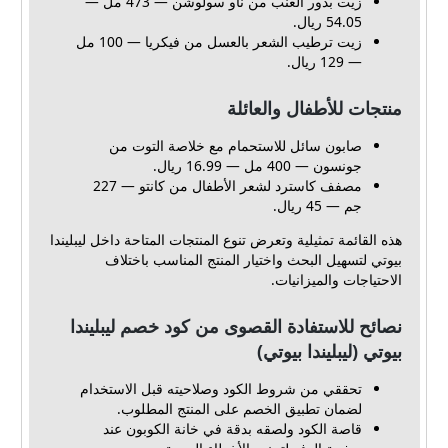
زيت بذور العنب من ناو سولوشن — 473 مل —
54.05 ريال.
زيت ترطيب الشعر بالعسل من فيكريا — 100 مل
— 129 ريال.
منتجات للأطفال والعائلة
صابون سائل للاستحمام مع خلاصة التوت من
جونسون — 400 مل — 16.99 ريال.
مصفف كاسترد لشعر الأطفال من كانتو — 227
جم — 45 ريال.
هذه القائمة تمثيلية وتعرض تنوع المنتجات المتاحة داخل ليبليندا
بيوتي لتسهيل البحث واختيار المنتج المناسب باختلاف
الاحتياجات والميزانيات.
نصائح للاستفادة القصوى من كود خصم ليبليندا
بيوتي (ليبليندا بيوتي)
تحققي من شروط الكود وصلاحيته قبل الاستخدام
لضمان تطبيق الخصم على المنتج المطلوب.
قاصة الكود ولصقه بدقة في خانة الكوبون عند