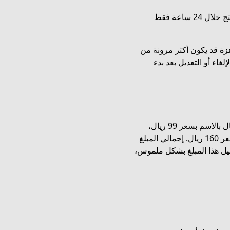
فترة الاسترجاع: يحق للعميل طلب استرجاع المنتج خلال 24 ساعة فقط
زة قد يكون أكثر مرونة من
ء أو التعديل بعد بدء
لنفترض أنك ترغب في شراء مجموعة من الهدايا: سلسال بالاسم بسعر 99 ريال،
أسوارة بحفر الحرف بسعر 99 ريال، ومبخرة بالاسم بسعر 160 ريال. إجمالي المبلغ
ك تقليل هذا المبلغ بشكل ملموس،