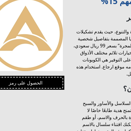
15%
ر
 والتنوع، حيث يقدم تشكيلات
يا المصممة بتفاصيل شخصية
ومميزة. سواء كنت تبحث عن قلادة فريدة مثل “قلادة المجرة” بسعر 99 ريال سعودي،
ر اجوان خيارات تلائم مختلف الأذواق
لى التوفير هي الكوبونات
دمه موقع ارجاع. استخدام هذه
ل.
الحصول على رمز
ن؟
السلاسل والأساور والسبح
ح هدية طابعًا خاصًا لا
ة بالحرف والاسم، أو طقم
مكنك اقتناء سلسال بالاسم