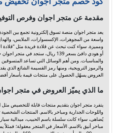
كود خصم متجر اجوان تخفيض مهم 
مقدمة عن متجر اجوان وفرص التوفي
يعد متجر اجوان منصة تسوق إلكترونية تجمع بين الجودة
واسعة من المجوهرات، الإكسسوارات، الملابس، والهدا
أو هودي دافئ بسعر 139 ريال، ستجد في متج
والمناسبات. ومن أهم الوسائل التي تساعد المتسوقين ع
والرموز الترويجية، ومنها رمز القسيمة الشائع الذي يق
العروض يسهّل الحصول على منتجات قيمة بأسعار أفض
ما الذي يميّز العروض في متجر اجوا
يتفرد متجر اجوان بتقديم منتجات قابلة للتخصيص مثل 
واللوحات الجدارية ومباخر بالاسم. المنتجات الشخصية تمن
يُضاهى، سواء كانت سلسلة باسم الحبيب، ميدالية سيار
مباخر أنيق بالاسم. الأسعار في المتجر معقولة؛ فمثلاً ي