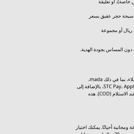
م بسعر 1 ريال (عروض خاصة)، أو تعليقة
قلادة المجرة بسعر 99 ريال أو سبحة حجر عقيق بسعر
ميزانية أكبر: طقم مباخر بالاسم رخام بسعر 230 ريال أو مجموعة
 دون المساس بجودة الهدية.
يوفر متجر اجوان خيارات دفع مرنة لتلبية تفضيلات العملاء، بما في ذلك mada،
بطاقات الائتمان، التحويل البنكي، STC Pay، Apple Pay، Google Pay، بالإضافة إلى
خيارات التقسيط مثل Tabby وTamara، وحتى الدفع عند الاستلام (COD). هذه
مجانية أحيانًا. يمكنك اختيار