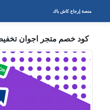
خطى
لى
منصة إرجاع كاش باك
لمحتوى
كود خصم متجر اجوان تخفيض م