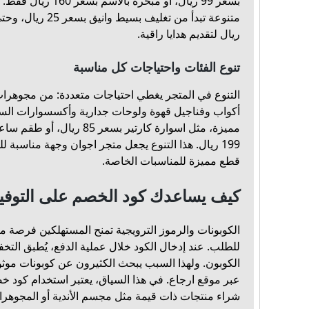
بسعر 99 ريال، أو مبخرة
ريال لتقديم هدايا راقية.
تنوع الفئات واحتياجات كل مناسبة
التنوع في المتجر يغطي احتياجات متعددة: من مجوهرات 
أكواب وفناجيل قهوة ولوحات جدارية وأكسسوارات السي
مميزة، مثل اسوارة كارتير بسعر 
199 ريال. هذا التنوع يجعل متجر اجوان وجهة مناسبة ل
قطع مميزة للمناسبات الخاصة.
كيف يساعدك كود الخصم على التوفي
الكوبونات والرموز الترويجية تمنح المستهلكين فرصة مب
للطلب. عند إدخال الكود خلال عملية الدفع، يُطبق الت
الكوبون. ولهذا السبب يبحث الكثيرون عن كوبونات موثو
عبر موقع ارجاع. في هذا السياق، يعتبر استخدام كود 
شراء منتجات ذات قيمة مثل مجسم الأندية أو المجوهر