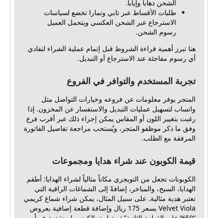
الشحن ذهاباً وإياباً.
طلبات الأقساط عبر تابي وتمارا تخضع لسياسات
الاسترجاع عبر الشحن العكسي ويتحمل العميل
رسوم الشحن.
هنا تبرز أهمية قراءة الشروط قبل إتمام عملية الشراء لتفادي
أي رسوم مفاجئة عند الاسترجاع أو التبديل.
تجربة المستخدم والتوافر في الفروع
المتجر يوفر معلومات عن فروعه وخيارات التواصل مثل
واتساب لتسهيل عمليات التبديل والاستفسار عن المخزون. إذا
رغبت بتغيير اللون أو المقاس يمكن إجراء ذلك عبر أقرب فرع
وفق ما ذكر موظفو المتجر، ويُستحب مراجعة تفاصيل الفاتورة
المرفقة مع الطلب.
قيمة الكوبون عند شراء هدايا ومجموعات
الكوبونات تجعل من التويجري مكاناً مثالياً لشراء الهدايا: أطقم
الهدايا، السبح، والمباخر، إضافةً إلى الشماغات الراقية التي
تعتبر هدية مثالية. على سبيل المثال، يمكن شراء شماغ كريمي
Velvet Viola بسعر 175 ريال وإضافة قطعة إضافية بعروض
“50% على القطعة الثانية” ثم تطبيق الكود، ما يحقق توفيراً