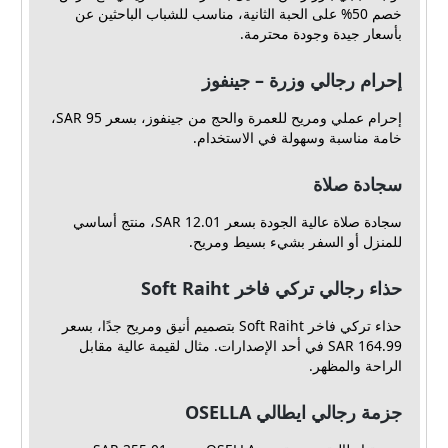
خصم 50% على الحبة الثانية، مناسب للشباب الباحثين عن
بأسعار جيدة وجودة محترمة.
إحرام رجالي وزرة – جينفوز
إحرام عملي ومريح للعمرة والحج من جينفوز، بسعر 95 SAR،
خامة مناسبة وسهولة في الاستخدام.
سجادة صلاة
سجادة صلاة عالية الجودة بسعر 12.01 SAR، منتج أساسي
للمنزل أو السفر بشيء بسيط ومريح.
حذاء رجالي تركي فاخر Soft Raiht
حذاء تركي فاخر Soft Raiht بتصميم أنيق ومريح جدًا، بسعر
164.99 SAR في أحد الإصدارات. مثال لقيمة عالية مقابل
الراحة والمظهر.
جزمة رجالي ايطالي OSELLA