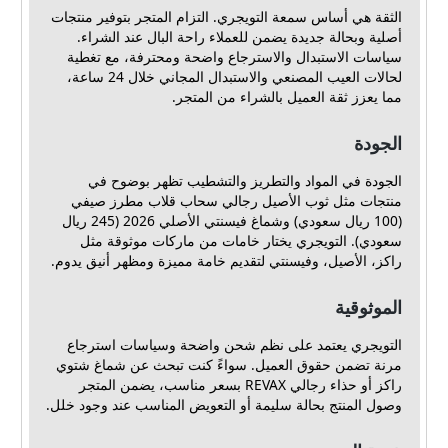
الثقة هي أساس سمعة التويجري. التزام المتجر بتوفير منتجات
أصلية وبحالة جديدة يضمن للعملاء راحة البال عند الشراء.
سياسات الاستبدال والاسترجاع واضحة ومحترفة، مع تغطية
لحالات العيب المصنعي والاستبدال المجاني خلال 24 ساعة،
مما يعزز ثقة العميل بالشراء من المتجر.
الجودة
الجودة في المواد والتطريز والتشطيب تظهر بوضوح في
منتجات مثل ثوب الأصيل رجالي سحاب قلاب مطرز صيفي
(100 ريال سعودي) وشماغ فيسنتي الأصلي 2026 (245 ريال
سعودي). التويجري يختار خامات من ماركات موثوقة مثل
راكز، الأصيل، وفيسنتي لتقديم خامة مميزة ومظهر أنيق يدوم.
الموثوقية
التويجري يعتمد على نظم شحن واضحة وسياسات استرجاع
مرنة تضمن حقوق العميل. سواءً كنت تبحث عن شماغ شتوي
راكز أو حذاء رجالي REVAX بسعر مناسب، يضمن المتجر
وصول المنتج بحالة سليمة أو التعويض المناسب عند وجود خلل.