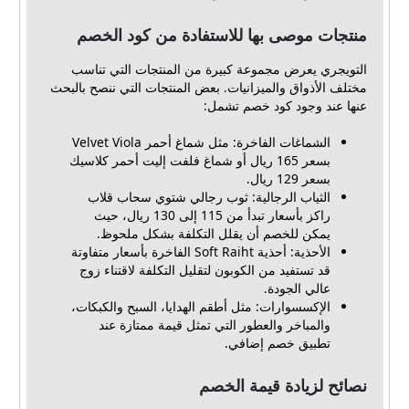
منتجات موصى بها للاستفادة من كود الخصم
التويجري يعرض مجموعة كبيرة من المنتجات التي تناسب
مختلف الأذواق والميزانيات. بعض المنتجات التي ننصح بالبحث
عنها عند وجود كود خصم تشمل:
الشماغات الفاخرة: مثل شماغ أحمر Velvet Viola
بسعر 165 ريال أو شماغ فلفت إليت أحمر كلاسيك
بسعر 129 ريال.
الثياب الرجالية: ثوب رجالي شتوي سحاب قلاب
راكز بأسعار تبدأ من 115 إلى 130 ريال، حيث
يمكن للخصم أن يقلل التكلفة بشكل ملحوظ.
الأحذية: أحذية Soft Raiht الفاخرة بأسعار متفاوتة
قد تستفيد من الكوبون لتقليل التكلفة لاقتناء زوج
عالي الجودة.
الإكسسوارات: مثل أطقم الهدايا، السبح والكبكات،
والمباخر والعطور التي تمثل قيمة ممتازة عند
تطبيق خصم إضافي.
نصائح لزيادة قيمة الخصم