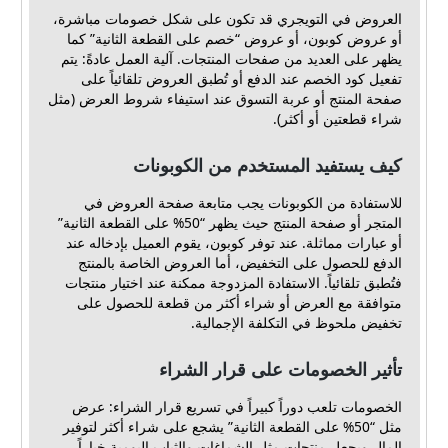
العروض في التويجري قد تكون على شكل خصومات مباشرة،
أو عروض كوبون، أو عروض “خصم على القطعة الثانية” كما
يظهر على العديد من صفحات المنتجات. آلية العمل عادةً: يتم
تفعيل كود الخصم عند الدفع أو تُطبق العروض تلقائياً على
صفحة المنتج أو عربة التسوق عند استيفاء شروط العرض (مثل
شراء قطعتين أو أكثر).
كيف يستفيد المستخدم من الكوبونات
للاستفادة من الكوبونات يجب متابعة صفحة العروض في
المتجر أو صفحة المنتج حيث يظهر “50% على القطعة الثانية”
أو عبارات مماثلة. عند توفر كوبون، يقوم العميل بإدخاله عند
الدفع للحصول على التخفيض، أما العروض الخاصة بالمنتج
فتُطبق تلقائياً. الاستفادة المزدوجة ممكنة عند اختيار منتجات
متوافقة مع العرض أو شراء أكثر من قطعة للحصول على
تخفيض ملحوظ في التكلفة الإجمالية.
تأثير الخصومات على قرار الشراء
الخصومات تلعب دوراً كبيراً في تسريع قرار الشراء: عرض
مثل “50% على القطعة الثانية” يشجع على شراء أكثر لتوفير
المال ويجعل منتجات مثل الشماغات والثياب اليومية خياراً