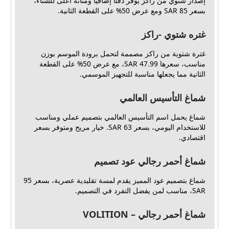
إصدار شتوي من راكز يوفر دفئاً إضافياً ومتانة أعلى للشتاء،
بسعر 85 SAR ومع عرض 50% على القطعة الثانية.
غتره شتوي -راكز
غترة شتوية من راكز مصممة لتحمل برودة الموسم بوزن
مناسب، سعرها 47.99 SAR، مع عرض 50% على القطعة
الثانية مما يجعلها مناسبة للتجهيز الموسمي.
شماغ التأسيس العالمي
شماغ يحمل اسم التأسيس العالمي بتصميم عملي ومناسب
للاستخدام اليومي، بسعر 63 SAR. خيار مريح ومتوفر بسعر
اقتصادي.
شماغ أحمر رجالي عود تصميم
شماغ بتصميم عود المميز يقدم لمسة تقليدية عصرية، بسعر 95
SAR، مناسب لمن يفضل التفرد في التصميم.
شماغ أحمر رجالي – VOLITION