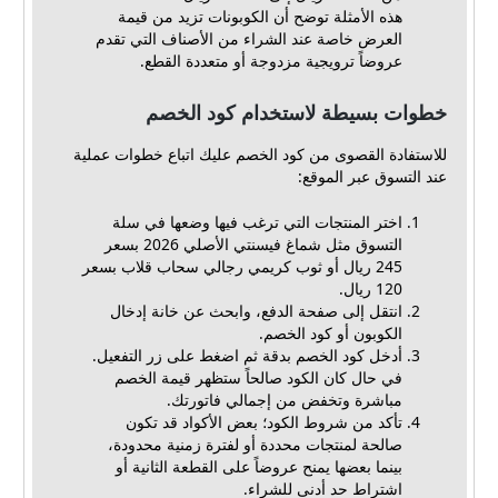
هذه الأمثلة توضح أن الكوبونات تزيد من قيمة
العرض خاصة عند الشراء من الأصناف التي تقدم
عروضاً ترويجية مزدوجة أو متعددة القطع.
خطوات بسيطة لاستخدام كود الخصم
للاستفادة القصوى من كود الخصم عليك اتباع خطوات عملية
عند التسوق عبر الموقع:
اختر المنتجات التي ترغب فيها وضعها في سلة
التسوق مثل شماغ فيسنتي الأصلي 2026 بسعر
245 ريال أو ثوب كريمي رجالي سحاب قلاب بسعر
120 ريال.
انتقل إلى صفحة الدفع، وابحث عن خانة إدخال
الكوبون أو كود الخصم.
أدخل كود الخصم بدقة ثم اضغط على زر التفعيل.
في حال كان الكود صالحاً ستظهر قيمة الخصم
مباشرة وتخفض من إجمالي فاتورتك.
تأكد من شروط الكود؛ بعض الأكواد قد تكون
صالحة لمنتجات محددة أو لفترة زمنية محدودة،
بينما بعضها يمنح عروضاً على القطعة الثانية أو
اشتراط حد أدنى للشراء.