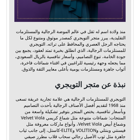
منذ ولادة اسم له ثقل في عالم الموضة الرجالية والمستلزمات
التقليدية، يبرز متجر التويجري كمصدر موثوق ومتنوع لكل ما
يحتاجه الرجل العصري والمحافظ على تراثه. التويجري
للمستلزمات الرجالية، الذي انطلق بخبرة تمتد لعقود، يجمع بين
جودة الخامة، تنوع التصاميم، وأسعار تنافسية بالريال السعودي،
مما يجعله وجهة رئيسية للراغبين في اقتناء شماغات فاخرة،
أثواب جاهزة ومستلزمات يومية بأعلى معايير الثقة والذوق.
نبذة عن متجر التويجري
التويجري للمستلزمات الرجالية هي علامة تجارية عريقة تسعى
منذ 1968 لتقديم أفضل الأصناف الرجالية بأحدث التصاميم
وبأسعار تنافسية. يختص المتجر بتوفير تشكيلة واسعة من
المنتجات: شماغات متنوعة مثل شماغ كريمي Velvet Viola
وشماغ أبيض Velvet Viola، وأنواع ماركات معروفة مثل
فيسنتي وبنتلي وVOLITION وELITE-كاستل، إلى جانب ثياب
جاهزة مثل ثوب الأصيل رجالي سحاب قلاب مطرز صيفي