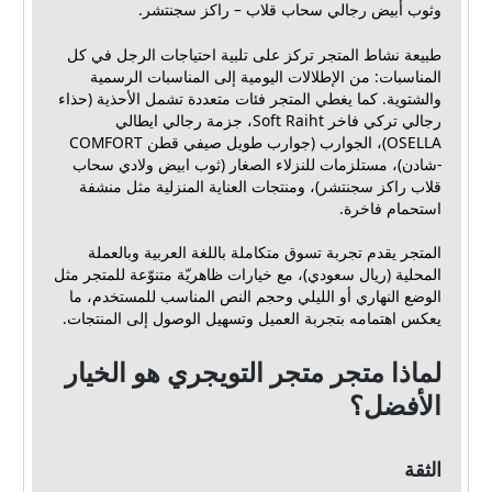
وثوب أبيض رجالي سحاب قلاب – راكز سجنتشر.
طبيعة نشاط المتجر تركز على تلبية احتياجات الرجل في كل
المناسبات: من الإطلالات اليومية إلى المناسبات الرسمية
والشتوية. كما يغطي المتجر فئات متعددة تشمل الأحذية (حذاء
رجالي تركي فاخر Soft Raiht، جزمة رجالي ايطالي
OSELLA)، الجوارب (جوارب طويل صيفي قطن COMFORT
-شادن)، مستلزمات للنزلاء الصغار (ثوب ابيض ولادي سحاب
قلاب راكز سجنتشر)، ومنتجات العناية المنزلية مثل منشفة
استحمام فاخرة.
المتجر يقدم تجربة تسوق متكاملة باللغة العربية وبالعملة
المحلية (ريال سعودي)، مع خيارات ظاهريّة متنوّعة للمتجر مثل
الوضع النهاري أو الليلي وحجم النص المناسب للمستخدم، ما
يعكس اهتمامه بتجربة العميل وتسهيل الوصول إلى المنتجات.
لماذا متجر متجر التويجري هو الخيار
الأفضل؟
الثقة