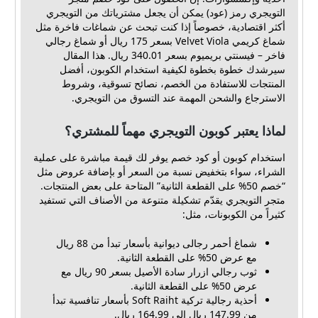
التويجري رمز (عود) يمكن أن يجعل مشترياتك من التويجري
أكثر اقتصادية، خصوصاً إذا كنت تبحث عن شماغات فاخرة مثل
شماغ كريمي Velvet Viola بسعر 175 ريال أو شماغ رجالي
فاخر – فيسنتي بريميوم بسعر 340.01 ريال. هذا المقال
سيرشدك خطوة بخطوة لكيفية استخدام الكوبون، أفضل
المنتجات للاستفادة من الخصم، نصائح تسوقية، وشروط
الاسترجاع والشحن المهمة عند التسوق من التويجري.
لماذا يعتبر كوبون التويجري مهماً للمشتري؟
استخدام كوبون أو كود خصم يوفر لك قيمة مباشرة على عملية
الشراء، سواء بتخفيض نسبة من السعر أو بإضافة عروض مثل
“خصم 50% على القطعة الثانية” المتاحة على بعض المنتجات.
متجر التويجري يقدّم تشكيلة متنوعة من الأصناف التي تستفيد
كثيراً من الكوبونات، مثل:
شماغ أحمر رجالى ديوانية بأسعار تبدأ من 88 ريال
مع عرض 50% على القطعة الثانية.
ثوب رجالي ازرار سادة الأصيل بسعر 90 ريال مع
عرض 50% على القطعة الثانية.
أحذية رجالية تركية Soft Raiht بأسعار تنافسية تبدأ
من 147.99 ريال إلى 164.99 ريال.