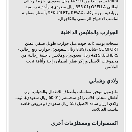
Raiht بسعر يبدأ من 147.99 ريال سعودي، جزمة رجالي
ايطالي OSELLA (355.01 ريال سعودي)، وأحذية رسمية
ورياضية من ماركات REVAX وSEKURLET بأسعار متفاوتة
لتناسب الاحتياج الرسمي والكاجوال.
الجوارب والملابس الداخلية
منتجات يومية ذات جودة مثل جوارب طويل صيفي قطن
COMFORT -شادن (8.99 ريال سعودي)، جوارب ربع رجالي -
SKECHERS (42 ريال سعودي)، وملابس داخلية رجالية من
مجموعات الأصيل وراكز قطن لضمان راحة وأناقة تحت
الملابس.
ولادي وشبابي
ملتزمون بتوفير مقاسات وأصناف للأطفال والشباب: ثوب
أطفال سحاب قلاب راكز سجنتشر (60.01 ريال سعودي)، ثوب
ولادي ازرار سادة الاصيل (55 ريال سعودي) وعروض خاصة
تناسب العائلات.
اكسسوارات ومستلزمات أخرى