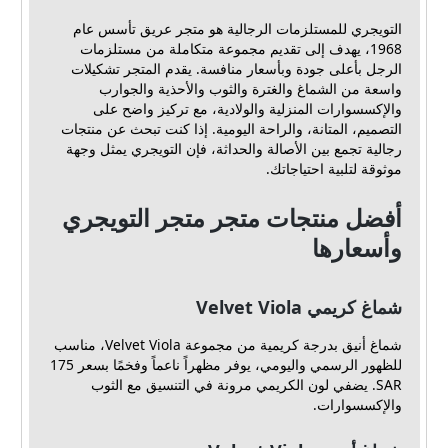
التويجري للمستلزمات الرجالية هو متجر عريق تأسس عام
1968، يهدف إلى تقديم مجموعة متكاملة من مستلزمات
الرجل بأعلى جودة وبأسعار منافسة. يقدم المتجر تشكيلات
واسعة من الشماغ والغترة والثوب والأحذية والجوارب
والإكسسوارات المنزلية والولادية، مع تركيز واضح على
التصميم، المتانة، والراحة اليومية. إذا كنت تبحث عن منتجات
رجالية تجمع بين الأصالة والحداثة، فإن التويجري يمثل وجهة
موثوقة لتلبية احتياجاتك.
أفضل منتجات متجر متجر التويجري
وأسعارها
شماغ كريمي Velvet Viola
شماغ أنيق بدرجة كريمية من مجموعة Velvet Viola، مناسب
للظهور الرسمي واليومي، يوفر مظهراً ناعماً وفخمًا بسعر 175
SAR. يضفي لون الكريمي مرونة في التنسيق مع الثوب
والإكسسوارات.