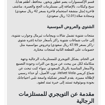
قسم الإكسسوارات يضم عطور وبخور، محافظ، أطقم هدايا،
سبح وكبكات، بالإضافة إلى مستلزمات الحج والعمرة، مناشف
فاخرة (مثل منشفة استحمام فاخرة بسعر 42 ريال سعودي)
وسجادة صلاة (12.01 ريال سعودي).
الشتوي والعروض الموسمية
منتجات شتوية تشمل شالات وبيجامات ثيرمال وجوارب شتوية،
إلى جانب شماغات شتوية راكز بأسعار جذابة (غتره شتوي
-راكز بسعر 47.99 ريال سعودي) وعروض مواسمية مثل
خصومات على القطعة الثانية لمنتجات مختارة.
في الختام، يشكل التويجري للمستلزمات الرجالية وجهة
متكاملة لكل من يبحث عن مزيج من التراث وجودة التصنيع
والأسعار المناسبة بالريال السعودي. سواء كنت تبحث عن
شماغ كريمي Velvet Viola، ثوب الأصيل، أو حذاء رسمي
لإطلالة مميزة، يقدم المتجر تشكيلة واسعة تلبي احتياجاتك
بجودة وموثوقية تستند إلى خبرة تمتد لعقود.
مقدمة عن التويجري للمستلزمات
الرجالية