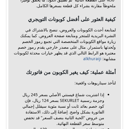
ملحوظاً مقارنة بشراء كل قطعة بسعرها الكامل.
كيفية العثور على أفضل كوبونات التويجري
لمتابعة أحدث الكوبونات والعروض، ننصح بالاشتراك في
النشرة البريدية للمتجر ومتابعة صفحة العروض. كما يمكنك
زيارة مواقع الكوبونات المتخصصة التي تجمع رموز الخصم
وتُحدثها باستمرار. مثال على مصدر خارجي يقدم رموز خصم
معتبرة هو الرابط التالي الذي قد يظهر خيارات محدثة لكوبونات
مشابهة:
alkhuraiji
أمثلة عملية: كيف يغير الكوبون من فاتورتك
لنأخذ سيناريوهات واقعية:
إذا اشتريت شماغ فيسنتي الأصلي بسعر 245 ريال
وجزمة رسمية SEKURLET بسعر 124 ريال، فإن
كود خصم بعائد ثابت أو نسبة مئوية سيقلل إجمالي
الفاتورة بشكل واضح. إضافةً إلى ذلك، الاستفادة
من عروض “الحبة الثانية بنصف السعر” قد تخفض
متوسط سعر القطعة النهائية.