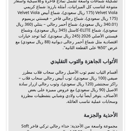
تشكيلة شماغات واسعة تشمل نماذج فاخرة وكلاسيكية وأسعار
متنوعة لتناسب كل الميزانيات. أمثلة بارزة: شماغ كريمي
Velvet Viola (175 ريال سعودي)، شماغ أبيض Velvet Viola
(175 ريال سعودي)، شماغ رجالي فاخر – فيسنتي بريميوم
(340.01 ريال سعودي)، شماغ أحمر رجالي – بنتلي (360 ريال
سعودي)، شماغ ELITE-كاستل (345 ريال سعودي)، وشماغ
فيسنتي الأصلي 2026 (245 ريال سعودي). كما توجد خيارات
اقتصادية مثل شماغ أحمر رجالى ديوانية (88 ريال سعودي) مع
عرض “50% على القطعة الثانية”.
الأثواب الجاهزة والثوب التقليدي
أقسام الثياب تضم ثوب الأصيل رجالي سحاب قلاب مطرز
صيفي (100 ريال سعودي)، ثوب أبيض رجالي سحاب قلاب –
راكز سجنتشر (120 ريال سعودي)، وثوب رجالي ازرار سادة
الاصيل (90 ريال سعودي) مع عروض مميزة على بعض
الأصناف. يتوفر أيضاً ثياب ولادي وشبابي بتشطيبات مطرزة
وسحابات عملية تناسب العائلة.
الأحذية والجزمة
مجموعة واسعة من الأحذية: حذاء رجالي تركي فاخر Soft