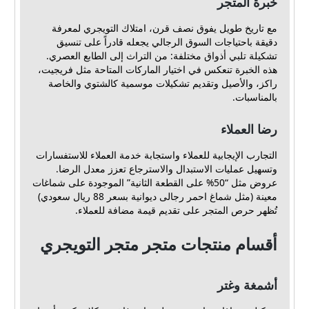
خبرة المتجر
مع تاريخ طويل يفوق نصف قرن، امتلاك التويجري لمعرفة
دقيقة باحتياجات السوق الرجالي يجعله قادراً على تنسيق
تشكيلة تلبي أذواق مختلفة: من التراث إلى الطابع العصري.
هذه الخبرة تنعكس في اختيار الماركات المتاحة مثل فريجيت،
راكز، والأصيل وتقديم تشكيلات موسمية كالشتوي والخاصة
بالمناسبات.
رضا العملاء
التجارب الإيجابية للعملاء واستجابة خدمة العملاء للاستفسارات
وتسهيل عمليات الاستبدال والاسترجاع تعزز معدل الرضا.
عروض مثل “50% على القطعة الثانية” الموجودة على شماغات
معينة (مثل شماغ احمر رجالى ديوانية بسعر 88 ريال سعودي)
تُظهر حرص المتجر على تقديم قيمة مضافة للعملاء.
أقسام منتجات متجر متجر التويجري
أشمغة وغتر