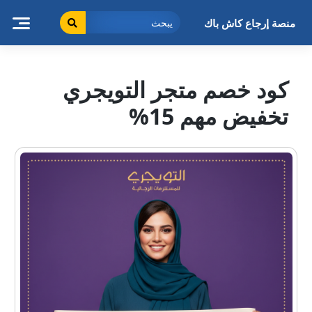
خطى
لى
منصة إرجاع كاش باك
لمحتوى
كود خصم متجر التويجري
تخفيض مهم 15%