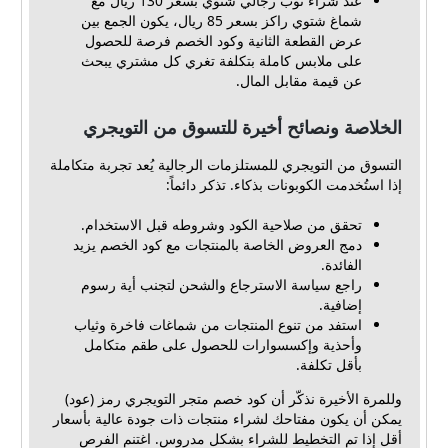
عند شراء ثوب رجالي شتوي بسعر 130 ريال مع
شماغ شتوي راكز بسعر 85 ريال، يكون الجمع بين
عرض القطعة الثانية وكود الخصم فرصة للحصول
على ملابس كاملة بتكلفة تغري كل مشتري يبحث
عن قيمة مقابل المال.
الخلاصة ونصائح أخيرة للتسوق من التويجري
التسوق من التويجري للمستلزمات الرجالية يُعد تجربة متكاملة
إذا استُخدمت الكوبونات بذكاء. تذكر دائماً:
تحقق من صلاحية الكود وشروطه قبل الاستخدام.
دمج العروض الخاصة بالمنتجات مع كود الخصم يزيد
الفائدة.
راجع سياسة الاسترجاع والشحن لتجنب أية رسوم
إضافية.
استفد من تنوع المنتجات من شماغات فاخرة وثياب
وأحذية وإكسسوارات للحصول على طقم متكامل
بأقل تكلفة.
وللمرة الأخيرة نذكّر أن كود خصم متجر التويجري رمز (عود)
يمكن أن يكون مفتاحك لشراء منتجات ذات جودة عالية بأسعار
أقل إذا تم التخطيط للشراء بشكل مدروس. اغتنم الفرص