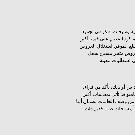
ة وسبحات، فكر في تجميع
 كود الخصم على قيمة أكبر
بلغ الموفر. استغلال العروض
و عروض خاصة بعروض متجر مسباح يجعل
ي علىطلبات معينة.
 من علامات مثل اسيكس ASICS أو اديداس أو نايك، تأكد من قراءة
بو قد تأتي بمقاسات أكبر.
من وصف الخامات لضمان أنها
 أو سبحات صب قديم ذات