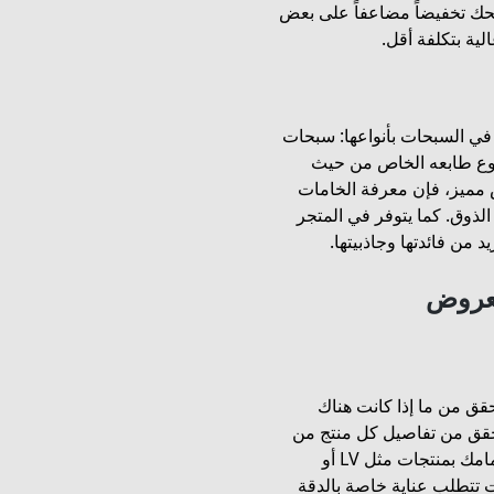
م متجر العجب رمز (ADZ54) قد يمنحك تخفيضاً مضاعفاً على بعض
ية بتكلفة أقل.
 في السبحات بأنواعها: سبحات
ع طابعه الخاص من حيث
 مميز، فإن معرفة الخامات
لذوق. كما يتوفر في المتجر
ن فائدتها وجاذبيتها.
لعروض
حقق من ما إذا كانت هناك
قق من تفاصيل كل منتج من
حيث الخامات وحجم الضمان وسياسة الإرجاع. عند اهتمامك بمنتجات مثل LV أو
ت تتطلب عناية خاصة بالدقة