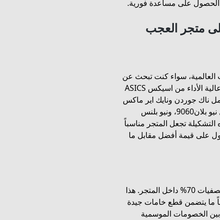
أو الحصول على مساعدة فورية.
لى متجر العجب
 العالمية، سواء كنت تبحث عن
شوزات مميزه سنكرز لمظهر عصري أو أحذية رياضية عالية الأداء من اسيكس ASICS
مل ناك جوردن ونايك اير ماكس
ونايك m2k، كما توجد خيارات من نيو بلان موديلات مثل نيو بلان9060، ونيو بلنس
ات كبيره من 44 الى 49، ونيو بلان530. هذه التشكيلة تجعل المتجر مناسباً
صول على قيمة أفضل مقابل ما
إذا كنت من محبي الصفقات الكبيرة، فلا تفوت قسم التصفيات 70% داخل المتجر. هذا
اً ما يتضمن قطع خامات جيدة
بين الخصومات الموسمية