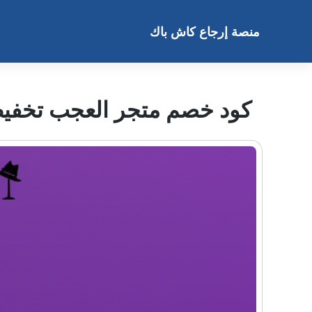
خطى
لى
منصة إرجاع كاش باك
لمحتوى
كود خصم متجر العجب تخفيض 