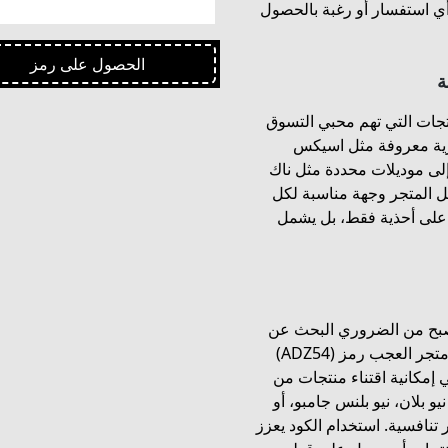
أي استفسار أو رغبة بالحصول
الحصول على رمز
ة
جات التي تهم محبي التسوق
رية معروفة مثل اسيكس
 تايقر، بالإضافة إلى موديلات محددة مثل ناك
 تنوع المنتجات يجعل المتجر وجهة مناسبة لكل
على أحذية فقط، بل يشمل
 أصبح من الضروري البحث عن
طرق فعّالة للحصول على أفضل سعر. يقدم كود خصم متجر العجب رمز (ADZ54)
 إمكانية اقتناء منتجات من
 من نيو بلان، نيو بلنس جامبو، أو
افسية. استخدام الكود يعزز