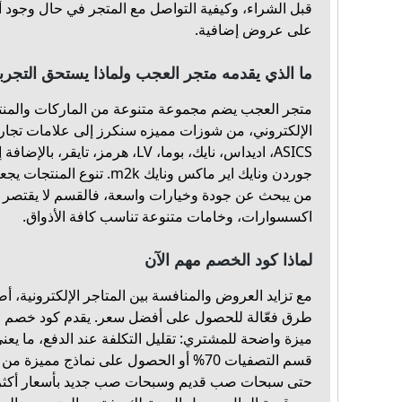
قبل الشراء، وكيفية التواصل مع المتجر في حال وجود 
على عروض إضافية.
ما الذي يقدمه متجر العجب ولماذا يستحق التجرب
متجر العجب يضم مجموعة متنوعة من الماركات والمنت
الإلكتروني، من شوزات مميزه سنكرز إلى علامات تجا
ASICS، اديداس، نايك، بوما، LV، هرمز،
جوردن ونايك اير ماكس ونايك m2k.
من يبحث عن جودة وخيارات واسعة، فالقسم لا يقتصر 
اكسسوارات، وخامات متنوعة تناسب كافة الأذواق.
لماذا كود الخصم مهم الآن
مع تزايد العروض والمنافسة بين المتاجر الإلكترونية،
ميزة واضحة للمشتري: تقليل التكلفة عند الدفع، ما يعني
قسم التصفيات 70% أو الحصول على نماذج مميزة
حتى سبحات صب قديم وسبحات صب جديد بأسعار أكثر تن