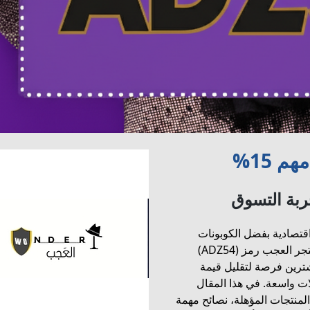
 15%
ربة التسوق
اقتصادية بفضل الكوبونات
وكودات الخصم. من بين هذه العروض يأتي كود خصم متجر العجب رمز (ADZ54)
شترين فرصة لتقليل قيمة
ت واسعة. في هذا المقال
لمنتجات المؤهلة، نصائح مهمة