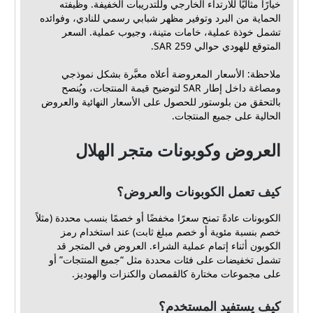
خيارًا مثاليًا للارتداء الخارجي وللتدريبات الخفيفة. وظيفته
الحماية من البرد وتوفير مظهر شبابي رسمي للنادي، وفوائده
تشمل خوذة عملية، خامات متينة، وجيوب عملية. السعر
المتوقع للهودي حوالي 259 SAR.
ملاحظة: الأسعار المعروضة أعلاه معبَّرة بشكل نموذجي
ومصاغة داخل إطار SAR لتوضيح قيمة المنتجات، ويُنصح
بالتحقق من بلوستور للحصول على الأسعار النهائية والعروض
الحالية على جميع المنتجات.
العروض وكوبونات متجر الهلال
كيف تعمل الكوبونات والعروض؟
الكوبونات عادةً تمنح سعرًا مخفضًا أو خصمًا بنسب محددة (مثلاً
خصم بنسبة مئوية أو خصم مبلغ ثابت) عند استخدام رمز
الكوبون أثناء إتمام عملية الشراء. العروض في المتجر قد
تشمل تخفيضات على فئات محددة مثل “جميع المنتجات” أو
على مجموعات مختارة كالقمصان والكنزات والهوديز.
كيف يستفيد المستخدم؟