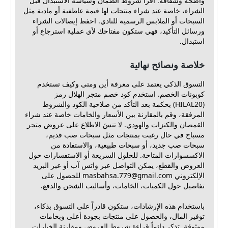
واضحة وشفافة. اقرأ شروط الضمان وسياسة الاستبدال قبل
الشراء، خاصة عند شراء منتجات لها قيمة عاطفية أو مادية مثل
السبحات أو الملابس الرسمية للنادي. احفظ إيصالات الشراء
ورسائل التأكيد، فهي ستكون مفتاحك لأي عملية استرجاع أو
استبدال.
خلاصة ونصائح نهائية
التسوق الذكي يعتمد على معرفة أين ومتى وكيف تستخدم
كوبونات الخصم. استخدم كود خصم متجر الهلال رمز
(HILAL20) بحكمة بعد التأكد من صلاحية الكود والشروط
المرفقة، وقم بالمقارنة بين الأسعار والخامات خاصة عند شراء
القمصان والكنزات والهودي. لا تنسَ الاطلاع على عروض متجر
مسباح في حال رغبت بمنتجات مثل سبحات صب قديم،
سبحات صب جديد، أو سبحات طبيعية، والاستفادة من
الاكسسوارات المتاحة. للحلول السريعة أو الاستفسارات حول
العروض والقطع، يمكن التواصل عبر واتس آب أو عبر البريد
الإلكتروني
masbahsa.779@gmail.com
للحصول على
تفاصيل حول الكميات، الخامات، وأساليب الشحن والدفع.
باستخدام هذه الإرشادات، ستكون قادراً على التسوق بذكاء،
توفير المال، والحصول على منتجات بجودة أعلى وبخامات
موثوقة. تذكر دائماً قراءة شروط العروض ومقارنة الخيارات