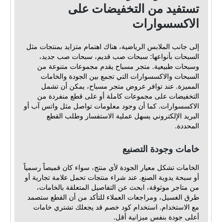
تستفيد من التخفيضات على
الاكسسوارات
إلى جانب الملابس الرياضية، هناك اهتمام متزايد بمنتجات مثل
السبحات بأنواعها: سبحات صب قديم، سبحات صب جديد،
وسبحات طبيعية. متجر مسباح يقدم مجموعات متنوعة من
السبحات والاكسسوارات التي تجمع بين الجودة والخامات
المميزة. عند توافر عروض متجر مسباح، يمكن أن تشمل
التخفيضات على مجموعات كاملة أو على قطع منفردة من
الاكسسوارات. كما أن وجود معلومات تواصل مثل واتس آب أو
البريد الإلكتروني يسهل عملية الاستفسار وطلب القطع
المحددة.
خامات وجودة التصنيع
الخامات تشكل معيار الجودة لأي منتج، سواء كان قميصاً رسمياً
أو سبحة يدوية الصنع. عند شراء منتجات تحمل علامة تجارية أو
من متاجر موثوقة، ابحث عن التفاصيل المتعلقة بالخامات،
طرق الغسيل، ومراجعات العملاء للتأكد من أن القطع ستصمد
مع الاستخدام. استخدام كود خصم قد يجعلك تشتري خامات
أعلى جودة بنفس ميزانية أقل.