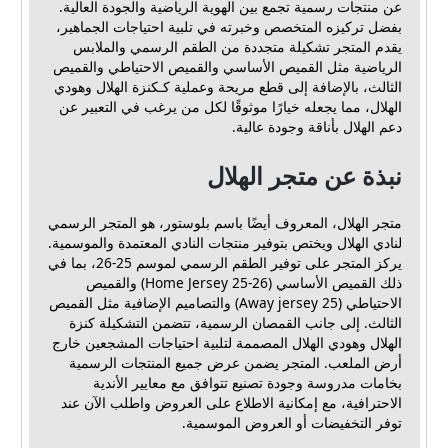
عن منتجات رسمية تجمع بين الهوية الرياضية والجودة العالية.
بفضل تركيزه المتخصص وخبرته في تلبية احتياجات الجماهير،
يقدم المتجر تشكيلة متجددة من الطقم الرسمي والملابس
الرياضية مثل القميص الأساسي والقميص الاحتياطي والقميص
الثالث، بالإضافة إلى قطع مريحة وعملية كـكنزة الهلال وهودي
الهلال، مما يجعله خيارًا موثوقًا لكل من يرغب في التعبير عن
دعم الهلال بأناقة وجودة عالية.
نبذة عن متجر الهلال
متجر الهلال، المعروف أيضًا باسم بلوستور، هو المتجر الرسمي
لنادي الهلال ويختص بتوفير منتجات النادي المعتمدة والموسمية.
يركز المتجر على توفير الطقم الرسمي لموسم 25-26، بما في
ذلك القميص الأساسي (Home Jersey 25-26) والقميص
الاحتياطي (Away jersey 25) والتصاميم الإضافية مثل القميص
الثالث. إلى جانب القمصان الرسمية، تتضمن التشكيلة كنزة
الهلال وهودي الهلال المصممة لتلبية احتياجات المشجعين خارج
أرض الملعب. المتجر يضمن عرض جميع المنتجات الرسمية
بخامات مدروسة وجودة تصنيع تتوافق مع معايير الأندية
الاحترافية، مع إمكانية الاطلاع على العروض واطلب الآن عند
توفر التخفيضات أو العروض الموسمية.