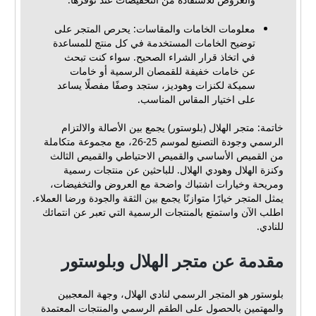
معلومات الخامات والمقاسات: يحرص المتجر على
توضيح الخامات المستخدمة في كل منتج للمساعدة
في اتخاذ قرار الشراء الصحيح. سواء كنت تبحث
عن خامات خفيفة للقمصان الرسمية أو خامات
سميكة لكنزات وهوديز، ستجد وصفًا مفصلًا يساعد
على اختيار المقاس المناسب.
خاتمة: متجر الهلال (بلوستور) يجمع بين الأصالة والالتزام
الرسمي وجودة التصنيع لموسم 25-26، مع مجموعة متكاملة
من القميص الأساسي والقميص الاحتياطي والقميص الثالث
وكنزة الهلال وهودي الهلال. للباحثين عن منتجات رسمية
ومريحة وخيارات اشتباك واضحة مع العروض والتخفيضات،
يمثل المتجر خيارًا متوازنًا يجمع بين الثقة والجودة ورضا العملاء.
اطلب الآن واستمتع بالمنتجات الرسمية التي تعبر عن انتمائك
للنادي.
مقدمة عن متجر الهلال وبلوستور
بلوستور هو المتجر الرسمي لنادي الهلال، وجهة المعجبين
والمهتمين بالحصول على الطقم الرسمي والمنتجات المعتمدة