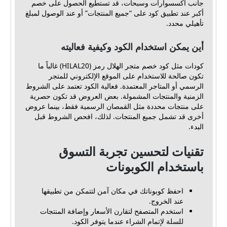
جانب اكسسوارات وسبحات، قد تستطيع الحصول على خصم
أكبر عند تطبيق كود على “جميع المنتجات” أو عند الوصول لمبلغ
تأهيلي محدد.
أين يمكن استخدام الكود وكيفية فعاليته
كودات مثل كود خصم متجر الهلال رمز (HILAL20) غالباً ما
تكون صالحة للاستخدام على الموقع الإلكتروني للمتجر
الرسمي أو المتاجر المعتمدة. فعالية الكود تعتمد على الشروط
الزمنية والمنتجات المشمولة. بعض العروض قد تكون حصرية
على منتجات محددة مثل القمصان الرسمية فقط، بينما عروض
أخرى قد تشمل جميع المنتجات. لذلك، افحص الشروط قبل
البدء.
تقنيات لتحسين تجربة التسوق
باستخدام الكوبونات
احفظ كوبوناتك في مكان آمن لتتمكن من تطبيقها
عند الخروج.
استخدم المتصفح لتقارن الأسعار وإضافة المنتجات
للسلة لإتمام الشراء عندما يتوفر الكود.