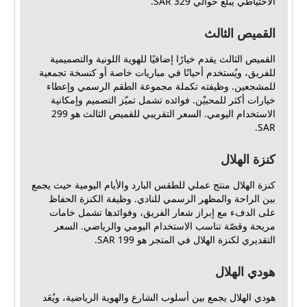
الاحتياطي يبلغ حوالي 329 SAR.
القميص الثالث
القميص الثالث يقدم خيارًا إضافيًا للهوية اللونية والتصميمية
للفريق، ويُستخدم أحيانًا في مباريات خاصة أو كنسخة تجمعية
للمشجعين. وظيفته تكملة مجموعة الطقم الرسمي وإعطاء
خيارات أكثر للمحبيْن. فوائده تشمل تميّز التصميم وإمكانية
الاستخدام اليومي. السعر التقريبي للقميص الثالث هو 299
SAR.
كنزة الهلال
كنزة الهلال منتج عملي للطقس البارد والأيام اليومية حيث يجمع
بين الراحة والمظهر الرسمي للنادي. وظيفة الكنزة الحفاظ
على الدفء مع إبراز شعار الفريق، وفوائدها تشمل خامات
مريحة وقصّة تناسب الاستخدام اليومي والرياضي. السعر
التقديري لكنزة الهلال في المتجر هو 199 SAR.
هودي الهلال
هودي الهلال يجمع بين أسلوب الشارع والهوية الرياضية، ويُعَد