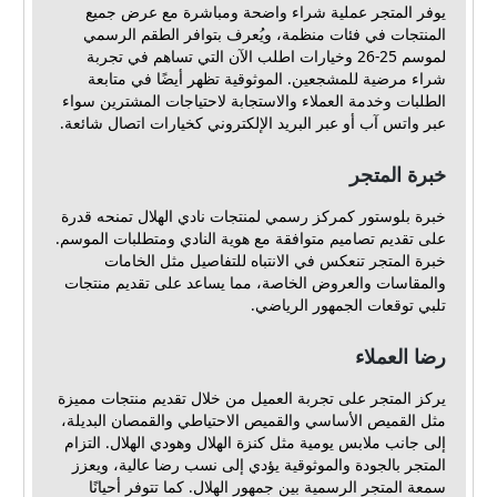
يوفر المتجر عملية شراء واضحة ومباشرة مع عرض جميع
المنتجات في فئات منظمة، ويُعرف بتوافر الطقم الرسمي
لموسم 25-26 وخيارات اطلب الآن التي تساهم في تجربة
شراء مرضية للمشجعين. الموثوقية تظهر أيضًا في متابعة
الطلبات وخدمة العملاء والاستجابة لاحتياجات المشترين سواء
عبر واتس آب أو عبر البريد الإلكتروني كخيارات اتصال شائعة.
خبرة المتجر
خبرة بلوستور كمركز رسمي لمنتجات نادي الهلال تمنحه قدرة
على تقديم تصاميم متوافقة مع هوية النادي ومتطلبات الموسم.
خبرة المتجر تنعكس في الانتباه للتفاصيل مثل الخامات
والمقاسات والعروض الخاصة، مما يساعد على تقديم منتجات
تلبي توقعات الجمهور الرياضي.
رضا العملاء
يركز المتجر على تجربة العميل من خلال تقديم منتجات مميزة
مثل القميص الأساسي والقميص الاحتياطي والقمصان البديلة،
إلى جانب ملابس يومية مثل كنزة الهلال وهودي الهلال. التزام
المتجر بالجودة والموثوقية يؤدي إلى نسب رضا عالية، ويعزز
سمعة المتجر الرسمية بين جمهور الهلال. كما تتوفر أحيانًا