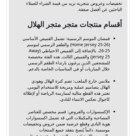
تخفيضات وعروض متجرية تزيد من قيمة الشراء للعملاء
الباحثين عن أفضل صفقة.
أقسام منتجات متجر متجر الهلال
قمصان الموسم الرسمية: تشمل القميص الأساسي
(Home Jersey 25-26) والطقم الرسمي لموسم
25-26، بالإضافة إلى القميص الاحتياطي (Away
jersey 25) والقميص الثالث. هذه الفئة مخصصة
للمشجعين الذين يرغبون بارتداء الطقم الرسمي
خلال المباريات أو في المناسبات الخاصة بالدعم.
ملابس خارج الملعب: تضم كنزة الهلال وهودي
الهلال بتصاميم عملية ومريحة للاستخدام اليومي.
تعتبر هذه القطع مثالية لممارسة الرياضة أو لإطلالة
كاجوال تعكس الانتماء للنادي.
الإكسسوارات والعروض: قسم مخصص للعناصر
المصاحبة والمكملات التي قد تشمل اكسسوارات
هوية النادي وقطع عرضية ضمن عروض وتخفيضات
موسمية. دائماً يُنصح بتفقد جميع المنتجات
والعروض للاستفادة من التخفيضات عند توفرها.