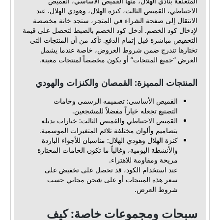
المتعلقة بنادي الهلال، منها القميص الأساسي، القميص
الاحتياطي، القميص الثالث، كنزة الهلال، وهودي الهلال. عند
الانتقال إلى صفحة الشراء في المتجر، ستجد خانة مخصصة
لإدخال كود الخصم. أدخل كود الخصم بالضبط لتحصل على قيمة
التخفيض مباشرة قبل إتمام الدفع. تأكد من أن المنتجات التي
تختارها تندرج ضمن شروط العروض، خاصة عندما يشمل
العرض “جميع المنتجات” أو يكون مخصصاً لمنتجات معينة.
المنتجات المميزة: القمصان والكنزات والهودي
القميص الأساسي: تصميمه الرسمي وخامات
التصنيع تجعله خياراً مفضلاً للمشجعين.
القميص الاحتياطي والقميص الثالث: خيارات بديلة
بتصاميم وألوان مختلفة تلائم المتغيرات الموسمية.
كنزة الهلال وهودي الهلال: مناسبان للأجواء الباردة
والأنشطة اليومية، وغالباً ما تكون الخامات المختارة
مريحة ومقاومة للاهتراء.
عند استخدام الكود، قد تحصل على تخفيض على
سعر هذه المنتجات أو على شحن مجاني حسب
شروط العرض.
سبحات ومجموعات خاصة: كيف