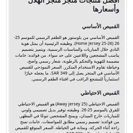
وأسعارها
القميص الأساسي
القميص الأساسي من بلوستور هو الطقم الرسمي للموسم 25-
26 (Home Jersey 25-26). وظيفته الرئيسية أن يمثل هوية
النادي خلال المباريات والمناسبات الرسمية، ويتميز بتصميم
يناسب المشجعين واللاعبين على حد سواء. من فوائده: خامات
مصممة للتهوية والتحكم بالرطوبة، شعار رسمي واضح،
وخياطة تقاوم الاستخدام المتكرر. السعر النموذجي للقميص
الأساسي في المتجر يصل إلى 349 SAR، ما يجعله خيارًا
استثمارياً للمشجع الراغب في اقتناء الطقم الرسمي.
القميص الاحتياطي
القميص الاحتياطي (Away jersey 25) هو القميص الاحتياطي
للفرق بالموسم 25-26. وظيفته توفير بديل تصميمي ولوني
للمباريات خارج الميدان، ويمنح المشجعين تنوعًا في المظهر.
من فوائده: تصميم رسمي مطابق للمواصفات، خامات تمنح
راحة أثناء الحركة، ومتانة في الخياطة. السعر المتوقع للقميص