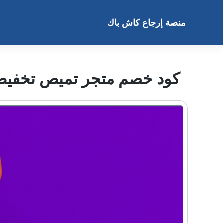
خطى
لى
منصة إرجاع كاش باك
لمحتوى
كود خصم متجر تميص تخفيض م