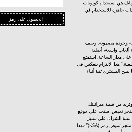
ياتك هي استخدام كوبونات
دات جاهزة للاستخدام في
الحصول على رمز
لية وجودة مضمونة. وصف
 ألعاب واسعة، أصلية
لى مدار الساعة. استمتع
بة.” هذا الالتزام ينعكس في
يمنح المشتري ثقة أثناء
تزيد من قيمة ميزانيتك
متجر تميص، ستجد على موقع
 سلة الشراء. على سبيل
المثال، إذا ظهر لك عرض محدد تحت الاسم “كود خصم متجر تميص رمز (KSA)” فهذا