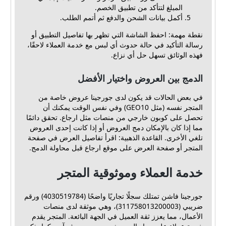
المبلغ لتتأكد من تطبيق الخصم.
أكمل بيانات الشحن والدفع ثم أتمم الطلب.
نقطة مهمة: احفظ الشاشة التي تظهر بها تفاصيل التطبيق أو
رسالة التأكيد في حالة حدوث أي لبس مع خدمة العملاء لاحقًا،
فهذه الوثائق تسهل حل أي نزاع.
الدمج بين العروض واختيار الأفضل
في بعض الحالات قد يكون لدى جورجينا عروض خاصة من
المتجر نفسه (مثل GEO10) وفي نفس الوقت يمكنك أن
تحصل على كوبون خارجي من منصات مثل ارجاع. تحقق دائمًا
مما إذا كان بالإمكان دمج العروض أو إذا كانت إحدى العروض
تلغي الأخرى. القاعدة الذهبية: اقرأ تفاصيل العرض في صفحة
المتجر أو صفحة العرض على موقع ارجاع قبل محاولة الدمج.
خدمة العملاء وموثوقية المتجر
جورجينا فاشن تمتلك سجلًا تجاريًا واضحًا (4030519784) ورقم
ضريبي (311758013200003)، وهي موثقة لدى منصات
الأعمال، مما يعزز ثقة العميل في الجهة البائعة. المتجر يقدم