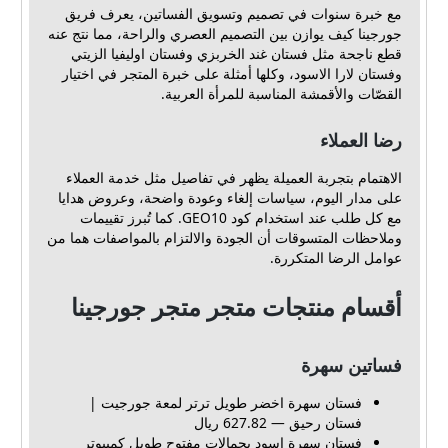
مع خبرة سنوات في تصميم وتسويق الفساتين، يعرف فريق
جورجينا كيف يوازن بين التصميم العصري والراحة، مما نتج عنه
قطع ناجحة مثل فستان غند الخربزي وفستان اوليفيا الزيتي
وفستان لارا الاسود، وكلها أمثلة على خبرة المتجر في اختيار
القصّات والأقمشة المناسبة للمرأة العربية.
رضا العملاء
الاهتمام بتجربة العميلة يظهر في تفاصيل مثل خدمة العملاء
على مدار اليوم، سياسات إلغاء وعودة واضحة، وعروض هدايا
مع كل طلب عند استخدام كود GEO10. كما تُبرز تقييمات
وملاحظات المتسوقات أن الجودة والالتزام بالمواصفات هما من
عوامل الرضا المتكررة.
أقسام منتجات متجر متجر جورجينا
فساتين سهرة
فستان سهرة اخضر طويل ترتر لمعة جورجيت |
فستان رحيق — 627.82 ريال
فستان سهرة اسود بحمالات مفتوح طويل كمبيوتر