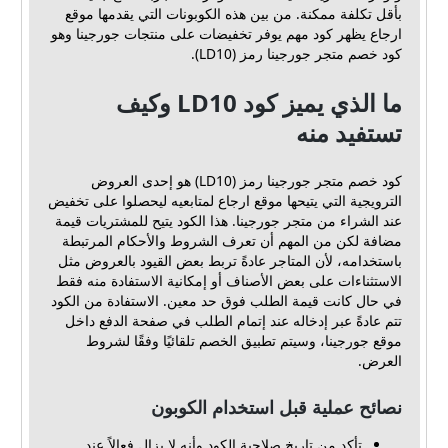
بأقل تكلفة ممكنة. من بين هذه الكوبونات التي يقدمها موقع
ارجاع يظهر كود مهم يوفر تخفيضات على منتجات جورجينا وهو
كود خصم متجر جورجينا رمز (LD10).
ما الذي يميز كود LD10 وكيف
تستفيد منه
كود خصم متجر جورجينا رمز (LD10) هو إحدى العروض
الترويجية التي يتيحها موقع ارجاع لمتابعيه ليحصلوا على تخفيض
عند الشراء من متجر جورجينا. هذا الكود يتيح للمشتريات قيمة
مضافة لكن من المهم أن تعرف الشروط والأحكام المرتبطة
باستخدامه، لأن المتاجر عادةً تربط بعض القيود بالعروض مثل
الاستثناءات على بعض الأصناف أو إمكانية الاستفادة منه فقط
في حال كانت قيمة الطلب فوق حد معين. الاستفادة من الكود
تتم عادةً عبر إدخاله عند إتمام الطلب في صفحة الدفع داخل
موقع جورجينا، وسيتم تطبيق الخصم تلقائيًا وفقًا لشروط
العرض.
نصائح عملية قبل استخدام الكوبون
تأكد من تاريخ صلاحية الكود وأنه لا يزال فعالاً عند