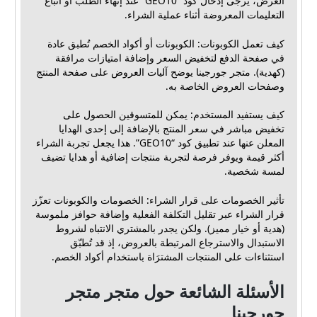
العرض، يُرجى إدخال كود “GEO10” عند إنهاء الطلب أو اتباع
التعليمات المعروضة أثناء عملية الشراء.
كيف تعمل الكوبونات: الكوبونات أو أكواد الخصم تُطبق عادة
في صفحة الدفع لتخفيض السعر وإضافة امتيازات مرافقة
(كهدية). متجر جورجينا يوضح آليات العروض على صفحة المنتج
وصفحات العروض الخاصة به.
كيف يستفيد المستخدم: يمكن للمتسوقين الحصول على
تخفيض مباشر في سعر المنتج بالإضافة إلى إحدى الهدايا
المعلن عنها عند تطبيق كود “GEO10”. هذا يجعل تجربة الشراء
أكثر قيمة ويوفر فرصة لتجربة منتجات إضافية أو هدايا تضيف
لمسة شخصية.
تأثير الخصومات على قرار الشراء: الخصومات والكوبونات تعزّز
قرار الشراء عبر تقليل التكلفة الفعلية وإضافة حوافز ملموسة
(هدية أو خيار مميز). ولكن يجدر بالمشتري الانتباه لشروط
الاستبدال والاسترجاع المرتبطة بالعروض، إذ قد تُطبّق
استثناءات على المنتجات المشترَاة باستخدام أكواد الخصم.
الأسئلة الشائعة حول متجر متجر
جورجينا