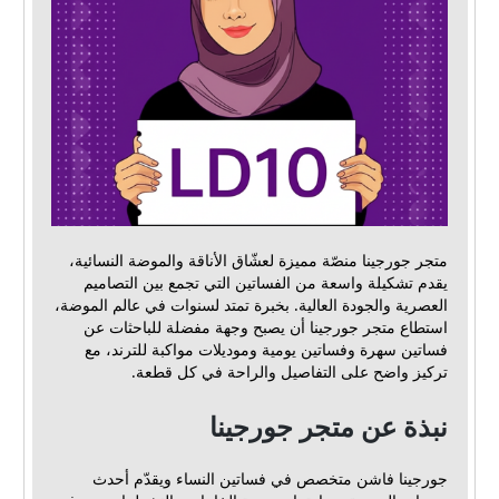
متجر جورجينا منصّة مميزة لعشّاق الأناقة والموضة النسائية،
يقدم تشكيلة واسعة من الفساتين التي تجمع بين التصاميم
العصرية والجودة العالية. بخبرة تمتد لسنوات في عالم الموضة،
استطاع متجر جورجينا أن يصبح وجهة مفضلة للباحثات عن
فساتين سهرة وفساتين يومية وموديلات مواكبة للترند، مع
تركيز واضح على التفاصيل والراحة في كل قطعة.
نبذة عن متجر جورجينا
جورجينا فاشن متخصص في فساتين النساء ويقدّم أحدث