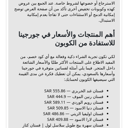
الاسترجاع أو خضوعها لشروط خاصة. عند الجمع بين عروض
كهذه وكوبونات تخفيض أخرى تأكد من أن صفحة العرض توضح
إمكانية الدمج أو الاستثناءات حتى لا تفاجأ بعدم إمكانية
الاستبدال.
أهم المنتجات والأسعار في جورجينا
للاستفادة من الكوبون
لكي تكون تجربة الشراء ذكية وفعالة مع أي كود خصم، من
المفيد الاطلاع على المنتجات الأكثر طلبًا والأسعار الشائعة
داخل المتجر. فيما يلي أمثلة لفساتين متوفرة في جورجينا
وأسعارها بالسعودي، يمكن أن تعطيك فكرة عن مدى القيمة
التي سيضيفها الكوبون لحسابك:
فستان غند الخربزي — 555.86 SAR
فستان رنين الموف — 444.9 SAR
فستان رويم الوردي — 589.11 SAR
فستان دنيا الاسود — 509.85 SAR
فستان اوليفيا الزيتي — 486.86 SAR
فستان لارا الاسود — 409.88 SAR
فستان سهرة بيج طويل سلاسل لول | فستان كناز