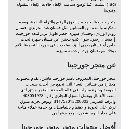
(Tag) المثبت، كما تُوضح سياسة الإلغاء حالات الإلغاء المقبولة
وقيودها.
متجر جورجينا يجمع بين الذوق الرفيع والتزام الخدمة، ويقدم
تشكيلة واسعة من الفساتين مثل فستان غند الخربزي، فستان
رويم الوردي، وفستان سهرة اخضر طويل ترتر لمعة جورجيت
| فستان رحيق. سواء كنتِ تبحثين عن فستان سهرة لحدث
خاص أو فستان يومي أنيق، ستجدين في جورجينا تصميمًا يلائم
ذوقك مع ضمان جودة وخدمة مميزة.
عن متجر جورجينا
متجر جورجينا، المعروف باسم جورجينا فاشن، يقدم مجموعة
مختارة من فساتين النساء التي تجمع بين أحدث صيحات
الموضة وخبرة سنوات في عالم الموضة. المتجر موثق لدى
منصة الأعمال ويحمل السجل التجاري رقم 4030519784
والرقم الضريبي 311758013200003، ويوفر تجربة تسوق
تركز على الجودة والاهتمام بالتفاصيل، مع خدمة عملاء متاحة
على مدار اليوم، شحن سريع ودفع آمن.
أفضل منتجات متجر متجر جورجينا