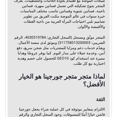
صيحات الموضة مع اهتمام بجودة الخامات والتشطيبات. يعرف
المتجر بتنوع تشكيلته التي تشمل فساتين سهرة، فساتين
ناعمة، فساتين شتوية وفساتين تناسب مختلف المناسبات.
خبرة سنوات في عالم الموضة مكنت الفريق من تطوير
تصاميم تلبي احتياجات المرأة العربية من ناحية القصّات
والأقمشة والألوان.
المتجر موثّق ومسجل (السجل التجاري: 4030519784، الرقم
الضريبي: 311758013200003) وموثق لدى منصة الأعمال،
ويقدّم خدمات دعم ومزايا للمشتريات مثل شحن سريع، دفع
آمن، وخدمة عملاء على مدار اليوم. كما يوفر عروضًا وهدايا
مميزة عند استخدام كود GEO10 للحصول على خصم وهدية
اختيارية مع كل طلب.
لماذا متجر متجر جورجينا هو الخيار
الأفضل؟
الثقة
الالتزام بمعايير موثوقة في كل عملية شراء يجعل جورجينا
فاشن خيارًا آمنًا للمتسوقات. وجود السجل التجاري والرقم