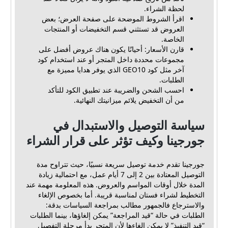
لحظة الشراء.
اقرأ الشروط الموضحة على صفحة العرض؛ بعض
العروض قد تستثني قسم التخفيضات أو المنتجات
الخاصة.
قارن الأسعار: أحيانًا يكون هناك عروض أفضل على
مجموعات محددة داخل المتجر أو عند استخدام كود
آخر مثل كود GEO10 الذي يوفر هدايا مميزة مع
الطلبات.
احسب الشحن والضريبة عند تطبيق الكود للتأكد
من أن التخفيض يلائم ميزانيتك النهائية.
سياسة التوصيل والاستبدال في
جورجينا وكيف تؤثر على قرار الشراء
جورجينا تقدم خدمة توصيل سريعة نسبيًا، حيث تتراوح مدة
التوصيل المعتادة بين 2 إلى 7 أيام عمل، مع احتمالية زيادة
المدة خلال أوقات المواسم والعروض. هذه المعلومة مهمة عند
التخطيط لشراء فستان لمناسبة قريبة. أما بخصوص الإلغاء
والاسترجاع فالجمهور مطالب بمراجعة السياسات بدقة:
الطلبات في حالة “قيد المراجعة” يمكن إلغاؤها، بينما الطلبات
“قيد التنفيذ” لا يمكن إلغاءها لأن المتجر بدأ مرحلة التفصيل