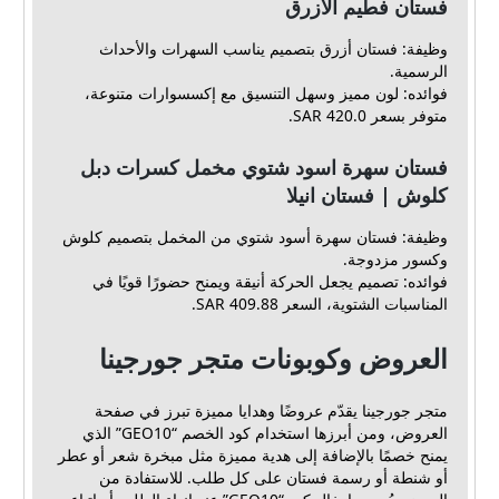
فستان فطيم الازرق
وظيفة: فستان أزرق بتصميم يناسب السهرات والأحداث
الرسمية.
فوائده: لون مميز وسهل التنسيق مع إكسسوارات متنوعة،
متوفر بسعر 420.0 SAR.
فستان سهرة اسود شتوي مخمل كسرات دبل
كلوش | فستان انيلا
وظيفة: فستان سهرة أسود شتوي من المخمل بتصميم كلوش
وكسور مزدوجة.
فوائده: تصميم يجعل الحركة أنيقة ويمنح حضورًا قويًا في
المناسبات الشتوية، السعر 409.88 SAR.
العروض وكوبونات متجر جورجينا
متجر جورجينا يقدّم عروضًا وهدايا مميزة تبرز في صفحة
العروض، ومن أبرزها استخدام كود الخصم “GEO10” الذي
يمنح خصمًا بالإضافة إلى هدية مميزة مثل مبخرة شعر أو عطر
أو شنطة أو رسمة فستان على كل طلب. للاستفادة من