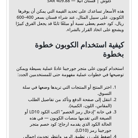
كلوش | فستان انيلا — 409.88 SAR
هذه الأسعار تساعدك على تحديد القيمة التي يمكن أن يوفرها
الكوبون. على سبيل المثال، عند شراء فستان بسعر 400–600
ريال، كود خصم يعطى نسبة أو مبلغًا ثابتًا قد يجعل الفرق كبيرًا
ويشجع على اتخاذ القرار بالشراء.
كيفية استخدام الكوبون خطوة
بخطوة
استخدام كوبون على متجر جورجينا عادةً عملية بسيطة ويمكن
توضيحها في خطوات عملية مفهومة حتى للمستخدمين الجدد:
اختر المنتج أو المنتجات التي تريدها وضعها في سلة
التسوق.
انتقل إلى صفحة الدفع وتأكد من تفاصيل الطلب
(المقاس، اللون، الكمية).
في خانة “إدخال رمز الخصم” اكتب الكود LD10 أو
الصيغة التي تقدمها منصات الكوبون — في هذه
الحالة الكود الذي يقدمه ارجاع: كود خصم متجر
جورجينا رمز (LD10).
اضغط على زر تطبيق الرمز وانتظر تحديث إجمالي