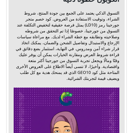
التسوق الذكي يعتمد على الجمع بين جودة المنتج، شروط
الشراء، وتوقيت الاستفادة من العروض. كود خصم متجر
جورجينا رمز (LD10) يمثل فرصة حقيقية لتخفيض التكلفة عند
التسوق من جورجينا، خصوصًا إذا تم التحقق من شروطه
وصلاحيته وتطابقه مع خطة الشراء لديك. مع مراعاة سياسات
الإرجاع والاستبدال وتفاصيل الشحن والضمان، يمكنك اتخاذ
قرار شراء آمن ومدروس. في النهاية، استثمار بضع دقائق في
قراءة شروط العرض ومقارنة الخيارات يمكن أن يوفر عليك
وقتًا ومالًا ويجعل تجربة التسوق من جورجينا أكثر متعة
واقتصادية. وأخيرًا، لا تنسى أيضاً الاطلاع على العروض الأخرى
المتاحة مثل كود GEO10 الذي قد يمنحك هدية مع كل طلب
ويضيف قيمة لتجربتك الشرائية.