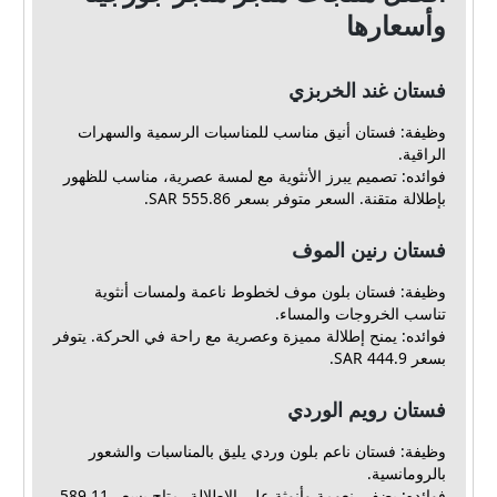
وأسعارها
فستان غند الخربزي
وظيفة: فستان أنيق مناسب للمناسبات الرسمية والسهرات
الراقية.
فوائده: تصميم يبرز الأنثوية مع لمسة عصرية، مناسب للظهور
بإطلالة متقنة. السعر متوفر بسعر 555.86 SAR.
فستان رنين الموف
وظيفة: فستان بلون موف لخطوط ناعمة ولمسات أنثوية
تناسب الخروجات والمساء.
فوائده: يمنح إطلالة مميزة وعصرية مع راحة في الحركة. يتوفر
بسعر 444.9 SAR.
فستان رويم الوردي
وظيفة: فستان ناعم بلون وردي يليق بالمناسبات والشعور
بالرومانسية.
فوائده: يضفي نعومة وأنوثة على الإطلالة، متاح بسعر 589.11