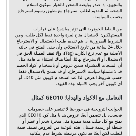
والتجهيز. إذا صدر بوليصة الشحن فالخيار سيكون استلام
الشحنة ثم التقديم لطلب استرجاع مع تطبيق رسوم استرجاع
بحسب السياسة.
من النقاط الجوهرية التي تؤثر مباشرةً على قرارات
المستهلكين: الاستبدال متاح لمرة واحدة فقط لكل طلب، ومن
الشروط الضرورية أن يتم تقديم طلب الاستبدال أو الاسترجاع
خلال 24 ساعة من تاريخ الاستلام، وأن يبقى المنتج في حالته
الأصلية مع عدم نزع الكارت (Tag)، وإلا تفقد العميلة الحق في
الاستبدال أو الاسترجاع نهائيًا. أيضًا هناك استثناءات هامة مثل
أن المنتجات المشتراة ضمن عروض أو باستخدام أكواد الخصم
قد لا تشملها سياسة الاسترجاع، أو قد تسمح بالاستبدال فقط
حسب شروط العرض. لذا عند استخدام كوبون مثل LD10 أو
أي كوبون آخر يجب الانتباه لهذه القيود.
التعامل مع الاكواد والهدايا: GEO10 كمثال
الجوانب الترويجية في جورجينا لا تقتصر على خصومات
فحسب، بل تتضمن أيضًا عروض هدايا مثل كود GEO10 الذي
يمنح مع كل طلب هدية مميزة مثل مبخرة شعر أو عطر أو
شنطة أو رسمة فستان. هذه النوعية من العروض تضيف قيمة
للطلب لكن أيضًا قد تكون مرتبطة بشرط عدم إمكانية