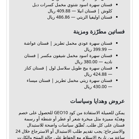
فستان سهرة اسود شتوي مخمل كسرات دبل
كلوش | فستان انيلا — 409.88 ريال
فستان اوليفيا الزيتي — 486.86 ريال
فساتين مطرّزة ومزينة
فستان سهرة عودي مخمل تطريز | فستان عواشة
— 399.99 ريال
فستان سهرة اسود مخمل شيفون مكسر | فستان
ناديه — 380.00 ريال
فستان سهرة بيج طويل سلاسل لول | فستان كناز
— 424.88 ريال
فستان سهرة زيتي مخمل تطريز | فستان ميساء
— 430.00 ريال
عروض وهدايا وسياسات
يمكن للعميلة الاستفادة من كود GEO10 للحصول على خصم
وهديّة مميزة مثل مبخرة شعر أو عطر أو شنطة أو رسمة
فستان على كل طلب. تُطبّق سياسات واضحة للاستبدال
والاسترجاع: يجب تقديم طلب الاستبدال أو الاسترجاع خلال 24
ساعة من تاريخ الاستلام مع الحفاظ على حالة المنتج والكارت