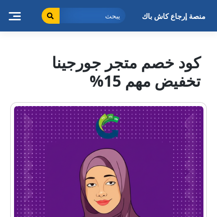
خطى
لى
منصة إرجاع كاش باك
لمحتوى
كود خصم متجر جورجينا
تخفيض مهم 15%