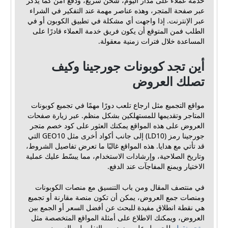
خدمة عملاء على مدار اليوم، شحن سريع، ودفع آمن كما يذكر
عبر صفحة المتجر، وهذه عناصر مهمة عند التفكير في الشراء
عبر الإنترنت. إذا واجهت أي مشكلة في تطبيق الكوبون أو في
الطلب فمن المتوقع أن يكون فريق خدمة العملاء قادرًا على
المساعدة خلال فترات زمنية معقولة.
أين تجد كوبونات جورجينا وكيف
تصلك العروض
مواقع التجميع مثل ارجاع تلعب دورًا مهمًا في تجميع كوبونات
المتاجر وتقديمها للمستهلكين بشكل منظم. عبر زيارة صفحات
العروض على هذه المواقع يمكنك العثور على كود خصم متجر
جورجينا رمز (LD10) إلى جانب أكواد أخرى مثل GEO10 التي
قد تأتي مع هدايا. هذه المواقع غالبًا ما تعرض تفاصيل الشروط،
وتاريخ الصلاحية، وإرشادات الاستخدام، مما يبسّط عليك عملية
الاختيار ويمنع المفاجآت عند الدفع.
في منتصف المقال ومن باب التنسيق مع منصات الكوبونات
ومنصات جمع العروض، يمكن أن تكون منصة مقارنة أو تجميع
هي نقطة انطلاق مفيدة للبحث عن أفضل السعر أو الجمع بين
العروض، ويمكنك الاطلاع على أمثلة المواقع المتخصصة مثل
متجر نقطه
للحصول على مزيد من التفاصيل والعروض