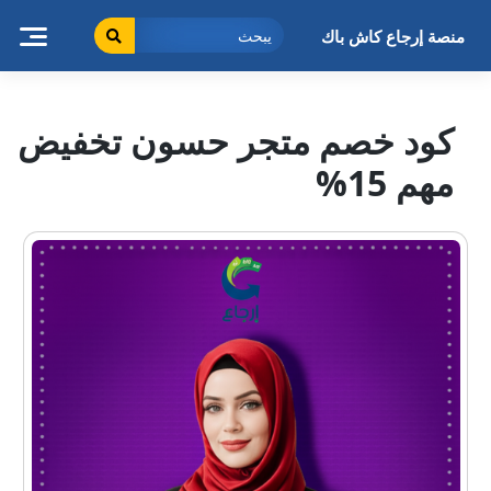
خطى
لى
منصة إرجاع كاش باك
لمحتوى
كود خصم متجر حسون تخفيض
مهم 15%