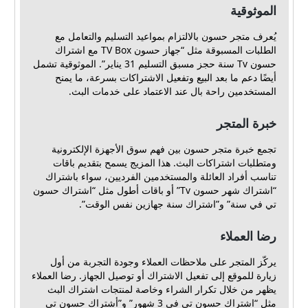
الموثوقية
يُعرف متجر حسون بالالتزام بمواعيد التسليم والتعامل مع
الطلبات المسبوقة مثل “جهاز حسون TV Box مع اشتراك
حسون Tv سنة حجز مسبق التسليم 31 يناير”. الموثوقية تشمل
أيضًا دعم ما بعد البيع وتفعيل الاشتراكات بسرعة، ما يمنح
المستخدمين راحة بال عند الاعتماد على خدمات البث.
خبرة المتجر
تجمع خبرة متجر حسون بين فهم سوق الأجهزة الإلكترونية
ومتطلبات اشتراكات البث. هذا المزيج يسمح بتقديم باقات
تناسب أفراد العائلة والمستخدمين الفرديين، سواء باشتراك
“اشتراك شهر حسون Tv” أو باقات أطول مثل “اشتراك حسون
تي في سنة” و”اشتراك سنة جهازين نفس الوقت”.
رضا العملاء
يركّز المتجر على ملاحظات العملاء وجودة التجربة من أول
زيارة للموقع إلى تفعيل الاشتراك أو توصيل الجهاز. رضا العملاء
يظهر من خلال تكرار الشراء وخاصة لمنتجات اشتراك البث
مثل “اشتراك حسون تي في 3 شهور” و”أشتراك حسون تي