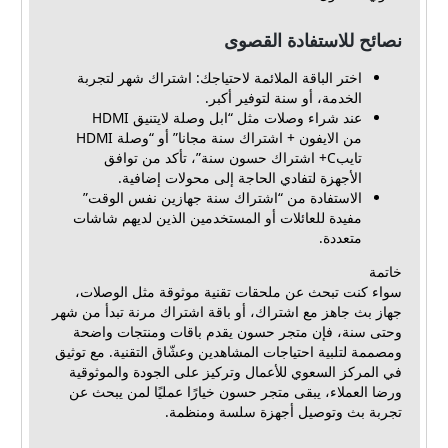
نصائح للاستفادة القصوى
اختر الباقة الملائمة لاحتياجك: اشتراك شهر لتجربة
الخدمة، أو سنة لتوفير أكبر.
عند شراء وصلات مثل “ابل وصلة لايتنيق HDMI
من الايفون + اشتراك سنة مجانا” أو “وصلة HDMI
تايبC+ اشتراك حسون سنة”، تأكد من توافق
الأجهزة لتفادي الحاجة إلى محولات إضافية.
الاستفادة من “اشتراك سنة جهازين نفس الوقت”
مفيدة للعائلات أو المستخدمين الذين لديهم شاشات
متعددة.
خاتمة
سواء كنت تبحث عن ملحقات تقنية موثوقة مثل الوصلات،
جهاز بث جاهز مع اشتراك، أو باقة اشتراك مرنة تبدأ من شهر
وحتى سنة، فإن متجر حسون يقدم باقات ومنتجات واضحة
ومصممة لتلبية احتياجات المشاهدين وعشّاق التقنية. مع توثيق
في المركز السعوي للأعمال وتركيز على الجودة والموثوقية
ورضا العملاء، يبقى متجر حسون خيارًا عمليًا لمن يبحث عن
تجربة بث وتوصيل أجهزة سلسة ومنظمة.