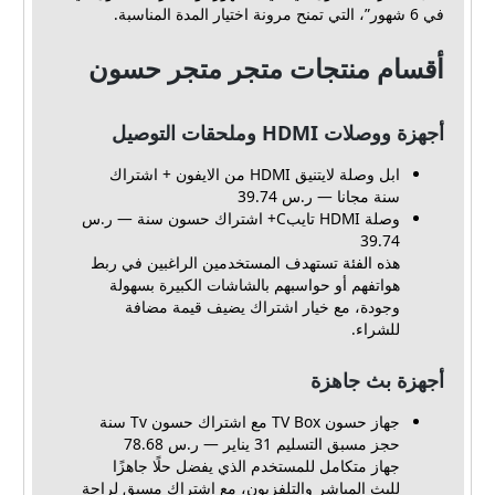
في 6 شهور”، التي تمنح مرونة اختيار المدة المناسبة.
أقسام منتجات متجر متجر حسون
أجهزة ووصلات HDMI وملحقات التوصيل
ابل وصلة لايتنيق HDMI من الايفون + اشتراك
سنة مجانا — ر.س 39.74
وصلة HDMI تايبC+ اشتراك حسون سنة — ر.س
39.74
هذه الفئة تستهدف المستخدمين الراغبين في ربط
هواتفهم أو حواسبهم بالشاشات الكبيرة بسهولة
وجودة، مع خيار اشتراك يضيف قيمة مضافة
للشراء.
أجهزة بث جاهزة
جهاز حسون TV Box مع اشتراك حسون Tv سنة
حجز مسبق التسليم 31 يناير — ر.س 78.68
جهاز متكامل للمستخدم الذي يفضل حلًا جاهزًا
للبث المباشر والتلفزيون، مع اشتراك مسبق لراحة