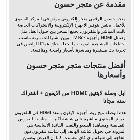
مقدمة عن متجر حسون
متجر حسون الرقمي متجر إلكتروني موثق في المركز السعوي
للأعمال يختص بتوفير الأجهزة الإلكترونية والاشتراكات الخاصة
بالبث المباشر والتلفزيون. يجمع المتجر بين حلول العتاد مثل
وصائل HDMI وأجهزة TV Box، وبين اشتراكات مرنة تناسب
احتياجات المشاهدة اليومية، ما يجعله خيارًا عمليًا للراغبين في
تجربة بث مستقرة ومباشرة بأسعار واضحة ومنافسة.
أفضل منتجات متجر متجر حسون
وأسعارها
ابل وصلة لايتنيق HDMI من الايفون + اشتراك
سنة مجانا
هذه الوصلة تتيح ربط أجهزة الايفون بمنفذ HDMI في التلفزيون
لعرض المحتوى مباشرة على شاشة أكبر — مناسبة للعروض
التقديمية ومشاهدة الفيديو واللعب. الفائدة الأساسية هي
المرونة في تحويل شاشة الهاتف إلى شاشة تلفزيون دون
الحاجة إلى شبكة واي فاي معتمدة، كما أن العرض يتضمن