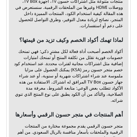
منتجات متنوعة مثل اشتراكات حسون Tv، أجهزة TV Box،
ووصلات HDMI وغيرها من الملحقات الرقمية. سنستعرض في
هذه المقالة كيفية استخدام الكود، المنتجات المميزة داخل
المتجر، نصائح لزيادة معدل التوفير، وطرق التواصل للحصول
على دعم أو استفسارات.
لماذا تهمك أكواد الخصم وكيف تزيد من قيمتها؟
أكواد الخصم أصبحت أداة فعالة لكل مشترٍ ذكي؛ فهي تمنحك
خصومات فورية تقلل من تكلفة المنتج أو تمنحك امتيازات
إضافية مثل اشتراكات مجانية لفترات محددة. عند استخدام كود
خصم متجر حسون رمز (KSA) يمكنك الحصول على مزايا
ملموسة عند شراء اشتراكات شهرية أو سنوية، أو عند شراء
جهاز حسون TV Box المرافق له اشتراك. الاستفادة من هذه
الأكواد تتطلب بعض الوعي: متابعة الشروط، معرفة مدة
الصلاحية، والتأكد من أن الكود يطبق على نوع المنتج الذي تنوي
شرائه.
أهم المنتجات في متجر حسون الرقمي وأسعارها
متجر حسون الرقمي يقدم مجموعة مختارة من المنتجات
الرقمية والملحقات بأسعار منافسة بالريال السعودي. من أهم