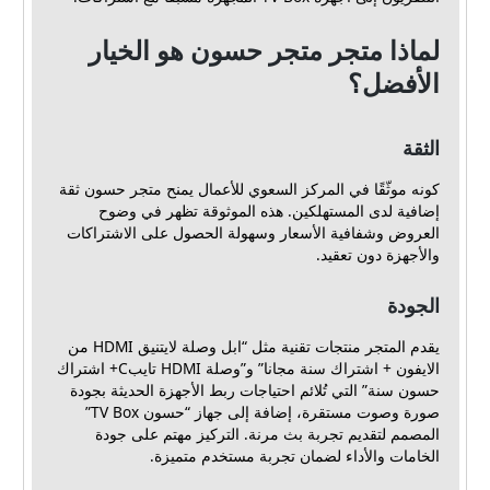
لماذا متجر متجر حسون هو الخيار
الأفضل؟
الثقة
كونه موثّقًا في المركز السعوي للأعمال يمنح متجر حسون ثقة
إضافية لدى المستهلكين. هذه الموثوقة تظهر في وضوح
العروض وشفافية الأسعار وسهولة الحصول على الاشتراكات
والأجهزة دون تعقيد.
الجودة
يقدم المتجر منتجات تقنية مثل “ابل وصلة لايتنيق HDMI من
الايفون + اشتراك سنة مجانا” و”وصلة HDMI تايبC+ اشتراك
حسون سنة” التي تُلائم احتياجات ربط الأجهزة الحديثة بجودة
صورة وصوت مستقرة، إضافة إلى جهاز “حسون TV Box”
المصمم لتقديم تجربة بث مرنة. التركيز مهتم على جودة
الخامات والأداء لضمان تجربة مستخدم متميزة.