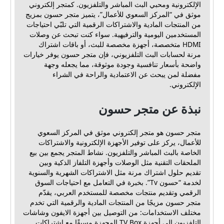
الإلكترونية ومحبي البث المباشر والتلفزيون. كمتجر إلكتروني
موثق في “المركز السعوي للأعمال”، يتميز متجر حسون بمزيج
من المنتجات المادية والاشتراكات الرقمية التي تلبّي احتياجات
المستخدمين اليومية والترفيهية. سواء كنت تبحث عن وصلات
HDMI متخصصة، أجهزة مخصصة للبث، أو باقات اشتراك
مرنة لحسابات البث التلفزيوني، فإن متجر حسون يوفر خيارات
واضحة بأسعار تنافسية وجودة موثوقة، مما يجعله وجهة
مفضلة لمن يبحث عن الاعتمادية والراحة في الشراء
الإلكتروني.
نبذة عن متجر حسون
متجر حسون هو متجر إلكتروني موثق في المركز السعوي
للأعمال، يركز على توفير الأجهزة الإلكترونية والاشتراكات
الخاصة بالبث المباشر والتلفزيون. نشاط المتجر يجمع بين بيع
الملحقات التقنية مثل الوصلات وأجهزة التلفاز الذكية وبين
تقديم حلول اشتراك مرنة مثل الاشتراكات الشهرية والسنوية
لخدمة “حسون Tv”. بخبرة في التعامل مع احتياجات السوق
الرقمي وتقديم منتجات مخصصة للمستخدم العربي، يقدّم
متجر حسون مزيجًا من المنتجات المادية والرقمية التي تخدم
مختلف الاستخدامات: من التوصيل بين أجهزة الايفون وشاشات
التلفزيون إلى أجهزة TV Box المجهزة مسبقًا مع اشتراكات.