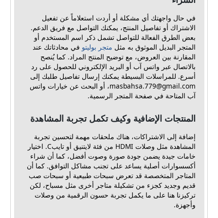
في حال واجهتك أي مشكلة أو أردت استعلاماً عن تفعيل
الاشتراك أو تفاصيل المنتج، يمكنك التواصل مع فريق الدعم.
بعض الطرق الفعالة للتواصل تشمل ذكر اسم المستخدم أو
المتجر البديل الموثوق به مثل
متجر بوليتو
في محادثاتك عند
المقارنة بين العروض، مع توضيح المنتج المراد. كما يُنصح
بالاتصال عبر واتس آب أو البريد الإلكتروني للحصول على رد
أسرع. للمراسلات البسيطة يمكنك إرسال تفاصيل طلبك إلى
masbahsa.779@gmail.com
، أو البحث عن خيارات واتس
آب المتاحة في صفحة المتجر الرسمية.
المنتجات الإضافية وكيف تكمل تجربة المشاهدة
إضافة إلى الاشتراكات، هناك ملحقات مهمة لتحسين تجربة
المشاهدة مثل وصلات HDMI من فئة لايتنيق أو تايبC. اختيار
خامات جيدة يضمن جودة صورة وصوت أفضل، كما أن شراء
أكسسوارات أصلية يساعد على تجنب مشاكل التوافق. كما أن
المتاجر المتخصصة قد تعرض سبحات طبيعية أو سبحات صب
قديم وجديد كجزء من تشكيلة متاجر أخرى مثل مسباح، لكن
تركيزنا هنا على ما يكمل تجربة حسون الرقمية من وصلات
وأجهزة.