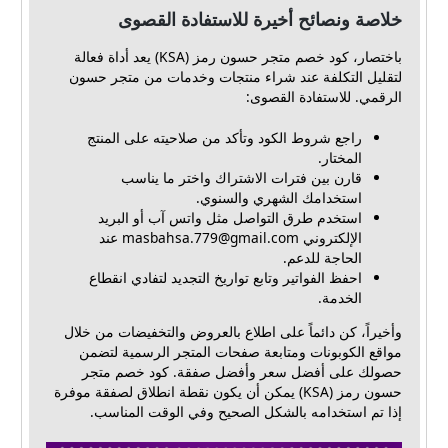
خلاصة ونصائح أخيرة للاستفادة القصوى
باختصار، كود خصم متجر حسون رمز (KSA) يعد أداة فعالة
لتقليل التكلفة عند شراء منتجات وخدمات من متجر حسون
الرقمي. للاستفادة القصوى:
راجع شروط الكود وتأكد من صلاحيته على المنتج
المختار.
قارن بين فترات الاشتراك واختر ما يناسب
استخدامك الشهري والسنوي.
استخدم طرق التواصل مثل واتس آب أو البريد
الإلكتروني
masbahsa.779@gmail.com
عند
الحاجة للدعم.
احفظ الفواتير وتابع تواريخ التجديد لتفادي انقطاع
الخدمة.
وأخيراً، كن دائماً على اطلاع بالعروض والتخفيضات من خلال
مواقع الكوبونات ومتابعة صفحات المتجر الرسمية لتضمن
حصولك على أفضل سعر وأفضل صفقة. كود خصم متجر
حسون رمز (KSA) يمكن أن يكون نقطة انطلاق لصفقة موفرة
إذا تم استخدامه بالشكل الصحيح وفي الوقت المناسب.