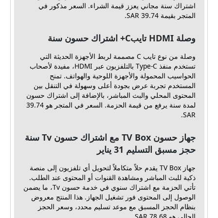
اشتراك سنة مجاني يعزز قيمة الشراء. السعر مذكور في
المتجر بقيمة 39.74 SAR.
وصلة HDMI تايبC+ اشتراك حسون سنة
وصلة من نوع تايب C مصممة لربط الأجهزة الحديثة التي
تستخدم منفذ Type-C بالتلفزيون عبر HDMI، مفيدة لأصحاب
الحواسيب المحمولة والأجهزة اللوحية والهواتف. تمنح
المستخدم تجربة عرض بجودة أعلى وسهولة في التنقل بين
المحتوى المحلي والبث المباشر، بالإضافة إلى اشتراك حسون
لمدة سنة يرفع من قيمة الحزمة. السعر في المتجر هو 39.74
SAR.
جهاز حسون TV Box مع اشتراك حسون Tv سنة
حجز مسبق التسليم 31 يناير
جهاز TV Box يقدم حلاً متكاملاً لتحويل أي تلفزيون إلى منصة
ذكية للبث المباشر ومشاهدة القنوات أو المحتوى عند الطلب.
تأتي الحزمة مع اشتراك سنوي في خدمة حسون Tv، ما يضمن
الوصول إلى المحتوى فور تشغيل الجهاز. هذا المنتج معروض
بنظام الحجز المسبق مع موعد تسليم محدد، وسعر الحجز
الحالي هو 78.68 SAR.