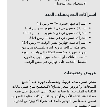
الاستخدام منذ التوصيل.
اشتراكات البث بمختلف المدد
اشتراك شهر حسون Tv — ر.س 4.8
اشتراك حسون تي في 3 شهور — ر.س 10.4
أشتراك حسون تي في 6 شهور — ر.س 13.07
اشتراك حسون تي في سنة — ر.س 34.4
اشتراك سنة جهازين نفس الوقت — ر.س 42.4
توفر هذه الباقات مرونة كبيرة للمستخدمين، من
تجربة شهرية منخفضة التكلفة إلى باقات سنوية
تناسب العائلات أو المستخدمين الذين يحتاجون
لتشغيل الخدمة على جهازين في نفس الوقت.
عروض وتخفيضات
متجر حسون يقدم عروضًا وتخفيضات دورية على “جميع
المنتجات” و”عروض متجر مسباح” (كمصطلح متاح ضمن بيانات
الكلمات المفتاحية) ما يساعد العملاء على الحصول على قيمة
مضافة عند اقتناء الأجهزة أو تجديد الاشتراكات. متابعة العروض
تضمن حصصًا من التوفير خاصة عند شراء الأجهزة مع اشتراك
سنوي مشمول.