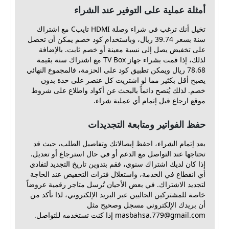
أمثلة عملية على التوفير عند الشراء
تخيل أنك ترغب في شراء وصلة HDMI تايبC مع اشتراك
سنة بسعر 39.74 ريال، وباستخدام كود خصم يمكن أن تحصل
على تخفيض يصل إلى نسبة معينة أو خصم ثابت. بالإضافة
لذلك، إذا قمت بشراء جهاز TV Box مع اشتراك سنة بقيمة
78.68 ريال ويمكن تطبيق كود على الحزمة، فالمجموع النهائي
يصبح أقل بكثير مما لو اشتريت كل عنصر على حدة بدون
خصم. لذلك يُنصح دائماً بالبحث عن أكواد واطلاع على شروط
موقع ارجاع قبل إتمام أي عملية شراء.
حفظ الفواتير ومتابعة التجديدات
بعد إتمام الشراء، احفظ إيصالاتك وتفاصيل الطلب، حيث قد
تحتاجها عند التواصل مع الدعم أو في حال استرجاع أو تعديل.
إذا كان لديك اشتراك سنوي، فقم بتدوين تاريخ التجديد لتفادي
أي انقطاع في الخدمة، واستغلال فترات التخفيض عند الحاجة
لتجديد الاشتراك. في بعض الأحيان تُرسل متاجر رقمية عروضاً
خاصة للمشتركين الحاليين عبر البريد الإلكتروني، لذا تأكد من
أن بريدك الإلكتروني مسجل وصحيح مثل
masbahsa.779@gmail.com
إذا كنت تستخدمه للتواصل.