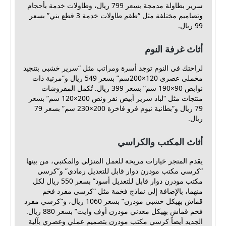
سرير بطاولة مدمجة بسعر 799 ريال، وطاولات خدمة بأحجام
وتصاميم مختلفة مثل “طقم طاولات خدمة 3 قطع بني” بسعر
99 ريال.
أثاث غرفة النوم
لراحتك في النوم توجد أسرة ومراتب مثل “سرير خشبي بتنجيد
مخملي عصري 120×200سم” بسعر 549 ريال و”مرتبة ذات
نوابض 90×190 سم” بسعر 399 ريال. تُكمل المفروشات
منتجات مثل “لباد سرير أبيض نفر ونص 200×120 سم” بسعر
79 ريال و”بطانية نيوم فرو فاخرة 200×230 سم” بسعر 79
ريال.
أثاث المكتب والكراسي
يقدم المتجر خيارات مريحة للعمل المنزلي والمكتبي، من بينها
“كرسي مكتب مودرن دوار قابل للتعديل رمادي” و”كرسي
مكتب مودرن دوار قابل للتعديل أسود” بسعر 550 ريال لكل
منهما، بالإضافة إلى نماذج فخمة مثل “كرسي مفرد فخم
قماش بهيكل خشبي مودرن” بسعر 1060 ريال، و”كرسي مفرد
فخم قماش بهيكل معدني مودرن أوف وايت” بسعر 880 ريال.
الجديد أيضاً كرسي مكتب مودرن بتصميم عملي وعصري بآلية