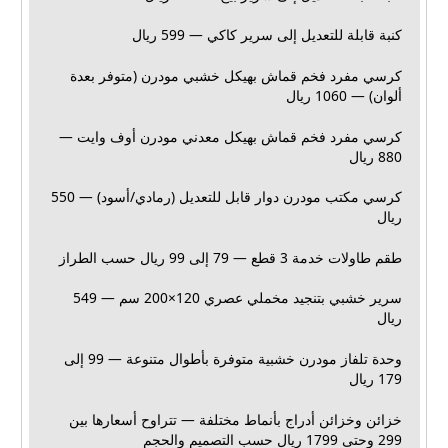
كنبة قابلة للتعديل إلى سرير كاكي — 599 ريال
كرسي مفرد فخم قماش بهيكل خشبي مودرن (متوفر بعدة
ألوان) — 1060 ريال
كرسي مفرد فخم قماش بهيكل معدني مودرن أوف وايت —
880 ريال
كرسي مكتب مودرن دوار قابل للتعديل (رمادي/أسود) — 550
ريال
طقم طاولات خدمة 3 قطع — 79 إلى 99 ريال حسب الطراز
سرير خشبي بتنجيد مخملي عصري 120×200 سم — 549
ريال
وحدة تلفاز مودرن خشبية متوفرة بأطوال متنوعة — 99 إلى
179 ريال
خزائن وخزائن أدراج بأنماط مختلفة — تتراوح أسعارها بين
299 وحتى 1799 ريال حسب التصميم والحجم