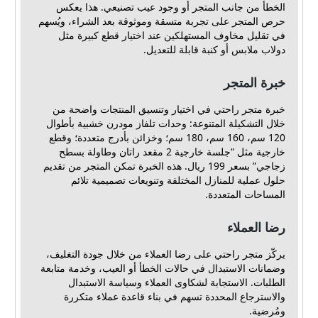
الخطأ من جانب المتجر أو وجود عيب تصنيعي. هذا يعكس
حرص المتجر على تجربة متسقة وموثوقة بعد الشراء، ويُسهم
في تقليل مخاوف المستهلكين عند اختيار قطع كبيرة مثل
دولاب ملابس أو كنبة قابلة للتعديل.
خبرة المتجر
خبرة متجر راحتي في اختيار وتنسيق المنتجات واضحة من
خلال التشكيلة المتنوعة: وحدات تلفاز مودرن خشبية بأطوال
120 سم، 160 سم، 180 سم؛ وخزائن بأدرج متعددة؛ وقطع
خارجية مثل “جلسة خارجية 2 مقعد راتان وطاولة بسطح
زجاجي” بسعر 199 ريال. هذه الخبرة تمكن المتجر من تقديم
حلول عملية للمنازل المختلفة وتنويعات تصميمية تلائم
المساحات المتعددة.
رضا العملاء
يركّز متجر راحتي على رضا العملاء من خلال جودة التغليف،
وضمانات الاستبدال في حالات الخطأ أو العيب، وخدمة متابعة
الطلبات. الاستجابة لشكاوى العملاء وسياسة الاستبدال
والاسترجاع المحددة تسهم في بناء قاعدة عملاء متكررة
ومُرضية.