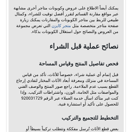
يمكنك أيضاً الاطلاع على عروض وكوبونات متاجر أخرى مشابهة
عبر مواقع مقارنة القسائم لتقرر أفضل توقيت للشراء، وكمثال
طبيعي للربط بين متاجر الكوبونات والمقارنات يمكنك زيارة
صفحة متاجر متخصصة مثل
متجر كايزن
التي تعرض مجموعة
من العروض والنصائح حول استغلال الكوبونات بذكاء.
نصائح عملية قبل الشراء
فحص تفاصيل المنتج وقياس المساحة
قبل إتمام أي عملية شراء، خصوصاً للأثاث، تأكد من قياس
المساحة في منزلك ومعرفة أبعاد الأثاث المختار لتفادي إرجاع
القطع بسبب عدم الملاءمة. راجع صور المنتج والوصف الفني
والمواصفات مثل الخامة، الوزن، واشتراطات التركيب. وإذا
كنت غير متأكد اسأل خدمة العملاء عبر الرقم 920031729
للحصول على تأكيد أو استشارة فنية.
التخطيط للتجميع والتركيب
بعض قطع الأثاث تُرسل مفككة وتتطلب تركيباً بسيطاً أو