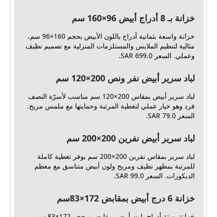
خزانة بـ 8 أدراج أبيض ‎160×96 سم‏
خزانة واسعة بثمانية أدراج باللون الأبيض بحجم 160×96 سم،
مثالية لتنظيم الملابس والمستلزمات المنزلية مع تصميم نظيف
وعملي. السعر 699.0 SAR.
لباد سرير أبيض نفر ونص 200×120 سم
لباد سرير أبيض بمقاس 200×120 سم مناسب لأسرّة النصف
فرد وهو خيار عملي لتغطية المرتبة وحمايتها مع ملمس مريح.
السعر 79.0 SAR.
لباد سرير أبيض نفرين 200×200 سم
لباد سرير بمقاس نفرين 200×200 سم يوفر تغطية كاملة
للمرتبة بمظهر نظيف ومريح ولون أبيض متناسق مع معظم
الديكورات. السعر 99.0 SAR.
خزانة 6 درج أبيض بمقابض 172×83سم
خزانة بستة أدراج بلون أبيض بمقابض وبحجم 172×83 سم،