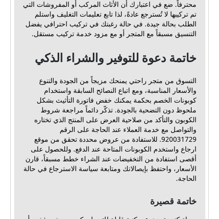
محترفاً. ضع في اعتبارك أن الأثاث المركب أو المفروشات التي
تم تركيبها لا تُسترجع عادةً، لذا تابع تعليمات التغليف واستلم
الطلب بحالة جيدة. في حالة رغبتك في تركيب احترافي يفضل
التنسيق مسبقاً مع المتجر أو مع مزود خدمة تركيب مستقل.
خاتمة دعوة للتوفير والشراء الذكي
التسوق من متجر راحتي يمنحك مزيجاً من الجودة والتنوع
والأسعار المناسبة، ومع اتباع النصائح السابقة واستخدام
كوبونات الخصم بحكمة يمكنك خفض فاتورة التأثيث بشكل
ملحوظ دون التضحية بالجودة. تذكّر دائماً مراجعة شروط
الكوبون والتأكد من صلاحية العرض على المنتج الذي تختاره
والتواصل مع خدمة العملاء عند الحاجة على الرقم
920031729. للاستفادة من عروض محددة تحقق من موقع
ارجاع واستخدم الكوبونات المتاحة عند الدفع. وللحصول على
أقصى استفادة من التخفيضات عند الشراء خطط مسبقاً، قارن
الأسعار، واحتفظ بإيصالاتك ومتابعة سياسة الاسترجاع في حالة
الحاجة.
خاتمة قصيرة