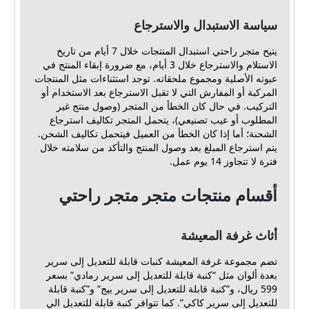
سياسة الاستبدال والاسترجاع
يتيح متجر راحتي استبدال المنتجات خلال 7 أيام من تاريخ
الاستلام والاسترجاع خلال 3 أيام، مع ضرورة إبقاء المنتج في
عبوته الأصلية ومجموع ملحقاته. توجد استثناءات مثل المنتجات
المركبة أو المفارش التي لا تقبل الاسترجاع بعد الاستخدام أو
التركيب. في حال كان الخطأ من المتجر (وصول منتج غير
المطلوب أو عيب تصنيعي)، يتحمل المتجر تكاليف استرجاع
الشحنة؛ أما إذا كان الخطأ من العميل فيتحمل تكاليف الشحن.
يتم استرجاع المبلغ بعد وصول المنتج والتأكد من سلامته خلال
فترة لا تتجاوز 14 يوم عمل.
أقسام منتجات متجر متجر راحتي
أثاث غرفة المعيشة
تضم مجموعة غرفة المعيشة كنبات قابلة للتعديل إلى سرير
بعدة ألوان مثل “كنبة قابلة للتعديل إلى سرير رمادي” بسعر
599 ريال، و”كنبة قابلة للتعديل إلى سرير بيج” و”كنبة قابلة
للتعديل إلى سرير كاكي”. كما تتوافر كنبة قابلة للتعديل الي