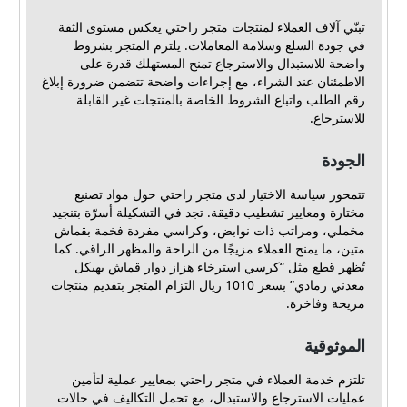
تبنّي آلاف العملاء لمنتجات متجر راحتي يعكس مستوى الثقة
في جودة السلع وسلامة المعاملات. يلتزم المتجر بشروط
واضحة للاستبدال والاسترجاع تمنح المستهلك قدرة على
الاطمئنان عند الشراء، مع إجراءات واضحة تتضمن ضرورة إبلاغ
رقم الطلب واتباع الشروط الخاصة بالمنتجات غير القابلة
للاسترجاع.
الجودة
تتمحور سياسة الاختيار لدى متجر راحتي حول مواد تصنيع
مختارة ومعايير تشطيب دقيقة. تجد في التشكيلة أسرّة بتنجيد
مخملي، ومراتب ذات نوابض، وكراسي مفردة فخمة بقماش
متين، ما يمنح العملاء مزيجًا من الراحة والمظهر الراقي. كما
تُظهر قطع مثل “كرسي استرخاء هزاز دوار قماش بهيكل
معدني رمادي” بسعر 1010 ريال التزام المتجر بتقديم منتجات
مريحة وفاخرة.
الموثوقية
تلتزم خدمة العملاء في متجر راحتي بمعايير عملية لتأمين
عمليات الاسترجاع والاستبدال، مع تحمل التكاليف في حالات