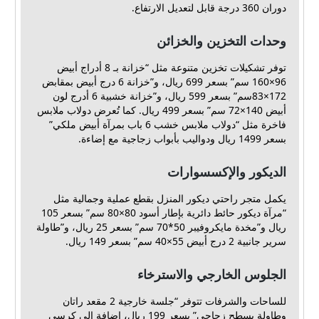
دوران 360 درجة قابل لتعديل الارتفاع.
وحدات التخزين والخزائن
توفر تشكيلات تخزين متنوعة مثل “خزانة بـ 8 أدراج أبيض
‎160×96 سم‏” بسعر 699 ريال، و”خزانة 6 درج أبيض بمقابض
172×83سم” بسعر 599 ريال، و”خزانة خشبية 6 أدرج لون
أبيض 140×72 سم” بسعر 499 ريال. كما تُعرض دولاب ملابس
فاخرة مثل “دولاب ملابس خشب 6 باب بمرآة أبيض ملكي”
بسعر 1499 ريال ودواليب بأبواب زجاجية مع إضاءة.
الديكور والإكسسوارات
يكمل متجر راحتي ديكور المنزل بقطع عملية وجمالية مثل
“مرآة ديكور حائط دائرية بإطار أسود 80×80 سم” بسعر 105
ريال و”مخدة مايكروفيبر 50*70 سم” بسعر 25 ريال، و”طاولة
سرير جانبية 2 درج أبيض ‎40×55 سم‏” بسعر 149 ريال.
الجلوس الخارجي والاسترخاء
للساحات والشرفات تتوفر “جلسة خارجية 2 مقعد راتان
وطاولة بسطح زجاجي” بسعر 199 ريال، إضافة إلى كرسي