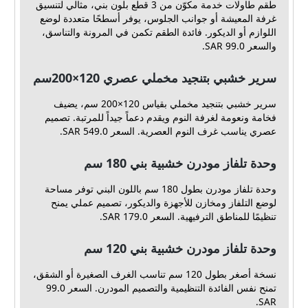
طقم طاولات خدمة مكوّن من 3 قطع بلون بني، مثالي لتنسيق
غرفة المعيشة أو جوانب الجلوس، يوفر أسطحًا متعددة لوضع
اللوازم أو الديكور. فائدة الطقم تكمن في المرونة والتناسق،
والسعر 99.0 SAR.
سرير خشبي بتنجيد مخملي عصري 120×200سم
سرير خشبي بتنجيد مخملي بقياس 120×200 سم، يضيف
فخامة ونعومة لغرفة النوم ويقدم دعماً جيداً للمرتبة. تصميم
عصري يناسب غرف النوم العصرية. السعر 549.0 SAR.
وحدة تلفاز مودرن خشبية بني 180 سم
وحدة تلفاز مودرن بطول 180 سم باللون البني توفر مساحة
لوضع التلفاز ومخازن للأجهزة والديكور، تصميم عملي يمنح
تنظيمًا للمناطق الترفيهية. السعر 179.0 SAR.
وحدة تلفاز مودرن خشبية بني 120 سم
نسخة أصغر بطول 120 سم تناسب الغرف الصغيرة أو الشقق،
تمنح نفس الفائدة التنظيمية والتصميم المودرن. السعر 99.0
SAR.