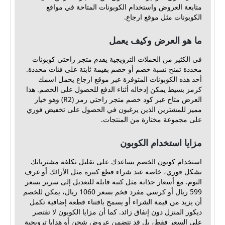
متابعة العروض واستخدام الكوبونات المتاحة في مواقع
الكوبونات مثل موقع ارجاع.
ما هو العرض وكيف يعمل
في الكثير من الحملات الترويجية يقدم متجر راحتي كوبونات
محددة تمنح نسبة خصم أو خصم بقيمة ثابتة على فئات محددة.
أحد هذه الكوبونات المتوفرة عبر موقع ارجاع يحمل اسمك
كرمز بسيط يمكن إدخاله أثناء الدفع للحصول على الخصم. هذا
العرض متاح عبر كود خصم متجر راحتي رمز (R2) وهو خيار
مميز للمشترين الذين يرغبون في الحصول على تخفيض فوري
على مجموعة مختارة من المنتجات.
مزايا استخدام الكوبون
استخدام كوبون الخصم يساعدك على تقليل تكلفة مشترياتك
بشكل فوري، خاصة عند شراء قطع كبيرة مثل الأرائك أو غرف
النوم. مع أسعار جذابة مثل كنبة قابلة للتعديل إلى سرير بسعر
599 ريال أو كرسي مفرد فخم بسعر 1060 ريال، يمكن للخصم
أن يزيد من قيمة الشراء أو يسمح باقتناء قطعة إضافية تكمل
ديكور المنزل دون إنفاق زائد. كما أن مزايا الكوبون لا تقتصر
على السعر فقط، بل قد تتضمن عروض شحن أو هدايا ترويجية