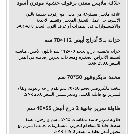
علاقة ملابس معدن برفوف خشبية مودرن أسود
علاقة ملابس مصنوعة من معدن مع رفوف خشبية باللون
الأسود، حل عملي لتعليق الملابس وتنظيم الأحذية
والإكسسوارات في الممرات أو غرف النوم. السعر 49.0 SAR.
خزانة بـ 5 أدراج أبيض ‎70×112 سم‏
خزانة بخمسة أدراج بحجم 70×112 سم باللون الأبيض، مناسبة
لتنظيم الأغراض الصغيرة ومساحات تخزين إضافية في المنزل.
السعر 299.0 SAR.
مخدة مايكروفيبر 50*70 سم
مخدة مايكروفيبر بحجم 50×70 سم تقدم راحة ونعومة ونقاء
للسرير مع قابلية للغسل وسعر ميسر. السعر 25.0 SAR.
طاولة سرير جانبية 2 درج أبيض ‎40×55 سم‏
طاولة سرير جانبية بمقاسات 40×55 سم ودرجين، تضيف
سطحًا قابلًا للاستخدام لتخزين المستلزمات بجانب السرير مع
مظهر أبيض نظيف. السعر 149.0 SAR.