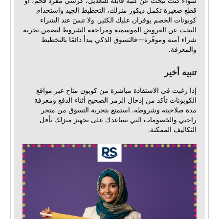
سواء كنت تبحث عن كنبة قابلة للتعديل، كرسي مفرد فخم، أو
قطع صغيرة تكمل ديكور منزلك، التخطيط الجيد واستخدام
كوبونات الخصم يوفران عليك الكثير. ولا تنسَ عند الشراء
البحث عن العروض الموسمية ومراجعة الشروط لتضمن تجربة
شراء آمنة وموفّرة—فالتسوق الذكي يبدأ دائمًا بالتخطيط
والمعرفة.
تنبيه أخير
إذا رغبت في الاستفادة مباشرة من كوبون متاح عبر مواقع
الكوبونات تأكد من إدخال الرمز الصحيح أثناء الدفع ومعرفة
مدة صلاحيته وشروطه. استمتع بتجربة التسوق من متجر
راحتي والخصومات التي تساعدك على تجهيز منزلك بأقل
التكاليف الممكنة.