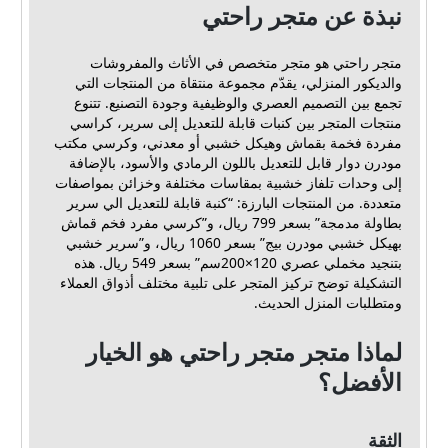
نبذة عن متجر راحتي
متجر راحتي هو متجر متخصص في الأثاث والمفروشات
والديكور المنزلي، يقدّم مجموعة منتقاة من المنتجات التي
تجمع بين التصميم العصري والوظيفية وجودة التصنيع. تتنوع
منتجات المتجر بين كنبات قابلة للتعديل إلى سرير، كراسي
مفردة فخمة بقماش وهيكل خشبي أو معدني، وكرسي مكتب
مودرن دوار قابل للتعديل باللون الرمادي والأسود، بالإضافة
إلى وحدات تلفاز خشبية بمقاسات مختلفة وخزائن بمواصفات
متعددة. من المنتجات البارزة: “كنبة قابلة للتعديل الي سرير
بطاولة مدمجة” بسعر 799 ريال، و”كرسي مفرد فخم قماش
بهيكل خشبي مودرن بيج” بسعر 1060 ريال، و”سرير خشبي
بتنجيد مخملي عصري 120×200سم” بسعر 549 ريال. هذه
التشكيلة توضح تركيز المتجر على تلبية مختلف أذواق العملاء
ومتطلبات المنزل الحديث.
لماذا متجر متجر راحتي هو الخيار
الأفضل؟
الثقة