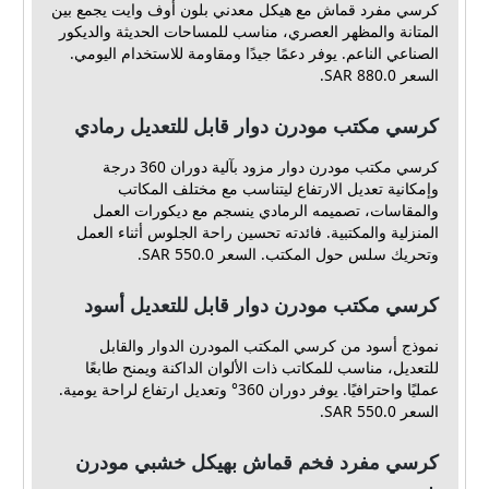
كرسي مفرد قماش مع هيكل معدني بلون أوف وايت يجمع بين
المتانة والمظهر العصري، مناسب للمساحات الحديثة والديكور
الصناعي الناعم. يوفر دعمًا جيدًا ومقاومة للاستخدام اليومي.
السعر 880.0 SAR.
كرسي مكتب مودرن دوار قابل للتعديل رمادي
كرسي مكتب مودرن دوار مزود بآلية دوران 360 درجة
وإمكانية تعديل الارتفاع ليتناسب مع مختلف المكاتب
والمقاسات، تصميمه الرمادي ينسجم مع ديكورات العمل
المنزلية والمكتبية. فائدته تحسين راحة الجلوس أثناء العمل
وتحريك سلس حول المكتب. السعر 550.0 SAR.
كرسي مكتب مودرن دوار قابل للتعديل أسود
نموذج أسود من كرسي المكتب المودرن الدوار والقابل
للتعديل، مناسب للمكاتب ذات الألوان الداكنة ويمنح طابعًا
عمليًا واحترافيًا. يوفر دوران 360° وتعديل ارتفاع لراحة يومية.
السعر 550.0 SAR.
كرسي مفرد فخم قماش بهيكل خشبي مودرن