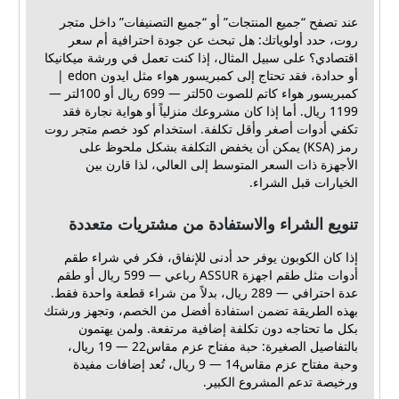
عند تصفح “جميع المنتجات” أو “جميع التصنيفات” داخل متجر
روت، حدد أولوياتك: هل تبحث عن جودة احترافية أم سعر
اقتصادي؟ على سبيل المثال، إذا كنت تعمل في ورشة ميكانيكا
أو حدادة، فقد تحتاج إلى كمبريسور هواء مثل ايدون edon |
كمبريسور هواء كاتم للصوت 50لتر — 699 ريال أو 100لتر —
1199 ريال. أما إذا كان مشروعك منزلياً أو هواية نجارة فقد
تكفي أدوات أصغر وأقل تكلفة. استخدام كود خصم متجر روت
رمز (KSA) يمكن أن يخفض التكلفة بشكل ملحوظ على
الأجهزة ذات السعر المتوسط إلى العالي، لذا قارن بين
الخيارات قبل الشراء.
تنويع الشراء والاستفادة من مشتريات متعددة
إذا كان الكوبون يوفر حد أدنى للإنفاق، فكر في شراء طقم
أدوات مثل طقم اجهزة ASSUR رباعي — 599 ريال أو طقم
عدة احترافي — 289 ريال، بدلاً من شراء قطعة واحدة فقط.
بهذه الطريقة تضمن استفادة أفضل من الخصم، وتجهز ورشتك
بكل ما تحتاجه دون تكلفة إضافية مرتفعة. ولمن يهتمون
بالتفاصيل الصغيرة: حبة مفتاح عزم مقاس22 — 19 ريال،
وحبة مفتاح عزم مقاس14 — 9 ريال، تُعد إضافات مفيدة
ورخيصة تدعم المشروع الكبير.