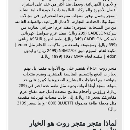
والأجهزة الكهربائية، ويعمل منذ أكثر من عقد على استيراد
أفضل الأجهزة والماركات العالمية ذات الجودة العالية. نشاط
المتجر يشمل توفير منتجات متنوعة للمحترفين في مجالات
الميكانيكا، الحدادة، النجارة، الأعمال الزراعية، والصيانة العامة.
من بين المنتجات المتوفرة: مفك عزم احترافي بطارية من
شركةGADELON (299 ريال)، مفك عزم صواميل كهربائي
لاسلكي CADELON (349 ريال)، طقم اجهزة ASSUR رباعي
(599 ريال)، ومجموعة واسعة من ماكينات اللحام مثل edon |
مكينة لحام المنيوم ميق NBM270s (2499 ريال) و ايدون
edon | مكينة لحام TIG / MMA (1899 ريال).
متجر روت ROT لا يقتصر على بيع الأدوات فقط، بل يهتم
بخيارات الدفع والتسليم المناسبة للمشتري ويقدم منتجات
متوافقة مع احتياجات المشاريع الصغيرة والكبيرة على حد
سواء. ستجد أيضًا أدوات يدوية مثل طقم عدة احترافي (289
ريال)، ورؤوس وأحجام مفاتيح متعددة (مثل حبة مفتاح عزم
مقاس22 بسعر 19 ريال)، إلى جانب معدات كهربائية متقدمة
مثل محطة طاقة محمولة BLUETTI (1800 واط بسعر 3199
ريال).
لماذا متجر متجر روت هو الخيار