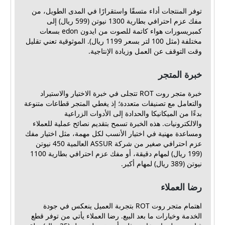
توفر المنتجات أداء متسقًا واستقرارًا في المدى الطويل، من
مفك عزم احترافي بطارية 1300 نيوتن (599 ريال) إلى
كمبريسورات هواء كاتمة للصوت من ايدون edon بسعات
مختلفة (مثل 100 لتر بسعر 1199 ريال). الموثوقية تعني تقليل
وقت التوقف عن العمل وزيادة الإنتاجية.
خبرة المتجر
خبرة متجر روت ROT تتجلى في خبرة الاختيار والاستيراد
والتعامل مع تصنيفات متعددة؛ إذ يغطي المتجر قطاعات متنوعة
بدءًا من الميكانيكا والحدادة إلى الأدوات الزراعية
والالكترونيات. هذه الخبرة تسمح بتقديم نصائح عملية للعملاء
ومساعدة مهنية في اختيار الأنسب لكل مهمة، مثل اختيار مفك
عزم احترافي صغير من شركة ASSUR العالمية 450 نيوتن
(199 ريال) لمهام دقيقة، أو مفك عزم احترافي بطارية 1100
نيوتن (389 ريال) لمهام أكبر.
رضا العملاء
اهتمام متجر روت ROT بتجربة العميل ينعكس في جودة
الخدمة وخيارات ما بعد البيع. رضا العملاء يأتي من توفر قطع