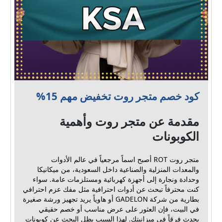
كود خصم متجر روت تخفيض مهم 15%
مقدمة عن متجر روت وأهمية
الكوبونات
متجر روت ROT أصبح اسماً مرجعياً في عالم الأدوات
والمعدات المنزلية والصناعية داخل السعودية، من ميكانيكا
وحدادة ونجارة إلى أجهزة كهربائية ومستلزمات عامة. سواء
كنت محترفاً تبحث عن أدوات احترافية مثل مفك عزم احترافي
بطارية من شركة GADELON أو هاوياً يريد تجهيز ورشة صغيرة
في البيت، فإن العثور على عرض مناسب أو خصم حقيقي
يحدث فرقاً في ميزانيتك. لهذا السبب يظل البحث عن كوبونات