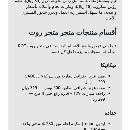
غيار ومستلزمات عامة مثل رأس تحويلة دريل (35 ريال)، طقم
رؤس سكروب (18 ريال)، وبكرات لحام وأسلاك بأسعار
واضحة، ما يسهل استمرارية العمل ويعزز شعور المشتري
بالأمان.
أقسام منتجات متجر متجر روت
فيما يلي عرض واضح للأقسام الرئيسية في متجر روت ROT
مع أمثلة لمنتجات مميزة داخل كل قسم:
ميكانيكا
مفك عزم احترافي بطارية من شركةGADELON
— 299 ريال
مفك عزم احترافي بطارية 600 نيوتن — 319 ريال
رافعة سيارات 12V – قدرة رفع حتى 3 طن —
299 ريال
حدادة
ايدون edon | مكينة لحام ميق 280 ثلاثه في واحد
— 1449 ريال