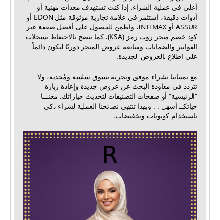
أعلى في عملية الشراء. إذا كنت تستهدف معدات مهنية أو
أدوات دقيقة، استثمر في علامة تجارية موثوقة مثل EDON أو
ASSUR أو INTIMAX، واطمح للحصول على أفضل صفقة عبر
كود خصم متجر روت رمز (KSA). كما ننصح بالاحتفاظ بسجلات
الفواتير والضمانات ومتابعة عروض المتجر دوريًا لتكون دائماً
على اطلاع بالعروض الجديدة.
مع تمنياتنا بشراء موفق وتجربة تسوق سلسة ومُجدية، ولا
تتردد في معاودة البحث عن عروض جديدة وإعادة زيارة
“الرئيسية” أو صفحات التصنيفات لتحديث خياراتك. معنـــا
حياتكــ أسهل . . وبهذا تنتهي نصائحنا العملية لشراء ذكي
باستخدام كوبونات وتخفيضات.