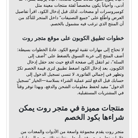
أدنى، وأحياناً يكون مخصصاً لفئة منتجات معينة مثل
كومبروسرات أو مضخات. لذلك قبل إدخال الكود، اقرأ تفاصيل
العرض واطّلع على “جميع التصنيفات” داخل المتجر للتأكد من
أن المنتج الذي ترغب فيه مشمول بالخصم.
خطوات تطبيق الكوبون على موقع متجر روت
لا تحتاج إلى مهارات تقنية لوضع الكود. عادةً الخطوات بسيطة:
أضف المنتج إلى عربة التسوق بالضغط على “أضف إلى
السلة”، ثم انتقل إلى صفحة الدفع حيث تجد حقل إدخال
الكوبون. بعد إدخال الكود اضغط تطبيق لترى قيمة الخصم تكرّ
وتظهر في إجمالي الفاتورة. لا تنسى تسجيل الدخول إلى
حسابك قبل الدفع لتتم عملية الشراء بسلاسة—الخيار “تسجيل
الدخول” مفيد لحفظ معلومات الشحن والدفع، وبهذا توفر وقتاً
في المشتريات المستقبلية.
منتجات مميزة في متجر روت يمكن
شراءها بكود الخصم
متجر روت يقدم مجموعة واسعة من الأدوات والمعدات من
علامات تجارية معروفة وأسعار متفاوتة تلائم جميع الميزانيات.