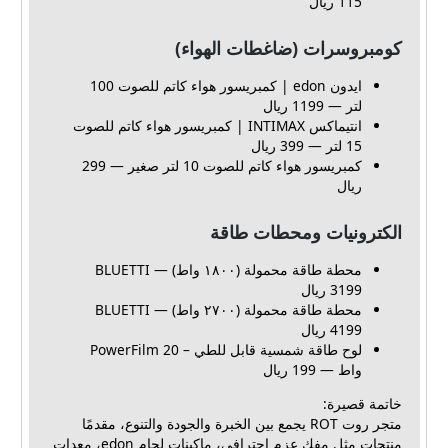
115 ريال
كومبروسرات (ضاغطات الهواء)
ايدون edon | كمبريسور هواء كاتم للصوت 100
لتر — 1199 ريال
انتيماكس INTIMAX | كمبريسور هواء كاتم للصوت
15 لتر — 399 ريال
كمبريسور هواء كاتم للصوت 10 لتر صغير — 299
ريال
الكترونيات ومحطات طاقة
محطة طاقة محمولة (١٨٠٠ واط) BLUETTI —
3199 ريال
محطة طاقة محمولة (٢٧٠٠ واط) BLUETTI —
4199 ريال
لوح طاقة شمسية قابل للطي – PowerFilm 20
واط — 199 ريال
خاتمة قصيرة:
متجر روت ROT يجمع بين الخبرة والجودة والتنوع، مقدمًا
منتجات مثل مفك عزم احترافي، ماكينات لحام edon، معدات