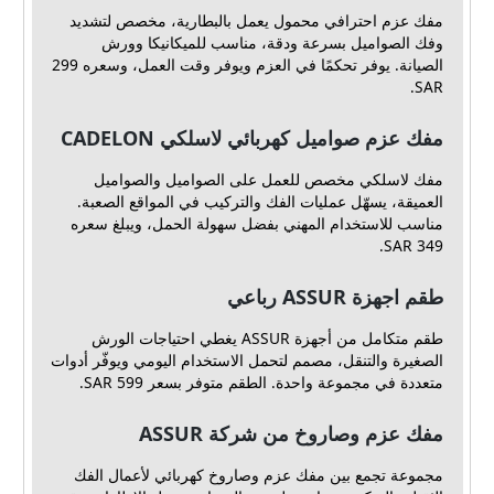
مفك عزم احترافي محمول يعمل بالبطارية، مخصص لتشديد
وفك الصواميل بسرعة ودقة، مناسب للميكانيكا وورش
الصيانة. يوفر تحكمًا في العزم ويوفر وقت العمل، وسعره 299
SAR.
مفك عزم صواميل كهربائي لاسلكي CADELON
مفك لاسلكي مخصص للعمل على الصواميل والصواميل
العميقة، يسهّل عمليات الفك والتركيب في المواقع الصعبة.
مناسب للاستخدام المهني بفضل سهولة الحمل، ويبلغ سعره
349 SAR.
طقم اجهزة ASSUR رباعي
طقم متكامل من أجهزة ASSUR يغطي احتياجات الورش
الصغيرة والتنقل، مصمم لتحمل الاستخدام اليومي ويوفّر أدوات
متعددة في مجموعة واحدة. الطقم متوفر بسعر 599 SAR.
مفك عزم وصاروخ من شركة ASSUR
مجموعة تجمع بين مفك عزم وصاروخ كهربائي لأعمال الفك