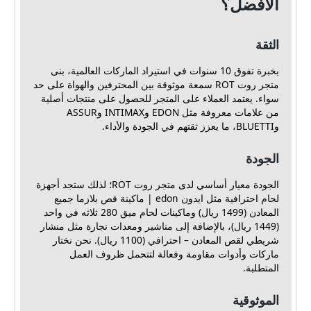
الأفضل؟
الثقة
بخبرة تفوق 10 سنوات في استيراد الماركات العالمية، بنى
متجر روت ROT سمعة موثوقة بين المحترفين والهواة على حد
سواء. يعتمد العملاء على المتجر للحصول على منتجات أصلية
من علامات معروفة مثل EDON وINTIMAX وASSUR
وBLUETTI، ما يعزز ثقتهم في الجودة والأداء.
الجودة
الجودة معيار أساسي لدى متجر روت ROT؛ لذلك ستجد أجهزة
لحام احترافية مثل ايدون edon | ماكينة قص بلازما جميع
المعادن (1499 ريال) وماكينات لحام ميق 280 ثلاثه في واحد
(1449 ريال)، بالإضافة إلى مناشير ومعدات نجارة مثل منشار
شريطي لقص المعادن – احترافي (1100 ريال). نحن نختار
ماركات وأدوات مقاومة وفعالة لتتحمل ظروف العمل
المتطلبة.
الموثوقية