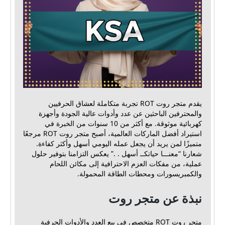
يقدم متجر روت ROT تجربة متكاملة لعشاق الحرفيين
والمحترفين الباحثين عن عدد وأدوات عالية الجودة وأجهزة
كهربائية موثوقة. مع أكثر من 10 سنوات من الخبرة في
استيراد أفضل الماركات العالمية، أصبح متجر روت ROT مرجعًا
متميزًا لمن يريد أن يجعل عمله اليومي أسهل وأكثر كفاءة.
شعارنا “معنـــا حياتكــ أسهل . .” يعكس التزامنا بتوفير حلول
عملية، من مفكات العزم الاحترافية إلى مكائن اللحام
والكمبريسورات ومحطات الطاقة المحمولة.
نبذة عن متجر روت
متجر روت ROT متخصص في بيع العدد والأدوات الحرفية