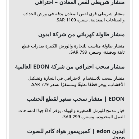
منشار شريطي لقص المعادن – احترافي
منشار شريطي قوي لقص المعادن بدقة في ورش الحدادة
والصناعات المعدنية، سعره 1100 SAR.
منشار طاولة كهربائي من شركة ايدون
منشار طاولة مناسب للنجارة والورش الكبيرة بقدرات قطع
ثابتة ودقيقة، وسعره 799 SAR.
منشار سحب احترافي من شركة EDON العالمية
منشار سحب للاستخدام الاحترافي في النجارة وتشكيل
الأخشاب، يوفر قطعًا نظيفًا ومستقرًا بسعر 779 SAR.
EDON | منشار سحب صغير لقطع الخشب
خيار مدمج للورش الصغيرة والهواة، يوفر أداءً جيدًا لمساحات
العمل المحدودة، وسعره 299 SAR.
ايدون edon | كمبريسور هواء كاتم للصوت
100لتر