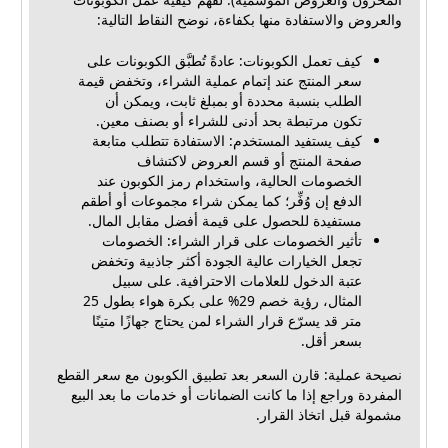
والعروض والاستفادة منها بكفاءة، نوضح النقاط التالية:
كيف تعمل الكوبونات: عادةً تُطبَّق الكوبونات على
سعر المنتج عند إتمام عملية الشراء، وتخفض قيمة
الطلب بنسبة محددة أو بمبلغ ثابت، ويمكن أن
تكون مرتبطة بحد أدنى للشراء أو بصنف معين.
كيف يستفيد المستخدم: الاستفادة تتطلب متابعة
صفحة المنتج أو قسم العروض لاكتشاف
الخصومات الحالية، واستخدام رمز الكوبون عند
الدفع إن وُفِّر؛ كما يمكن شراء مجموعات أو أطقم
مستفيدة للحصول على قيمة أفضل مقابل المال.
تأثير الخصومات على قرار الشراء: الخصومات
تجعل الخيارات عالية الجودة أكثر جاذبية وتخفض
عتبة الدخول للعلامات الاحترافية. على سبيل
المثال، رؤية خصم 29% على بكرة هواء بطول 25
متر قد يسرّع قرار الشراء لمن يحتاج جهازًا متينًا
بسعر أقل.
نصيحة عملية: قارن السعر بعد تطبيق الكوبون مع سعر القطع
المفردة وراجع إذا ما كانت الضمانات أو خدمات ما بعد البيع
مشمولة قبل اتخاذ القرار.