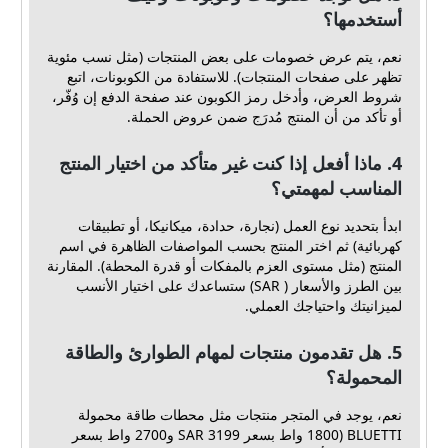
أستخدمها؟
نعم، يتم عرض خصومات على بعض المنتجات (مثل نسب مئوية
تظهر على صفحات المنتجات). للاستفادة من الكوبونات، اتبع
شروط العرض، وأدخل رمز الكوبون عند صفحة الدفع إن وُفّر،
أو تأكد من أن المنتج مُدرَج ضمن عروض الحملة.
4. ماذا أفعل إذا كنت غير متأكد من اختيار المنتج
المناسب لمهمتي؟
ابدأ بتحديد نوع العمل (نجارة، حدادة، ميكانيكا، أو تطبيقات
كهربائية) ثم اختر المنتج بحسب المواصفات الظاهرة في اسم
المنتج (مثل مستوى العزم بالمفكات أو قدرة المحطة). المقارنة
بين الطرز والأسعار ( SAR) ستساعدك على اختيار الأنسب
لميزانيتك واحتياجك العملي.
5. هل تقدمون منتجات لمهام الطوارئ والطاقة
المحمولة؟
نعم، يوجد في المتجر منتجات مثل محطات طاقة محمولة
BLUETTI (1800 واط بسعر 3199 SAR و2700 واط بسعر