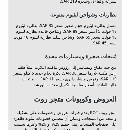
بسرعة وكفاءة، وسعره 219 SAR.
بطاريات وشواحن ليثيوم متنوعة
تشمل بطارية ليثيوم حجم صغير بسعر 35 SAR، بطارية ليثيوم
18 فولت 5 أمبير بسعر 89 SAR، وشاحن قاعدة بطارية ليثيوم
18 فولت بسعر 65 SAR، وشاحن سلك بطارية ليثيوم 18 فولت
بسعر 45 SAR.
مُنتجات صغيرة ومستلزمات مفيدة
من حبة مفتاح ومسامير إلى رؤوس ماكينة البلازما: مثلاً طقم
رأس مكينة بلازما بسعر 30 SAR، بكرة لحام حديد 5 كيلو بسعر
119 SAR، وقرص منشار دائري بسعر 11 SAR — منتجات
عالية الفائدة بأسعار مناسبة لتكميل معدات الورشة.
العروض وكوبونات متجر روت
متجر روت ROT يقدم فترات عروض وخصومات على تشكيلة
واسعة من المنتجات، ويمكن أن تتضمن خصومات مئوية ظاهرة
على صفحات المنتجات (مثل خصم 29% أو 26% وغيرها بحسب
المخزون والعروض الموسمية). لفهم كيفية عمل الكوبونات