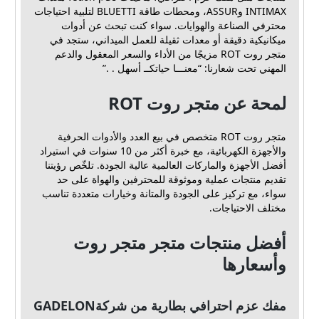
INTIMAX وASSUR، ومحطات طاقة BLUETTI لتلبية احتياجات
محترفي الصناعة والهوايات. سواء كنت تبحث عن أدوات
ميكانيكية دقيقة أو معدات ثقيلة للعمل الميداني، ستجد في
متجر روت ROT مزيجًا من الأداء والسعر المعقول والدعم
المهني تحت شعارنا: “معنـــا حياتكــ أسهل . .”
لمحة عن متجر روت ROT
متجر روت ROT متخصص في بيع العدد والأدوات الحرفية
والأجهزة الكهربائية، مع خبرة أكثر من 10 سنوات في استيراد
أفضل الأجهزة والماركات العالمية عالية الجودة. تلخّص رؤيتنا
تقديم منتجات عملية وموثوقة للمحترفين والهواة على حد
سواء، مع تركيز على الجودة والمتانة وخيارات متعددة تناسب
مختلف الاحتياجات.
أفضل منتجات متجر متجر روت
وأسعارها
مفك عزم احترافي بطارية من شركةGADELON