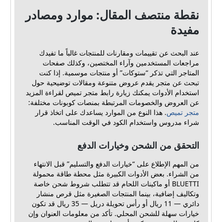
نقطة منتصف المقال: موارد ومصادر
مفيدة
عند البحث عن تقييمات ومقارنات للمنتجات غالباً ما تفيدك
مراجعات المستخدمين وآراء المختصين، وكذلك صفحات
المتاجر التي تذكر “ستوكات” أو منتجات موسمية. إذا كنت
تبحث عن متجر يقدم عروض متنوعة ومقالات توضيحية حول
استخدام الأدوات يمكنك زيارة رابط متجر تميص لقراءة المزيد
عن العروض والخصومات المرتبطة بمنصات كوبونات مختلفة:
متجر تميص
. هذا النوع من الموارد يساعدك على اتخاذ قرار
شراء مدروس واستخدام الكود في الوقت المناسب.
التحقق من الشحن وخيارات الدفع
من المهم الإطلاع على “خيارات الدفع والتسليم” قبل الانتهاء
من الشراء. بعض الأدوات الكبيرة مثل محطة طاقة محمولة
BLUETTI أو ماكينات اللحام قد تتطلب شروط شحن خاصة
وتكاليف إضافية، بينما المنتجات الصغيرة مثل قرص منشار
دائري — 11 ريال أو رأس تحويلة دريل — 35 ريال قد تكون
خيارات سهلة للشحن المحلي. تأكد من معلومات العنوان وإن