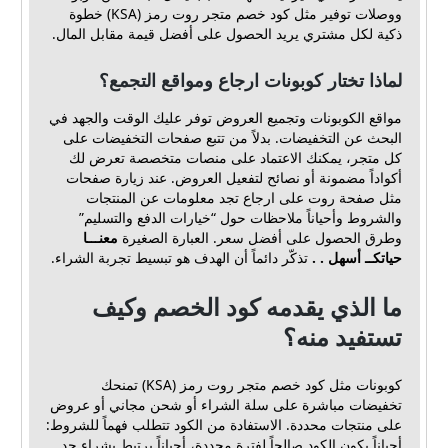
ووصلات توفير مثل كود خصم متجر روت رمز (KSA) خطوة
ذكية لكل مشتري يريد الحصول على أفضل قيمة مقابل المال.
لماذا تختار كوبونات ارجاع ومواقع التجمع؟
مواقع الكوبونات وتجميع العروض توفر عليك الوقت والجهد في
البحث عن التخفيضات. بدلاً من تتبع صفحات التخفيضات على
كل متجر، يمكنك الاعتماد على منصات متخصصة تعرض لك
أكواداً مضمونة أو نصائح لتفعيل العروض. عند زيارة صفحات
مثل صفحة روت على ارجاع تجد معلومات عن المنتجات
والشروط وأحياناً ملاحظات حول “خيارات الدفع والتسليم”
وطرق الحصول على أفضل سعر. العبارة الصغيرة
معنـــا
حياتكــ أسهل . .
تذكّر دائماً أن الهدف هو تبسيط تجربة الشراء.
ما الذي يقدمه كود الخصم وكيف
تستفيد منه؟
كوبونات مثل كود خصم متجر روت رمز (KSA) تمنحك
تخفيضات مباشرة على سلة الشراء أو شحن مجاني أو عروض
على منتجات محددة. الاستفادة من الكود تتطلب فهماً للشروط:
أحياناً يكون الكود صالحاً لفترة محددة، أحياناً يرتبط بشراء حد