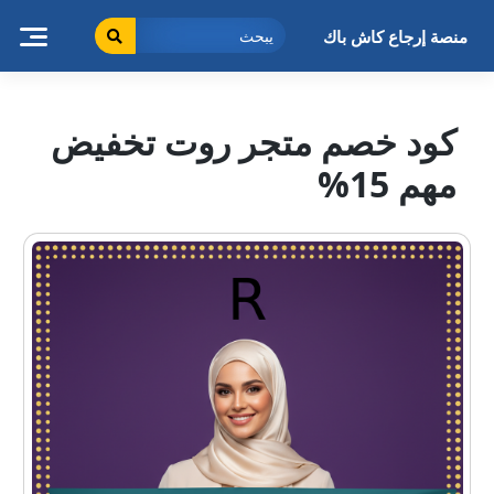
خطى
لى
منصة إرجاع كاش باك
لمحتوى
كود خصم متجر روت تخفيض
مهم 15%