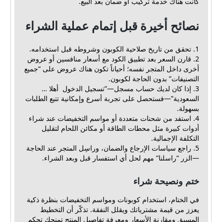
كانت هناك خدمة تركيب أو ضمان بعد البيع.
نصائح أخيرة قبل إتمام عملية الشراء
1. تحقق من تاريخ صلاحية الكوبون وشروطه قبل استخدامه.
2. قارن السعر بعد تطبيق الكود مع أسعار منافسين أو عروض
أخرى داخل المتجر نفسه؛ أحياناً تكون هناك عروض على “جميع
التصنيفات” بدون الحاجة لكوبون.
3. إذا كان لديك حساب مسجل—”تسجيل الدخول أهلا …
السعودية”—فستحصل على تجربة أسرع وإمكانية تتبع الطلبات
بسهولة.
4. استفد من شحنات متعددة أو مواسم التخفيضات عند شراء
أدوات كبيرة مثل محطات الطاقة أو مكائن اللحام لتقليل
التكلفة الإجمالية.
5. راجع سياسات الإرجاع والضمان، وراسِل المتجر عند الحاجة
—الزر “راسلنا” مهم لحل أي استفسار قبل وبعد الشراء.
ختم ونصيحة شراء
في الختام، استخدام كوبونات ومواسم التخفيضات بنظرة ذكية
يعزز من قيمة مشترياتك ويقلل النفقة. تذكّر أن التخطيط
المسبق ومقارنة الأسعار ومعرفة تفاصيل المنتج تمنحك تحكم