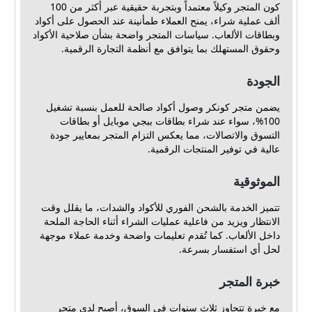
كون المتجر وكيلاً معتمداً وبتجربة حقيقية عبر أكثر من 100
ألف عملية شراء، يمنح العملاء طمأنينة عند الحصول على أكواد
وبطاقات الألعاب. سياسات المتجر واضحة بشأن صلاحية الأكواد
وحقوق المستهلك بما يتوافق مع أنظمة التجارة الرقمية.
الجودة
يضمن متجر كونكر وصول أكواد صالحة للعمل بنسبة تشغيل
100%، سواء عند شراء بطاقات ببجي موبايل أو بطاقات
التسوق والاتصالات، مما يعكس التزام المتجر بمعايير جودة
عالية في توفير المنتجات الرقمية.
الموثوقية
تتميز الخدمة بالشحن الفوري للأكواد والشدات، ما يقلل وقت
الانتظار ويزيد من فاعلية عمليات الشراء أثناء الحاجة الملحة
داخل الألعاب. كما تُقدم تعليمات واضحة وخدمة عملاء موجهة
لحل أي استفسار بسرعة.
خبرة المتجر
مع خبرة تتجاوز ثلاث سنوات في السوق، أصبح لدى متجر