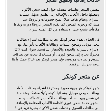
خدمات إضافية وتطبيق المتجر
يتضمن المتجر تعليمات مفصلة حول كيفية شحن الأكواد
وتفعيلها داخل الألعاب، بالإضافة إلى تطبيق يسهّل عمليات
الشراء، ونظام نقاط عملاء يمنح خصومات وعروضًا عند
مشاركة وتجربة المتجر. كما يقدم المتجر عروضًا دورية ونقاط
مكافآت تشجع على الاستفادة من كل عملية شراء.
في الختام، يقدم متجر كونكر تجربة متكاملة لشراء بطاقات
ببجي موبايل وشحن الشدات وبطاقات الألعاب بأنواعها، مع
الالتزام بالسرعة والجودة والأسعار التنافسية. سواء كنت لاعبًا
محترفًا يحتاج إلى شحن فوري، أو مستخدمًا يبحث عن بطاقات
تسوق واتصالات موثوقة، فإن متجر كونكر يعد خيارًا عمليًا وآمنًا
يدعم تجربتك الرقمية.
عن متجر كونكر
متجر كونكر هو وجهة مميزة ومحترفة لشراء بطاقات الألعاب
وبطاقات ببجي موبايل وشداتها. كونه وكيلًا معتمدًا ومتخصصًا
في شحن وبيع الشدات وبطاقات الألعاب والاتصالات، يقدم
المتجر خدمة شحن فوري لأنظمة الألعاب المختلفة بالإضافة
إلى بطاقات التسوق وخدمات شحن الأكواد. بخبرة تزيد عن 3