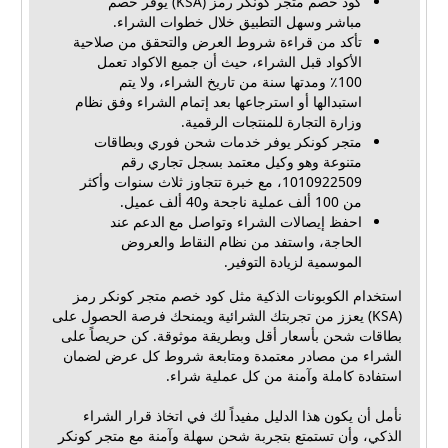
كود خصم متجر كونكر رمز (KSA) يوفر خصم
مباشر وسهل التطبيق خلال خطوات الشراء.
تأكد من قراءة شروط العرض والتحقق من صلاحية
الأكواد قبل الشراء، حيث أن جميع الاكواد تعمل
100٪ ومدتها سنة من تاريخ الشراء، ولا يتم
استبدالها أو استرجاعها بعد إتمام الشراء وفق نظام
وزارة التجارة للمنتجات الرقمية.
متجر كونكر يوفر خدمات شحن فوري وبطاقات
متنوعة وهو وكيل معتمد بسجل تجاري رقم
1010922509، مع خبرة تتجاوز ثلاث سنوات وأكثر
من 100 ألف عملية ناجحة و40 ألف عميل.
احفظ إيصالات الشراء وتواصل مع الدعم عند
الحاجة، واستفد من نظام النقاط والعروض
الموسمية لزيادة التوفير.
استخدام الكوبونات الذكية مثل كود خصم متجر كونكر رمز
(KSA) يعزز من تجربتك الشرائية ويمنحك فرصة الحصول على
بطاقات شحن بأسعار أقل وبطريقة موثوقة. كن حريصاً على
الشراء من مصادر معتمدة ومتابعة شروط كل عرض لضمان
استفادة كاملة وآمنة من كل عملية شراء.
نأمل أن يكون هذا الدليل مفيداً لك في اتخاذ قرار الشراء
الذكي، وأن تستمتع بتجربة شحن سهلة وآمنة مع متجر كونكر