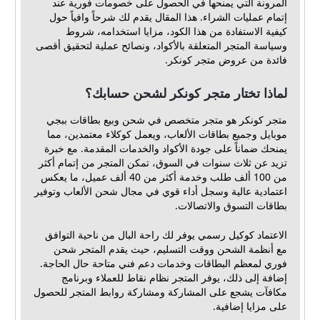
المرونة التي يمنحها في الحصول على خصومات فورية عند
إتمام عمليات الشراء. هذا المقال يقدم لك شرحاً وافياً حول
كيفية الاستفادة من هذا الكود، مزايا استخدامه، شروط
وسياسة المتجر المتعلقة بالأكواد، ونصائح عملية لتحقيق أقصى
فائدة من عروض متجر كونكر.
لماذا تختار متجر كونكر لشحن حسابك؟
متجر كونكر هو متجر متخصص في شحن وبيع بطاقات ببجي
موبايل وجميع بطاقات الألعاب، ويعمل كوكلاء معتمدين، مما
يمنحك ضماناً على جودة الأكواد والخدمات المقدمة. مع خبرة
تزيد عن ثلاث سنوات في السوق، تمكن المتجر من إتمام أكثر
من 100 ألف طلب وخدمة أكثر من 40 ألف عميل، ما يعكس
اعتمادية عالية وسجل أداء قوي في مجال شحن الألعاب وتوفير
بطاقات التسوق والاتصالات.
الاعتماد كوكيل رسمي يوفر لك راحة البال من ناحية التوافق
مع أنظمة الشحن ووقت التسليم، حيث يقدم المتجر شحن
فوري لمعظم البطاقات وخدمات دعم فني متاحة حال الحاجة.
إضافة إلى ذلك، يوفر المتجر نظام نقاط للعملاء وبرنامج
مكافآت يشجع على المشاركة ومشاركة روابط المتجر للحصول
على مزايا إضافية.