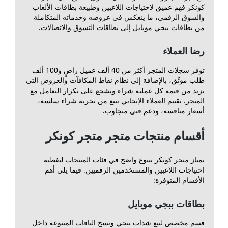
كونكر فهم عميق لاحتياجات اللاعبين وطبيعة بطاقات الألعاب
والسوق الرقمي، ما ينعكس في عروضه وخدماته المتكاملة
من بطاقات ببجي موبايل إلى بطاقات التسوق والاتصالات.
رضا العملاء
توفر سجلات المتجر أكثر من 40 ألف عميل راضٍ و100 ألف
طلب موثّق، بالإضافة إلى نظام نقاط المكافآت والعروض التي
تزيد من قيمة كل عملية شراء وتشجع على تكرار التعامل مع
المتجر. تقييم العملاء الإيجابي ينبع من تجربة شراء سلسة،
أسعار منافسة، ودعم فني متجاوب.
أقسام منتجات متجر متجر كونكر
يمتاز متجر كونكر بتنوع واضح في فئات المنتجات لتغطية
احتياجات اللاعبين والمستخدمين الرقميين. فيما يلي أهم
الأقسام المتوفرة:
بطاقات ببجي موبايل
قسم مخصص لبيع شدات ببجي ونسخ الباقات المتنوعة داخل