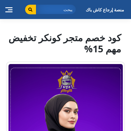
خطى
لى
منصة إرجاع كاش باك
لمحتوى
كود خصم متجر كونكر تخفيض
مهم 15%