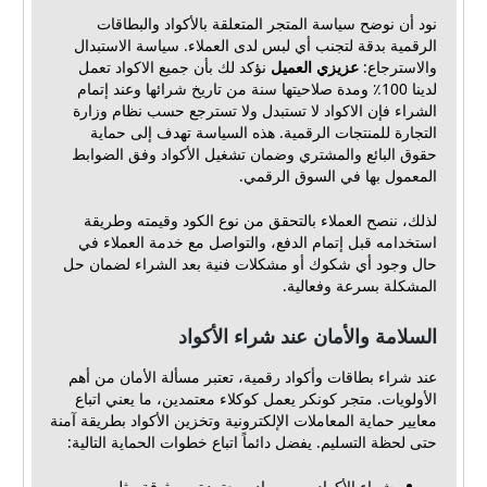
نود أن نوضح سياسة المتجر المتعلقة بالأكواد والبطاقات
الرقمية بدقة لتجنب أي لبس لدى العملاء. سياسة الاستبدال
والاسترجاع:
عزيزي العميل
نؤكد لك بأن جميع الاكواد تعمل
لدينا 100٪ ومدة صلاحيتها سنة من تاريخ شرائها وعند إتمام
الشراء فإن الاكواد لا تستبدل ولا تسترجع حسب نظام وزارة
التجارة للمنتجات الرقمية. هذه السياسة تهدف إلى حماية
حقوق البائع والمشتري وضمان تشغيل الأكواد وفق الضوابط
المعمول بها في السوق الرقمي.
لذلك، ننصح العملاء بالتحقق من نوع الكود وقيمته وطريقة
استخدامه قبل إتمام الدفع، والتواصل مع خدمة العملاء في
حال وجود أي شكوك أو مشكلات فنية بعد الشراء لضمان حل
المشكلة بسرعة وفعالية.
السلامة والأمان عند شراء الأكواد
عند شراء بطاقات وأكواد رقمية، تعتبر مسألة الأمان من أهم
الأولويات. متجر كونكر يعمل كوكلاء معتمدين، ما يعني اتباع
معايير حماية المعاملات الإلكترونية وتخزين الأكواد بطريقة آمنة
حتى لحظة التسليم. يفضل دائماً اتباع خطوات الحماية التالية:
شراء الأكواد من مصادر معتمدة وموثوقة مثل