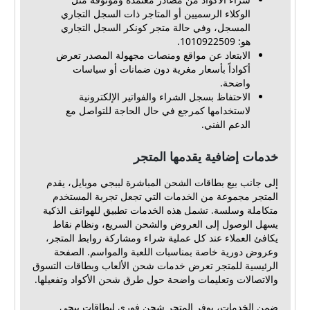
الوكلاء الرسميين أو المتاجر ذات السجل التجاري
المسجل، وفي حالة متجر كونكر السجل التجاري
هو: 1010922509.
الابتعاد عن مواقع ومنصات مجهولة المصدر تعرض
أكواداً بأسعار مغرية دون ضمانات أو سياسات
واضحة.
الاحتفاظ بسجل الشراء والفواتير الإلكترونية
لاستخدامها كمرجع في حال الحاجة للتواصل مع
الدعم الفني.
خدمات إضافية يقدمها المتجر
إلى جانب بيع بطاقات الشحن المباشرة لببجي موبايل، يقدم
المتجر مجموعة من الخدمات التي تجعل تجربة المستخدم
متكاملة وسلسة. تشمل هذه الخدمات تطبيق للهواتف الذكية
يسهل الوصول إلى العروض والشحن السريع، ونظام نقاط
يكافئ العملاء عند كل عملية شراء ومشاركة روابط المتجر،
وعروض دورية خاصة بمناسبات اللعبة والمواسم. الصفحة
الرئيسية للمتجر تعرض خدمات شحن الألعاب وبطاقات التسوق
والاتصالات وتعليمات واضحة حول طرق شحن الأكواد وتفعيلها.
ضمن الخدمات، يوفر المتجر شحن فوري لبطاقات ببجي