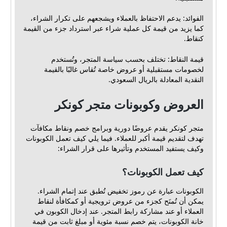
الفوائد: يدعم الاحتفاظ بالعملاء ويشجعهم على تكرار الشراء،
كما يزيد من قيمة كل عملية شراء عبر استرداد جزء من القيمة
كنقاط.
قيمة النقاط: تختلف بحسب سياسة المتجر، وتُستخدم
لخصومات مستقبلية أو عروض خاصة تُقاس غالبًا بالقيمة
النقدية المعادلة بالريال السعودي.
العروض وكوبونات متجر كونكر
متجر كونكر يقدم عروضًا دورية وبرامج خصم ونقاط مكافآت
تهدف لتقديم قيمة أكبر للعملاء. فيما يلي كيف تعمل الكوبونات
وكيف يستفيد المستخدم وتأثيرها على قرار الشراء:
كيف تعمل الكوبونات؟
الكوبونات عبارة عن رموز تخفيض تُطبق عند إتمام الشراء.
يمكن أن تُمنَح كجزء من عروض ترويجية أو كمكافأة لنقاط
العملاء أو عند مشاركة رابط المتجر. عند إدخال الكوبون في
خانة الكوبونات، يتم خصم نسبة مئوية أو مبلغ ثابت من قيمة