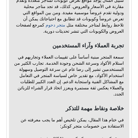
سبيل المثال يوجد مواقع تعرض كوبونات لمتاجر متعددة وتقدم
مقارنة في الأسعار والعروض. كذلك، قد تجد متاجر محلية
ودولية تقدم عروضاً موسمية مفيدة. ومن بين المواقع التي
تعرض عروضاً وكوبونات قد تتطابق مع احتياجاتك يمكن أن
تلاحظ روابط لمتاجر مختلفة مثل
متجر دحوم
كمرجع لصفحات
العروض والكوبونات التي تنشر تحديثات دورية.
تجربة العملاء وآراء المستخدمين
سمعة المتجر مبنية أساساً على تقييمات العملاء وتجاربهم في
استلام الأكواد وسرعة الشحن وجودة الخدمة. تجارب الكثير من
المستخدمين تشير إلى رضا عام عن سرعة التوصيل وسهولة
استخدام الأكواد، مع تقدير خاص لسياسة المتجر في التعامل
مع المشاكل الفنية واستجابة الدعم. إن العدد الكبير للطلبات
والعملاء يعكس ثقة مستمرة ويعزز اتخاذ قرار الشراء للزبائن
الجدد.
خلاصة ونقاط مهمة للتذكر
في ختام هذا المقال، يمكن تلخيص أهم ما يجب معرفته عن
الاستفادة من خصومات متجر كونكر: