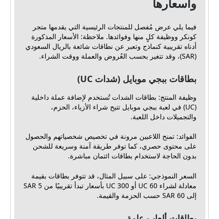
وأسعارها
فيما يلي عرض مُفصل للمنتجات الرئيسية التي يقدمها متجر
كونكر ووظيفة كلٍ منها وفوائدها. ملاحظة: الأسعار المذكورة
أدناه تقريبية كنماذج وتعبر عن نطاقات شائعة بالريال السعودي
(SAR)، وقد تتغير بحسب العُروض والعملة ووقت الشراء.
بطاقات ببجي موبايل (شدات UC)
وظيفة المنتج: بطاقات الشدات تُستخدم لإضافة عملة داخلية
(UC) في لعبة ببجي موبايل تتيح شراء الأزياء، الحزم،
والتجميلات داخل اللعبة.
الفوائد: تمنح اللاعبين مرونة في تخصيص شخصياتهم والحصول
على محتوى حصري، كما توفر طريقة آمنة وسريعة للشحن
بدون الحاجة لاستخدام بطاقات ائتمان مباشرة.
السعر النموذجي: على سبيل المثال، قد تتوفر بطاقات بقيمة
معادلة لشراء 60 UC أو 300 UC بأسعار تبدأ تقريبيًا من 5 SAR
إلى 60 SAR حسب الحزمة والقيمة.
بطاقات ألعاب عامة