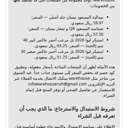
من الخصومات:
ميدالية المسعود نيسان جلد أصلي — السعر:
59.97 ريال سعودي.
شماسة المسعود QR و شعار نيسان — السعر:
57.50 ريال سعودي.
استيكر ليوا 2026 تل مرعب أحمر عاكس كبير 40
سم (الحبة) — السعر: 63.25 ريال سعودي.
استيكر ليوا 2026 تل مرعب أحمر عاكس صغير 30
سم (الحبة) — السعر: 51.75 ريال سعودي.
هذه الأمثلة تُظهر أن المنتجات المتاحة بأسعار معقولة، وتطبيق
كود خصم قد يخفض السعر إلى مستوى جذاب جداً. عند التسوق
من متاجر مثل warehouse يمكنك الاتصال بخدمة العملاء عبر
البريد الإلكتروني
infowarehouseruh@gmail.com
للاستفسار عن تفاصيل الشحن أو توفر المنتج قبل إتمام
الشراء.
شروط الاستبدال والاسترجاع: ما الذي يجب أن
تعرفه قبل الشراء
الاطلاع على سياسة الاستبدال والاسترجاع خطوة أساسية قبل