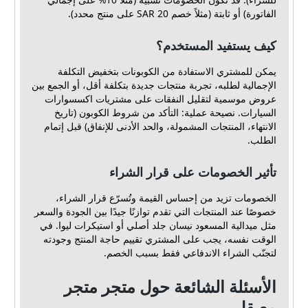
الفاتورة) أو ثابتة (مثلاً خصم 20 SAR على منتج محدد).
كيف يستفيد المستخدم؟
يمكن للمشتري الاستفادة من الكوبونات بتخفيض التكلفة
الإجمالية لطلبه، تجربة منتجات جديدة بتكلفة أقل، أو الجمع بين
عروض موسمية لتقليل النفقات على مشتريات اكسسوارات
السيارات. نصيحة عملية: التأكد من شروط الكوبون (تاريخ
الانتهاء، المنتجات المشمولة، والحد الأدنى للإنفاق) قبل إتمام
الطلب.
تأثير الخصومات على قرار الشراء
الخصومات تزيد من إحساس القيمة وتُسرّع قرار الشراء،
خصوصًا عند المنتجات التي تقدم توازنًا جيدًا بين الجودة والسعر
مثل ميدالية المسعود نيسان جلد أصلي أو استيكرات ليوا. في
الوقت نفسه، يجب على المشتري تقييم حاجة المنتج وجودته
لتجنّب الشراء الاندفاعي فقط بسبب الخصم.
الأسئلة الشائعة حول متجر متجر
معيقل