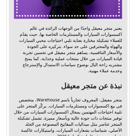
يعتبر متجر معيقل واحدًا من الوجهات الرائدة في عالم
اكسسوارات السيارات والمستلزمات الخاصة بها، حيث يقدّم
للعملاء تشكيلة مختارة بعناية تلبي احتياجات محبي السيارات
والهواة والمحترفين على حد سواء. بتركيزه على الجودة
والأسعار التنافسية، يساهم متجر معيقل في تحسين تجربة
قيادة السيارات من خلال منتجات عملية وجذابة، كما يمنح
مشتريه راحة البال بوضوح سياسات الاستبدال والإسترجاع
وخدمة عملاء مهنية.
نبذة عن متجر معيقل
متجر معيقل، المعروف تجارياً باسم Warehouse، متخصص
في بيع اكسسوارات ومستلزمات السيارات. يركّز المتجر على
تلبية احتياجات المهتمين بمجال اكسسوارات السيارات من خلال
توفير منتجات ذات جودة عالية وبأسعار مميزة. تشمل تشكيلة
المتجر عناصر مثل ميداليات المفاتيح المصنوعة من الجلد
الأصلي، شماسات بشعارات السيارات، واستيكارات عاكسة