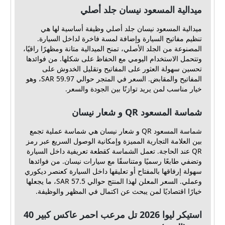
ميدالية المسعود نيسان جلد أصلي
ميدالية المسعود نيسان جلد أصلي وظيفة أساسية لها هي
تنظيم مفاتيح السيارة وإضافة لمسة فاخرة لداخل السيارة.
المصنوعة من الجلد الأصلي، تمنح الميدالية متانة ومظهرًا راقيًا،
وتتحمل الاستخدام اليومي مع الحفاظ على شكلها. من فوائدها
تحسين سهولة العثور على المفاتيح وتقليل الخدوش على
المفاتيح والمقابض. السعر في المتجر حوالي 59.97 SAR، وهو
خيار مناسب لمن يريد توازنًا بين الجودة والسعر.
شماسة المسعود QR و شعار نيسان
شماسة المسعود QR و شعار نيسان هي شماسة عملية تجمع
بين العلامة التجارية المميزة وإمكانية الوصول السريع عبر رمز
QR عند الحاجة. تعمل الشماسة كقطعة تعريفية داخل السيارة
وتضفي طابعًا رسميًا ومتناسقًا مع سيارات نيسان. من فوائدها
سهولة إرفاقها بالمفتاح أو تعليقها داخل السيارة كعنصر ديكوري
وعملي. السعر المعلن لهذا المنتج حوالي 57.5 SAR، ما يجعلها
خيارًا اقتصاديًا لمن يبحث عن اكتمال في المظهر والوظيفة.
استيكر ليوا 2026 تل مرعب احمر عاكس كبير 40