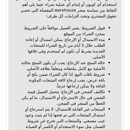
استخدام أي كوبون أو إتمام أي عملية شراء. فيما يلي أهم
النقاط من سياسة متجر warehouse المفصلة التي تحمي
حقوق المشتري وتحدد التزامات كل طرف:
قبول الشروط: يعتبر العميل موافقاً على الشروط
بمجرد الشراء من الموقع.
مدة الاستبدال أو الإرجاع: يمكن استبدال أو إعادة
الطلب خلال 3 أيام من تاريخ الشراء للمنتجات
الجديدة بشرط أن تكون لم تُستخدم وفي غلافها
الأصلي.
حالة المنتج عند الإرجاع: يجب أن يكون المنتج بحالته
الأصلية مع كامل ملحقاته ومغلفاً بغلافه الأصلي.
شروط باقات البيع: إذا كان الشراء ضمن بكج أو
باقة عرض، يجب إرجاع كافة المنتجات المكونة
للباقة ولا يمكن إرجاعها جزئياً.
تكاليف الشحن في الإرجاع: يتحمل العميل قيمة
الشحن في حال الاسترجاع أو الاستبدال، ما لم يكن
الخطأ من المتجر في الشحن.
المنتجات غير القابلة للاستبدال: لا يتم استرجاع أو
استبدال المنتجات التي تم فتحها إذا لم يثبت وجود
عيب مصنعي، والمنتجات التي تخرج عن شروط
الضمان مثل سوء الاستخدام أو الكسر أو الصيانة