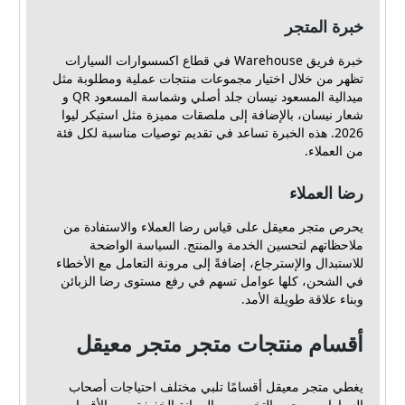
خبرة المتجر
خبرة فريق Warehouse في قطاع اكسسوارات السيارات
تظهر من خلال اختيار مجموعات منتجات عملية ومطلوبة مثل
ميدالية المسعود نيسان جلد أصلي وشماسة المسعود QR و
شعار نيسان، بالإضافة إلى ملصقات مميزة مثل استيكر ليوا
2026. هذه الخبرة تساعد في تقديم توصيات مناسبة لكل فئة
من العملاء.
رضا العملاء
يحرص متجر معيقل على قياس رضا العملاء والاستفادة من
ملاحظاتهم لتحسين الخدمة والمنتج. السياسة الواضحة
للاستبدال والإسترجاع، إضافةً إلى مرونة التعامل مع الأخطاء
في الشحن، كلها عوامل تسهم في رفع مستوى رضا الزبائن
وبناء علاقة طويلة الأمد.
أقسام منتجات متجر متجر معيقل
يغطي متجر معيقل أقسامًا تلبي مختلف احتياجات أصحاب
السيارات ومحبي التخصيص والصيانة الخفيفة. من الأقسام