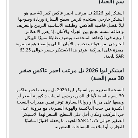
سم (الحبة)
استيكر ليوا 2026 تل مرعب احمر عاكس كبير 40 سم هو
استيكر خارجي يستخدم لتزيين سطح السيارة وزيادة وضوحها
ليلاً بفضل خاصية العاكس. وظيفته الأساسية التزيين والتعريف
وإضافة لمسة تجمع بين الجرأة والأمان، إذ يعزز الانعكاس
الرؤية في الإضاءة المنخفضة ويضيف طابعًا مميزًا للهيكل
الخارجي. من فوائده تحسين الأمان الليلي وإضفاء هوية بصرية
مميزة على المركبة. يتوفر هذا الاستيكر بسعر حوالي 63.25
SAR للحبة.
استيكر ليوا 2026 تل مرعب احمر عاكس صغير
30 سم (الحبة)
النسخة الصغيرة من استيكر ليوا 2026 تل مرعب احمر عاكس
30 سم مناسبة لأولئك الذين يريدون لمسات ديكورية أصغر أو
وضعها على مرايا أو زوايا السيارة. توفر نفس مميزات النسخة
الكبيرة من حيث العاكسية والهوية البصرية، مع مرونة أعلى
في التركيب ومكان أقل على السطح. السعر لهذا الاستيكر
الصغير حوالي 51.75 SAR للحبة، ما يجعله اختيارًا مناسبًا
للتجارب أو لملاءمة المساحات الصغيرة.