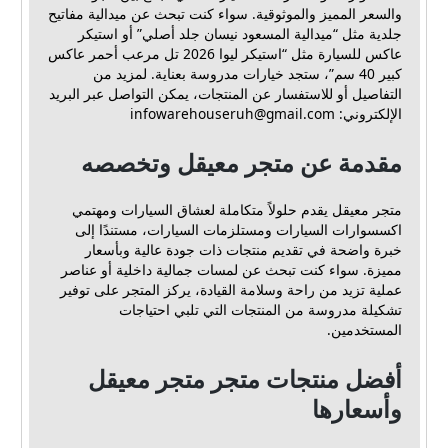
والسعر المميز والموثوقية. سواء كنت تبحث عن ميدالية مفاتيح
جلدية مثل “ميدالية المسعود نيسان جلد أصلي” أو استيكر
عاكس للسيارة مثل “استيكر ليوا 2026 تل مرعب أحمر عاكس
كبير 40 سم”، ستجد خيارات مدروسة بعناية. لمزيد من
التفاصيل أو للاستفسار عن المنتجات، يمكن التواصل عبر البريد
الإلكتروني:
infowarehouseruh@gmail.com
مقدمة عن متجر معيقل وتخصصه
متجر معيقل يقدم حلولاً متكاملة لعشاق السيارات ومهتمي
اكسسوارات السيارات ومستلزمات السيارات، مستندًا إلى
خبرة واضحة في تقديم منتجات ذات جودة عالية وبأسعار
مميزة. سواء كنت تبحث عن لمسات جمالية داخلية أو عناصر
عملية تزيد من راحة وسلامة القيادة، يركز المتجر على توفير
تشكيلة مدروسة من المنتجات التي تلبي احتياجات
المستخدمين.
أفضل منتجات متجر متجر معيقل
وأسعارها