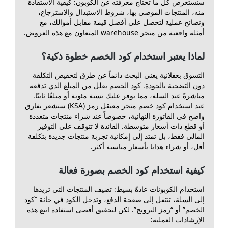
سنستعرض كل ما تحتاج معرفته عن الكوبون: كيفية الاستفادة
منه، المنتجات الموصى بها، شروط الاستبدال والاسترجاع،
ونصائح عملية لتحصل على أفضل قيمة مقابل أموالك، مع
أمثلة واقعية من متجر warehouse المتعاون مع هذه العروض.
لماذا يعتبر استخدام كود الخصم خطوة ذكية؟
التسوق بعقلانية يعني البحث دائماً عن طرق لتخفيض التكلفة
دون التضحية بالجودة. كود الخصم يقلل من المبلغ الذي تدفعه
مباشرةً عند السلة، مما يوفر عليك نسبة مئوية أو مبلغًا ثابتًا.
عند استخدام كود خصم متجر معيقل رمز (KSA) ستشعر بفارق
واضح في الفاتورة النهائية، خصوصاً عند شراء منتجات متعددة
أو قطع ذات أسعار متوسطة. الفائدة لا تتوقف على التوفير
المالي فقط، بل تمتد إلى إمكانية تجربة منتجات جديدة بتكلفة
أقل، أو شراء هدايا بأسعار مناسبة أكثر.
كيفية استخدام كود الخصم بصورة فعالة
استخدام الكوبونات عادةً بسيط: تضيف المنتجات التي تريدها
إلى السلة، تنتقل إلى صفحة الدفع، وتدخل الكود في خانة “كود
الخصم” أو “رمز الترويج”. لكن لتحقيق أقصى استفادة اتبع هذه
الإرشادات العملية: