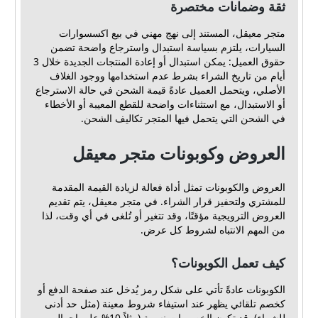
ثقة وضمانات مختصرة
متجر معيقل، المستند إلى نهج مهني في بيع اكسسوارات
السيارات، يلتزم بسياسة استبدال واسترجاع واضحة تضمن
حقوق العميل: يمكن استبدال أو إعادة المنتجات الجديدة خلال 3
أيام من تاريخ الشراء بشرط عدم استخدامها ووجود الغلاف
الأصلي، ويتحمل العميل عادةً قيمة الشحن في حالة الاسترجاع
أو الاستبدال، مع استثناءات واضحة للقطع المعيبة أو الأخطاء
في الشحن التي يتحمل فيها المتجر تكاليف الشحن.
العروض وكوبونات متجر معيقل
العروض والكوبونات تمثل أداة فعالة لزيادة القيمة المقدمة
للمشتري ولتحفيز قرار الشراء. في متجر معيقل، يتم تقديم
العروض الترويجية مؤقتًا، وقد تتغير أو تُلغى في أي وقت، لذا
من المهم الانتباه لشروط كل عرض.
كيف تعمل الكوبونات؟
الكوبونات عادةً تأتي على شكل رمز يُدخل عند صفحة الدفع أو
كخصم تلقائي يظهر عند استيفاء شروط معينة (مثل حد أدنى
للشراء). قد تكون الخصومات نسبية (مثلاً 10% على إجمالي