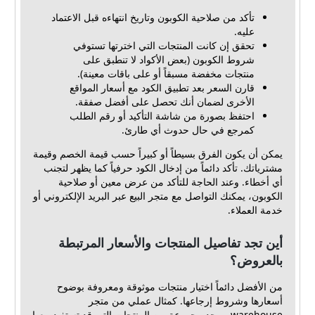
تأكد من صلاحية الكوبون وتاريخ انتهاءه قبل الاعتماد
عليه.
تحقق إن كانت المنتجات التي اخترتها تستوفي
شروط الكوبون (بعض الأكواد لا تنطبق على
منتجات مخفضة مسبقاً أو على باقات معينة).
قارن السعر بعد تطبيق الكود مع أسعار المواقع
الأخرى لضمان أنك تحصل على أفضل صفقة.
احتفظ بصورة من شاشة التأكيد أو رقم الطلب
كمرجع في حال حدوث أي طارئ.
يمكن أن يكون الفرق بسيطاً أو كبيراً حسب قيمة الخصم وقيمة
مشترياتك. تأكد دائماً من إدخال الكود حرفياً كما يظهر لتجنب
أي أخطاء. وعند الحاجة للتأكد من عرض معين أو صلاحية
الكوبون، يمكنك التواصل مع متجر البيع عبر البريد الإلكتروني أو
خدمة العملاء.
أين تجد تفاصيل المنتجات والأسعار المرتبطة
بالعروض؟
من الأفضل دائماً اختيار منتجات موثوقة ومعروفة بوضوح
أسعارها وشروط إرجاعها. كمثال عملي من متجر
warehouse، يوجد مجموعة من المنتجات التي قد تستفيد معها