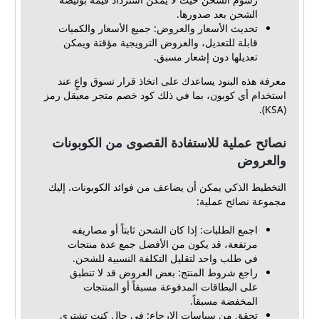
الشحن بعد صدورها.
تحديث الأسعار والعروض: جميع الأسعار والكميات
قابلة للتعديل، والعروض الترويجية مؤقتة ويمكن
تعديلها دون إشعار مسبق.
معرفة هذه البنود يساعدك على اتخاذ قرار تسوق واعٍ عند
استخدام أي كوبون، بما في ذلك كود خصم متجر معيقل رمز
(KSA).
نصائح عملية للاستفادة القصوى من الكوبونات
والعروض
التخطيط الذكي يمكن أن يضاعف من فوائد الكوبونات. إليك
مجموعة نصائح عملية:
اجمع الطلبات: إذا كان الشحن ثابتاً أو مصاريفه
مرتفعة، قد يكون من الأفضل جمع عدة منتجات
في طلب واحد لتقليل التكلفة النسبية للشحن.
راجع شروط المنتج: بعض العروض قد لا تنطبق
على البطاقات المدفوعة مسبقاً أو المنتجات
المخفضة مسبقاً.
تحقق من سياسات الإرجاع: في حال كنت تشتري