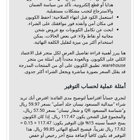
هدايا أو قطع إلكترونية، تأكد من سياسة الضمان
والاسترجاع لتجنب مشكلات مستقبلية.
استعمل الكود قبل انتهاء الصلاحية: احفظ الكوبون
في مكان آمن وأنفذه فور موافقتك على الشراء.
ابحث عن تكامل الكوبونات مع عروض شحن
مجانية أو نقاط ولاء: في بعض الحالات، يمكن
استخدام أكثر من ميزة لتقليل الكلفة النهائية.
هنا يبرز أهمية قراءة تفاصيل العرض لكل متجر قبل الاعتماد
الكلي على الكوبون. وبالعودة مجدداً إلى أمثلة من متجر
warehouse، تطبيق الكوبون على أي من المنتجات المدرجة
قد يقلل السعر بصورة مباشرة ويجعل الشراء أكثر جدوى.
أمثلة عملية لحساب التوفير
لنجري حساباً افتراضياً لتوضيح مدى الفائدة: افترض أنك تريد
شراء “ميدالية المسعود نيسان جلد أصلي” بسعر 59.97 ريال
و”شماسة المسعود QR و شعار نيسان” بسعر 57.50 ريال،
والمجموع قبل الشحن يكون 117.47 ريال. إذا كان الكوبون
يمنح خصماً نسبته 15% فإن التوفير يكون: 117.47 × 0.15 =
17.62 ريال تقريباً، فيصبح المبلغ النهائي 99.85 ريال. هذا
التوفير قد يكون كافياً لإضافة منتج آخر رخيص أو خفض