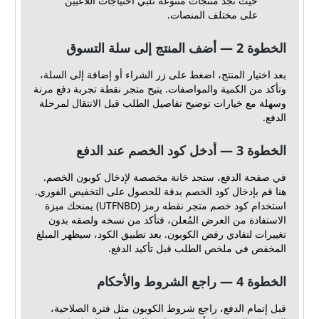
حيث تجد منتجات متنوعة تلبي احتياجات اللاعبين
على مختلف المنصات.
الخطوة 2 — أضف المنتج إلى سلة التسوق
بعد اختيار المنتج، اضغط على زر الشراء أو إضافة إلى السلة،
وتأكد من الكمية والمواصفات. يتيح متجر نقطة تجربة دفع مرنة
وسهلة مع خيارات توضيح تفاصيل الطلب قبل الانتقال لمرحلة
الدفع.
الخطوة 3 — أدخل كود الخصم عند الدفع
في صفحة الدفع، ستجد خانة مخصصة لإدخال كوبون الخصم.
هنا قم بإدخال كود الخصم بدقة للحصول على التخفيض الفوري.
استخدام كود خصم متجر نقطه رمز (UTFNBD) يمنحك ميزة
الاستفادة من العرض المُعلن، فتأكد من نسخه ولصقه بدون
تغييرات لتفادي رفض الكوبون. بعد تطبيق الكود، سيظهر المبلغ
المخفض في ملخص الطلب قبل تأكيد الدفع.
الخطوة 4 — راجع الشروط والأحكام
قبل إتمام الدفع، راجع شروط الكوبون مثل فترة الصلاحية،