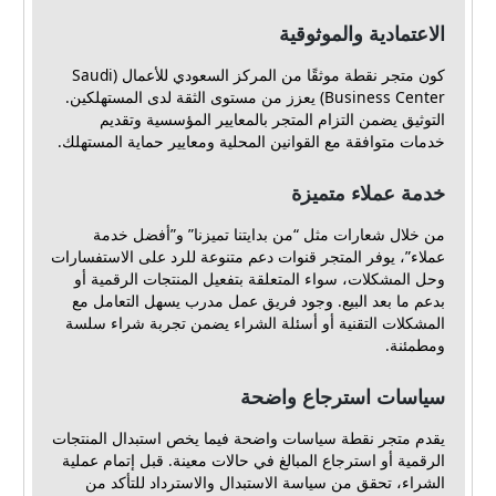
الاعتمادية والموثوقية
كون متجر نقطة موثقًا من المركز السعودي للأعمال (Saudi
Business Center) يعزز من مستوى الثقة لدى المستهلكين.
التوثيق يضمن التزام المتجر بالمعايير المؤسسية وتقديم
خدمات متوافقة مع القوانين المحلية ومعايير حماية المستهلك.
خدمة عملاء متميزة
من خلال شعارات مثل “من بدايتنا تميزنا” و”أفضل خدمة
عملاء”، يوفر المتجر قنوات دعم متنوعة للرد على الاستفسارات
وحل المشكلات، سواء المتعلقة بتفعيل المنتجات الرقمية أو
بدعم ما بعد البيع. وجود فريق عمل مدرب يسهل التعامل مع
المشكلات التقنية أو أسئلة الشراء يضمن تجربة شراء سلسة
ومطمئنة.
سياسات استرجاع واضحة
يقدم متجر نقطة سياسات واضحة فيما يخص استبدال المنتجات
الرقمية أو استرجاع المبالغ في حالات معينة. قبل إتمام عملية
الشراء، تحقق من سياسة الاستبدال والاسترداد للتأكد من