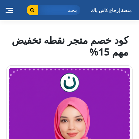
خطى
لى
منصة إرجاع كاش باك
لمحتوى
كود خصم متجر نقطه تخفيض
مهم 15%