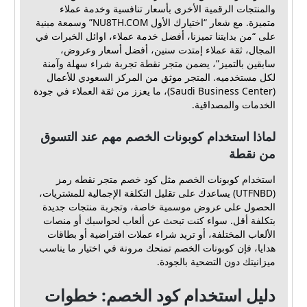
والمنتجات الرقمية الأخرى بأسعار تنافسية وخدمة عملاء
متميزة. مع شعار “اختيارك الأول NU8TH.COM” وسمعة مبنية
على “من بدايتنا تميزنا، أفضل خدمة عملاء، اوائل الخبرات في
المجال، ثقة عملاء إمتدت سنين، أفضل أسعار وعروض،
سابقين بالتميز”، يضمن متجر نقطة تجربة شراء سهلة وآمنة
لكل مستخدميه. المتجر موثق من المركز السعودي للأعمال
(Saudi Business Center)، ما يعزز من ثقة العملاء في جودة
الخدمات والمصداقية.
لماذا استخدام كوبونات الخصم مهم عند التسوق
من نقطة
استخدام كوبونات الخصم مثل كود خصم متجر نقطه رمز
(UTFNBD) يساعدك على تقليل التكلفة الإجمالية للمشتريات،
الحصول على عروض موسمية خاصة، وتجربة منتجات جديدة
بتكلفة أقل. سواء كنت تبحث عن ألعاب لحواسبك أو منصات
الألعاب المختلفة، أو تريد شراء عملات افتراضية أو بطاقات
هدايا، فإن كوبونات الخصم تمنحك مرونة في اختيار ما يناسب
ميزانيتك دون التضحية بالجودة.
دليل استخدام كود الخصم: خطوات