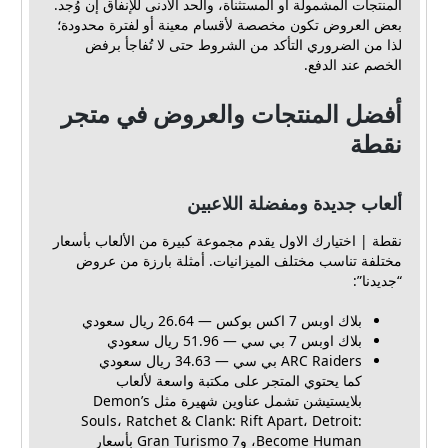
المنتجات المشمولة أو المستثناة، والحد الأدنى للإنفاق إن وُجد.
بعض العروض تكون مخصصة لأقسام معينة أو لفترة محدودة؛
لذا من الضروري التأكد من الشروط حتى لا تُفاجأ برفض
الخصم عند الدفع.
أفضل المنتجات والعروض في متجر
نقطة
ألعاب جديدة ومفضلة اللاعبين
نقطة | اختيارك الاول يقدم مجموعة كبيرة من الألعاب بأسعار
مختلفة تناسب مختلف الميزانيات. أمثلة بارزة من عروض
“جديدنا”:
بلاك اوبس 7 اكس بوكس — 26.64 ريال سعودي
بلاك اوبس 7 بي سي — 51.96 ريال سعودي
ARC Raiders بي سي — 34.63 ريال سعودي
كما يحتوي المتجر على مكتبة واسعة لألعاب
بلايستيشن تشمل عناوين شهيرة مثل Demon’s
Souls، Ratchet & Clank: Rift Apart، Detroit:
Become Human، وGran Turismo 7 بأسعار