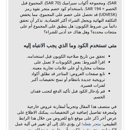
SAR)، ومجموعة أكواب سيراميك (70 SAR). المجموع قبل
الخصم = 194 SAR. باستخدام كود خصم متجر نقوة رمز
(UDVESK) قد تحصل على خصم على المجموع، مما يخفض
التكلفة النهائية ويجعل الشراء أكثر اقتصادية. تذكر أن تحقق
دائماً من شروط الكوبون: هل ينطبق على المجموع أم على
منتجات محددة؟ وهل هناك حد أدنى للشراء؟
متى تستخدم الكود وما الذي يجب الانتباه إليه
تحقق من تاريخ صلاحية الكوبون قبل استخدامه.
اقرأ الشروط: بعض الكوبونات لا تعمل على
منتجات مختارة أو على علامات تجارية معينة.
تابع صفحات العروض: المتاجر قد تطلق أكواد
ترويجية جديدة بانتظام أو تمنح تخفيضات أكبر
لفترات قصيرة.
قم بإدخال الكود قبل تأكيد الدفع لتجنب فقدان
الخصم.
في منتصف هذا المقال وتجريباً لمقارنة عروض خارجية
ولمعرفة تفاصيل إضافية عن التخفيضات، يمكنك الاطلاع على
عرض آخر ذُكر على موقع تابع للعروض من خلال هذا الرابط
الطبيعي:
متجر نقطه
؛ لن يؤدي ذلك إلى أي تغيير في آلية عمل
الكود لدى متجر نقوه ولكنه يوفّر مقارنة مفيدة للعروض