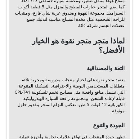
منفاخ هواء متنقل صغير، ومكنسة سيارة لاسلكي DX1713.
كما يضم المتجر خيارات للمطبخ والمنزل مثل 5 قطعة أكواب
السيراميك مجموعة القهوة وصندوق عزبة شاي فارغ، ومنتجات
للراحة الشخصية مثل مخدة المساج مناسبة لتدليك جميع
عضلات الجسم شركة Dlc.
لماذا متجر متجر نقوة هو الخيار
الأفضل؟
الثقة والمصداقية
يعتمد متجر نقوة على اختيار منتجات مدروسة ومجربة تلائم
متطلبات المستخدمين اليومية والاحترافية. التشكيلة المتنوعة
التي تشمل منافع واقعية مثل مصابيح تخييم تلسكوبية CPL-T41
قابلة لإعادة الشحن، ومجموعة رافعة السيارة الهيدروليكية
الكهربائية 12 فولت 5 طن، تعكس التزام المتجر بتقديم حلول
موثوقة.
الجودة والتنوع
تظهر جودة المنتجات في توافر علامات تجارية وأجهزة عملية