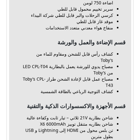
اضاءة 750 لومن
سرير تخييم محمول قابل للطي
كرسي الرحلات والبر قابل للطي شركة البيداء
موقد غاز قابل للطي
منفاخ هواء معدني متعدد الاستخدامات
قسم الإضاءة والعمل والورشة
كشاف رأس قابل للشحن ومقاوم للماء من
Toby’s
مصباح يدوي للورشة يعمل بالبطارية LED CPL-T04
من Toby’s
مصباح عمل قابل لإعادة الشحن طراز Toby’s CPL-
T43
كشاف التوجية الرباعي بالطاقة الشمسية
قسم الأجهزة والاكسسوارات الذكية والتقنية
شاحن بطارية 21V ثلاثي – تيار ثابت وكفاءة عالية
شاحن بطاريه متنقل توبيز X6 6000mAh
تن بلس محول من HDMI إلى Lightning و USB
بطول مترين