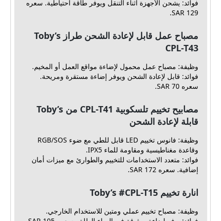
فوائد: يشحن الأجهزة أثناء التنقل ويوفر طاقة احتياطية. سعره
129 SAR.
مصباح عمل قابل لإعادة الشحن طراز Toby’s
CPL-T43
وظيفة: مصباح عمل محمول لإضاءة مواقع العمل أو المخيم.
فوائد: قابل لإعادة الشحن ويوفر إضاءة مستقرة ومريحة.
سعره 70 SAR.
مصابيح تخييم تلسكوبية CPL-T41 من Toby’s
قابلة لإعادة الشحن
وظيفة: فانوس تخييم LED قابل للطي مع ضوء RGB/SOS
وقاعدة مغناطيسية ومقاومة للماء IPX5.
فوائد: متعدد الاستخدامات للتخييم والطوارئ مع ميزات أمان
إضافية. سعره 172 SAR.
انارة تخييم Toby’s #CPL-T15
وظيفة: مصباح تخييم عملي ومتين للاستخدام الخارجي.
فوائد: يوفر إضاءة موثوقة في الهواء الطلق. سعره 105 SAR.