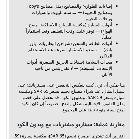
إضاءات الطوارئ والمصابيح (مثل مصابيح Toby’s
ومصابيح التخييم) — مناسبة للبيوت والسيارات
ورحلات التخييم.
أدوات السيارة (مكنسة السيارة اللاسلكية، مضخ
الهواء) — توفر عليك وقت التنظيف وتعد استثماراً
عملياً.
أدوات الطاقة والشحن (شواحن البطاريات، باور
بانك) — تستعيد الاستثمار بسرعة عند الاستخدام
المتكرر.
معدات السلامة (طفايات الحريق الصغيرة، أدوات
الإسعاف البسيطة) — لا تقدر بثمن من ناحية
الأمان.
هنا يمكن أن ترى كيف ينعكس التخفيض على مشترياتك: على
سبيل المثال، عند شراء مصباح تخييم بسعر 65 SAR ومكنسة
سيارة بسعر 59 SAR، وتطبيق الكود، قد تحصل على خصم
يقلل الفاتورة الإجمالية بشكل واضح، خصوصاً إن كان الكود
يمنح نسبة مئوية ثابتة على المجموع.
مقارنة عملية: سيناريو مشتريات مع وبدون الكود
افترض أنك تشتري: مصباح تخييم (65 SAR)، مكنسة سيارة (59