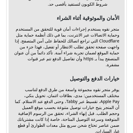
شروط الكوبون لتستفيد بأقصى حد.
الأمان والموثوقية أثناء الشراء
متجر نقوه يستخدم إجراءات أمان قوية للتحقق من المستخدم
وحماية الاتصالات عبر الانترنت، بما في ذلك أنظمة حماية مثل
Cloudflare التي تراجع اتصالك للحفاظ على أمن المتصفح. إذا
واجهت صفحة تحقق تطلب الانتظار أو تفعيل، فهذا جزء من
حماية الموقع لضمان تجربة شراء آمنة. تأكد دائماً من أن عنوان
المتصفح يبدأ بـ https وأن تفاصيل الدفع تتم عبر قنوات
مشفرة.
خيارات الدفع والتوصيل
يوفر متجر نقوه مجموعة واسعة من طرق الدفع لتناسب
مختلف المستخدمين: مدى، بطاقات ائتمان، تحويل بنكي،
Apple Pay، تقسيط عبر Tabby، وحتى الدفع عند الاستلام. كما
أن المتجر يتيح خيارات توصيل متنوعة بحسب موقع العميل
وحجم الطلب. قبل إنهاء الشراء، تحقق من الرسوم الإضافية
المتوقعة وسرعة التوصيل المتاحة، خاصة إذا كانت مشترياتك
ضمن عناصر تحتاج شحن سريع مثل معدات الطوارئ أو قطع
غيار السيارات.