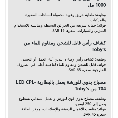
1000 مل
وظيفة: طفاية حريق رغوية محمولة للساحات الصغيرة
والمركبات.
فوائد: حماية سريعة من الحرائق البسيطة ومناسبة للاستخدام
المنزلي والسيارات. سعرها 19 SAR.
كشاف رأس قابل للشحن ومقاوم للماء من
Toby’s
وظيفة: كشاف رأس لإضاءة اليدين أثناء العمل أو التخييم.
فوائد: قابل للشحن ومقاوم للماء لفاعلية أعلى في الظروف
الخارجية. سعره 65 SAR.
مصباح يدوي للورشة يعمل بالبطارية LED CPL-
T04 من Toby’s
وظيفة: مصباح يدوي قوي للورش والعمل الميداني بسطوع
يصل إلى 250 لومن.
فوائد: مناسب للأعمال الدقيقة والإصلاحات، موفر للطاقة.
سعره 45 SAR.