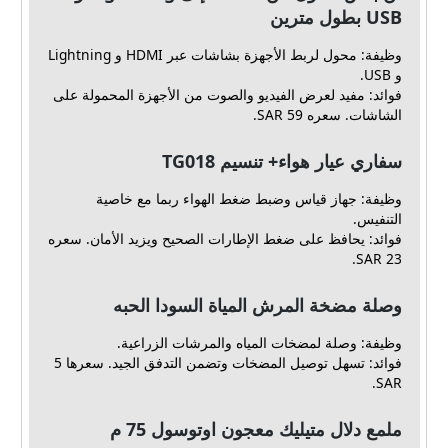
USB بطول مترين
وظيفة: محول لربط الأجهزة بشاشات عبر HDMI و Lightning
و USB.
فوائد: مفيد لعرض الفيديو والصوت من الأجهزة المحمولة على
الشاشات. سعره 59 SAR.
سفاري عيار هواء+ تنسيم TG018
وظيفة: جهاز قياس وضبط ضغط الهواء ربما مع خاصية
التنفيس.
فوائد: يحافظ على ضغط الإطارات الصحيح ويزيد الأمان. سعره
23 SAR.
وصلة مضخة المرش المياة السودا الحبه
وظيفة: وصلة لمضخات المياه والمرشات الزراعية.
فوائد: تسهل توصيل المضخات وتضمن التدفق الجيد. سعرها 5
SAR.
ملمع دلال متيليك معجون اوتوسول 75 م