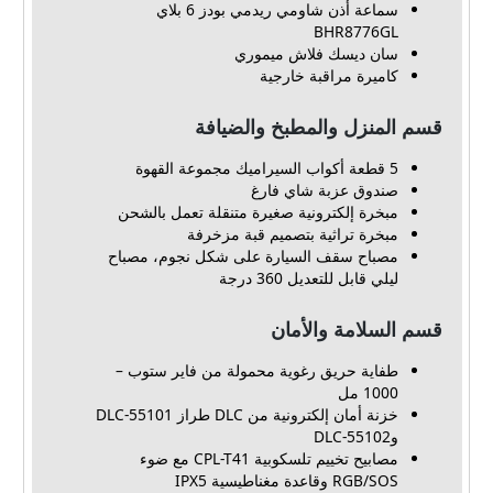
سماعة أذن شاومي ريدمي بودز 6 بلاي
BHR8776GL
سان ديسك فلاش ميموري
كاميرة مراقبة خارجية
قسم المنزل والمطبخ والضيافة
5 قطعة أكواب السيراميك مجموعة القهوة
صندوق عزبة شاي فارغ
مبخرة إلكترونية صغيرة متنقلة تعمل بالشحن
مبخرة تراثية بتصميم قبة مزخرفة
مصباح سقف السيارة على شكل نجوم، مصباح
ليلي قابل للتعديل 360 درجة
قسم السلامة والأمان
طفاية حريق رغوية محمولة من فاير ستوب –
1000 مل
خزنة أمان إلكترونية من DLC طراز DLC-55101
وDLC-55102
مصابيح تخييم تلسكوبية CPL-T41 مع ضوء
RGB/SOS وقاعدة مغناطيسية IPX5