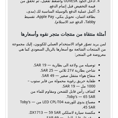
أدخل الكود UDVESK واضغط تفعيل، ثم تحقق من
قيمة التخفيض قبل إتمام الدفع.
أكمل عملية الدفع بالوسيلة المناسبة لك (مدى،
بطاقة ائتمان، تحويل بنكي، Apple Pay، تقسيط
Tabby، الدفع عند الاستلام).
أمثلة منتقاة من منتجات متجر نقوه وأسعارها
لمن يريد تصوّر فوائد الاستخدام العملي للكوبون، إليك مجموعة
من المنتجات الشائعة مع أسعارها بالريال السعودي كما هي
معروضة في المتجر:
توصيله من ولاعة الى بطارية — 19 SAR.
شاحن بطارية 21V ثلاثي — 25 SAR.
منفاخ هواء متنقل صغير — 49 SAR.
طفاية حريق رغوية محمولة من فاير ستوب –
1000 مل — 19 SAR.
كشاف رأس قابل للشحن ومقاوم للماء من
Toby’s — 65 SAR.
مصباح يدوي للورشة LED CPL-T04 من Toby’s —
45 SAR.
مكنسة سيارة لاسلكي DX1713 — 59 SAR.
موقد غاز قابل للطي — 69 SAR.