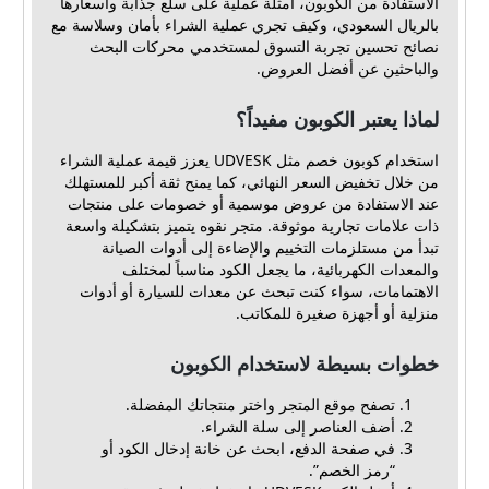
الاستفادة من الكوبون، أمثلة عملية على سلع جذابة وأسعارها
بالريال السعودي، وكيف تجري عملية الشراء بأمان وسلاسة مع
نصائح تحسين تجربة التسوق لمستخدمي محركات البحث
والباحثين عن أفضل العروض.
لماذا يعتبر الكوبون مفيداً؟
استخدام كوبون خصم مثل UDVESK يعزز قيمة عملية الشراء
من خلال تخفيض السعر النهائي، كما يمنح ثقة أكبر للمستهلك
عند الاستفادة من عروض موسمية أو خصومات على منتجات
ذات علامات تجارية موثوقة. متجر نقوه يتميز بتشكيلة واسعة
تبدأ من مستلزمات التخييم والإضاءة إلى أدوات الصيانة
والمعدات الكهربائية، ما يجعل الكود مناسباً لمختلف
الاهتمامات، سواء كنت تبحث عن معدات للسيارة أو أدوات
منزلية أو أجهزة صغيرة للمكاتب.
خطوات بسيطة لاستخدام الكوبون
تصفح موقع المتجر واختر منتجاتك المفضلة.
أضف العناصر إلى سلة الشراء.
في صفحة الدفع، ابحث عن خانة إدخال الكود أو
“رمز الخصم”.