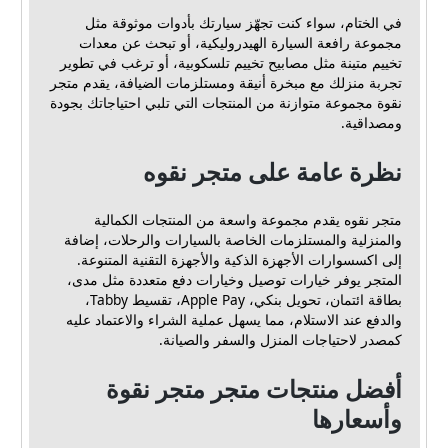
في الختام، سواء كنت تجهّز سيارتك بأدوات موثوقة مثل
مجموعة رافعة السيارة الهيدروليكية، أو تبحث عن معدات
تخييم متينة مثل مصابيح تخييم تلسكوبية، أو ترغب في تطوير
تجربة منزلك مع مبخرة أنيقة ومستلزمات الضيافة، يقدم متجر
نقوة مجموعة متوازنة من المنتجات التي تلبي احتياجاتك بجودة
ومصداقية.
نظرة عامة على متجر نقوه
متجر نقوه يقدم مجموعة واسعة من المنتجات الكمالية
والمنزلية والمستلزمات الخاصة بالسيارات والرحلات، إضافة
إلى اكسسوارات الأجهزة الذكية والأجهزة التقنية المتنوعة.
المتجر يوفر خيارات توصيل وخيارات دفع متعددة مثل مدى،
بطاقة ائتمان، تحويل بنكي، Apple Pay، تقسيط Tabby،
والدفع عند الاستلام، مما يسهل عملية الشراء والاعتماد عليه
كمصدر لاحتياجات المنزل والسفر والصيانة.
أفضل منتجات متجر متجر نقوة
وأسعارها