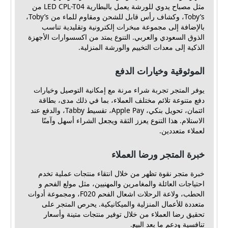
مثل مصباح يدوي للورشة يعمل بالبطارية LED CPL-T04 من
Toby’s، وكشاف رأس قابل للشحن ومقاوم للماء من Toby’s،
بالإضافة إلى مجموعة مبخرات إلكترونية وتقليدية تناسب
الذوق السعودي والعربي. التنوع يمتد من اكسسوارات الأجهزة
الذكية إلى معدات التخييم والورشة المنزلية.
الموثوقية وخيارات الدفع
يوفر المتجر تجربة شراء مرنة مع إمكانية التوصيل وخيارات
دفع متنوعة تلائم مختلف العملاء، بما في ذلك مدى، بطاقة
ائتمان، تحويل بنكي، Apple Pay، تقسيط Tabby، والدفع عند
الاستلام. هذا التنوع يعزز الثقة ويجعل الشراء أسهل وآمنًا
لعملاء متعددين.
خبرة المتجر ورضا العملاء
خبرة متجر نقوة تظهر من خلال انتقاء منتجات عملية تخدم
احتياجات العائلة والمغامرين والمهنيين، مثل مولع الفحم و
الحطب، ولاعة الرحلات اشعال الفحم F020، ومجموعة أدوات
متعددة للأعمال المنزلية والميكانيكية. يحرص المتجر على
تحقيق رضا العملاء من خلال توفير منتجات متينة وأسعار
تنافسية ودعم ما بعد البيع.