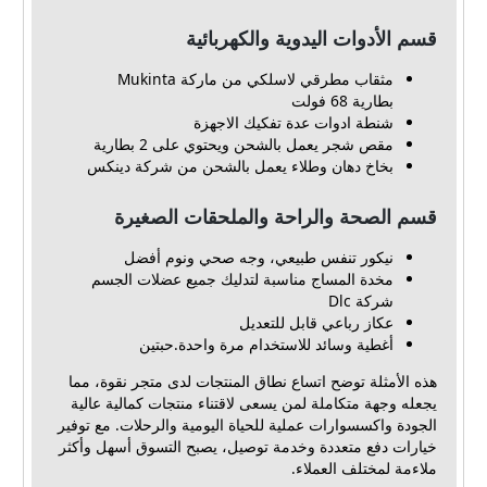
قسم الأدوات اليدوية والكهربائية
مثقاب مطرقي لاسلكي من ماركة Mukinta
بطارية 68 فولت
شنطة ادوات عدة تفكيك الاجهزة
مقص شجر يعمل بالشحن ويحتوي على 2 بطارية
بخاخ دهان وطلاء يعمل بالشحن من شركة دينكس
قسم الصحة والراحة والملحقات الصغيرة
نيكور تنفس طبيعي، وجه صحي ونوم أفضل
مخدة المساج مناسبة لتدليك جميع عضلات الجسم
شركة Dlc
عكاز رباعي قابل للتعديل
أغطية وسائد للاستخدام مرة واحدة.حبتين
هذه الأمثلة توضح اتساع نطاق المنتجات لدى متجر نقوة، مما
يجعله وجهة متكاملة لمن يسعى لاقتناء منتجات كمالية عالية
الجودة واكسسوارات عملية للحياة اليومية والرحلات. مع توفير
خيارات دفع متعددة وخدمة توصيل، يصبح التسوق أسهل وأكثر
ملاءمة لمختلف العملاء.