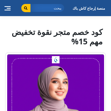
خطى
لى
منصة إرجاع كاش باك
لمحتوى
كود خصم متجر نقوة تخفيض
مهم 15%