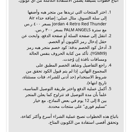
اتباع خطوات بسيطة يضمن الاستفادة الكاملة من أي كوبون:
اختر المنتجات التي تريدها من متجر هبه وأضفها
إلى سلة التسوق. مثال عملي: إضافة حذاء Air
Jordan 4 Retro Red Thunder بسعر ٤٠٠ ر.س
مع سترة PALM ANGELS بسعر ٣٠٠ ر.س.
انتقل إلى صفحة السلة أو صفحة الدفع، وابحث عن
حقل إدخال رمز الكوبون أو الخصم.
أدخل كود الخصم بدقة: كود خصم متجر هبه رمز
(YGMX9). تأكد من كتابة الحروف بنفس الحالة
ومسافات نافذة إن وُجدت.
راجع التفاصيل وشاهد الخصم المطبق على
المجموع النهائي. إذا لم يتم قبول الكود تحقق من
شروط الاستخدام (حد أدنى للشراء، فئات مستثناة،
تاريخ انتهاء).
أكمل عملية الدفع واختر طريقة التوصيل المناسبة،
علماً بأن مدة التوصيل قد تتراوح كما يعلن المتجر
بين 8 إلى 12 يوم في بعض النماذج، مع خيار
“تسليم فوري” على منتجات محددة.
باتباع هذه الخطوات تصبح عملية الشراء أسرع وأكثر كفاءة،
وتحقق أقصى استفادة من الكوبون المتاح.