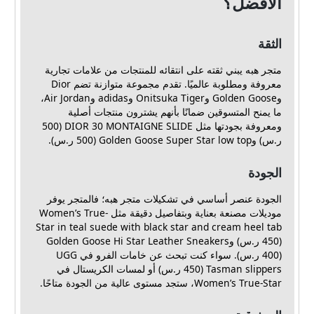
الأفضل؟
الثقة
متجر هبه يبني ثقته على انتقائه للمنتجات من علامات تجارية
معروفة ومطلوبة عالميًا. تقدم مجموعة متوازنة تضم Dior
وGolden Goose وOnitsuka Tiger وadidas وAir Jordan،
ما يمنح المتسوقين ضمانًا بأنهم يشترون منتجات أصلية
ومعروفة بجودتها مثل DIOR 30 MONTAIGNE SLIDE (500
ر.س) وGolden Goose Super Star low top (500 ر.س).
الجودة
الجودة عنصر أساسي في تشكيلات متجر هبه؛ فالمتجر يوفر
موديلات مصنعة بعناية وبتفاصيل دقيقة مثل Women’s True-
Star in teal suede with black star and cream heel tab
(450 ر.س) وGolden Goose Hi Star Leather Sneakers
(400 ر.س). سواء كنت تبحث عن خامات الفرو في UGG
Tasman slippers (450 ر.س) أو لمسات الكريستال في
Women’s True-Star، ستجد مستوى عالية من الجودة متاحًا.