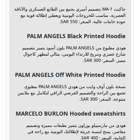
جاكيت MA-1 بتصميم أميري يجمع بين الطابع العسكري والأناقة
العصرية. مناسب للخروجات اليومية ويعطي إطلالة قوية مع
جودة خامات عالية. السعر: SAR 550.
PALM ANGELS Black Printed Hoodie
هودي مطبوع من PALM ANGELS بلون أسود يتميز بتصميم
شارع عصري ومريح للارتداء اليومي. مثالي لمظهر كاجوال
مميز. السعر: SAR 300.
PALM ANGELS Off White Printed Hoodie
نسخة بلون أوف وايت من هودي PALM ANGELS مطبوع،
تجمع بين الراحة والتصميم العرضي الراقي لتكامل مع ملابس
متنوعة. السعر: SAR 300.
MARCELO BURLON Hooded sweatshirts
هودي من مارسييلو بورلون يتميز بطبعات مميزة وتصميم
معاصر، يمنح لمسة جريئة لإطلالتك اليومية مع راحة في
الخامة. السعر: SAR 400.