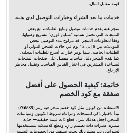
قيمة مقابل المال.
خدمات ما بعد الشراء وخيارات التوصيل لدى هـبه
متجر هبه يقدم خدمات توصيل وتتابع الطلبات، مع بعض
المنتجات التي تحمل تسمية “تسليم فوري” لتسريع وصولها.
وفقاً لمعلومات المتجر، قد تتراوح مدة التوصيل لبعض
الموديلات بين 8 إلى 12 يوم في حالات الشحن الدولي أو
الطلبات الخاصة، بينما توفر خيارات أسرع للطلبات المحلية.
كما يقدم المتجر دليل قياسات مفصل على صفحات المنتجات
لمساعدة المشترين في اختيار القياس المناسب وتقليل مخاطر
الإرجاع.
خاتمة: كيفية الحصول على أفضل
صفقة مع كود الخصم
الاستفادة من كوبون مثل كود خصم متجر هبه رمز (YGMX9)
تبدأ باختيار ذكي للمنتجات ومراعاة شروط الكوبون وسياسات
المتجر. اجعل هدفك شراء قطع ذات قيمة حقيقية—أحذية
مميزة، سترات ذات تصميم راقٍ، وقطع كلاسيكية ستستخدمها
لسنوات. رتب مشترياتك بحيث تستفيد من الخصومات النسبية