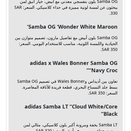
Samba OG بلون بنفسجي معدني مع أبيض، خيار أنيق لمن
يبحثون عن لمسة لونية مميزة في حذاء كلاسيكي. السعر: SAR
330.
Samba OG ‘Wonder White Maroon’
Samba OG بلون أبيض مع تفاصيل مارون، تصميم متوازن بين
الحيادية واللمسة اللونية، مناسب للاستخدام اليومي. السعر:
SAR 350.
adidas x Wales Bonner Samba OG
“Navy Croc”
تعاون بين أديداس وWales Bonner في تصميم Samba OG
بنمط جلد التمساح البحري، قطعة فريدة للأناقة المعاصرة.
السعر: SAR 350.
adidas Samba LT “Cloud White/Core
Black”
Samba LT بخفة ومرونة أكبر بلون كلاسيكي، مثالي لمن
يريدون حذاء يومي مريح وأنيق. السعر: SAR 320.