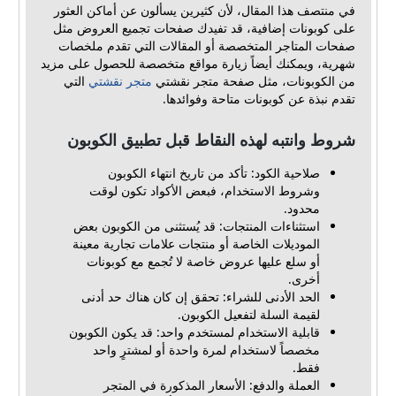
في منتصف هذا المقال، لأن كثيرين يسألون عن أماكن العثور
على كوبونات إضافية، قد تفيدك صفحات تجميع العروض مثل
صفحات المتاجر المتخصصة أو المقالات التي تقدم ملخصات
شهرية، ويمكنك أيضاً زيارة مواقع متخصصة للحصول على مزيد
من الكوبونات، مثل صفحة متجر نقشتي
متجر نقشتي
التي
تقدم نبذة عن كوبونات متاحة وفوائدها.
شروط وانتبه لهذه النقاط قبل تطبيق الكوبون
صلاحية الكود: تأكد من تاريخ انتهاء الكوبون
وشروط الاستخدام، فبعض الأكواد تكون لوقت
محدود.
استثناءات المنتجات: قد يُستثنى من الكوبون بعض
الموديلات الخاصة أو منتجات علامات تجارية معينة
أو سلع عليها عروض خاصة لا تُجمع مع كوبونات
أخرى.
الحد الأدنى للشراء: تحقق إن كان هناك حد أدنى
لقيمة السلة لتفعيل الكوبون.
قابلية الاستخدام لمستخدم واحد: قد يكون الكوبون
مخصصاً لاستخدام لمرة واحدة أو لمشترٍ واحد
فقط.
العملة والدفع: الأسعار المذكورة في المتجر