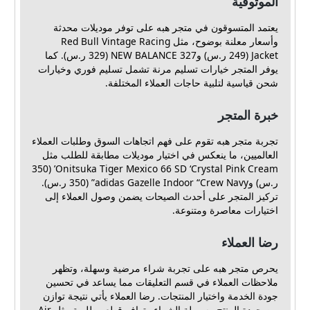
الموثوقية
يعتمد المتسوقون في متجر هبه على توفر موديلات محدثة
وأسعار معلنة بوضوح، مثل Red Bull Vintage Racing
Jacket (249 ر.س) وNEW BALANCE 327 (329 ر.س). كما
يوفر المتجر خيارات تسليم مرنة تشمل تسليم فوري وخيارات
شحن قياسية لتلبية حاجات العملاء المختلفة.
خبرة المتجر
تجربة متجر هبه تقوم على فهم اتجاهات السوق وطلبات العملاء
العالميين، ما ينعكس في اختيار موديلات مطابقة للطلب مثل
Onitsuka Tiger Mexico 66 SD ‘Crystal Pink Cream’ (350
ر.س) وadidas Gazelle Indoor “Crew Navy” (350 ر.س).
تركيز المتجر على أحدث الصيحات يضمن وصول العملاء إلى
اختيارات معاصرة ومتنوعة.
رضا العملاء
يحرص متجر هبه على تجربة شراء مرضية وسهلة، وتظهر
ملاحظات العملاء في قسم التعليقات مما يساعد في تحسين
جودة الخدمة واختيار المنتجات. رضا العملاء يأتي نتيجة توازن
بين جودة المنتج وسهولة الشراء وتوافر قطع مطلوبة مثل Air