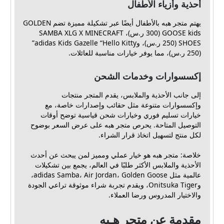
أحذية وأزياء الأطفال
يهتم متجر هبه بالأطفال أيضًا عبر تشكيلة مميزة تضم GOLDEN
GOOSE kids (300 ر.س)، SAMBA XLG X MINECRAFT
SHOES (250 ر.س)، وadidas Kids Gazelle “Hello Kitty”
(250 ر.س)، مما يوفر خيارات مناسبة للعائلات.
إكسسوارات وخدمات الشحن
إلى جانب الأحذية والملابس، يقدم المتجر منتجات
وإكسسوارات متنوعة مثل حقائب وإصدارات خاصة، مع
خيارات تسليم فوري وخيارات شحن قياسية توضح أوقات
التوصيل المتاحة. يحرص متجر هبه على عرض السعر بوضوح
لكل منتج لتسهيل اتخاذ قرار الشراء.
خلاصة: متجر هبه هو خيار عملي ومميز لمن يبحث عن أحدث
الأحذية والملابس الأكثر طلبًا في العالم، يجمع بين تشكيلات
عالمية مثل adidas Samba، Air Jordan، Golden Goose،
وOnitsuka Tiger، ويقدم تجربة شراء موثوقة تراعي الجودة
والاختيار المدروس ورضا العملاء.
مقدمة عن متجر هـبه