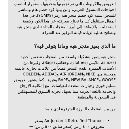
العروض والكوبونات التي تم تجميعها وتحديثها باستمرار لتناسب
احتياجات المتسوق العربي، ومن بينها كود خصم هام ومباشر
للمتجر اسمه كود خصم متجر هبه رمز (YGMX9). في هذا
المقال سنتناول كل ما تحتاج معرفته عن هذا الكود وكيفية
استخدامه، بالإضافة إلى أبرز المنتجات المتاحة لدى متجر هبه
ونصائح عملية لزيادة قيمة التوفير عند الشراء.
ما الذي يميز متجر هبه وماذا يتوفر فيه؟
متجر هبه يتميز بتشكيلة واسعة من المنتجات تتضمن أحذية
(shoes)، ملابس (clothes)، وحقائب (Bags)، وغيرها من
الأصناف المميزة. يقدم المتجر قطعاً من علامات تجارية عالمية
ومحلية منها NIKE وAIR JORDAN وADIDAS وGOLDEN
GOOSE وNEW BALANCE وBAPE وغيرها. كما يشتهر بعروض
تسليم فوري وخيارات متعددة للقياسات، مع إمكانية الإرجاع
والخدمة باللغة العربية مما يسهل تجربة التسوق للمستهلكين
في السعودية والمنطقة.
من بين المنتجات البارزة المتوفرة لدى هـبه:
Air Jordan 4 Retro Red Thunder بسعر
معروض ٤٠٠ ر.س (سعر سابق ٥٠٠ ر.س) —