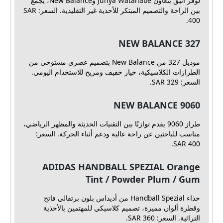
لوفر أنيق بتعاون Junya Watanabe وNew Balance، يجمع
بين الراحة والتصميم المبتكر للأحذية غير التقليدية. السعر: SAR
400.
NEW BALANCE 327
موديل 327 من New Balance بتصميم عصري مستوحى من
الطرازات الكلاسيكية، خيار خفيف ومريح للاستخدام اليومي.
السعر: SAR 329.
NEW BALANCE 9060
طراز 9060 يقدم توازنًا بين التقنيات الحديثة والمظهر الرياضي،
مناسب للباحثين عن راحة عالية ودعم أثناء الحركة. السعر:
SAR 400.
ADIDAS HANDBALL SPEZIAL Orange
Tint / Powder Plum / Gum
حذاء Handball Spezial من أديداس بلون برتقالي فاتح
وقطرة ألوان مميزة، تصميم كلاسيكي للمهتمين بالأحذية
التراثية. السعر: SAR 360.