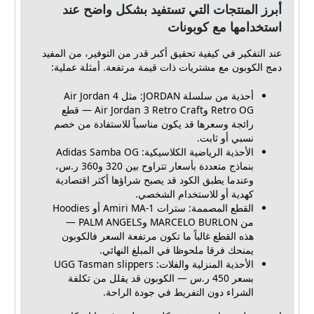
أبرز المنتجات التي تستفيد بشكل واضح عند
استخدامها مع كوبونات
عند التفكير في كيفية تحقيق أكبر قدر من التوفير، من المفيد
دمج الكوبون مع مشتريات ذات قيمة مرتفعة. أمثلة عملية:
أحذية من سلسلة JORDAN: مثل Air Jordan 4
Retro OG وAir Jordan 3 Retro Craft — قطع
رائجة وسعرها قد يكون مناسباً للاستفادة من خصم
نسبي أو ثابت.
الأحذية الرياضية الكلاسيكية: Adidas Samba OG
بنماذج متعددة بأسعار تتراوح بين 320 و360 ر.س،
وعندما يطبق الكود قد يصبح شراؤها أكثر اقتصادية
كهدية أو للاستخدام الشخصي.
القطع المصممة: سترات Amiri MA-1 أو Hoodies
من MARCELO BURLON وPALM ANGELS —
هذه القطع غالباً ما تكون مرتفعة السعر فالكوبون
يمنحك فرقا ملحوظا في المبلغ النهائي.
الأحذية المنزلية والفلات: UGG Tasman slippers
بسعر 450 ر.س — الكوبون قد يقلل من تكلفة
الشراء دون التفريط في جودة الراحة.