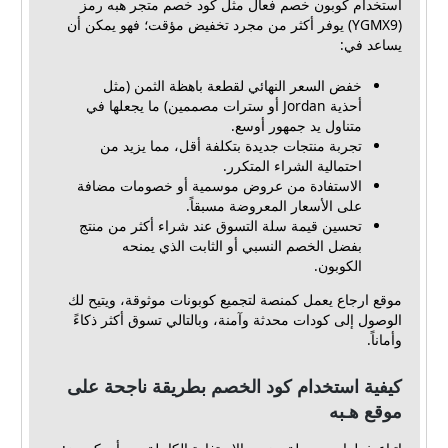
استخدام كوبون خصم فعال مثل كود خصم متجر هبه رمز
(YGMX9) يوفر أكثر من مجرد تخفيض مؤقت؛ فهو يمكن أن
يساعد في:
خفض السعر النهائي لقطعة باهظة الثمن (مثل
أحذية Jordan أو سترات مصممين) ما يجعلها في
متناول يد جمهور أوسع.
تجربة منتجات جديدة بتكلفة أقل، مما يزيد من
احتمالية الشراء المتكرر.
الاستفادة من عروض موسمية أو خصومات مضافة
على الأسعار المعروضة مسبقاً.
تحسين قيمة سلة التسوق عند شراء أكثر من منتج
بفضل الخصم النسبي أو الثابت الذي يمنحه
الكوبون.
موقع ارجاع يعمل كمنصة لتجميع كوبونات موثوقة، ويتيح لك
الوصول إلى كودات محدثة وآمنة، وبالتالي تسوق أكثر ذكاءً
وأماناً.
كيفية استخدام كود الخصم بطريقة ناجحة على
موقع هـبه