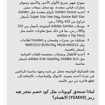
نموذج شهير بمزيج الألوان الأحمر والأسود ومتوفر
بخيارات قياس متعددة، مع سجل مبيعات مميز.
أحذية Golden Goose بأنواع متعددة مثل Golden
Goose Ball Star وSuper Star low top بأسعار
تتراوح بين 420 و500 ر.س.
موديلات Adidas Samba المتنوعة بأسعار بين 320
و360 ر.س، بما في ذلك نسخ تعاونات خاصة مثل
adidas x Toy Story.
تشكيلة من سترات وقمصان و hoodies لعلامات
مثل PALM ANGELS وMARCELO BURLON
بأسعار تنافسية.
أحذية للأطفال ومنتجات مخصصة للفئات الشبابية
مثل SAMBA XLG وadidas Kids Gazelle بأسعار
مناسبة.
هذه التشكيلة الواسعة تجعل من هـبه وجهة مناسبة للراغبين
في شراء أحذية مميزة، كاجوال وللمناسبات، بالإضافة إلى
قطع فاخرة من دور عالمية.
لماذا تستحق كوبونات مثل كود خصم متجر هبه
رمز (YGMX9) الاهتمام؟