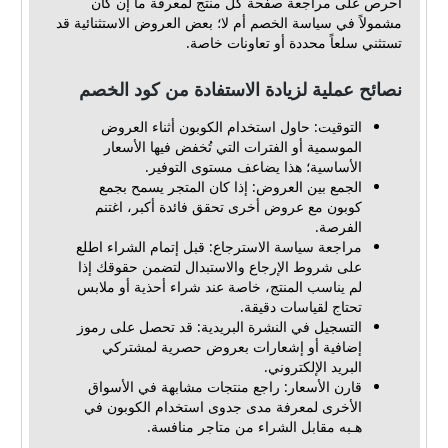
احرص على مراجعة صفحة كل منتج لمعرفة ما إن كان
مشمولاً في سياسة الخصم أم لا؛ بعض العروض الاستثنائية قد
تستثني سلعاً محددة أو تعاونات خاصة.
نصائح عملية لزيادة الاستفادة من كود الخصم
التوقيت: حاول استخدام الكوبون أثناء العروض
الموسمية أو الفترات التي تُخفض فيها الأسعار
الأساسية؛ هذا يضاعف مستوى التوفير.
الجمع بين العروض: إذا كان المتجر يسمح بجمع
كوبون مع عروض أخرى تحقق فائدة أكبر، اغتنم
الفرصة.
مراجعة سياسة الاسترجاع: قبل إتمام الشراء اطلع
على شروط الإرجاع والاستبدال لتضمن حقوقك إذا
لم يناسب المنتج، خاصة عند شراء أحذية أو ملابس
تحتاج لقياسات دقيقة.
التسجيل في النشرة البريدية: قد تحصل على رموز
إضافية أو إشعارات بعروض حصرية لمشتركي
البريد الإلكتروني.
قارن الأسعار: راجع منتجات مشابهة في الأسواق
الأخرى لمعرفة مدى جدوى استخدام الكوبون في
هـبه مقابل الشراء من متاجر منافسة.