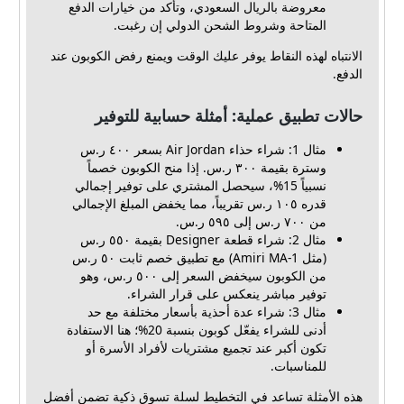
معروضة بالريال السعودي، وتأكد من خيارات الدفع
المتاحة وشروط الشحن الدولي إن رغبت.
الانتباه لهذه النقاط يوفر عليك الوقت ويمنع رفض الكوبون عند
الدفع.
حالات تطبيق عملية: أمثلة حسابية للتوفير
مثال 1: شراء حذاء Air Jordan بسعر ٤٠٠ ر.س
وسترة بقيمة ٣٠٠ ر.س. إذا منح الكوبون خصماً
نسبياً 15%، سيحصل المشتري على توفير إجمالي
قدره ١٠٥ ر.س تقريباً، مما يخفض المبلغ الإجمالي
من ٧٠٠ ر.س إلى ٥٩٥ ر.س.
مثال 2: شراء قطعة Designer بقيمة ٥٥٠ ر.س
(مثل Amiri MA-1) مع تطبيق خصم ثابت ٥٠ ر.س
من الكوبون سيخفض السعر إلى ٥٠٠ ر.س، وهو
توفير مباشر ينعكس على قرار الشراء.
مثال 3: شراء عدة أحذية بأسعار مختلفة مع حد
أدنى للشراء يفعّل كوبون بنسبة 20%؛ هنا الاستفادة
تكون أكبر عند تجميع مشتريات لأفراد الأسرة أو
للمناسبات.
هذه الأمثلة تساعد في التخطيط لسلة تسوق ذكية تضمن أفضل