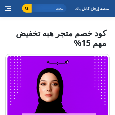
خطى
لى
منصة إرجاع كاش باك
لمحتوى
كود خصم متجر هبه تخفيض
مهم 15%