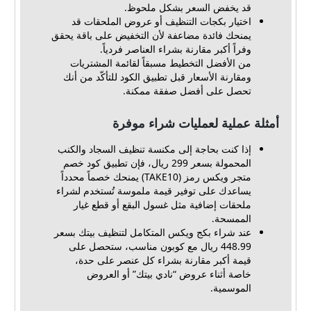
قد يخفض السعر بشكل ملحوظ.
اختيار بكجات التنظيف أو عروض الملحقات قد
يمنحك فائدة مضاعفة لأن التخفيض على باقة يحقق
وفراً أكبر مقارنة بشراء العناصر فردياً.
من الأفضل التخطيط مسبقاً لقائمة المشتريات
ومقارنة الأسعار قبل تطبيق الكود للتأكّد من أنك
تحصل على أفضل صفقة ممكنة.
أمثلة عملية لعمليات شراء موفرة
إذا كنت بحاجة إلى مكنسة تنظيف السجاد والكنب
المحمولة بسعر 299 ريال، فإن تطبيق كود خصم
متجر ويكس رمز (TAKE10) يمنحك خصماً محدداً
يساعدك على توفير قيمة ملموسة تُستخدم لشراء
ملحقات إضافية مثل غسول البقع أو قطع غيار
الممسحة.
عند شراء بكج ويكس المتكامل لتنظيف بيتك بسعر
448.99 ريال مع كوبون مناسب، ستحصل على
قيمة أكبر مقارنة بشراء كل عنصر على حدة،
خاصة أثناء عروض “نادي بيتك” أو العروض
الموسمية.