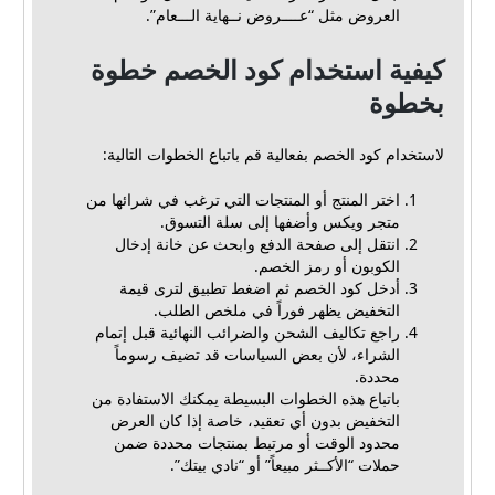
العروض مثل “عــــروض نــهاية الـــعام”.
كيفية استخدام كود الخصم خطوة
بخطوة
لاستخدام كود الخصم بفعالية قم باتباع الخطوات التالية:
اختر المنتج أو المنتجات التي ترغب في شرائها من
متجر ويكس وأضفها إلى سلة التسوق.
انتقل إلى صفحة الدفع وابحث عن خانة إدخال
الكوبون أو رمز الخصم.
أدخل كود الخصم ثم اضغط تطبيق لترى قيمة
التخفيض يظهر فوراً في ملخص الطلب.
راجع تكاليف الشحن والضرائب النهائية قبل إتمام
الشراء، لأن بعض السياسات قد تضيف رسوماً
محددة.
باتباع هذه الخطوات البسيطة يمكنك الاستفادة من
التخفيض بدون أي تعقيد، خاصة إذا كان العرض
محدود الوقت أو مرتبط بمنتجات محددة ضمن
حملات “الأكــثر مبيعاً” أو “نادي بيتك”.