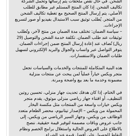
الشحن. في حال نقص ملحقات يتم إرسالها وتحمل الشركة
تكاليف الشحن. إذا كان المنتج المستلم غير مطابق للطلب
الأصلي، يتم إرسال المنتج الصحيح مع تغطية تكاليف الشحن
من المتجر. يُطلب توثيق سبب الاستبدال بفيديو أو صور لتسريع
الإجراءات.
– سياسة الضمان: تختلف مدة الضمان من منتج لآخر، وتُطلب
توثيقات عند طلب الضمان. تكلفة خدمة الشحن والتوصيل (29
ريال) تُضاف عند إعادة إرسال المنتج ضمن إجراءات الضمان.
يتوفر التواصل عبر واتساب والجوال والبريد الإلكتروني لتسهيل
طلبات الضمان والاستفسارات.
هذه البنية المتكاملة للمنتجات والخدمات والسياسات تجعل
متجر ويكس خياراً عملياً لمن يبحث عن منتجات منزلية
مضمونة وخدمة ما بعد بيع واضحة ومرنة.
في الختام، إذا كان هدفك تحديث جهاز منزلي، تحسين روتين
التنظيف، أو اقتناء جهاز رياضي منزلي موثوق، يقدم متجر
ويكس خيارات واسعة من المنتجات مثل مكنسة البخار
المحمولة من ويكس – الإصدار تيتانيوم، محضر الطعام متعدد
الوظائف من ويكس، وجهاز السير الرياضي من ويكس، إلى
جانب عروض وباقات مصممة لتوفير قيمة حقيقية. ننصح
بالاطلاع على العروض الحالية واستغلال برامج الخصم ونظام
النقاط للحصول على أفضل قيمة عند الشراء.