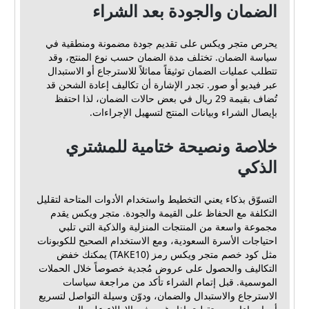
الضمان والجودة بعد الشراء
يحرص متجر ويكس على تقديم جودة مضمونة ومنطقية في
سياسة الضمان. تختلف مدة الضمان حسب نوع المنتج، وقد
تتطلب عمليات الضمان توثيقاً مماثلاً للاسترجاع أو الاستبدال
عبر فيديو أو صور. تجدر الإشارة أن تكاليف إعادة الشحن قد
تُضاف بقيمة 29 ريال في بعض حالات الضمان، لذا احتفظ
بإيصال الشراء وبيانات المنتج لتسهيل الإجراءات.
خلاصة ونصيحة ختامية للمشتري
الذكي
التسوّق بذكاء يعني التخطيط واستخدام الأدوات المتاحة لتقليل
التكلفة مع الحفاظ على القيمة والجودة. متجر ويكس يقدم
مجموعة واسعة من المنتجات المنزلية والذكية التي تلبي
احتياجات الأسرة السعودية، ومع الاستخدام الصحيح للكوبونات
مثل كود خصم متجر ويكس رمز (TAKE10) يمكنك خفض
التكاليف والحصول على عروض مُجدية خصوصاً خلال الحملات
الموسمية. قبل إتمام الشراء تأكد من مراجعة سياسات
الاسترجاع والاستبدال والضمان، ودوّن وسيلة التواصل لتسريع