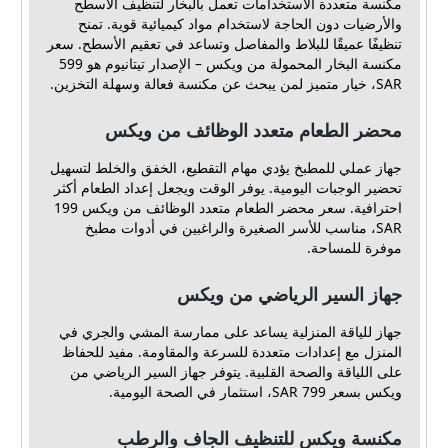
مكنسة متعددة الاستخدامات تعمل بالبخار لتنظيف الأسطح
والأرضيات دون الحاجة لاستخدام مواد كيميائية قوية. تمنح
تنظيفًا عميقًا للبلاط والمفاصل وتساعد في تعقيم الأسطح. سعر
مكنسة البخار المحمولة من ويكس – الإصدار تيتانيوم هو 599
SAR، خيار متميز لمن يبحث عن مكنسة فعالة وسهلة التخزين.
محضر الطعام متعدد الوظائف من ويكس
جهاز عملي للمطبخ يؤدي مهام التقطيع، الخفق والخلط لتسهيل
تحضير الوجبات اليومية. يوفر الوقت ويجعل إعداد الطعام أكثر
احترافية. سعر محضر الطعام متعدد الوظائف من ويكس 199
SAR، مناسب للأسر الصغيرة والراغبين في أدوات مطبخ
موفرة للمساحة.
جهاز السير الرياضي من ويكس
جهاز للياقة المنزلية يساعد على ممارسة المشي والجري في
المنزل مع إعدادات متعددة للسرعة والمقاومة. مفيد للحفاظ
على اللياقة والصحة القلبية. يتوفر جهاز السير الرياضي من
ويكس بسعر 799 SAR، استثمار في الصحة اليومية.
مكنسة ويكس للتنظيف الجاف والرطب