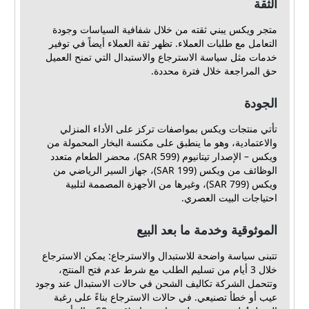
الثقة
متجر ويكس يبني ثقته من خلال شفافية السياسات وجودة
التعامل مع طلبات العملاء. تظهر ثقة العملاء أيضاً في توفير
خدمات مثل سياسة الاسترجاع والاستبدال التي تمنح العميل
حق المراجعة خلال فترة محددة.
الجودة
تأتي منتجات ويكس بمواصفات تركز على الأداء المنزلي
والاعتمادية، وهو ما ينطبق على مكنسة البخار المحمولة من
ويكس – الإصدار تيتانيوم (599 SAR)، محضر الطعام متعدد
الوظائف من ويكس (199 SAR)، جهاز السير الرياضي من
ويكس (799 SAR)، وغيرها من الأجهزة المصممة لتلبية
احتياجات البيت العصري.
الموثوقية وخدمة ما بعد البيع
تتبنى سياسة واضحة للاستبدال والاسترجاع: يمكن الاسترجاع
خلال 3 أيام من تسليم الطلب مع شرط عدم فتح المنتج،
وتتحمل الشركة تكاليف الشحن في حالات الاستبدال عند وجود
عيب أو خطأ تصنيعي. في حالات الاسترجاع بناءً على رغبة