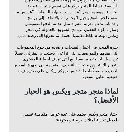
الرياضية. نشاط المتجر يركز على تقديم منتجات عملية
وعروض موسمية مثل “عــــروض نــهاية الـــعام” و”عروض ما
تتفوت لحق التوفير قبل لا يخلص!”، بالإضافة إلى برامج
وخدمات تدعم تجربة الشراء مثل خدمة الدفع التقسيطي
وتمارا، أكواد الخصم، برنامج التسويق بالعمولة في متجر
ويكس، ونظام نقاط يكسبها العميل ثم يحولها إلى رصيد مالي.
خبرة المتجر في اختيار المنتجات واضحة من تنوع المجموعات
التي يقدمها والمواصفات التي تراعي الاستخدام المنزلي، فضلاً
عن سياسات دعم ما بعد البيع التي تهدف لحماية المشتري
وتعزيز الثقة. من منتجات التنظيف المتقدمة إلى أجهزة المطبخ
الصغيرة والمُنظّمات الشخصية، يركز ويكس على تقديم قيمة
حقيقية مقابل السعر.
لماذا متجر متجر ويكس هو الخيار
الأفضل؟
اختيار متجر ويكس يعتمد على عدة عوامل متكاملة تضمن
للعميل تجربة امتلاك مريحة وموثوقة: