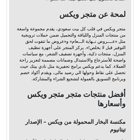
لمحة عن متجر ويكس
متجر ويكس في قلب كل بيت سعودي، يقدم مجموعة واسعة
من منتجات المنزل واللياقة والتجميل ضمن حملات ترويجية
مثل «عــــروض نــهاية الـــعام» و«عروض ما تتفوت لحق
التوفير قبل لا يخلص!». يركز المتجر على أجهزة تنظيف
المنزل، منتجات ذكية، وأجهزة تصفيف الشعر، مع سياسات
واضحة للأسترجاع والاستبدال وضمانات مصممة لتعزيز راحة
العملاء. كما يدعم ويكس برامج تحفيزية مثل نادي بيتك حيث
تحصل على نقاط وحولها الي رصيد مالى، ويقدم أكواد خصم
وبرنامج التسويق بالعمولة لتشجيع الشراء والمشاركة.
أفضل منتجات متجر متجر ويكس
وأسعارها
مكنسة البخار المحمولة من ويكس – الإصدار
تيتانيوم