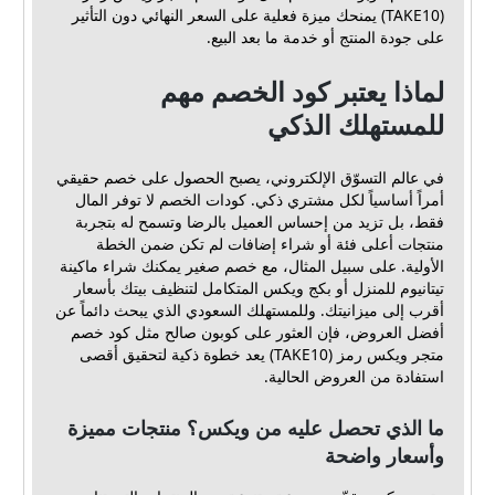
(TAKE10) يمنحك ميزة فعلية على السعر النهائي دون التأثير
على جودة المنتج أو خدمة ما بعد البيع.
لماذا يعتبر كود الخصم مهم
للمستهلك الذكي
في عالم التسوّق الإلكتروني، يصبح الحصول على خصم حقيقي
أمراً أساسياً لكل مشتري ذكي. كودات الخصم لا توفر المال
فقط، بل تزيد من إحساس العميل بالرضا وتسمح له بتجربة
منتجات أعلى فئة أو شراء إضافات لم تكن ضمن الخطة
الأولية. على سبيل المثال، مع خصم صغير يمكنك شراء ماكينة
تيتانيوم للمنزل أو بكج ويكس المتكامل لتنظيف بيتك بأسعار
أقرب إلى ميزانيتك. وللمستهلك السعودي الذي يبحث دائماً عن
أفضل العروض، فإن العثور على كوبون صالح مثل كود خصم
متجر ويكس رمز (TAKE10) يعد خطوة ذكية لتحقيق أقصى
استفادة من العروض الحالية.
ما الذي تحصل عليه من ويكس؟ منتجات مميزة
وأسعار واضحة