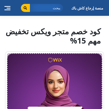
خطى
لى
منصة إرجاع كاش باك
لمحتوى
كود خصم متجر ويكس تخفيض
مهم 15%