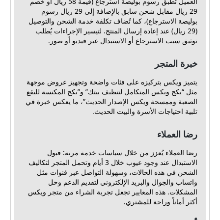
العميل تُطبق رسوم بوليصة استرجاع (قيمة 58 ريال أو خصم
29 ريال مقابل شحن سابق بالإضافة إلى 29 ريال رسوم
بوليصة الاسترجاع)، كما تُضاف تكلفة خدمة الشحن والتوصيل
(29 ريال) عند إعادة إرسال المنتج. لتيسير الإجراءات يُطلب
توثيق سبب الاسترجاع أو الاستبدال عبر فيديو أو صور.
خبرة المتجر
يتميز ويكس بتركيزه على فئات واضحة وتجهيز عروض موجهة
مثل “بكج ويكس المتكامل لتنظيف بيتك” و”بكج المكنسة للبقع
الصعبة وممسحة ويكس الإصدار الحديث”، ما يعكس خبرة في
تلبية احتياجات الأسرة والبيت الحديث.
رضا العملاء
رضا العملاء يُعزز من خلال سياسات خدمة مرنة: قبول
الاستبدال عند وجود عيوب خلال 3 أيام وتحمل المتجر لتكاليف
الشحن في هذه الحالات، وسهولة التواصل عبر قنوات مثل
واتساب والجوال والبريد الإلكتروني لتقديم الدعم وحل
المشكلات. هذه المعايير تجعل تجربة الشراء من متجر ويكس
أكثر أماناً وراحة للمشتري.