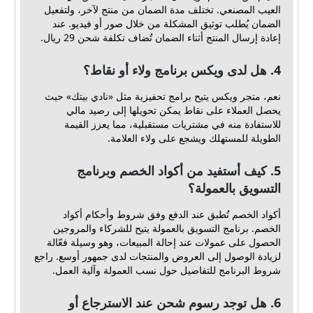
العيب المصنعي. تختلف مدة الضمان من منتج لآخر، ولتفعيل
الضمان يُطلب توثيق المشكلة من خلال صور أو فيديو. عند
إعادة إرسال المنتج أثناء الضمان تُضاف تكلفة شحن 29 ريال.
4. هل لدى ويكس برنامج ولاء أو نقاط؟
نعم، متجر ويكس يتيح برامج تحفيزية مثل «نادي بيتك» حيث
يحصل العملاء على نقاط يمكن تحويلها إلى رصيد مالي
للاستفادة منه في مشتريات مستقبلية، مما يعزز القيمة
الطويلة للمستهلك ويشجع على ولاء العلامة.
5. كيف أستفيد من أكواد الخصم وبرنامج
التسويق بالعمولة؟
أكواد الخصم تُطبق عند الدفع وفق شروط وأحكام أكواد
الخصم. برنامج التسويق بالعمولة يتيح للشركاء والمروجين
الحصول على عمولات عند إحالة المبيعات، وهو وسيلة فعّالة
لزيادة الوصول إلى العروض والمنتجات لدى جمهور أوسع. راجع
شروط البرنامج للتفاصيل حول نسب العمولة وآلية العمل.
6. هل توجد رسوم شحن عند الاسترجاع أو