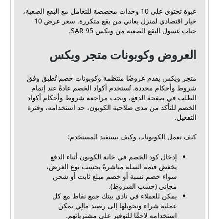
عبوة تحتوي على 10 وحدات مخصصة للتعامل مع البقع الصعبة،
خيار اقتصادي لمنزل يعاني من بقع متكررة. سعر عرض 10
حبات غسول البقع الصعبة من ويكس 95 SAR.
العروض وكوبونات متجر ويكس
متجر ويكس يقدم عروضًا منتظمة وكوبونات خصم تُطبق وفق
شروط وأحكام محددة. تُستخدم أكواد الخصم عادةً عند إتمام
الطلب في صفحة الدفع، ويجب مراجعة شروط وأحكام أكواد
الخصم للتأكد من مدى صلاحية الكوبون، حد استخدامه، وفترة
التفعيل.
كيف تعمل الكوبونات وكيف يستفيد المستخدم:
إدخال كود الخصم في خانة الكوبون أثناء الدفع
يخفض قيمة السلة مباشرةً بحسب نوع العرض،
سواء خصم نسبة أو خصم مبلغ ثابت أو شحن
مجاني (حسب الشروط).
يمكن للعملاء في نادي بيتك جمع نقاط مع كل
عملية شراء وتحويلها إلى رصيد مالٍي يمكن
استخدامه لاحقًا للتوفير على مشترياتهم.