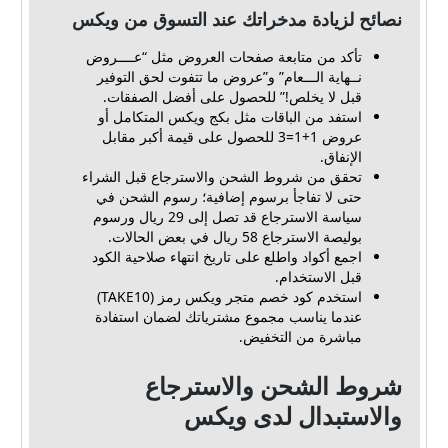
نصائح لزيادة مدخراتك عند التسوق من ويكس
تأكد من متابعة صفحات العروض مثل “عــــروض
نــهاية الـــعام” و”عروض ما تتفوت لحق التوفير
قبل لا يخلص!” للحصول على أفضل الصفقات.
استفد من الباقات مثل بكج ويكس المتكامل أو
عروض 1+1=3 للحصول على قيمة أكبر مقابل
الإنفاق.
تحقق من شروط الشحن والاسترجاع قبل الشراء
حتى لا تفاجأ برسوم إضافية؛ رسوم الشحن في
سياسة الاسترجاع قد تصل إلى 29 ريال ورسوم
بوليصة الاسترجاع 58 ريال في بعض الحالات.
اجمع أكواد واطلع على تاريخ انتهاء صلاحية الكود
قبل الاستخدام.
استخدم كود خصم متجر ويكس رمز (TAKE10)
عندما يناسب مجموع مشترياتك لضمان استفادة
مباشرة من التخفيض.
شروط الشحن والاسترجاع
والاستبدال لدى ويكس