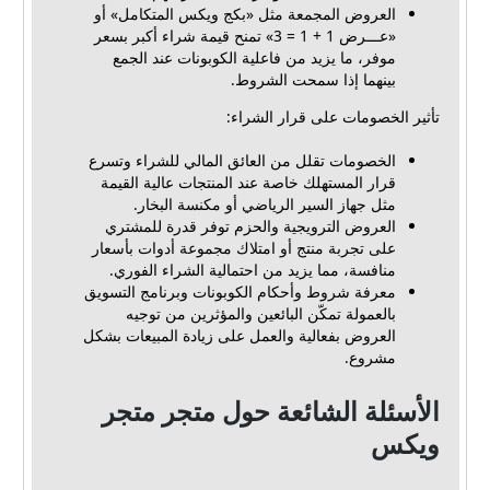
العروض المجمعة مثل «بكج ويكس المتكامل» أو
«عـــرض 1 + 1 = 3» تمنح قيمة شراء أكبر بسعر
موفر، ما يزيد من فاعلية الكوبونات عند الجمع
بينهما إذا سمحت الشروط.
تأثير الخصومات على قرار الشراء:
الخصومات تقلل من العائق المالي للشراء وتسرع
قرار المستهلك خاصة عند المنتجات عالية القيمة
مثل جهاز السير الرياضي أو مكنسة البخار.
العروض الترويجية والحزم توفر قدرة للمشتري
على تجربة منتج أو امتلاك مجموعة أدوات بأسعار
منافسة، مما يزيد من احتمالية الشراء الفوري.
معرفة شروط وأحكام الكوبونات وبرنامج التسويق
بالعمولة تمكّن البائعين والمؤثرين من توجيه
العروض بفعالية والعمل على زيادة المبيعات بشكل
مشروع.
الأسئلة الشائعة حول متجر متجر
ويكس