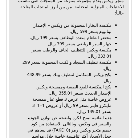
متجر ويكس يقدّم مجموعة متنوعة من المنتجات التي تناسب
الاحتياجات المنزلية المختلفة. من بين أبرز المنتجات المتاحة
حالياً:
مكنسة البخار المحمولة من ويكس – الإصدار
تيتانيوم بسعر 599 ريال.
محضر الطعام متعدد الوظائف بسعر 199 ريال.
جهاز السير الرياضي بسعر 799 ريال.
مكنسة ويكس للتنظيف الجاف والرطب بسعر
333.01 ريال.
مكنسة تنظيف السجاد والكنب المحمولة بسعر 299
ريال.
بكج ويكس المتكامل لتنظيف بيتك بسعر 448.99
ريال.
بكج المكنسة للبقع الصعبة وممسحة ويكس
الإصدار الحديث بسعر 355.01 ريال.
عروض خاصة مثل عرض 3 قطع غيار ممسحة
مايكرو فايبر بسعر 99 ريال أو عروض 1+1=3
بسعر 149.01 ريال.
هذه القائمة تمنح فكرة واضحة عن توازن الجودة
والسعر في ويكس، وبالتالي الاستفادة من كود
خصم متجر ويكس رمز (TAKE10) قد يساهم في
جعل الأسعار أكثر تنافسية خاصة خلال مواسم