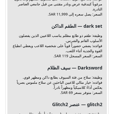
مرغوباً كبندقية عرض ونادر مقتنى من قبل جامعي العناصر
النادرة.
السعر: يصل سعره إلى 11,999 SAR.
dark set — الطقم الداكن
وظيفة: طقم ذو طابع مظلم يناسب اللاعبين الذين يفضلون
الأسلوب القاتم والشرس.
فوائده: يضفي حضوراً قوياً على شخصية اللاعب ويعطي انطباع
القوة والجدية أثناء اللعب.
السعر: السعر المسجل 119 SAR.
Darksword — سيف الظلام
وظيفة: سلاح من فئة السيوف بطابع داكن ومظهر قوي.
فوائده: خيار مثالي للاعبين الباحثين عن سلاح ملموس بصرياً
يعكس أداءً كلاسيكياً ومظهراً نادراً.
السعر: متوفر بسعر 69 SAR.
glitch2 — عنصر Glitch2
وظيفة: عنصر خفيف ربما مظهر محدّث أو تأثير خلل بصري