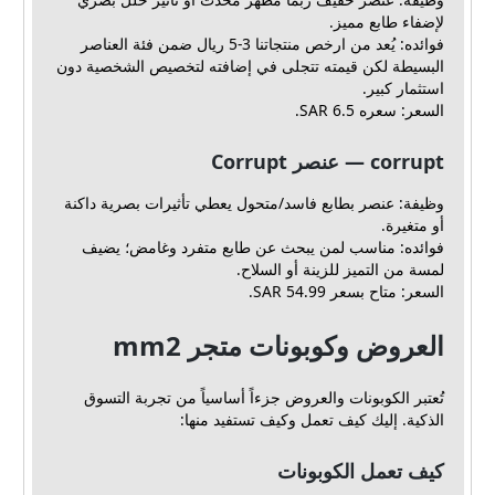
لإضفاء طابع مميز.
فوائده: يُعد من ارخص منتجاتنا 3-5 ريال ضمن فئة العناصر
البسيطة لكن قيمته تتجلى في إضافته لتخصيص الشخصية دون
استثمار كبير.
السعر: سعره 6.5 SAR.
corrupt — عنصر Corrupt
وظيفة: عنصر بطابع فاسد/متحول يعطي تأثيرات بصرية داكنة
أو متغيرة.
فوائده: مناسب لمن يبحث عن طابع متفرد وغامض؛ يضيف
لمسة من التميز للزينة أو السلاح.
السعر: متاح بسعر 54.99 SAR.
العروض وكوبونات متجر mm2
تُعتبر الكوبونات والعروض جزءاً أساسياً من تجربة التسوق
الذكية. إليك كيف تعمل وكيف تستفيد منها:
كيف تعمل الكوبونات