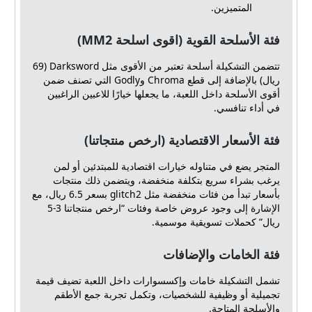
المتميزين.
فئة الأسلحة القوية (اقوى اسلحة MM2)
تتضمن التشكيلة أسلحة تعتبر من الأقوى مثل Darksword (69
ريال) بالإضافة إلى قطع Chroma وGodly التي تصنف ضمن
أقوى الأسلحة داخل اللعبة، ما يجعلها خيارًا للاعبين الراغبين
في أداء تنافسي.
فئة الأسعار الاقتصادية (ارخص منتجاتنا)
المتجر يضع في متناوله خيارات اقتصادية للمبتدئين أو لمن
يرغب بشراء سريع بتكلفة منخفضة، ويتضمن ذلك منتجات
بأسعار تبدأ من فئات منخفضة مثل glitch2 بسعر 6.5 ريال، مع
الإشارة إلى وجود عروض خاصة وفئات “ارخص منتجاتنا 3-5
ريال” كحملات تسويقية موسمية.
فئة الخامات والإضافات
تشمل التشكيلة خامات وإكسسوارات داخل اللعبة تضيف قيمة
تجميلية أو وظيفية للشخصيات، وتكمل تجربة جمع الأطقم
والأسلحة المتاحة.