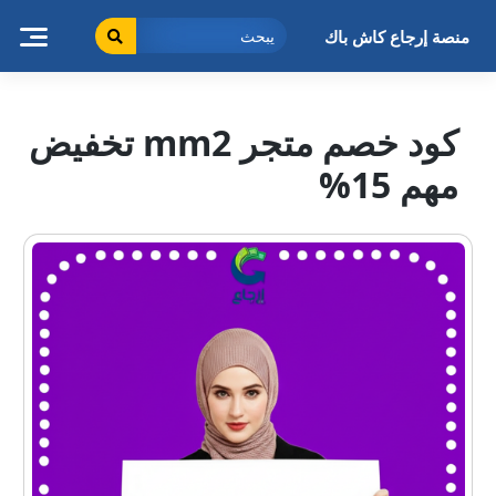
خطى
لى
منصة إرجاع كاش باك
لمحتوى
كود خصم متجر mm2 تخفيض
مهم 15%