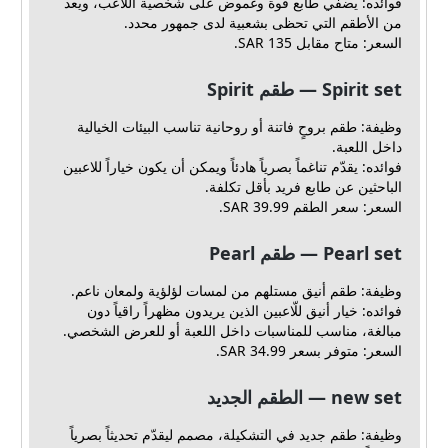
فوائده: يضفي طابع قوة وغموض على شخصية اللاعب، ويعد
من الأطقم التي تحظى بشعبية لدى جمهور محدد.
السعر: متاح مقابل 135 SAR.
Spirit set — طقم Spirit
وظيفة: طقم بروحٍ فاتنة أو روحانية تناسب البيئات الخيالية
داخل اللعبة.
فوائده: يقدّم تناغماً بصرياً هادئاً ويمكن أن يكون خياراً للاعبين
الباحثين عن طابع فريد بأقل تكلفة.
السعر: سعر الطقم 39.99 SAR.
Pearl set — طقم Pearl
وظيفة: طقم أنيق مستلهم من لمسات لؤلؤية ولمعان ناعم.
فوائده: خيار أنيق للّاعبين الذين يريدون مظهراً راقياً دون
مبالغة، مناسب للمناسبات داخل اللعبة أو للعرض الشخصي.
السعر: متوفر بسعر 34.99 SAR.
new set — الطقم الجديد
وظيفة: طقم جديد في التشكيلة، مصمم ليقدّم تحديثاً بصرياً