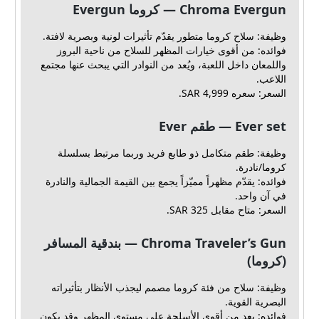
Chroma Evergun — كروما Evergun
وظيفة: سلاح كروما متطور يقدّم تأثيرات لونية وبصرية لافتة.
فوائده: من أقوى خيارات المظهر للسلاح من ناحية البروز
واللمعان داخل اللعبة، ويُعد من النوادر التي يبحث عنها مجتمع
اللاعب.
السعر: سعره 4,999 SAR.
Ever set — طقم Ever
وظيفة: طقم متكامل ذو طابع فريد وربما مرتبط بسلسلة
كروما/نادرة.
فوائده: يقدّم مظهراً مميّزاً يجمع بين القيمة الجمالية والنادرة
في آن واحد.
السعر: متاح مقابل 325 SAR.
Chroma Traveler’s Gun — بندقية المسافر
(كروما)
وظيفة: سلاح من فئة كروما مصمم ليجذب الأنظار بتأثيراته
البصرية القوية.
فوائده: يعد من أقوى الأسلحة على مستوى المظهر وقد يكون