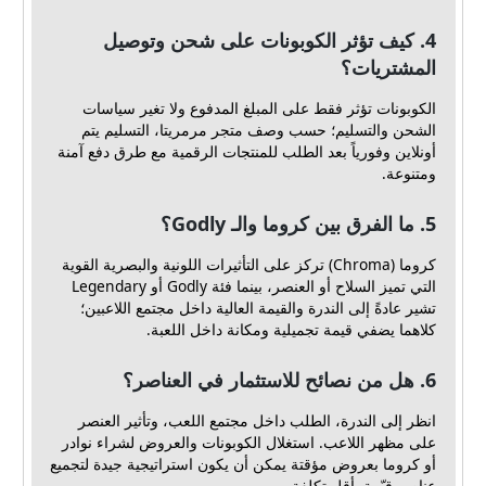
4. كيف تؤثر الكوبونات على شحن وتوصيل
المشتريات؟
الكوبونات تؤثر فقط على المبلغ المدفوع ولا تغير سياسات
الشحن والتسليم؛ حسب وصف متجر مرمريتا، التسليم يتم
أونلاين وفورياً بعد الطلب للمنتجات الرقمية مع طرق دفع آمنة
ومتنوعة.
5. ما الفرق بين كروما والـ Godly؟
كروما (Chroma) تركز على التأثيرات اللونية والبصرية القوية
التي تميز السلاح أو العنصر، بينما فئة Godly أو Legendary
تشير عادةً إلى الندرة والقيمة العالية داخل مجتمع اللاعبين؛
كلاهما يضفي قيمة تجميلية ومكانة داخل اللعبة.
6. هل من نصائح للاستثمار في العناصر؟
انظر إلى الندرة، الطلب داخل مجتمع اللعب، وتأثير العنصر
على مظهر اللاعب. استغلال الكوبونات والعروض لشراء نوادر
أو كروما بعروض مؤقتة يمكن أن يكون استراتيجية جيدة لتجميع
عناصر قيّمة بأقل تكلفة.