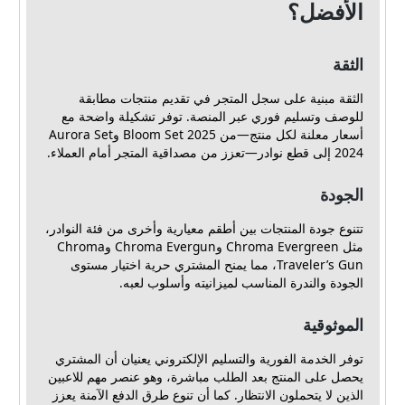
الأفضل؟
الثقة
الثقة مبنية على سجل المتجر في تقديم منتجات مطابقة
للوصف وتسليم فوري عبر المنصة. توفر تشكيلة واضحة مع
أسعار معلنة لكل منتج—من Bloom Set 2025 وAurora Set
2024 إلى قطع نوادر—تعزز من مصداقية المتجر أمام العملاء.
الجودة
تتنوع جودة المنتجات بين أطقم معيارية وأخرى من فئة النوادر،
مثل Chroma Evergreen وChroma Evergun وChroma
Traveler’s Gun، مما يمنح المشتري حرية اختيار مستوى
الجودة والندرة المناسب لميزانيته وأسلوب لعبه.
الموثوقية
توفر الخدمة الفورية والتسليم الإلكتروني يعنيان أن المشتري
يحصل على المنتج بعد الطلب مباشرة، وهو عنصر مهم للاعبين
الذين لا يتحملون الانتظار. كما أن تنوع طرق الدفع الآمنة يعزز