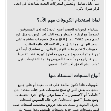
على دليل شامل ومُحسّن لمحركات البحث يساعدك في اتخاذ
قرار شراء ذكي.
لماذا استخدام الكوبونات مهم الآن؟
استخدام كوبونات الخصم أصبح عادة ذكية لدى المتسوقين،
خصوصاً مع ارتفاع الأسعار وتنوع الخيارات. كوبونات مثل كود
خصم متجر mm2 رمز (JOE) تمنحك خصومات مباشرة على
السعر النهائي، مما يقلل من التكلفة الإجمالية للطلب.
الكوبونات لا تخدم فقط التوفير المالي، بل تساعدك أيضاً في
تجربة منتجات جديدة من دون مخاطرة كبيرة. عند التخطيط
للشراء، راجع دوماً صفحة العروض وقائمة التخفيضات قبل
إتمام الدفع لتحقق الاستفادة القصوى.
أنواع المنتجات المستفاد منها
الكوبونات عادةً تكون صالحة على فئات معينة أو على جميع
المنتجات. بعض المواقع تمنح تخفيضات على فئات محددة مثل
“خامات” أو “اكسسوارات”، بينما توفر مواقع أخرى تخفيضات
أوسع تشمل “جميع المنتجات”. في حالة التسويق لمنتجات
الحرف اليدوية والسبحات، تجد عروض مخصصة لسبحات صب
قديم وسبحات صب جديد وسبحات طبيعية، وهذا يسمح لك