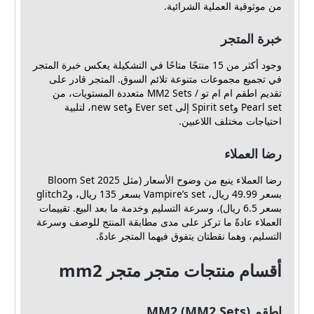
من موثوقية العملية الشرائية.
خبرة المتجر
وجود أكثر من 15 منتجًا متاحًا في التشكيلة يعكس خبرة المتجر
في تجميع مجموعات متنوعة تلائم السوق. المتجر قادر على
تقديم اطقم ام ام تو / MM2 Sets متعددة المستويات، من
Pearl set وSpirit set إلى Ever set وnew set، لتلبية
احتياجات مختلف اللاعبين.
رضا العملاء
رضا العملاء ينبع من وضوح الأسعار (مثل Bloom Set 2025
بسعر 49.99 ريال، Vampire’s set بسعر 135 ريال، وglitch2
بسعر 6.5 ريال)، وسرعة التسليم وخدمة ما بعد البيع. تقييمات
العملاء عادةً ما تركز على مدى مطابقة المنتج للوصف وسرعة
التسليم، وهما نقطتان يتفوق فيهما المتجر عادةً.
أقسام منتجات متجر متجر mm2
اطقم MM2 (MM2 Sets)