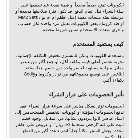
الكوبونات تمنح خصماً محدداً أو قيمة نقدية عند تطبيقها على
سلة الشراء قبل إتمام الدفع. قد تكون فترة صلاحيتها محددة أو
مرتبطة بفئة منتجات معينة (مثل اطقم ام ام تو / MM2 Sets
أو فئة كروما). بعض الكوبونات تعمل مرة واحدة لكل حساب،
وأخرى متعددة الاستخدام ضمن شروط محددة.
كيف يستفيد المستخدم
باستخدام الكوبونات يمكن للمشتري تخفيض التكلفة الإجمالية،
تجربة عناصر أعلى قيمة بتكلفة أقل، أو جمع أكثر من عنصر
مقابل ميزانية مساوية لعنصر واحد دون خصم. هذا يساعد
اللاعبين على توسيع مجموعاتهم من نوادر وكروما وGodly
بكفاءة أكبر.
تأثير الخصومات على قرار الشراء
الخصومات تؤثر بشكل مباشر على سرعة قرار الشراء؛ فقد
تدفع الخصومات المؤقتة أو كوبونات التخفيض المستخدمين إلى
اقتناء عناصر كانوا يترددون بشأنها. في المقابل، وجود خصم
ثابت على فئة “ارخص منتجاتنا 3-5 ريال” أو عروض على أطقم
محددة يجعل المتجر مكاناً جذاباً لشراء عدد أكبر من القطع
بأقل تكلفة.