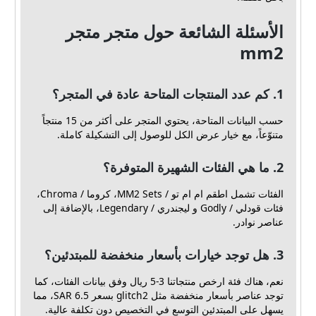
الأسئلة الشائعة حول متجر متجر
mm2
1. كم عدد المنتجات المتاحة عادة في المتجر؟
حسب البيانات المتاحة، يحتوي المتجر على أكثر من 15 منتجاً
متنوّعاً، مع خيار عرض الكل للوصول إلى التشكيلة كاملة.
2. ما هي الفئات الشهيرة المتوفرة؟
الفئات تشمل اطقم ام ام تو / MM2 Sets، كروما / Chroma،
فئات قودلي / Godly و ليجندري / Legendary، بالإضافة إلى
عناصر نوادر.
3. هل توجد خيارات بأسعار منخفضة للمبتدئين؟
نعم، هناك فئة ارخص منتجاتنا 3-5 ريال وفق بيانات الفئات، كما
توجد عناصر بأسعار منخفضة مثل glitch2 بسعر 6.5 SAR، مما
يسهل على المبتدئين التوسع في التخصيص دون تكلفة عالية.