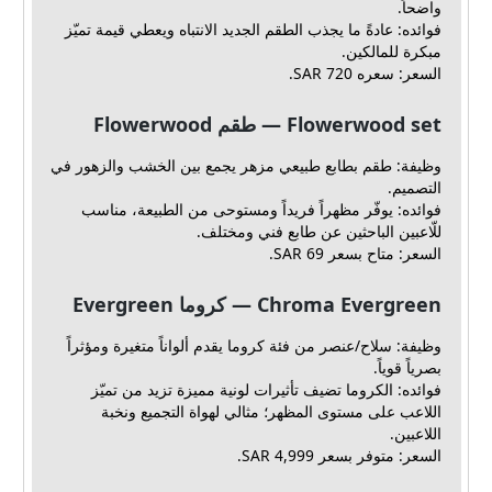
واضحاً.
فوائده: عادةً ما يجذب الطقم الجديد الانتباه ويعطي قيمة تميّز
مبكرة للمالكين.
السعر: سعره 720 SAR.
Flowerwood set — طقم Flowerwood
وظيفة: طقم بطابع طبيعي مزهر يجمع بين الخشب والزهور في
التصميم.
فوائده: يوفّر مظهراً فريداً ومستوحى من الطبيعة، مناسب
للّاعبين الباحثين عن طابع فني ومختلف.
السعر: متاح بسعر 69 SAR.
Chroma Evergreen — كروما Evergreen
وظيفة: سلاح/عنصر من فئة كروما يقدم ألواناً متغيرة ومؤثراً
بصرياً قوياً.
فوائده: الكروما تضيف تأثيرات لونية مميزة تزيد من تميّز
اللاعب على مستوى المظهر؛ مثالي لهواة التجميع ونخبة
اللاعبين.
السعر: متوفر بسعر 4,999 SAR.