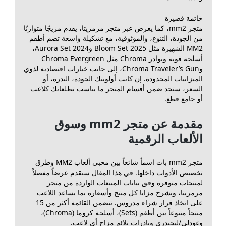
خاتمة قصيرة
متجر mm2، كما يعرض عبر متجر مرمريتا، يقدم مزيجًا متوازنًا
من الجودة، التنوع، والموثوقية، مع تشكيلة واسعة تضم أطقم
MM2 الشهيرة مثل Bloom Set 2025 وAurora Set 2024،
أسلحة قوية ونوادر Chroma مثل Chroma Evergreen
وChroma Traveler’s Gun، إلى جانب خيارات اقتصادية لذوي
الميزانيات المحدودة. إن كانت أولويتك الجودة، الندرة، أو
السعر، ستجد ضمن أقسام المتجر ما يناسب تطلعاتك كلاعب
أو جامع قطع.
مقدمة عن متجر mm2 وسوق
الألعاب الرقمية
متجر mm2 بات اسماً شائعاً بين محبي ألعاب MM2 وطرق
تخصيص الأدوات داخلها. في هذا المقال سنقدم عرضاً مفصلاً
لمنتجات متوفرة وفق بيانات المبيعات الواردة من متجر
مرمريتا، ونشرح مزايا كل منتج وأسعاره بما يساعد اللاعب
على اتخاذ قرار شراء مدروس. تتضمن القائمة أكثر من 15
منتجاً متنوعاً بين أطقم (Sets)، أسلحة كروما (Chroma)،
وغودلي/ليجندري ونادرات تلائم مزاج أي لاعب.