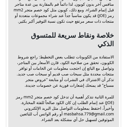
منافس آخر بدون كوبون. لذا دائماً قم بالمقارنة بين عدة متاجر
قبل إتمام الشراء. ومع ذلك، كوبون مثل كود خصم متجر mm2
رمز (JOE) قد يكون مناسباً جداً عند شراء مجموعات متعددة أو
منتجات ذات سعر مرتفع حيث تكون نسبة التوفير أكبر بكثير.
خلاصة ونقاط سريعة للمتسوق
الذكي
الاستفادة من الكوبونات تتطلب بعض التخطيط: راجع شروط
الكوبون، تحقق من صلاحية الكود، قارن الأسعار بين المتاجر،
وتواصل مع البائع إن احتجت معلومات عن الخامات أو توافر
منتجات محددة مثل سبحات صب قديم أو سبحات صب جديد.
تذكر أن الاشتراك في النشرات أو متابعة “عروض متجر
مسباح” قد يمنحك إشعارات فورية عن خصومات جديدة.
للمرة الثانية نتذكر أهمية أن تدخل كود خصم متجر mm2 رمز
(JOE) عند إتمام الطلب إن كان الكود صالحاً للفئة المختارة.
وأخيراً، احتفظ بمعلومات التواصل مثل البريد الإلكتروني
masbahsa.779@gmail.com
أو رقم الواتس آب للبائعين
الموثوقين لتسهيل حل أي مشكلة بعد الشراء.