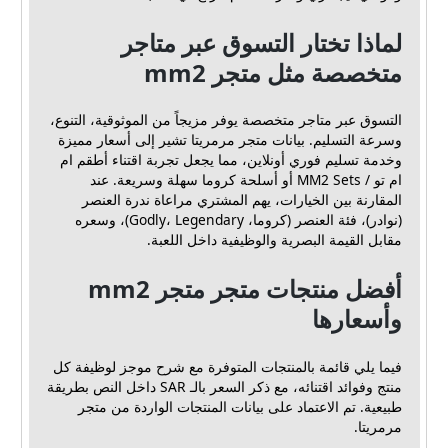
لماذا تختار التسوق عبر متاجر
متخصصة مثل متجر mm2
التسوق عبر متاجر متخصصة يوفر مزيجاً من الموثوقية، التنوع،
وسرعة التسليم. بيانات متجر مرمريتا تشير إلى أسعار مميزة
وخدمة تسليم فوري أونلاين، مما يجعل تجربة اقتناء أطقم ام
ام تو / MM2 Sets أو أسلحة كروما سهلة وسريعة. عند
المقارنة بين الخيارات، يهم المشتري مراعاة ندرة العنصر
(نوادر)، فئة العنصر (كروما، Godly، Legendary)، وسعره
مقابل القيمة البصرية والوظيفية داخل اللعبة.
أفضل منتجات متجر متجر mm2
وأسعارها
فيما يلي قائمة بالمنتجات المتوفرة مع شرح موجز لوظيفة كل
منتج وفوائد اقتنائه، مع ذكر السعر بالـ SAR داخل النص بطريقة
طبيعية. تم الاعتماد على بيانات المنتجات الواردة من متجر
مرمريتا.