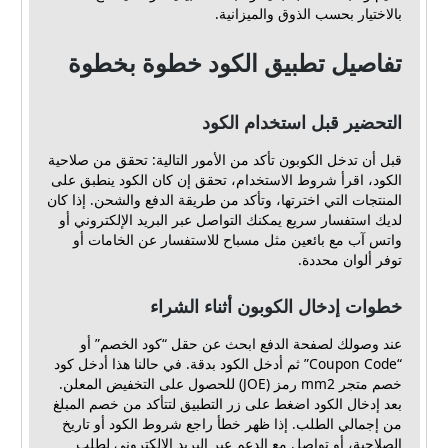
بالاختيار بحسب الذوق والميزانية.
تفاصيل تطبيق الكود خطوة بخطوة
التحضير قبل استخدام الكود
قبل أن تدخل الكوبون تأكد من الأمور التالية: تحقق من صلاحية
الكود، اقرأ شروط الاستخدام، تحقق إن كان الكود ينطبق على
المنتجات التي اخترتها، وتأكد من طريقة الدفع والشحن. إذا كان
لديك استفسار سريع يمكنك التواصل عبر البريد الإلكتروني أو
واتس آب مع بائعين مثل مسباح للاستفسار عن الخامات أو
توفر ألوان محددة.
خطوات إدخال الكوبون أثناء الشراء
عند وصولك لصفحة الدفع ابحث عن حقل “كود الخصم” أو
“Coupon Code” ثم أدخل الكود بدقة. في حالنا هذا أدخل كود
خصم متجر mm2 رمز (JOE) للحصول على التخفيض المعلن.
بعد إدخال الكود اضغط على زر التطبيق لتتأكد من خصم المبلغ
من إجمالي الطلب. إذا ظهر خطأ راجع شروط الكود أو تاريخ
الصلاحية، أو تواصل مع الدعم عبر البريد الإلكتروني لطلب