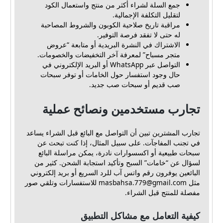
جمع السلة لشراء أكثر من منتج واستعمال الكود
لتقليل التكلفة الإجمالية.
مراقبة تاريخ صلاحية الكوبون والشروط المصاحبة
له حتى لا تفقد فرصة التوفير.
الاشتراك في النشرة البريدية أو متابعة “عروض
متجر مسباح” لمعرفة آخر التخفيضات والخصومات.
التواصل عبر WhatsApp أو البريد الإلكتروني في
حال وجود استفسار حول الخامات أو توفر سبحات
صب قديم أو سبحات صب جديد.
تجارب مستخدمين ونصائح عملية
تجارب المشترين تبين أن التواصل مع البائع قبل الشراء يساعد
في تجنب المفاجآت. على سبيل المثال، إذا كنت تبحث عن
سبحات طبيعية أو اكسسوارات نادرة، يمكن مراسلة البائع
لسؤال عن “خامات” السبح وتأكيد استجابة الشحن. كثير من
البائعين يوفرون رقم واتس آب للرد السريع أو بريد إلكتروني
مثل
masbahsa.779@gmail.com
للاستفسارات وتلقي صور
مفصلة للمنتج قبل الشراء.
كيفية التعامل مع مشاكل التطبيق