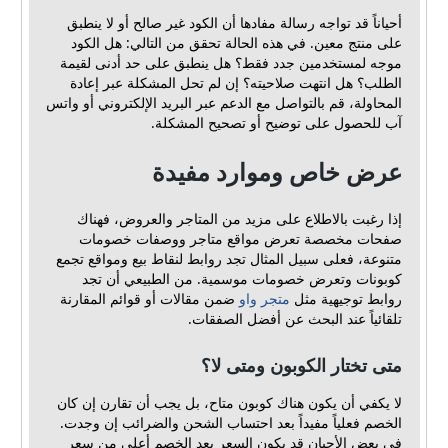
أحياناً قد تواجه رسالة مفادها أن الكود غير صالح أو لا ينطبق
على منتج معين. في هذه الحالة تحقق من التالي: هل الكود
موجه لمستخدمين جدد فقط؟ هل ينطبق على حد أدنى لقيمة
الطلب؟ هل انتهت صلاحيته؟ إن لم تحل المشكلة عبر إعادة
المحاولة، قم بالتواصل مع الدعم عبر البريد الإلكتروني أو واتس
آب للحصول على توضيح أو تصحيح المشكلة.
عرض خاص وموارد مفيدة
إذا رغبت بالاطلاع على مزيد من المتاجر والعروض، فهناك
صفحات مخصصة تعرض مواقع متاجر ووصفات خصومات
متنوعة، فعلى سبيل المثال تجد روابط لنقاط بيع ومواقع تجمع
كوبونات وتعرض خصومات موسمية. من الطبيعي أن تجد
روابط توجيهية مثل
متجر واو
ضمن مقالات أو قوائم المقارنة
تلقائياً عند البحث عن أفضل الصفقات.
متى تختار الكوبون ومتى لا؟
لا يكفي أن يكون هناك كوبون متاح، بل يجب أن تقارن إن كان
الخصم فعلياً مفيداً بعد احتساب الشحن والضرائب إن وجدت.
في بعض الأحيان قد يكون السعر بعد الخصم أعلى من سعر