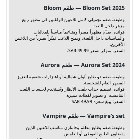
Bloom Set 2025 — طقم Bloom
وظيفة: طقم تجميلي كامل للاعبين الراغبين في مظهر ربيع
مزهر داخل اللعبة.
فوائده: يقدّم مظهراً مميزاً ومتناغماً مناسباً للفعاليات
والمناسبات داخل اللعبة، ويمنح اللاعب تميّزاً بصرياً بين اللاعبين
الآخرين.
السعر: متوفر بسعر 49.99 SAR.
Aurora Set 2024 — طقم Aurora
وظيفة: طقم ذو طابع ألوان شمالية أو اهتزازات شفقية لتعزيز
المظهر العام للشخصية.
فوائده: تصميم جذاب يلفت الأنظار ويُستخدم لجلسات اللعب
التنافسية أو تصوير لقطات مميزة.
السعر: يبلغ سعره 49.99 SAR.
Vampire’s set — طقم Vampire
وظيفة: طقم بطابع مظلم وفانتازي مناسب للاعبين الذين
يفضلون الطابع القوطي أو الغامض.