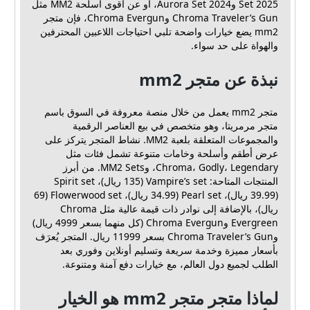
Set 2025 وAurora Set 2024، أو عن أقوى اسلحة MM2 مثل
Chroma Traveler’s Gun وChroma Evergun، فإن متجر
mm2 يضع خيارات واضحة تلبي احتياجات اللاعبين المحترفين
والهواة على حد سواء.
نبذة عن متجر mm2
متجر mm2 يعمل من خلال منصة معروفة في السوق باسم
متجر مرمريتا، وهو متخصص في بيع العناصر الرقمية
والمجموعات المتعلقة بلعبة MM2. نشاط المتجر يتركز على
عرض أطقم وأسلحة وخامات متنوعة تشمل فئات مثل
Chroma، Godly، Legendary، وMM2 Sets. من أبرز
المنتجات المتاحة: Vampire’s set (135 ريال)، Spirit set
(39.99 ريال)، Pearl set (34.99 ريال)، Flowerwood set (69
ريال)، بالإضافة إلى نوادر ذات قيمة عالية مثل Chroma
Evergreen وChroma Evergun (كل منهما بسعر 4999 ريال)
وChroma Traveler’s Gun بسعر 11999 ريال. المتجر يُعرَف
بأسعار مميزة وخدمة سريعة وتسليم أونلاين وفوري بعد
الطلب لجميع دول العالم، مع خيارات دفع آمنة ومتنوعة.
لماذا متجر متجر mm2 هو الخيار