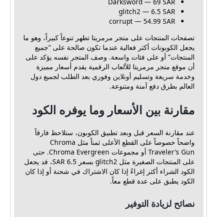
Darksword — 69 SAR
glitch2 — 6.5 SAR
corrupt — 54.99 SAR
تصفحات المنتجات على متجر مرمريتا تظهر تنوعاً كبيراً، وهو ما
يجعل الكوبونات أكثر فعالية عندما تكون صالحة على “جميع
المنتجات” أو على فئات واسعة. وصف المتجر نفسه يؤكد على
أن موقع متجر مرمريتا للألعاب الرقمية يقدم أسعار مميزة
وخدمة سريعة وتسليم أونلاين وفوري بعد الطلب لجميع دول
العالم بطرق دفع آمنة ومتنوعة.
مقارنة بين الأسعار وما يوفره الكود
عند مقارنة السعر قبل وبعد تطبيق الكوبون، ستلاحظ فارقاً
واضحاً خصوصاً على القطع الأعلى ثمناً مثل Chroma
Traveler’s Gun أو مجموعات Chroma Evergreen. حتى
على المنتجات الصغيرة مثل glitch2 بسعر 6.5 SAR، قد يجعل
الكود الشراء أكثر إغراءً إذا كان الاشتراك في شحنة أو إذا كان
الكود يطبق على عدة قطع معاً.
نصائح لزيادة التوفير