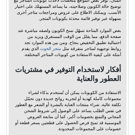
المثال، توفر بعض المواقع ملخصات لأحدث كوبونات المتاجر مع
توضيح حالة الكوبون وصلاحيته، ما يساعد المستهلك على اختيار
الأنسب. ويمكنك الاطلاع على عروض ومراجعات متاجر أخرى
بسهولة عبر توفير قائمة محدثة بكوبونات المتجر.
بعض الموارد المتاحة تسهّل نسخ الكوبون ولصقه مباشرة عند
صفحة الدفع، مما يقلل من الوقت المستغرق ويزيد من
احتمالية تطبيق التخفيض بنجاح. ومن بين هذه الموارد تجد
روابط توجيهية لمتاجر متفرقة مثل
متجر الحوت
الذي يقدم
أمثلة على كيفية الاستفادة من كوبونات المتاجر المختلفة.
أفكار لاستخدام التوفير في مشتريات
العطور والعناية
الاستفادة من الكوبونات يمكن أن تُستخدم بذكاء لشراء
مجموعات كاملة كهدية أو لتجربة روائح جديدة دون تحمّل
تكلفة عالية. شراء منتجات العناية بالبشرة أو الشعر مع العطور
في نفس الطلب يساعد على الوصول إلى شروط الشحن
المجاني والتمتع بخصومات أكبر، كما أن متابعة العروض
الموسمية قد تمنح فرص الحصول على قطعتين بسعر قطعة أو
خصومات على المجموعات المحدودة.