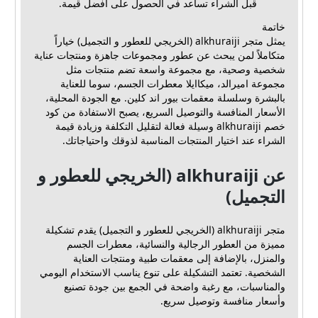
قبل الشراء تساعد في الحصول على أفضل قيمة.
خاتمة
يمثل متجر alkhuraiji (الخريجي للعطور و التجميل) خياراً
متكاملاً لمن يبحث عن عطور ومجموعات جاهزة ومنتجات عناية
شخصية وصحية، مع مجموعة واسعة تضم منتجات مثل
مجموعة اميرالد، ميكاايلا معطرات الجسم، سوما للعناية
بالبشرة وسلسلة معقمات بيور اند كلين. مع الجودة المحلية،
الأسعار المنافسة والتوصيل السريع، يصبح الاستفادة من كود
خصم alkhuraiji وسيلة فعالة لتقليل التكلفة وزيادة قيمة
الشراء عند اختيار المنتجات المناسبة لذوقك واحتياجاتك.
عن alkhuraiji (الخريجي للعطور و
التجميل)
متجر alkhuraiji (الخريجي للعطور و التجميل) يقدم تشكيلة
مميزة من العطور الرجالية والنسائية، معطرات الجسم
والمنزل، بالإضافة إلى معقمات طبية ومنتجات العناية
الشخصية. تعتمد التشكيلة على تنوع يناسب الاستخدام اليومي
والمناسبات، مع رغبة واضحة في الجمع بين جودة تصنيع
وأسعار منافسة وتوصيل سريع.