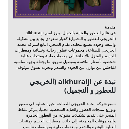
مقدمة
في عالم العطور والعناية بالجمال، يبرز اسم alkhuraiji
(الخريجي للعطور و التجميل) كخيار سعودي يجمع بين تشكيلة
واسعة وجودة تصنيع محلية. يقدم المتجر، التابع لشركة محمد
الخريجي للصناعة، مجموعات عطور رجالية ونسائية ومعطرات
للجسم والمنزل بالإضافة إلى معقمات طبية ومنتجات عناية
شخصية بأسعار منافسة وتوصيل سريع، ما يجعله وجهة مناسبة
للباحثين عن توازن بين الجودة والسعر وتجربة تسوق موثوقة.
نبذة عن alkhuraiji (الخريجي
للعطور و التجميل)
تتمتع شركة محمد الخريجي للصناعة بخبرة عملية في تصنيع
وتوزيع منتجات العطور والعناية الشخصية محلياً. يتركز نشاط
المتجر على تقديم تشكيلات متنوعة من العطور الجاهزة
والمجموعات المجمعة، إلى جانب معطرات الجسم ومنتجات
العناية بالبشرة والشعر ومعقمات طبية بمواصفات تناسب