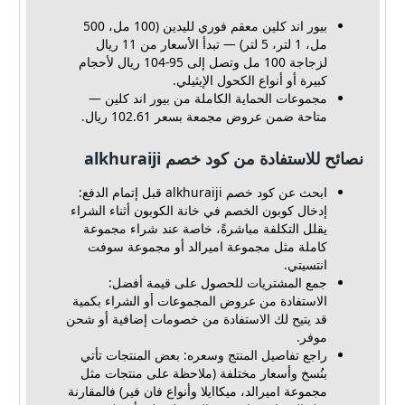
بيور اند كلين معقم فوري لليدين (100 مل، 500
مل، 1 لتر، 5 لتر) — تبدأ الأسعار من 11 ريال
لزجاجة 100 مل وتصل إلى 95-104 ريال لأحجام
كبيرة أو أنواع الكحول الإيثيلي.
مجموعات الحماية الكاملة من بيور اند كلين —
متاحة ضمن عروض مجمعة بسعر 102.61 ريال.
نصائح للاستفادة من كود خصم alkhuraiji
ابحث عن كود خصم alkhuraiji قبل إتمام الدفع:
إدخال كوبون الخصم في خانة الكوبون أثناء الشراء
يقلل التكلفة مباشرةً، خاصة عند شراء مجموعة
كاملة مثل مجموعة اميرالد أو مجموعة سوفت
انتسيتي.
جمع المشتريات للحصول على قيمة أفضل:
الاستفادة من عروض المجموعات أو الشراء بكمية
قد يتيح لك الاستفادة من خصومات إضافية أو شحن
موفر.
راجع تفاصيل المنتج وسعره: بعض المنتجات تأتي
بنُسخ وأسعار مختلفة (ملاحظة على منتجات مثل
مجموعة اميرالد، ميكاايلا وأنواع فان فير) فالمقارنة