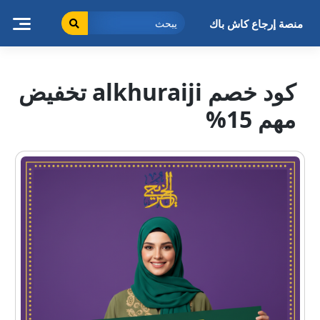
خطى
لى
منصة إرجاع كاش باك
لمحتوى
كود خصم alkhuraiji تخفيض
مهم 15%