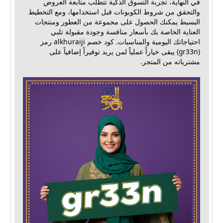
في النهاية، تجربة التسوق الذكية تتطلب متابعة العروض
والتحقق من شروط الكوبونات قبل استخدامها، ومع التخطيط
البسيط يمكنك الحصول على مجموعة من العطور ومنتجات
العناية الخاصة بك بأسعار منافسة وجودة مقبولة تلبي
احتياجاتك اليومية والمناسبات. كود خصم alkhuraiji رمز
(gr33n) يبقى خياراً عملياً لمن يريد توفيراً إضافياً على
مشترياته من المتجر.