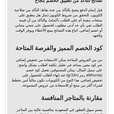
نصائح للتأكد من تطبيق الخصم بنجاح
قبل إتمام الدفع ينصح بالتأكد من عدة نقاط: التأكد من صلاحية
الكوبون، التحقق من شروط الكوبون (مثل هل ينطبق على
منتجات معينة أم على الطلب بأكمله)، والتأكد من أن قيمة
الطلب تفي بأي حد أدنى مطلوب للحصول على شحن مجاني
أو خصم إضافي. اتباع هذه النصائح يمنع الأخطاء ويوفر الوقت
والجهد.
كود الخصم المميز والفرصة المتاحة
من بين العروض المتاحة يمكن الاستفادة من تخفيض إضافي
عبر كود معين يساعد في تقليل تكلفة الطلب بشكل واضح.
على سبيل المثال، يمكن للمتسوقين تفعيل كود خصم
alkhuraiji رمز (gr33n) عند إنهاء الطلب للحصول على
تخفيض إضافي. هذا النوع من الكوبونات يكون مثالياً لمن يخطط
لشراء أكثر من منتج أو للاستفادة من عروض المجموعة.
مقارنة بالمتاجر المنافسة
يتسم سوق العطور في السعودية بتنافسية عالية بين المتاجر