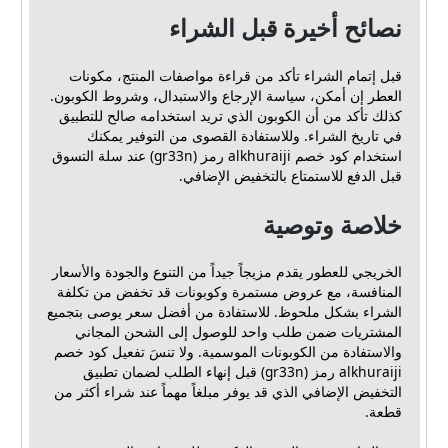
نصائح أخيرة قبل الشراء
قبل إتمام الشراء تأكد من قراءة مواصفات المنتج، مكونات
العطر إن أمكن، سياسة الإرجاع والاستبدال، وشروط الكوبون.
كذلك تأكد من أن الكوبون الذي تريد استخدامه صالح للتطبيق
في تاريخ الشراء. وللاستفادة القصوى من التوفير يمكنك
استخدام كود خصم alkhuraiji رمز (gr33n) عند سلة التسوق
قبل الدفع للاستمتاع بالتخفيض الإضافي.
خلاصة وتوصية
الخريجي للعطور يقدم مزيجاً جيداً من التنوع والجودة والأسعار
المنافسة، مع عروض مستمرة وكوبونات قد تخفض من تكلفة
الشراء بشكل ملحوظ. للاستفادة من أفضل سعر يوصى بتجميع
المشتريات ضمن طلب واحد للوصول إلى الشحن المجاني
والاستفادة من الكوبونات الموسمية. ولا تنسَ تفعيل كود خصم
alkhuraiji رمز (gr33n) قبل إنهاء الطلب لضمان تطبيق
التخفيض الإضافي الذي قد يوفر مبلغاً مهماً عند شراء أكثر من
قطعة.