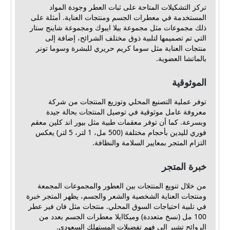
تركز التشكيلات المتاحة على ثبات العطر وجودة المواد
المستخدمة في معطرات الجسم ومنتجات العناية. أمثلة على
ذلك مجموعات مثل مجموعة بيلا ايبوك ومجموعة شاينج ستار
التي تم تصميمها لتلبية ذوق مختلف الشرائح، إضافة إلى
منتجات العناية مثل سوما كريم حريري للبشرة وسوما تونر
بالماتشا العضوية.
الموثوقية
توفر عملية التصنيع المحلي وتوزيع المنتجات من شركة
معروفة عامل موثوقية في توصيل المنتجات بحالة جيدة
وبسرعة. كما أن توفر معقمات طبية مثل بيور اند كلين معقم
فوري لليدين بأحجام مختلفة (500 مل، 1 لتر، 5 لتر) يعكس
التزام المتجر بمعايير السلامة والنظافة.
خبرة المتجر
من خلال تنويع المنتجات بين العطور والمجموعات المجمعة
ومنتجات العناية الشخصية والشعر والجسم، يظهر المتجر خبرة
في تلبية احتياجات السوق المحلي. منتجات مثل فان فير عطر
100 مل (نسخ متعددة) وميكاايلا معطرات الجسم بعدد من
الروائح تشير إلى فهم تفضيلات المستهلك السعودي.