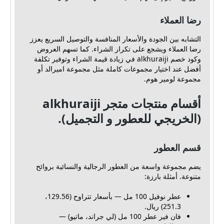
رضا العملاء
التشابه بين الجودة والأسعار المنافسة والتوصيل السريع يعزز
رضا العملاء ويشجع على تكرار الشراء. كما تسهم العروض
وكود خصم alkhuraiji في زيادة قيمة الشراء وتوفير تكلفة
أفضل عند اختيار مجموعات كاملة مثل مجموعة اميرالد أو
مجموعة لومير هوم.
أقسام منتجات متجر alkhuraiji
(الخريجي للعطور و التجميل).
قسم العطور
يضم مجموعة واسعة من العطور الرجالية والنسائية بروائح
متنوعة. أمثلة بارزة:
عطر نوفيل 100 مل — بأسعار تتراوح (129.56،
251.3) ريال.
فان فير عطر 100 مل (لي جراند، ماتيو) —