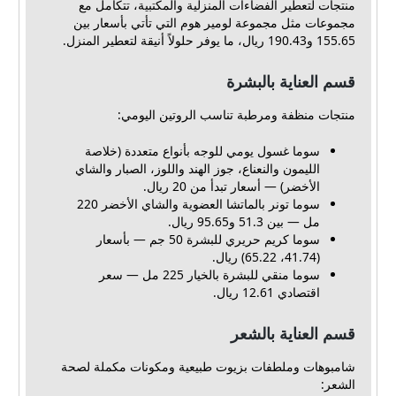
منتجات لتعطير الفضاءات المنزلية والمكتبية، تتكامل مع
مجموعات مثل مجموعة لومير هوم التي تأتي بأسعار بين
155.65 و190.43 ريال، ما يوفر حلولاً أنيقة لتعطير المنزل.
قسم العناية بالبشرة
منتجات منظفة ومرطبة تناسب الروتين اليومي:
سوما غسول يومي للوجه بأنواع متعددة (خلاصة
الليمون والنعناع، جوز الهند واللوز، الصبار والشاي
الأخضر) — أسعار تبدأ من 20 ريال.
سوما تونر بالماتشا العضوية والشاي الأخضر 220
مل — بين 51.3 و95.65 ريال.
سوما كريم حريري للبشرة 50 جم — بأسعار
(41.74، 65.22) ريال.
سوما منقي للبشرة بالخيار 225 مل — سعر
اقتصادي 12.61 ريال.
قسم العناية بالشعر
شامبوهات وملطفات بزيوت طبيعية ومكونات مكملة لصحة
الشعر: