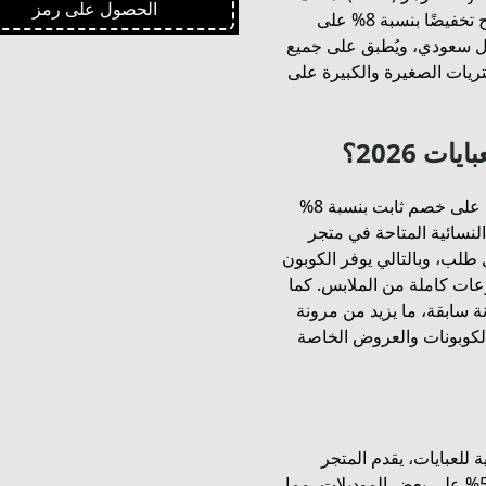
الحصول على رمز
فرصة رائعة لتوفير ملموس عند الدفع. هذا الكوبون يمنح تخفيضًا بنسبة 8% على
لطلب، مع حد أقصى للخصم يصل إلى 300 ريال سعودي، ويُطبق على جميع
تريات الصغيرة والكبيرة على
 2026؟
عند استخدام كود خصم زاهية للعبايات 2026 ستحصلين على خصم ثابت بنسبة 8%
النسائية المتاحة في متجر
 300 ريال سعودي لكل طلب، وبالتالي يوفر الكوبون
عات كاملة من الملابس. كما
نة سابقة، ما يزيد من مرونة
لكوبونات والعروض الخاصة
للعبايات، يقدم المتجر
عروضًا موسمية ومجموعات تخفيضات قد تصل حتى 50% على بعض الموديلات، مما