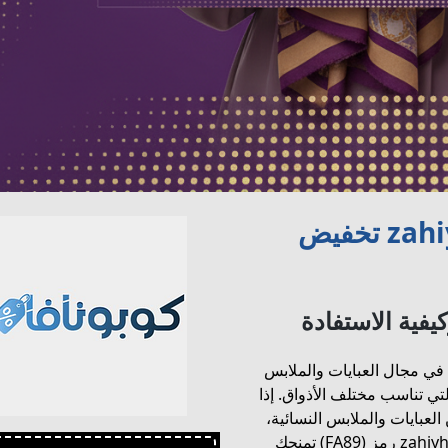
كود خصم zahiyh-discount-code تخفيض
فية الاستفادة
ة في مجال العبايات والملابس
تي تناسب مختلف الأذواق. إذا
لعبايات والملابس النسائية،
فالكوبونات الترويجية مثل كود خصم zahiyh-discount-code رمز (FA89) تمنحك