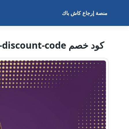
خطى
لى
منصة إرجاع كاش باك
لمحتوى
كود خصم zahiyh-discount-code تخفيض مهم 15%