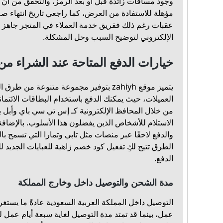
وجود مسافات زائدة قبل أو بعد الرمز، والتحقق من أن 
مؤهلة للاستفادة من العرض، كما راجعي تاريخ انتهاء صلا
عقبات رغم ذلك ففريق خدمة العملاء في المتجر جاهز لل
الإلكتروني لتوضيح السبب وحل المشكلة.
خيارات الدفع المتاحة عند الشراء من
يتميز موقع zahiyh بتوفير مجموعة متنوعة من
العميلات، حيث يمكنك الدفع باستخدام البطاقات الائتمان
من خلال المحافظ الإلكترونية كـ إس تي سي باي وأبل ب
الاستلام للأشخاص الذين يفضلون هذا الأسلوب. بالإضافة
والدفع لاحقًا عبر منصات مثل تابي وتمارا التي تسمح 
الطرق تتيح لكِ تفعيل كود خصم زاهية للعبايات الجديد 
الدفع.
مدة الشحن والتوصيل داخل وخارج المملكة
التوصيل داخل المملكة العربية السعودية عادةً ما يست
عمل، بينما قد تمتد مدة التوصيل لغاية سبعة أيام عمل 