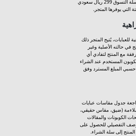
على توصيل مجاني داخل السعودية يكفي أن تبلغ قيمة سلة التسوق 299 ريال سعودي
ة التي يوفرها المتجر.
اهية
للعبايات، يُتيح المتجر ذلك
 في حالته الأصلية وغير
فقة مع المنتج لتفادي أي
كوبون المستخدم عند الشراء
 احسبي المبلغ المسترد وفق
راجعة جدول مقاسات عبايات
لملاءمة (ضيق، مقاس حقيقي،
ات الكوبونات والمقالات
لوصف التفصيلي للحصول على
منتج إلى سلة الشراء.