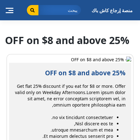
خطى
لى
منصة إرجاع كاش باك
لمحتوى
25% OFF on $8 and above
25% OFF on $8 and above
Get flat 25% discount if you eat for $8 or more. Offer
valid only on Weekday Afternoons.
Lorem ipsum dolor
sit amet, ne error conceptam scriptorem vel, in
omnium oportere philosophia eam,
no vix tincidunt consectetuer.
Nisl discere eos te,
utroque mnesarchum et mea.
Et maiorum delectus senserit pro.